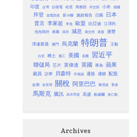
印度
小米
台灣
台積電
哈里
商務部
外交部
德國
日本
拜登
施政報告
日圓
新10條
放寬防疫
歐盟
普京
李家超
比亞迪
江澤民
李強
減息
滙豐
泡泡瑪特
泰國
深圳
港股
港交所
特朗普
烏克蘭
澤連斯基
澳門
王毅
習近平
美國
稀土
白宮
罷工
美團
聯儲局
蘋果
英國
英偉達
芯片
華為
貝森特
裁員
配股
通脹
訪華
通關
辛偉誠
關稅
阿里巴巴
金價
金管局
香港
陳茂波
馬斯克
騰訊
高盛
高市早苗
鮑威爾
黃仁勳
Archives