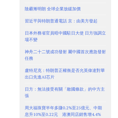
陰霾漸明朗 全球企業放緩加價
習近平與特朗普通電話 京：由美方發起
日本外務省官員晤中國駐日大使 日方強調立
場不變
神舟二十二號成功發射 屬中國首次應急發射
任務
盧特尼克：特朗普正權衡是否允英偉達對華
出口先進AI芯片
日方：無法接受有關「敵國條款」的中方主
張
周大福珠寶半年多賺0.2%至25億元、中期
息升10%至0.22元 港澳同店銷售增4.4%