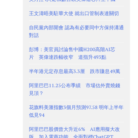
王文濤晤美駐華大使 就出口管制表達關切
自民黨內部開會 認為有必要同中方保持溝通
對話
彭博：美官員討論售中國H200高階AI芯
片 英偉達跌幅收窄 道指升493點
半年港元定存息最高3.3厘 跌市賺息49萬
阿里巴巴11.25公布季績 市場估外賣燒錢
見頂？
花旗料美滙指數3個月預測97.58 明年上半年
低見94
阿里巴巴股價曾大升近6% AI應用擬大改
版、加入電商功能 全面對標ChatGPT