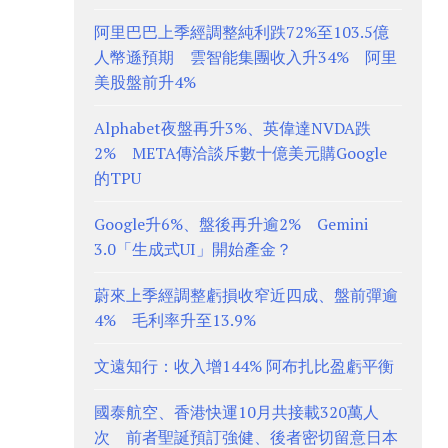
阿里巴巴上季經調整純利跌72%至103.5億
人幣遜預期 雲智能集團收入升34% 阿里
美股盤前升4%
Alphabet夜盤再升3%、英偉達NVDA跌
2% META傳洽談斥數十億美元購Google
的TPU
Google升6%、盤後再升逾2% Gemini
3.0「生成式UI」開始產金？
蔚來上季經調整虧損收窄近四成、盤前彈逾
4% 毛利率升至13.9%
文遠知行：收入增144% 阿布扎比盈虧平衡
國泰航空、香港快運10月共接載320萬人
次 前者聖誕預訂強健、後者密切留意日本