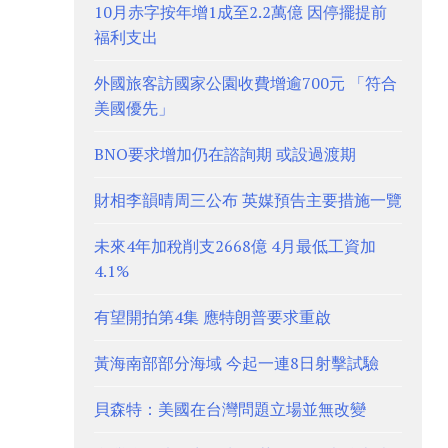
10月赤字按年增1成至2.2萬億 因停擺提前
福利支出
外國旅客訪國家公園收費增逾700元 「符合
美國優先」
BNO要求增加仍在諮詢期 或設過渡期
財相李韻晴周三公布 英媒預告主要措施一覽
未來4年加稅削支2668億 4月最低工資加
4.1%
有望開拍第4集 應特朗普要求重啟
黃海南部部分海域 今起一連8日射擊試驗
貝森特：美國在台灣問題立場並無改變