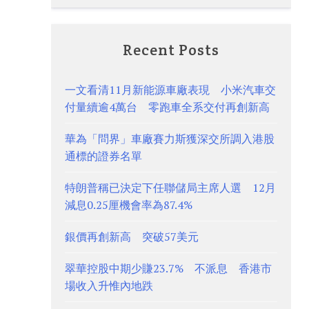
Recent Posts
一文看清11月新能源車廠表現 小米汽車交
付量續逾4萬台 零跑車全系交付再創新高
華為「問界」車廠賽力斯獲深交所調入港股
通標的證券名單
特朗普稱已決定下任聯儲局主席人選 12月
減息0.25厘機會率為87.4%
銀價再創新高 突破57美元
翠華控股中期少賺23.7% 不派息 香港市
場收入升惟內地跌