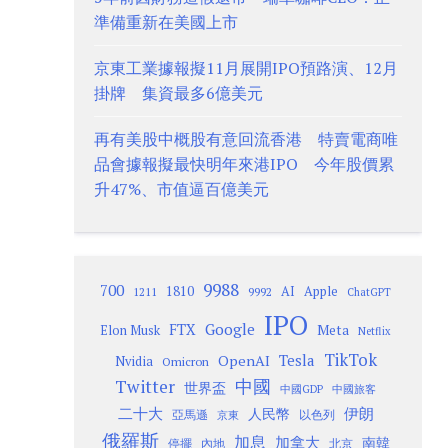
準備重新在美國上市
京東工業據報擬11月展開IPO預路演、12月
掛牌 集資最多6億美元
再有美股中概股有意回流香港 特賣電商唯
品會據報擬最快明年來港IPO 今年股價累
升47%、市值逼百億美元
9988
700
1810
AI
Apple
1211
9992
ChatGPT
IPO
Google
FTX
Meta
Elon Musk
Netflix
TikTok
Tesla
OpenAI
Nvidia
Omicron
Twitter
中國
世界盃
中國GDP
中國旅客
二十大
伊朗
人民幣
以色列
亞馬遜
京東
俄羅斯
加息
加拿大
南韓
內地
停擺
北京