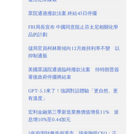
眾院通過撥款法案 終結43日停擺
FBI局長宣布 中國同意阻止芬太尼相關化學
品的計劃
儲局官員柯林斯傾向12月維持利率不變 以
抑制通脹
美國眾議院通過臨時撥款法案 待特朗普簽
署後政府停擺將結束
GPT-5.1來了！強調對話體驗「更自然、更
有溫度」
宏利金融第三季新造業務價值增長11% 派
息增10%至0.44加元
5年前因財務造假退市 瑞幸咖啡CEO：正