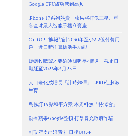
Google TPU成功感到高興
iPhone 17系列熱賣 蘋果將打低三星、重
奪全球最大智能手機商寶座
ChatGPT據報預計2030年至少2.2億付費用
戶 近日新推購物助手功能
螞蟻收購耀才要約時間延長4個月 截止日
期延至2026年3月25日
人口老化成增長「計時炸彈」 EBRD促刺激
生育
烏修訂19點和平方案 本周料無「特澤會」
勒令蘋果Google整頓 打擊冒充政府詐騙
削政府支出浪費 推日版DOGE