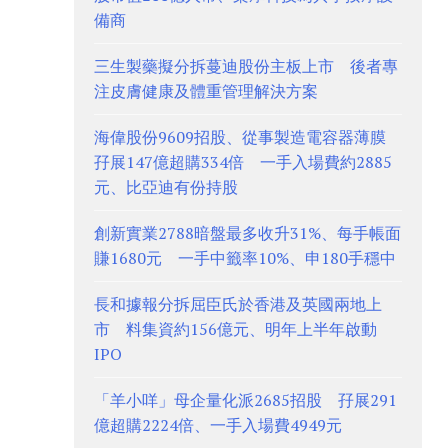
備商
三生製藥擬分拆蔓迪股份主板上市 後者專
注皮膚健康及體重管理解決方案
海偉股份9609招股、從事製造電容器薄膜
孖展147億超購334倍 一手入場費約2885
元、比亞迪有份持股
創新實業2788暗盤最多收升31%、每手帳面
賺1680元 一手中籤率10%、申180手穩中
長和據報分拆屈臣氏於香港及英國兩地上
市 料集資約156億元、明年上半年啟動
IPO
「羊小咩」母企量化派2685招股 孖展291
億超購2224倍、一手入場費4949元