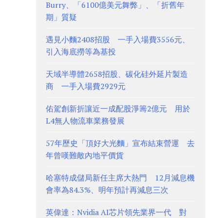
Burry、「6100億美元舞弊」、「折舊年
期」質疑
遇見小麵2408招股 一手入場費3556元、
引入海底撈等為基投
天域半導體2658招股、碳化硅外延片製造
商 一手入場費2929元
佑駕創新折讓近一成配股淨籌2億元 用於
L4無人物流車業務發展
57年歷史「頂好大光麵」宣布結束營運 去
年曾嘆難敵內地平價貨
哈塞特成儲局新任主席大熱門 12月減息機
會率為84.3%、明年預計再減息三次
英偉達：Nvidia AI芯片領先業界一代 對