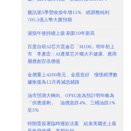
騰訊第3季營收按年增15% 經調整純利
705.5億人幣大勝預期
滬指午後持續上揚 刷新10年新高
百度自研AI芯片昆侖芯「M100」明年初上
市 李彥宏：AI產業芯片獨大不健康、應用
層應創百倍價值
金價重上4200美元、金股造好 憧憬經濟數
據恢復為12月再減息鋪路
油市預測大轉向、OPEC改為預計明年略為
「供應過剩」 油價急跌4%、三桶油跌1%
至3%
特朗普簽署臨時撥款法案 結束美國史上最
長政府停擺 美期向好