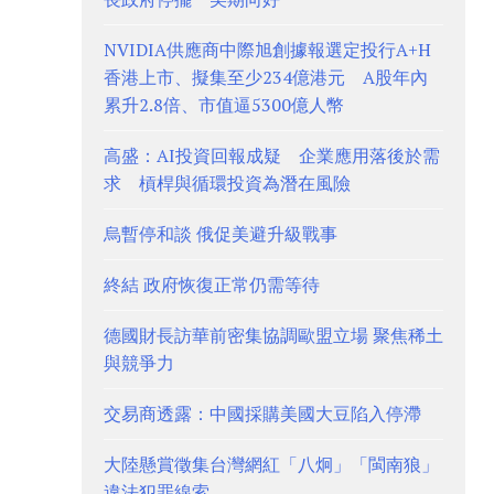
NVIDIA供應商中際旭創據報選定投行A+H
香港上市、擬集至少234億港元 A股年內
累升2.8倍、市值逼5300億人幣
高盛：AI投資回報成疑 企業應用落後於需
求 槓桿與循環投資為潛在風險
烏暫停和談 俄促美避升級戰事
終結 政府恢復正常仍需等待
德國財長訪華前密集協調歐盟立場 聚焦稀土
與競爭力
交易商透露：中國採購美國大豆陷入停滯
大陸懸賞徵集台灣網紅「八炯」「閩南狼」
違法犯罪線索