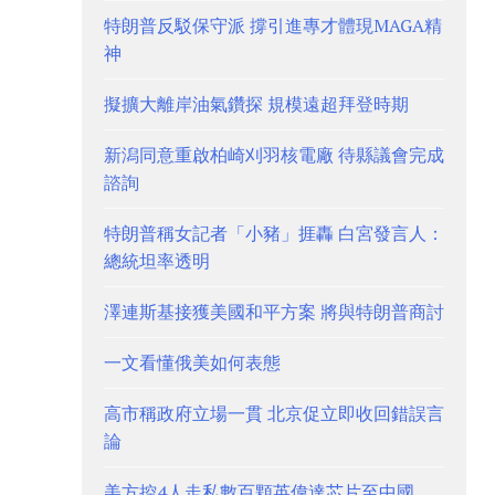
特朗普反駁保守派 撐引進專才體現MAGA精
神
擬擴大離岸油氣鑽探 規模遠超拜登時期
新潟同意重啟柏崎刈羽核電廠 待縣議會完成
諮詢
特朗普稱女記者「小豬」捱轟 白宮發言人：
總統坦率透明
澤連斯基接獲美國和平方案 將與特朗普商討
一文看懂俄美如何表態
高市稱政府立場一貫 北京促立即收回錯誤言
論
美方控4人走私數百顆英偉達芯片至中國