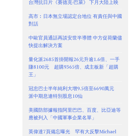
台灣抗日片《賽德克·巴萊》 下月大陸上映
高市︰日本無立場認定台地位 有責任與中國
對話
中歐官員通話再談安世半導體 中方促荷蘭儘
快提出解決方案
量化派2685首掛開報26元升逾1.6倍、一手
賺8100元 超購9365倍、成主板新「超購
王」
冠忠巴士半年純利大增9.5倍至6690萬元
派中期息連特別股息10仙
美國防部據報指阿里巴巴、百度、比亞迪等
應被列入「中國軍事企業名單」
英偉達7頁備忘曝光 罕有大反擊Michael