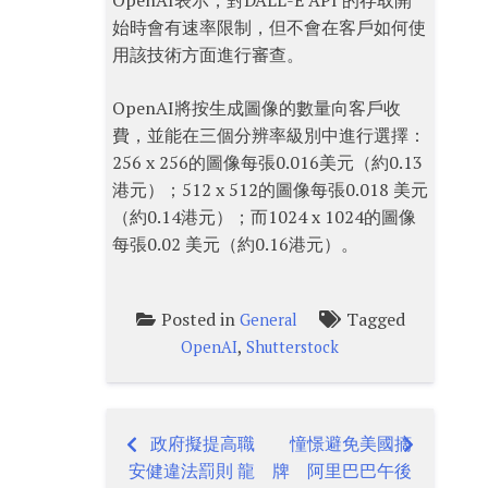
OpenAI表示，對DALL-E API 的存取開
始時會有速率限制，但不會在客戶如何使
用該技術方面進行審查。
OpenAI將按生成圖像的數量向客戶收
費，並能在三個分辨率級別中進行選擇：
256 x 256的圖像每張0.016美元（約0.13
港元）；512 x 512的圖像每張0.018 美元
（約0.14港元）；而1024 x 1024的圖像
每張0.02 美元（約0.16港元）。
Posted in
Tagged
General
,
OpenAI
Shutterstock
政府擬提高職
憧憬避免美國摘
Post
安健違法罰則 龍
牌 阿里巴巴午後