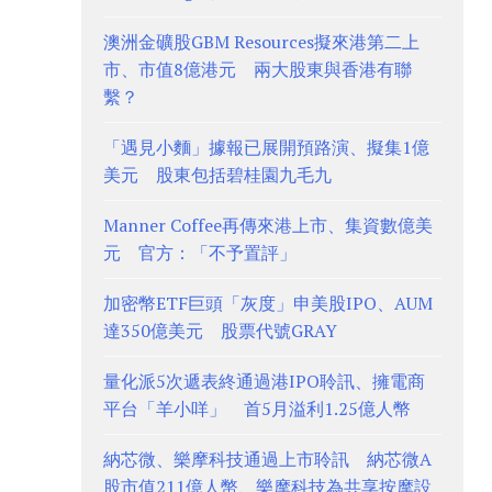
澳洲金礦股GBM Resources擬來港第二上
市、市值8億港元 兩大股東與香港有聯
繫？
「遇見小麵」據報已展開預路演、擬集1億
美元 股東包括碧桂園九毛九
Manner Coffee再傳來港上市、集資數億美
元 官方：「不予置評」
加密幣ETF巨頭「灰度」申美股IPO、AUM
達350億美元 股票代號GRAY
量化派5次遞表終通過港IPO聆訊、擁電商
平台「羊小咩」 首5月溢利1.25億人幣
納芯微、樂摩科技通過上市聆訊 納芯微A
股市值211億人幣、樂摩科技為共享按摩設