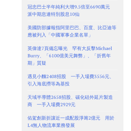
冠忠巴士半年純利大增9.5倍至6690萬元
派中期息連特別股息10仙
美國防部據報指阿里巴巴、百度、比亞迪等
應被列入「中國軍事企業名單」
英偉達7頁備忘曝光 罕有大反擊Michael
Burry、「6100億美元舞弊」、「折舊年
期」質疑
遇見小麵2408招股 一手入場費3556元、
引入海底撈等為基投
天域半導體2658招股、碳化硅外延片製造
商 一手入場費2929元
佑駕創新折讓近一成配股淨籌2億元 用於
L4無人物流車業務發展