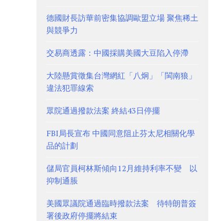
德國財長訪華前密集協調歐盟立場 聚焦稀土
與競爭力
交易商透露：中國採購美國大豆陷入停滯
大陸懸賞徵集台灣網紅「八炯」「閩南狼」
違法犯罪線索
眾院通過撥款法案 終結43日停擺
FBI局長宣布 中國同意阻止芬太尼相關化學
品的計劃
儲局官員柯林斯傾向12月維持利率不變 以
抑制通脹
美國眾議院通過臨時撥款法案 待特朗普簽
署後政府停擺將結束