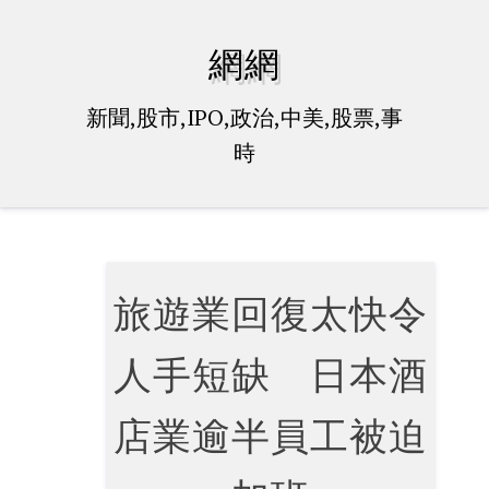
Skip
to
網網
content
新聞,股市,IPO,政治,中美,股票,事
時
旅遊業回復太快令
人手短缺 日本酒
店業逾半員工被迫