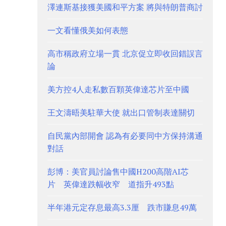
澤連斯基接獲美國和平方案 將與特朗普商討
一文看懂俄美如何表態
高市稱政府立場一貫 北京促立即收回錯誤言
論
美方控4人走私數百顆英偉達芯片至中國
王文濤晤美駐華大使 就出口管制表達關切
自民黨內部開會 認為有必要同中方保持溝通
對話
彭博：美官員討論售中國H200高階AI芯
片 英偉達跌幅收窄 道指升493點
半年港元定存息最高3.3厘 跌市賺息49萬