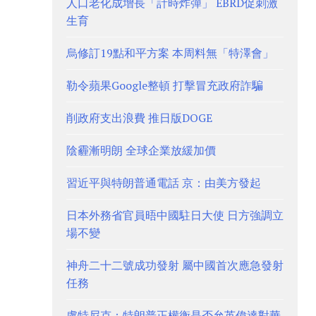
人口老化成增長「計時炸彈」 EBRD促刺激
生育
烏修訂19點和平方案 本周料無「特澤會」
勒令蘋果Google整頓 打擊冒充政府詐騙
削政府支出浪費 推日版DOGE
陰霾漸明朗 全球企業放緩加價
習近平與特朗普通電話 京：由美方發起
日本外務省官員晤中國駐日大使 日方強調立
場不變
神舟二十二號成功發射 屬中國首次應急發射
任務
盧特尼克：特朗普正權衡是否允英偉達對華