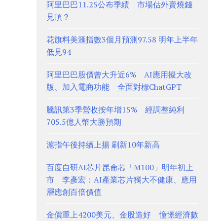
阿里巴巴11.25公布季績 市場估外賣燒錢
見頂？
花旗料美滙指數3個月預測97.58 明年上半年
低見94
阿里巴巴股價曾大升近6% AI應用擬大改
版、加入電商功能 全面對標ChatGPT
騰訊第3季營收按年增15% 經調整純利
705.5億人幣大勝預期
滬指午後持續上揚 刷新10年新高
百度自研AI芯片昆侖芯「M100」明年初上
市 李彥宏：AI產業芯片獨大不健康、應用
層應創百倍價值
金價重上4200美元、金股造好 憧憬經濟數