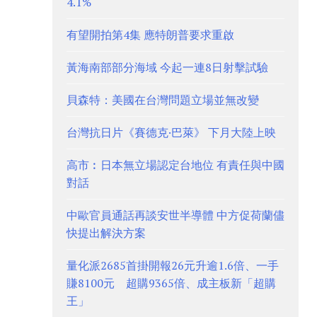
4.1%
有望開拍第4集 應特朗普要求重啟
黃海南部部分海域 今起一連8日射擊試驗
貝森特：美國在台灣問題立場並無改變
台灣抗日片《賽德克·巴萊》 下月大陸上映
高市︰日本無立場認定台地位 有責任與中國
對話
中歐官員通話再談安世半導體 中方促荷蘭儘
快提出解決方案
量化派2685首掛開報26元升逾1.6倍、一手
賺8100元 超購9365倍、成主板新「超購
王」