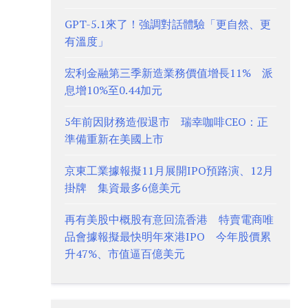
GPT-5.1來了！強調對話體驗「更自然、更
有溫度」
宏利金融第三季新造業務價值增長11% 派
息增10%至0.44加元
5年前因財務造假退市 瑞幸咖啡CEO：正
準備重新在美國上市
京東工業據報擬11月展開IPO預路演、12月
掛牌 集資最多6億美元
再有美股中概股有意回流香港 特賣電商唯
品會據報擬最快明年來港IPO 今年股價累
升47%、市值逼百億美元