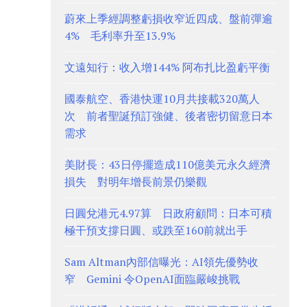
蔚來上季經調整虧損收窄近四成、盤前彈逾
4% 毛利率升至13.9%
文遠知行：收入增144% 阿布扎比盈虧平衡
國泰航空、香港快運10月共接載320萬人
次 前者聖誕預訂強健、後者密切留意日本
需求
美財長：43日停擺造成110億美元永久經濟
損失 對明年增長前景仍樂觀
日圓兌港元4.97算 日政府顧問：日本可積
極干預支撐日圓、或跌至160前就出手
Sam Altman內部信曝光：AI領先優勢收
窄 Gemini 令OpenAI面臨嚴峻挑戰