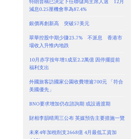
特朗普稱已決定下任聯儲局主席人選 12月
減息0.25厘機會率為87.4%
銀價再創新高 突破57美元
翠華控股中期少賺23.7% 不派息 香港市
場收入升惟內地跌
10月赤字按年增1成至2.2萬億 因停擺提前
福利支出
外國旅客訪國家公園收費增逾700元 「符合
美國優先」
BNO要求增加仍在諮詢期 或設過渡期
財相李韻晴周三公布 英媒預告主要措施一覽
未來4年加稅削支2668億 4月最低工資加