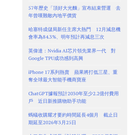
57年歷史「頂好大光麵」宣布結束營運 去
年曾嘆難敵內地平價貨
哈塞特成儲局新任主席大熱門 12月減息機
會率為84.3%、明年預計再減息三次
英偉達：Nvidia AI芯片領先業界一代 對
Google TPU成功感到高興
iPhone 17系列熱賣 蘋果將打低三星、重
奪全球最大智能手機商寶座
ChatGPT據報預計2030年至少2.2億付費用
戶 近日新推購物助手功能
螞蟻收購耀才要約時間延長4個月 截止日
期延至2026年3月25日