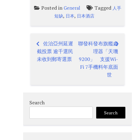
Posted in
Tagged
General
人手
,
,
短缺
日本
日本酒店
佐治亞州延遲
聯發科發布旗艦處
Post
截投票 逾千選民
理器「天璣
navigation
未收到郵寄選票
9200」 支援Wi-
Fi 7手機料年底面
世
Search
Search