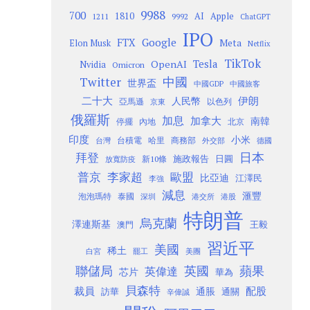
9988
700
1810
AI
Apple
1211
9992
ChatGPT
IPO
Google
FTX
Meta
Elon Musk
Netflix
TikTok
Tesla
OpenAI
Nvidia
Omicron
Twitter
中國
世界盃
中國GDP
中國旅客
二十大
伊朗
人民幣
以色列
亞馬遜
京東
俄羅斯
加息
加拿大
南韓
內地
停擺
北京
印度
小米
台灣
台積電
哈里
商務部
外交部
德國
日本
拜登
施政報告
日圓
新10條
放寬防疫
歐盟
普京
李家超
比亞迪
江澤民
李強
減息
滙豐
泡泡瑪特
泰國
深圳
港股
港交所
特朗普
烏克蘭
澤連斯基
澳門
王毅
習近平
美國
稀土
白宮
罷工
美團
聯儲局
蘋果
英國
英偉達
芯片
華為
貝森特
裁員
配股
通脹
訪華
通關
辛偉誠