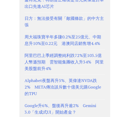
出口先進AI芯片
日方：無法接受有關「敵國條款」的中方主
張
周大福珠寶半年多賺0.2%至25億元、中期
息升10%至0.22元 港澳同店銷售增4.4%
阿里巴巴上季經調整純利跌72%至103.5億
人幣遜預期 雲智能集團收入升34% 阿里
美股盤前升4%
Alphabet夜盤再升3%、英偉達NVDA跌
2% META傳洽談斥數十億美元購Google
的TPU
Google升6%、盤後再升逾2% Gemini
3.0「生成式UI」開始產金？