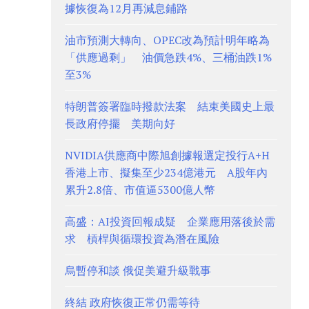
據恢復為12月再減息鋪路
油市預測大轉向、OPEC改為預計明年略為
「供應過剩」 油價急跌4%、三桶油跌1%
至3%
特朗普簽署臨時撥款法案 結束美國史上最
長政府停擺 美期向好
NVIDIA供應商中際旭創據報選定投行A+H
香港上市、擬集至少234億港元 A股年內
累升2.8倍、市值逼5300億人幣
高盛：AI投資回報成疑 企業應用落後於需
求 槓桿與循環投資為潛在風險
烏暫停和談 俄促美避升級戰事
終結 政府恢復正常仍需等待