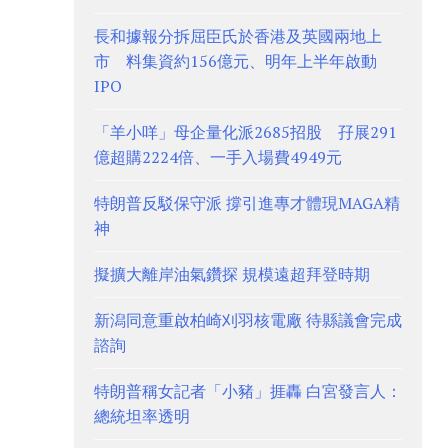
長和據報分拆屈臣氏於香港及英國兩地上
市 料集資約156億元、明年上半年啟動
IPO
「羊小咩」母企量化派2685招股 孖展291
億超購2224倍、一手入場費4949元
特朗普反駁保守派 撐引進專才體現MAGA精
神
擬擴大離岸油氣鑽探 規模遠超拜登時期
新潟同意重啟柏崎刈羽核電廠 待縣議會完成
諮詢
特朗普稱女記者「小豬」捱轟 白宮發言人：
總統坦率透明