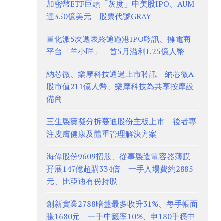
加密幣ETF巨頭「灰度」申美股IPO、AUM
達350億美元 股票代號GRAY
量化派5次遞表終通過港IPO聆訊、擁電商
平台「羊小咩」 首5月溢利1.25億人幣
納芯微、樂摩科技通過上市聆訊 納芯微A
股市值211億人幣、樂摩科技為共享按摩設
備商
三生製藥擬分拆蔓迪股份主板上市 後者專
注皮膚健康及體重管理解決方案
海偉股份9609招股、從事製造電容器薄膜
孖展147億超購334倍 一手入場費約2885
元、比亞迪有份持股
創新實業2788暗盤最多收升31%、每手帳面
賺1680元 一手中籤率10%、申180手穩中