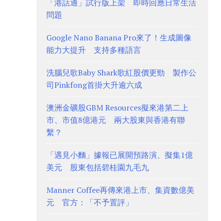
「港話通」試行版上架 即時回應日常生活
問題
Google Nano Banana Pro來了！生成圖像
能力大提升 支持多種語言
洗腦兒歌Baby Shark歌紅股價更勁 製作公
司Pinkfong首掛大升逾六成
澳洲金礦股GBM Resources擬來港第二上
市、市值8億港元 兩大股東與香港有聯
繫？
「遇見小麵」據報已展開預路演、擬集1億
美元 股東包括碧桂園九毛九
Manner Coffee再傳來港上市、集資數億美
元 官方：「不予置評」