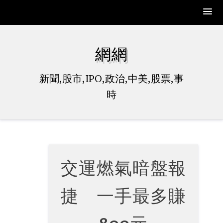
Skip
to
網網
content
新聞,股市,IPO,政治,中美,股票,事
時
交運燃氣暗盤報
捷 一手最多賺