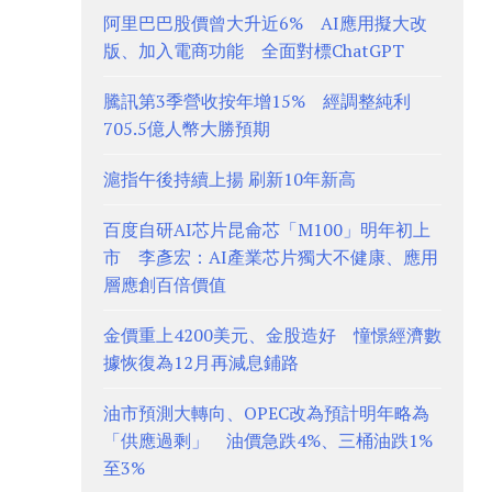
阿里巴巴股價曾大升近6% AI應用擬大改
版、加入電商功能 全面對標ChatGPT
騰訊第3季營收按年增15% 經調整純利
705.5億人幣大勝預期
滬指午後持續上揚 刷新10年新高
百度自研AI芯片昆侖芯「M100」明年初上
市 李彥宏：AI產業芯片獨大不健康、應用
層應創百倍價值
金價重上4200美元、金股造好 憧憬經濟數
據恢復為12月再減息鋪路
油市預測大轉向、OPEC改為預計明年略為
「供應過剩」 油價急跌4%、三桶油跌1%
至3%