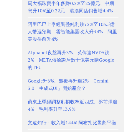
周大福珠寶半年多賺0.2%至25億元、中期
息升10%至0.22元 港澳同店銷售增4.4%
阿里巴巴上季經調整純利跌72%至103.5億
人幣遜預期 雲智能集團收入升34% 阿里
美股盤前升4%
Alphabet夜盤再升3%、英偉達NVDA跌
2% META傳洽談斥數十億美元購Google
的TPU
Google升6%、盤後再升逾2% Gemini
3.0「生成式UI」開始產金？
蔚來上季經調整虧損收窄近四成、盤前彈逾
4% 毛利率升至13.9%
文遠知行：收入增144% 阿布扎比盈虧平衡