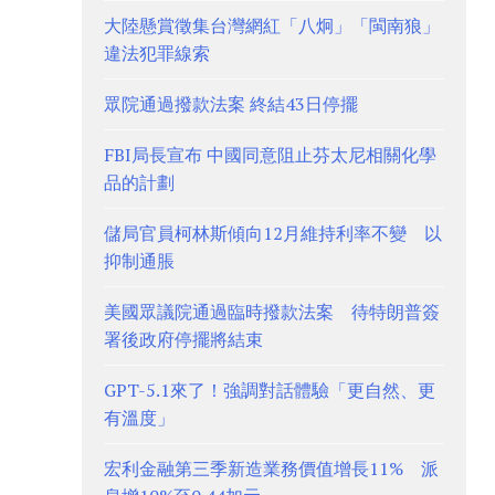
大陸懸賞徵集台灣網紅「八炯」「閩南狼」
違法犯罪線索
眾院通過撥款法案 終結43日停擺
FBI局長宣布 中國同意阻止芬太尼相關化學
品的計劃
儲局官員柯林斯傾向12月維持利率不變 以
抑制通脹
美國眾議院通過臨時撥款法案 待特朗普簽
署後政府停擺將結束
GPT-5.1來了！強調對話體驗「更自然、更
有溫度」
宏利金融第三季新造業務價值增長11% 派