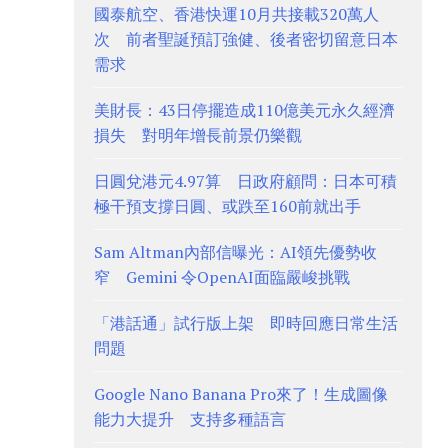
國泰航空、香港快運10月共接載320萬人
次 前者聖誕預訂強健、後者密切留意日本
需求
美財長：43日停擺造成110億美元永久經濟
損失 對明年增長前景仍樂觀
日圓兌港元4.97算 日政府顧問：日本可積
極干預支撐日圓、或跌至160前就出手
Sam Altman內部信曝光：AI領先優勢收
窄 Gemini 令OpenAI面臨嚴峻挑戰
「港話通」試行版上架 即時回應日常生活
問題
Google Nano Banana Pro來了！生成圖像
能力大提升 支持多種語言