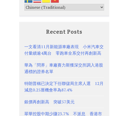
Recent Posts
一文看清11月新能源車廠表現 小米汽車交
付量續逾4萬台 零跑車全系交付再創新高
華為「問界」車廠賽力斯獲深交所調入港股
通標的證券名單
特朗普稱已決定下任聯儲局主席人選 12月
減息0.25厘機會率為87.4%
銀價再創新高 突破57美元
翠華控股中期少賺23.7% 不派息 香港市