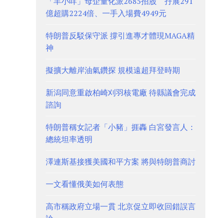
「羊小咩」母企量化派2685招股 孖展291
億超購2224倍、一手入場費4949元
特朗普反駁保守派 撐引進專才體現MAGA精
神
擬擴大離岸油氣鑽探 規模遠超拜登時期
新潟同意重啟柏崎刈羽核電廠 待縣議會完成
諮詢
特朗普稱女記者「小豬」捱轟 白宮發言人：
總統坦率透明
澤連斯基接獲美國和平方案 將與特朗普商討
一文看懂俄美如何表態
高市稱政府立場一貫 北京促立即收回錯誤言