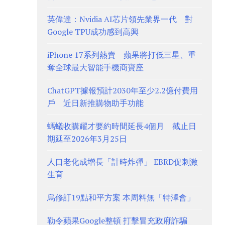
英偉達：Nvidia AI芯片領先業界一代 對
Google TPU成功感到高興
iPhone 17系列熱賣 蘋果將打低三星、重
奪全球最大智能手機商寶座
ChatGPT據報預計2030年至少2.2億付費用
戶 近日新推購物助手功能
螞蟻收購耀才要約時間延長4個月 截止日
期延至2026年3月25日
人口老化成增長「計時炸彈」 EBRD促刺激
生育
烏修訂19點和平方案 本周料無「特澤會」
勒令蘋果Google整頓 打擊冒充政府詐騙