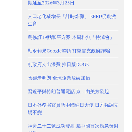
期延至2026年3月25日
人口老化成增長「計時炸彈」 EBRD促刺激
生育
烏修訂19點和平方案 本周料無「特澤會」
勒令蘋果Google整頓 打擊冒充政府詐騙
削政府支出浪費 推日版DOGE
陰霾漸明朗 全球企業放緩加價
習近平與特朗普通電話 京：由美方發起
日本外務省官員晤中國駐日大使 日方強調立
場不變
神舟二十二號成功發射 屬中國首次應急發射