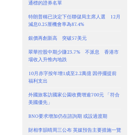
通標的證券名單
特朗普稱已決定下任聯儲局主席人選 12月
減息0.25厘機會率為87.4%
銀價再創新高 突破57美元
翠華控股中期少賺23.7% 不派息 香港市
場收入升惟內地跌
10月赤字按年增1成至2.2萬億 因停擺提前
福利支出
外國旅客訪國家公園收費增逾700元 「符合
美國優先」
BNO要求增加仍在諮詢期 或設過渡期
財相李韻晴周三公布 英媒預告主要措施一覽