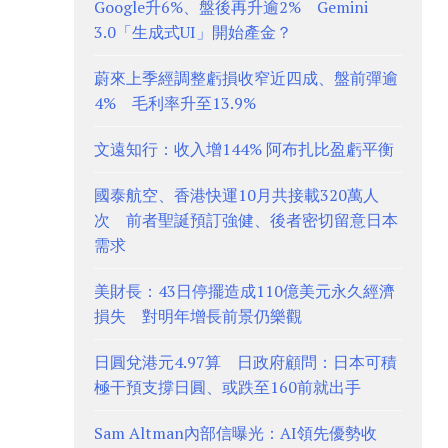
Google升6%、盤後再升逾2% Gemini
3.0「生成式UI」開始產金？
蔚來上季經調整虧損收窄近四成、盤前彈逾
4% 毛利率升至13.9%
文遠知行：收入增144% 阿布扎比盈虧平衡
國泰航空、香港快運10月共接載320萬人
次 前者聖誕預訂強健、後者密切留意日本
需求
美財長：43日停擺造成110億美元永久經濟
損失 對明年增長前景仍樂觀
日圓兌港元4.97算 日政府顧問：日本可積
極干預支撐日圓、或跌至160前就出手
Sam Altman內部信曝光：AI領先優勢收