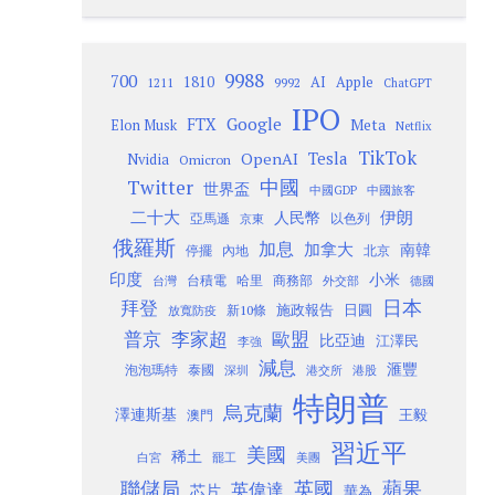
9988
700
1810
AI
Apple
1211
9992
ChatGPT
IPO
Google
FTX
Meta
Elon Musk
Netflix
TikTok
Tesla
OpenAI
Nvidia
Omicron
Twitter
中國
世界盃
中國GDP
中國旅客
二十大
伊朗
人民幣
以色列
亞馬遜
京東
俄羅斯
加息
加拿大
南韓
內地
停擺
北京
印度
小米
台灣
台積電
哈里
商務部
外交部
德國
日本
拜登
施政報告
日圓
新10條
放寬防疫
歐盟
普京
李家超
比亞迪
江澤民
李強
減息
滙豐
泡泡瑪特
泰國
深圳
港股
港交所
特朗普
烏克蘭
澤連斯基
澳門
王毅
習近平
美國
稀土
白宮
罷工
美團
聯儲局
蘋果
英國
英偉達
芯片
華為