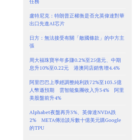
任務
盧特尼克：特朗普正權衡是否允英偉達對華
出口先進AI芯片
日方：無法接受有關「敵國條款」的中方主
張
周大福珠寶半年多賺0.2%至25億元、中期
息升10%至0.22元 港澳同店銷售增4.4%
阿里巴巴上季經調整純利跌72%至103.5億
人幣遜預期 雲智能集團收入升34% 阿里
美股盤前升4%
Alphabet夜盤再升3%、英偉達NVDA跌
2% META傳洽談斥數十億美元購Google
的TPU