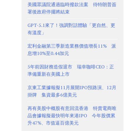
美國眾議院通過臨時撥款法案 待特朗普簽
署後政府停擺將結束
GPT-5.1來了！強調對話體驗「更自然、更
有溫度」
宏利金融第三季新造業務價值增長11% 派
息增10%至0.44加元
5年前因財務造假退市 瑞幸咖啡CEO：正
準備重新在美國上市
京東工業據報擬11月展開IPO預路演、12月
掛牌 集資最多6億美元
再有美股中概股有意回流香港 特賣電商唯
品會據報擬最快明年來港IPO 今年股價累
升47%、市值逼百億美元