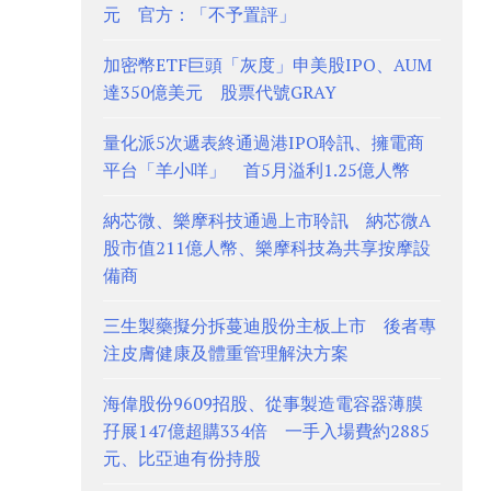
元 官方：「不予置評」
加密幣ETF巨頭「灰度」申美股IPO、AUM
達350億美元 股票代號GRAY
量化派5次遞表終通過港IPO聆訊、擁電商
平台「羊小咩」 首5月溢利1.25億人幣
納芯微、樂摩科技通過上市聆訊 納芯微A
股市值211億人幣、樂摩科技為共享按摩設
備商
三生製藥擬分拆蔓迪股份主板上市 後者專
注皮膚健康及體重管理解決方案
海偉股份9609招股、從事製造電容器薄膜
孖展147億超購334倍 一手入場費約2885
元、比亞迪有份持股