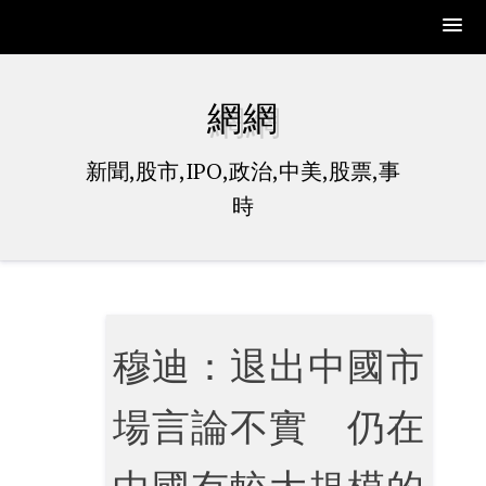
Skip
to
網網
content
新聞,股市,IPO,政治,中美,股票,事
時
穆迪：退出中國市
場言論不實 仍在