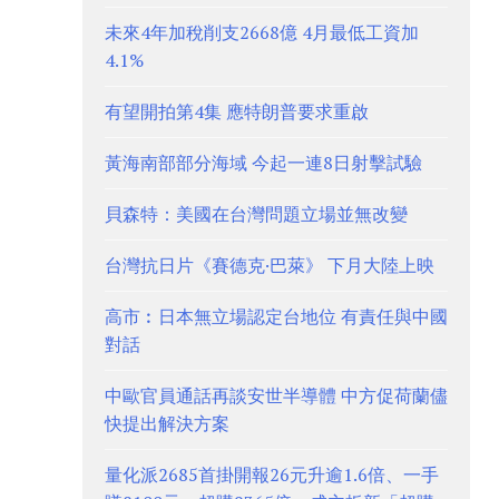
未來4年加稅削支2668億 4月最低工資加
4.1%
有望開拍第4集 應特朗普要求重啟
黃海南部部分海域 今起一連8日射擊試驗
貝森特：美國在台灣問題立場並無改變
台灣抗日片《賽德克·巴萊》 下月大陸上映
高市︰日本無立場認定台地位 有責任與中國
對話
中歐官員通話再談安世半導體 中方促荷蘭儘
快提出解決方案
量化派2685首掛開報26元升逾1.6倍、一手