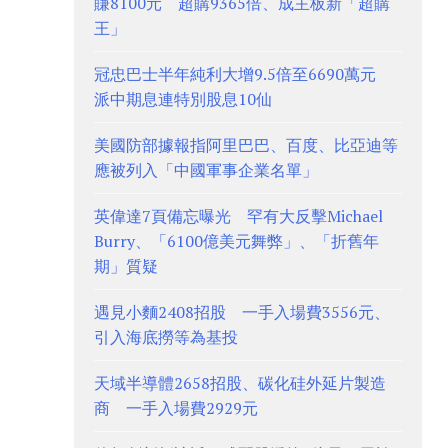
賺8100元 超購9365倍、成主板新「超購
王」
冠忠巴士半年純利大增9.5倍至6690萬元
派中期息連特別股息10仙
美國防部據報指阿里巴巴、百度、比亞迪等
應被列入「中國軍事企業名單」
英偉達7頁備忘曝光 罕有大反擊Michael
Burry、「6100億美元舞弊」、「折舊年
期」質疑
遇見小麵2408招股 一手入場費3556元、
引入海底撈等為基投
天域半導體2658招股、碳化硅外延片製造
商 一手入場費2929元