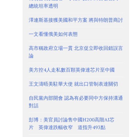
總統坦率透明
澤連斯基接獲美國和平方案 將與特朗普商討
一文看懂俄美如何表態
高市稱政府立場一貫 北京促立即收回錯誤言
論
美方控4人走私數百顆英偉達芯片至中國
王文濤晤美駐華大使 就出口管制表達關切
自民黨內部開會 認為有必要同中方保持溝通
對話
彭博：美官員討論售中國H200高階AI芯
片 英偉達跌幅收窄 道指升493點