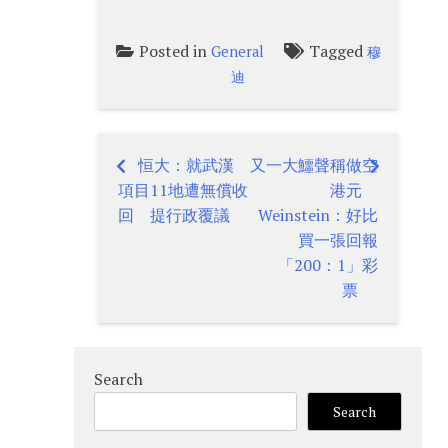
Posted in
Tagged
General
穆
迪
恒大：就武漢
又一大鱷聲稱做空
Post
項目11地遭無償收
港元
navigation
回 提行政覆議
Weinstein：好比
買一張回報
「200：1」彩
票
Search
Search