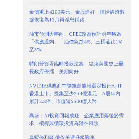
金價重上4200美元、金股造好 憧憬經濟數
據恢復為12月再減息鋪路
油市預測大轉向、OPEC改為預計明年略為
「供應過剩」 油價急跌4%、三桶油跌1%
至3%
特朗普簽署臨時撥款法案 結束美國史上最
長政府停擺 美期向好
NVIDIA供應商中際旭創據報選定投行A+H
香港上市、擬集至少234億港元 A股年內
累升2.8倍、市值逼5300億人幣
高盛：AI投資回報成疑 企業應用落後於需
求 槓桿與循環投資為潛在風險
烏暫停和談 俄促美避升級戰事