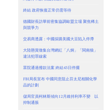
終結 政府恢復正常仍需等待
德國財長訪華前密集協調歐盟立場 聚焦稀土
與競爭力
交易商透露：中國採購美國大豆陷入停滯
大陸懸賞徵集台灣網紅「八炯」「閩南狼」
違法犯罪線索
眾院通過撥款法案 終結43日停擺
FBI局長宣布 中國同意阻止芬太尼相關化學
品的計劃
儲局官員柯林斯傾向12月維持利率不變 以
抑制通脹