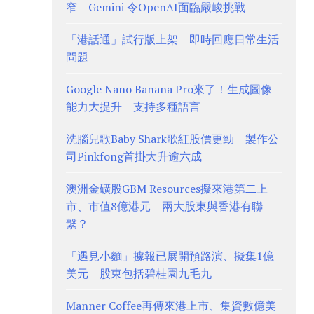
窄 Gemini 令OpenAI面臨嚴峻挑戰
「港話通」試行版上架 即時回應日常生活
問題
Google Nano Banana Pro來了！生成圖像
能力大提升 支持多種語言
洗腦兒歌Baby Shark歌紅股價更勁 製作公
司Pinkfong首掛大升逾六成
澳洲金礦股GBM Resources擬來港第二上
市、市值8億港元 兩大股東與香港有聯
繫？
「遇見小麵」據報已展開預路演、擬集1億
美元 股東包括碧桂園九毛九
Manner Coffee再傳來港上市、集資數億美