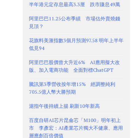
半年港元定存息最高3.3厘 跌市賺息49萬
阿里巴巴11.25公布季績 市場估外賣燒錢
見頂？
花旗料美滙指數3個月預測97.58 明年上半年
低見94
阿里巴巴股價曾大升近6% AI應用擬大改
版、加入電商功能 全面對標ChatGPT
騰訊第3季營收按年增15% 經調整純利
705.5億人幣大勝預期
滬指午後持續上揚 刷新10年新高
百度自研AI芯片昆侖芯「M100」明年初上
市 李彥宏：AI產業芯片獨大不健康、應用
層應創百倍價值