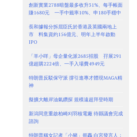
創新實業2788暗盤最多收升31%、每手帳面
賺1680元 一手中籤率10%、申180手穩中
長和據報分拆屈臣氏於香港及英國兩地上
市 料集資約156億元、明年上半年啟動
IPO
「羊小咩」母企量化派2685招股 孖展291
億超購2224倍、一手入場費4949元
特朗普反駁保守派 撐引進專才體現MAGA精
神
擬擴大離岸油氣鑽探 規模遠超拜登時期
新潟同意重啟柏崎刈羽核電廠 待縣議會完成
諮詢
特朗普稱女記者「小豬」捱轟 白宮發言人：