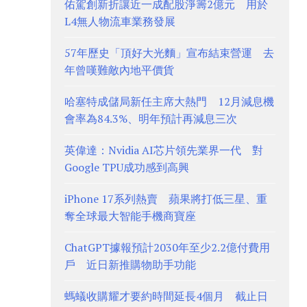
佑駕創新折讓近一成配股淨籌2億元 用於
L4無人物流車業務發展
57年歷史「頂好大光麵」宣布結束營運 去
年曾嘆難敵內地平價貨
哈塞特成儲局新任主席大熱門 12月減息機
會率為84.3%、明年預計再減息三次
英偉達：Nvidia AI芯片領先業界一代 對
Google TPU成功感到高興
iPhone 17系列熱賣 蘋果將打低三星、重
奪全球最大智能手機商寶座
ChatGPT據報預計2030年至少2.2億付費用
戶 近日新推購物助手功能
螞蟻收購耀才要約時間延長4個月 截止日