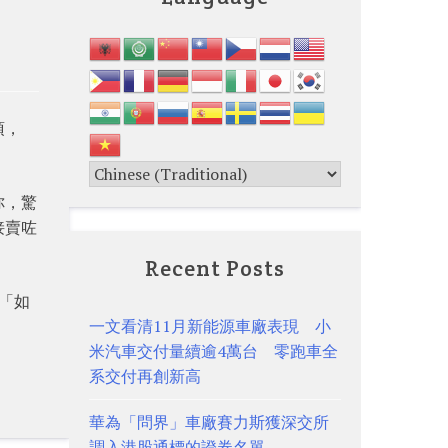
須，
你，驚
接賣咗
Recent Posts
「如
一文看清11月新能源車廠表現 小
米汽車交付量續逾4萬台 零跑車全
系交付再創新高
華為「問界」車廠賽力斯獲深交所
調入港股通標的證券名單