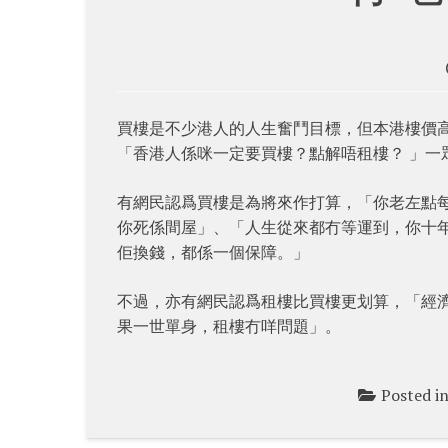
買樓是不少港人的人生奮鬥目標，但本港樓價
「香港人係咪一定要買樓？點解唔租樓？ 」一
有網民認爲買樓是為將來作打算，「你老左點
你死係間屋」、「人生從來都冇等運到，你十
佢換錢，都係一個保障。」
不過，亦有網民認爲租樓比買樓更划算，「經
果一世單身，租樓冇咩問題」。
Posted i