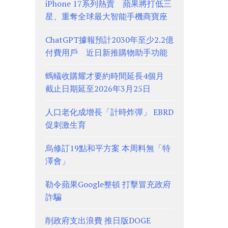
iPhone 17系列熱賣 蘋果將打低三
星、重奪全球最大智能手機商寶座
ChatGPT據報預計2030年至少2.2億
付費用戶 近日新推購物助手功能
螞蟻收購耀才要約時間延長4個月
截止日期延至2026年3月25日
人口老化成增長「計時炸彈」 EBRD
促刺激生育
烏修訂19點和平方案 本周料無「特
澤會」
勒令蘋果Google整頓 打擊冒充政府
詐騙
削政府支出浪費 推日版DOGE