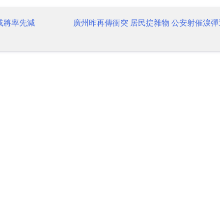
或將率先減
廣州昨再傳衝突 居民掟雜物 公安射催淚彈