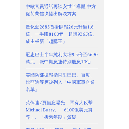
中歐官員通話再談安世半導體 中方
促荷蘭儘快提出解決方案
量化派2685首掛開報26元升逾1.6
倍、一手賺8100元 超購9365倍、
成主板新「超購王」
冠忠巴士半年純利大增9.5倍至6690
萬元 派中期息連特別股息10仙
美國防部據報指阿里巴巴、百度、
比亞迪等應被列入「中國軍事企業
名單」
英偉達7頁備忘曝光 罕有大反擊
Michael Burry、「6100億美元舞
弊」、「折舊年期」質疑