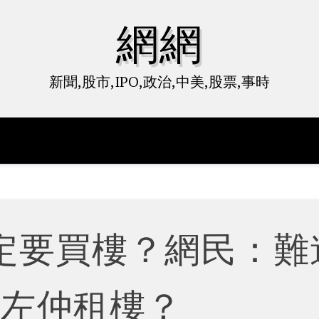
網網
新聞,股市,IPO,政治,中美,股票,事時
定要買樓？網民：難
老左仲租樓？