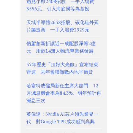
遇見小麵2408招股 一手入場費
3556元、引入海底撈等為基投
天域半導體2658招股、碳化硅外延
片製造商 一手入場費2929元
佑駕創新折讓近一成配股淨籌2億
元 用於L4無人物流車業務發展
57年歷史「頂好大光麵」宣布結束
營運 去年曾嘆難敵內地平價貨
哈塞特成儲局新任主席大熱門 12
月減息機會率為84.3%、明年預計再
減息三次
英偉達：Nvidia AI芯片領先業界一
代 對Google TPU成功感到高興