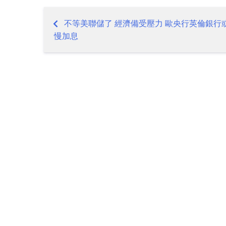
不等美聯儲了 經濟備受壓力 歐央行英倫銀行
Post
慢加息
navigation