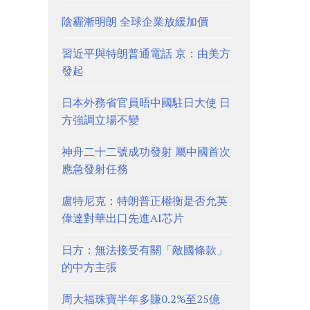
陰霾漸明朗 全球企業放緩加價
習近平與特朗普通電話 京：由美方
發起
日本外務省官員晤中國駐日大使 日
方強調立場不變
神舟二十二號成功發射 屬中國首次
應急發射任務
盧特尼克：特朗普正權衡是否允英
偉達對華出口先進AI芯片
日方：無法接受有關「敵國條款」
的中方主張
周大福珠寶半年多賺0.2%至25億