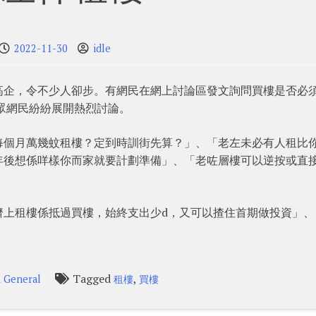
2022-11-30
idle
高企，令不少人卻步。有網民在網上討論區發文詢問買樓是否必
眾網民紛紛展開熱烈討論。
每個月萬幾蚊租樓？定到時訓街先算？」、「老左未必有人租比
年後想係咩樣你而家就要計劃準備」、「老咗層樓可以逆按或直
濟上租樓係抵過買樓，始終支出少d，又可以揸住首期做投資」、
n
Tagged
,
General
租樓
買樓