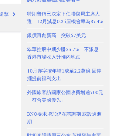
特朗普稱已決定下任聯儲局主席人
還擊
選 12月減息0.25厘機會率為87.4%
銀價再創新高 突破57美元
翠華控股中期少賺23.7% 不派息
香港市場收入升惟內地跌
10月赤字按年增1成至2.2萬億 因停
擺提前福利支出
外國旅客訪國家公園收費增逾700元
「符合美國優先」
BNO要求增加仍在諮詢期 或設過渡
期
財相李韻晴周三公布 英媒預告主要