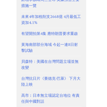
措施一覽
未來4年加稅削支2668億 4月最低工
資加4.1%
有望開拍第4集 應特朗普要求重啟
黃海南部部分海域 今起一連8日射
擊試驗
貝森特：美國在台灣問題立場並無
改變
台灣抗日片《賽德克·巴萊》 下月大
陸上映
高市︰日本無立場認定台地位 有責
任與中國對話