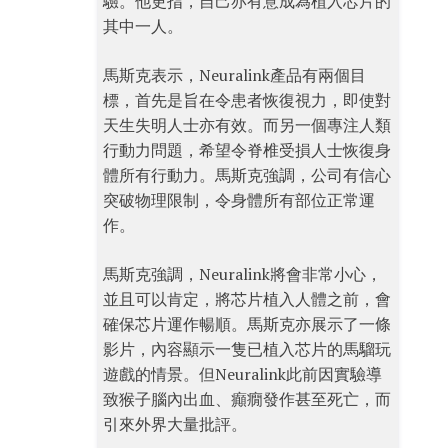
驗。他更指，自己亦有意成為植入芯片的
其中一人。
馬斯克表示，Neuralink產品有兩個目
標，首先是旨在令患者恢復視力，即使對
天生失明人士亦有效。而另一個專注人類
行動力問題，希望令脊椎受損人士恢復身
體所有行動力。馬斯克強調，公司有信心
突破物理限制，令身體所有部位正常運
作。
馬斯克強調，Neuralink將會非常小心，
並且可以肯定，將芯片植入人體之前，會
確保芯片運作暢順。馬斯克亦展示了一條
影片，內容顯示一隻已植入芯片的馬騮玩
遊戲的情景。但Neuralink此前因實驗導
致猴子腦內出血、癲癇發作甚至死亡，而
引來外界大量批評。