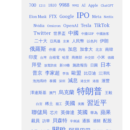
9988
700
1810
AI
Apple
1211
9992
ChatGPT
IPO
Google
FTX
Meta
Elon Musk
Netflix
TikTok
Tesla
OpenAI
Nvidia
Omicron
Twitter
中國
世界盃
中國GDP
中國旅客
二十大
伊朗
人民幣
以色列
亞馬遜
京東
俄羅斯
加息
加拿大
南韓
內地
停擺
北京
印度
小米
台灣
台積電
哈里
商務部
外交部
德國
日本
拜登
施政報告
日圓
新10條
放寬防疫
歐盟
普京
李家超
比亞迪
江澤民
李強
減息
滙豐
泡泡瑪特
泰國
深圳
港股
港交所
特朗普
烏克蘭
澤連斯基
澳門
王毅
習近平
美國
稀土
白宮
罷工
美團
聯儲局
蘋果
英國
英偉達
芯片
華為
貝森特
裁員
配股
通脹
訪華
通關
辛偉誠
關稅