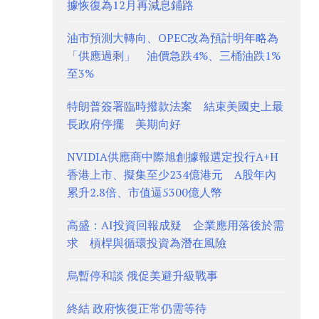
據恢復為12月再減息鋪路
油市預測大轉向、OPEC改為預計明年略為
「供應過剩」 油價急跌4%、三桶油跌1%
至3%
特朗普簽署臨時撥款法案 結束美國史上最
長政府停擺 美期向好
NVIDIA供應商中際旭創據報選定投行A+H
香港上市、擬集至少234億港元 A股年內
累升2.8倍、市值逼5300億人幣
高盛：AI投資回報成疑 企業應用落後於需
求 槓桿與循環投資為潛在風險
烏暫停和談 俄促美避升級戰事
終結 政府恢復正常仍需等待