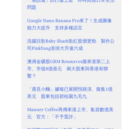
「港話通」試行版上架 即時回應日常生活
問題
Google Nano Banana Pro來了！生成圖像
能力大提升 支持多種語言
洗腦兒歌Baby Shark歌紅股價更勁 製作公
司Pinkfong首掛大升逾六成
澳洲金礦股GBM Resources擬來港第二上
市、市值8億港元 兩大股東與香港有聯
繫？
「遇見小麵」據報已展開預路演、擬集1億
美元 股東包括碧桂園九毛九
Manner Coffee再傳來港上市、集資數億美
元 官方：「不予置評」