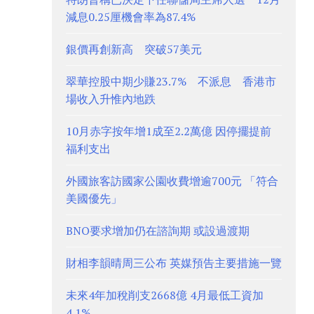
減息0.25厘機會率為87.4%
銀價再創新高 突破57美元
翠華控股中期少賺23.7% 不派息 香港市
場收入升惟內地跌
10月赤字按年增1成至2.2萬億 因停擺提前
福利支出
外國旅客訪國家公園收費增逾700元 「符合
美國優先」
BNO要求增加仍在諮詢期 或設過渡期
財相李韻晴周三公布 英媒預告主要措施一覽
未來4年加稅削支2668億 4月最低工資加
4.1%