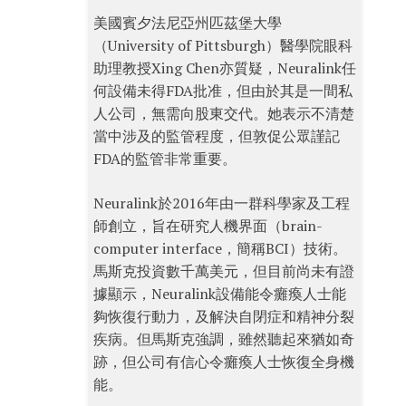
美國賓夕法尼亞州匹茲堡大學
（University of Pittsburgh）醫學院眼科
助理教授Xing Chen亦質疑，Neuralink任
何設備未得FDA批准，但由於其是一間私
人公司，無需向股東交代。她表示不清楚
當中涉及的監管程度，但敦促公眾謹記
FDA的監管非常重要。
Neuralink於2016年由一群科學家及工程
師創立，旨在研究人機界面（brain-
computer interface，簡稱BCI）技術。
馬斯克投資數千萬美元，但目前尚未有證
據顯示，Neuralink設備能令癱瘓人士能
夠恢復行動力，及解決自閉症和精神分裂
疾病。但馬斯克強調，雖然聽起來猶如奇
跡，但公司有信心令癱瘓人士恢復全身機
能。