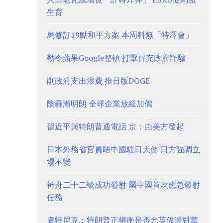
生育
烏修訂19點和平方案 本周料無「特澤會」
勒令蘋果Google整頓 打擊冒充政府詐騙
削政府支出浪費 推日版DOGE
陰霾漸明朗 全球企業放緩加價
習近平與特朗普通電話 京：由美方發起
日本外務省官員晤中國駐日大使 日方強調立
場不變
神舟二十二號成功發射 屬中國首次應急發射
任務
盧特尼克：特朗普正權衡是否允英偉達對華