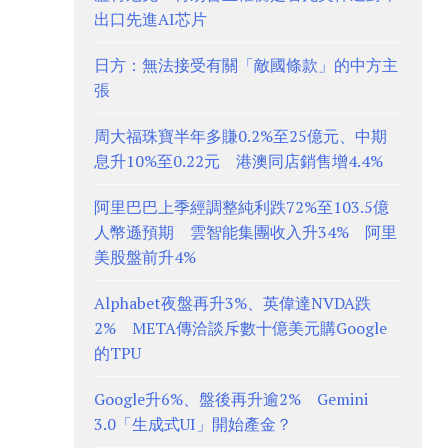
出口先進AI芯片
日方：無法接受有關「敵國條款」的中方主
張
周大福珠寶半年多賺0.2%至25億元、中期
息升10%至0.22元 港澳同店銷售增4.4%
阿里巴巴上季經調整純利跌72%至103.5億
人幣遜預期 雲智能集團收入升34% 阿里
美股盤前升4%
Alphabet夜盤再升3%、英偉達NVDA跌
2% META傳洽談斥數十億美元購Google
的TPU
Google升6%、盤後再升逾2% Gemini
3.0「生成式UI」開始產金？