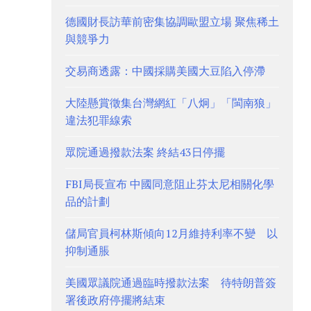
德國財長訪華前密集協調歐盟立場 聚焦稀土
與競爭力
交易商透露：中國採購美國大豆陷入停滯
大陸懸賞徵集台灣網紅「八炯」「閩南狼」
違法犯罪線索
眾院通過撥款法案 終結43日停擺
FBI局長宣布 中國同意阻止芬太尼相關化學
品的計劃
儲局官員柯林斯傾向12月維持利率不變 以
抑制通脹
美國眾議院通過臨時撥款法案 待特朗普簽
署後政府停擺將結束