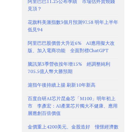
阿里巴巴11.25公布季績 市場估外賣燒錢
見頂？
花旗料美滙指數3個月預測97.58 明年上半年
低見94
阿里巴巴股價曾大升近6% AI應用擬大改
版、加入電商功能 全面對標ChatGPT
騰訊第3季營收按年增15% 經調整純利
705.5億人幣大勝預期
滬指午後持續上揚 刷新10年新高
百度自研AI芯片昆侖芯「M100」明年初上
市 李彥宏：AI產業芯片獨大不健康、應用
層應創百倍價值
金價重上4200美元、金股造好 憧憬經濟數