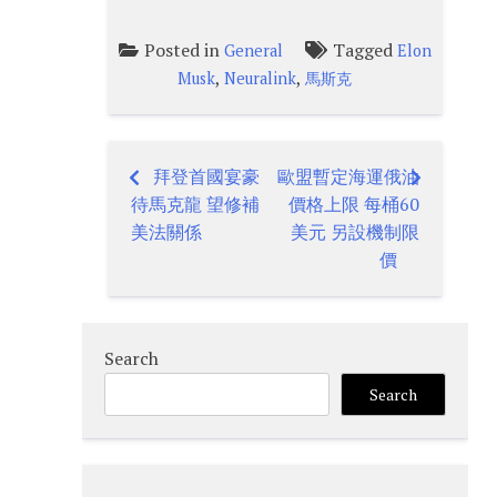
Posted in
Tagged
General
Elon
,
,
Musk
Neuralink
馬斯克
拜登首國宴豪
歐盟暫定海運俄油
Post
待馬克龍 望修補
價格上限 每桶60
navigation
美法關係
美元 另設機制限
價
Search
Search