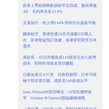
蔚來上季經調整虧損收窄近四成、盤前彈逾
4% 毛利率升至13.9%
文遠知行：收入增144% 阿布扎比盈虧平衡
國泰航空、香港快運10月共接載320萬人
次 前者聖誕預訂強健、後者密切留意日本
需求
美財長：43日停擺造成110億美元永久經濟
損失 對明年增長前景仍樂觀
日圓兌港元4.97算 日政府顧問：日本可積
極干預支撐日圓、或跌至160前就出手
Sam Altman內部信曝光：AI領先優勢收
窄 Gemini 令OpenAI面臨嚴峻挑戰