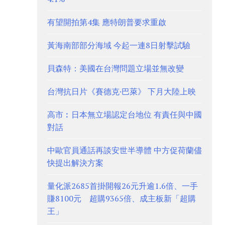
有望開拍第4集 應特朗普要求重啟
黃海南部部分海域 今起一連8日射擊試驗
貝森特：美國在台灣問題立場並無改變
台灣抗日片《賽德克·巴萊》 下月大陸上映
高市︰日本無立場認定台地位 有責任與中國
對話
中歐官員通話再談安世半導體 中方促荷蘭儘
快提出解決方案
量化派2685首掛開報26元升逾1.6倍、一手
賺8100元 超購9365倍、成主板新「超購
王」