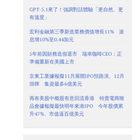
GPT-5.1來了！強調對話體驗「更自然、更
有溫度」
宏利金融第三季新造業務價值增長11% 派
息增10%至0.44加元
5年前因財務造假退市 瑞幸咖啡CEO：正
準備重新在美國上市
京東工業據報擬11月展開IPO預路演、12月
掛牌 集資最多6億美元
再有美股中概股有意回流香港 特賣電商唯
品會據報擬最快明年來港IPO 今年股價累
升47%、市值逼百億美元