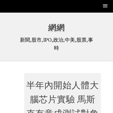
Skip
to
網網
content
新聞,股市,IPO,政治,中美,股票,事
時
半年內開始人體大
腦芯片實驗 馬斯