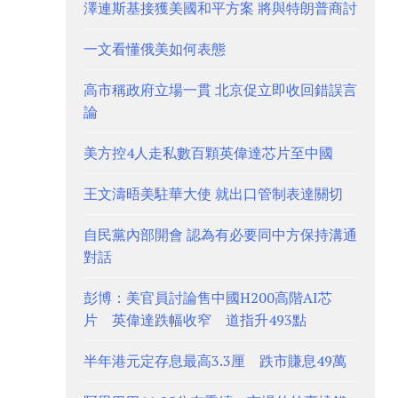
澤連斯基接獲美國和平方案 將與特朗普商討
一文看懂俄美如何表態
高市稱政府立場一貫 北京促立即收回錯誤言
論
美方控4人走私數百顆英偉達芯片至中國
王文濤晤美駐華大使 就出口管制表達關切
自民黨內部開會 認為有必要同中方保持溝通
對話
彭博：美官員討論售中國H200高階AI芯
片 英偉達跌幅收窄 道指升493點
半年港元定存息最高3.3厘 跌市賺息49萬