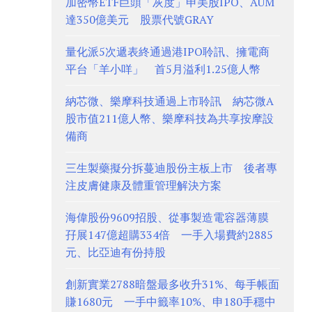
加密幣ETF巨頭「灰度」申美股IPO、AUM
達350億美元 股票代號GRAY
量化派5次遞表終通過港IPO聆訊、擁電商
平台「羊小咩」 首5月溢利1.25億人幣
納芯微、樂摩科技通過上市聆訊 納芯微A
股市值211億人幣、樂摩科技為共享按摩設
備商
三生製藥擬分拆蔓迪股份主板上市 後者專
注皮膚健康及體重管理解決方案
海偉股份9609招股、從事製造電容器薄膜
孖展147億超購334倍 一手入場費約2885
元、比亞迪有份持股
創新實業2788暗盤最多收升31%、每手帳面
賺1680元 一手中籤率10%、申180手穩中