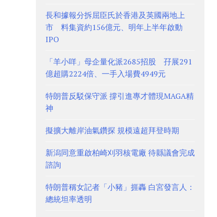
長和據報分拆屈臣氏於香港及英國兩地上
市 料集資約156億元、明年上半年啟動
IPO
「羊小咩」母企量化派2685招股 孖展291
億超購2224倍、一手入場費4949元
特朗普反駁保守派 撐引進專才體現MAGA精
神
擬擴大離岸油氣鑽探 規模遠超拜登時期
新潟同意重啟柏崎刈羽核電廠 待縣議會完成
諮詢
特朗普稱女記者「小豬」捱轟 白宮發言人：
總統坦率透明