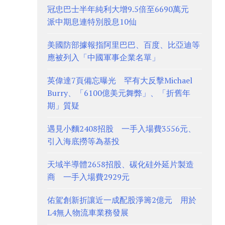
冠忠巴士半年純利大增9.5倍至6690萬元
派中期息連特別股息10仙
美國防部據報指阿里巴巴、百度、比亞迪等
應被列入「中國軍事企業名單」
英偉達7頁備忘曝光 罕有大反擊Michael
Burry、「6100億美元舞弊」、「折舊年
期」質疑
遇見小麵2408招股 一手入場費3556元、
引入海底撈等為基投
天域半導體2658招股、碳化硅外延片製造
商 一手入場費2929元
佑駕創新折讓近一成配股淨籌2億元 用於
L4無人物流車業務發展