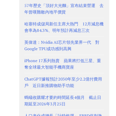
57年歷史「頂好大光麵」宣布結束營運 去
年曾嘆難敵內地平價貨
哈塞特成儲局新任主席大熱門 12月減息機
會率為84.3%、明年預計再減息三次
英偉達：Nvidia AI芯片領先業界一代 對
Google TPU成功感到高興
iPhone 17系列熱賣 蘋果將打低三星、重
奪全球最大智能手機商寶座
ChatGPT據報預計2030年至少2.2億付費用
戶 近日新推購物助手功能
螞蟻收購耀才要約時間延長4個月 截止日
期延至2026年3月25日
人口老化成增長「計時炸彈」 EBRD促刺激