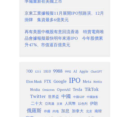
準備重新在美國上市
京東工業據報擬11月展開IPO預路演、12月
掛牌 集資最多6億美元
再有美股中概股有意回流香港 特賣電商唯
品會據報擬最快明年來港IPO 今年股價累
升47%、市值逼百億美元
9988
700
1810
AI
Apple
1211
9992
ChatGPT
IPO
Google
FTX
Meta
Elon Musk
Netflix
TikTok
Tesla
OpenAI
Nvidia
Omicron
Twitter
中國
世界盃
中國GDP
中國旅客
二十大
伊朗
人民幣
以色列
亞馬遜
京東
俄羅斯
加息
加拿大
南韓
內地
停擺
北京