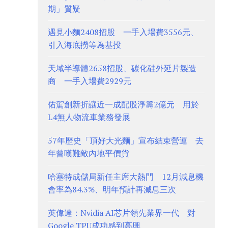
期」質疑
遇見小麵2408招股 一手入場費3556元、
引入海底撈等為基投
天域半導體2658招股、碳化硅外延片製造
商 一手入場費2929元
佑駕創新折讓近一成配股淨籌2億元 用於
L4無人物流車業務發展
57年歷史「頂好大光麵」宣布結束營運 去
年曾嘆難敵內地平價貨
哈塞特成儲局新任主席大熱門 12月減息機
會率為84.3%、明年預計再減息三次
英偉達：Nvidia AI芯片領先業界一代 對
Google TPU成功感到高興