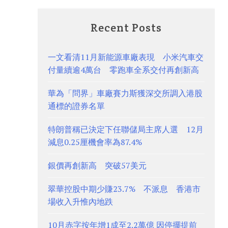
Recent Posts
一文看清11月新能源車廠表現 小米汽車交
付量續逾4萬台 零跑車全系交付再創新高
華為「問界」車廠賽力斯獲深交所調入港股
通標的證券名單
特朗普稱已決定下任聯儲局主席人選 12月
減息0.25厘機會率為87.4%
銀價再創新高 突破57美元
翠華控股中期少賺23.7% 不派息 香港市
場收入升惟內地跌
10月赤字按年增1成至2.2萬億 因停擺提前