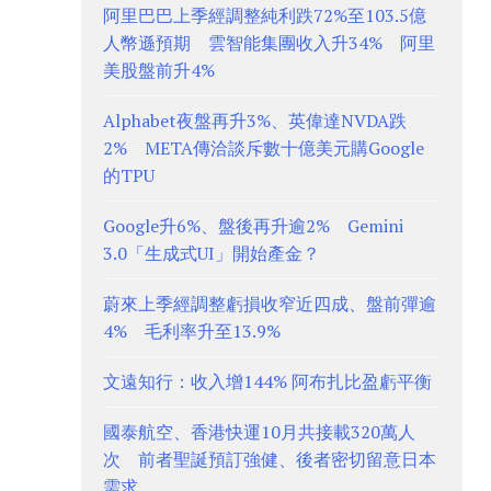
阿里巴巴上季經調整純利跌72%至103.5億
人幣遜預期 雲智能集團收入升34% 阿里
美股盤前升4%
Alphabet夜盤再升3%、英偉達NVDA跌
2% META傳洽談斥數十億美元購Google
的TPU
Google升6%、盤後再升逾2% Gemini
3.0「生成式UI」開始產金？
蔚來上季經調整虧損收窄近四成、盤前彈逾
4% 毛利率升至13.9%
文遠知行：收入增144% 阿布扎比盈虧平衡
國泰航空、香港快運10月共接載320萬人
次 前者聖誕預訂強健、後者密切留意日本
需求