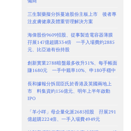
備商
三生製藥擬分拆蔓迪股份主板上市 後者專
注皮膚健康及體重管理解決方案
海偉股份9609招股、從事製造電容器薄膜
孖展147億超購334倍 一手入場費約2885
元、比亞迪有份持股
創新實業2788暗盤最多收升31%、每手帳面
賺1680元 一手中籤率10%、申180手穩中
長和據報分拆屈臣氏於香港及英國兩地上
市 料集資約156億元、明年上半年啟動
IPO
「羊小咩」母企量化派2685招股 孖展291
億超購2224倍、一手入場費4949元