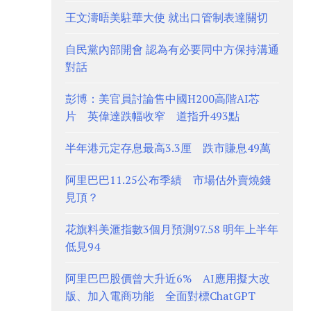
王文濤晤美駐華大使 就出口管制表達關切
自民黨內部開會 認為有必要同中方保持溝通
對話
彭博：美官員討論售中國H200高階AI芯
片 英偉達跌幅收窄 道指升493點
半年港元定存息最高3.3厘 跌市賺息49萬
阿里巴巴11.25公布季績 市場估外賣燒錢
見頂？
花旗料美滙指數3個月預測97.58 明年上半年
低見94
阿里巴巴股價曾大升近6% AI應用擬大改
版、加入電商功能 全面對標ChatGPT