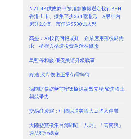
NVIDIA供應商中際旭創據報選定投行A+H
香港上市、擬集至少234億港元 A股年內
累升2.8倍、市值逼5300億人幣
高盛：AI投資回報成疑 企業應用落後於需
求 槓桿與循環投資為潛在風險
烏暫停和談 俄促美避升級戰事
終結 政府恢復正常仍需等待
德國財長訪華前密集協調歐盟立場 聚焦稀土
與競爭力
交易商透露：中國採購美國大豆陷入停滯
大陸懸賞徵集台灣網紅「八炯」「閩南狼」
違法犯罪線索