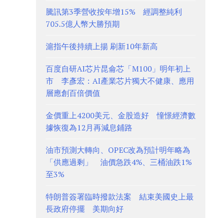
騰訊第3季營收按年增15% 經調整純利
705.5億人幣大勝預期
滬指午後持續上揚 刷新10年新高
百度自研AI芯片昆侖芯「M100」明年初上
市 李彥宏：AI產業芯片獨大不健康、應用
層應創百倍價值
金價重上4200美元、金股造好 憧憬經濟數
據恢復為12月再減息鋪路
油市預測大轉向、OPEC改為預計明年略為
「供應過剩」 油價急跌4%、三桶油跌1%
至3%
特朗普簽署臨時撥款法案 結束美國史上最
長政府停擺 美期向好