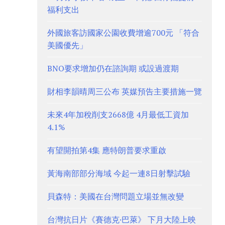
福利支出
外國旅客訪國家公園收費增逾700元 「符合
美國優先」
BNO要求增加仍在諮詢期 或設過渡期
財相李韻晴周三公布 英媒預告主要措施一覽
未來4年加稅削支2668億 4月最低工資加
4.1%
有望開拍第4集 應特朗普要求重啟
黃海南部部分海域 今起一連8日射擊試驗
貝森特：美國在台灣問題立場並無改變
台灣抗日片《賽德克·巴萊》 下月大陸上映