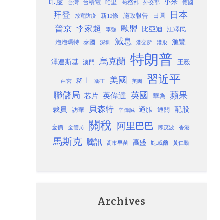
印度
小米
台灣
台積電
哈里
商務部
外交部
德國
日本
拜登
施政報告
日圓
新10條
放寬防疫
歐盟
普京
李家超
比亞迪
江澤民
李強
減息
滙豐
泡泡瑪特
泰國
深圳
港股
港交所
特朗普
烏克蘭
澤連斯基
澳門
王毅
習近平
美國
稀土
白宮
罷工
美團
聯儲局
蘋果
英國
英偉達
芯片
華為
貝森特
裁員
配股
通脹
訪華
通關
辛偉誠
關稅
阿里巴巴
金價
金管局
香港
陳茂波
馬斯克
騰訊
高盛
高市早苗
鮑威爾
黃仁勳
Archives