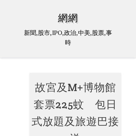
Skip
to
網網
content
新聞,股市,IPO,政治,中美,股票,事
時
故宮及M+博物館
套票225蚊 包日
式放題及旅遊巴接