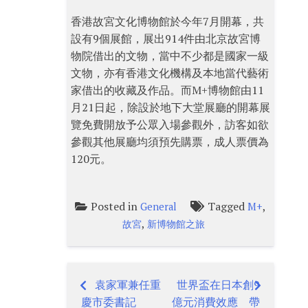
香港故宮文化博物館於今年7月開幕，共
設有9個展館，展出914件由北京故宮博
物院借出的文物，當中不少都是國家一級
文物，亦有香港文化機構及本地當代藝術
家借出的收藏及作品。而M+博物館由11
月21日起，除設於地下大堂展廳的開幕展
覽免費開放予公眾入場參觀外，訪客如欲
參觀其他展廳均須預先購票，成人票價為
120元。
Posted in
Tagged
,
General
M+
,
故宮
新博物館之旅
袁家軍兼任重
世界盃在日本創9
Post
慶市委書記
億元消費效應 帶