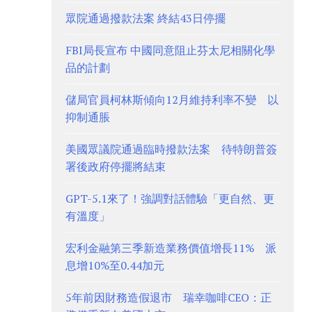
眾院通過撥款法案 終結43日停擺
FBI局長宣布 中國同意阻止芬太尼相關化學
品的計劃
儲局官員柯林斯傾向12月維持利率不變 以
抑制通脹
美國眾議院通過臨時撥款法案 待特朗普簽
署後政府停擺將結束
GPT-5.1來了！強調對話體驗「更自然、更
有溫度」
宏利金融第三季新造業務價值增長11% 派
息增10%至0.44加元
5年前因財務造假退市 瑞幸咖啡CEO：正