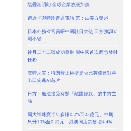
陰霾漸明朗 全球企業放緩加價
習近平與特朗普通電話 京：由美方發起
日本外務省官員晤中國駐日大使 日方強調立
場不變
神舟二十二號成功發射 屬中國首次應急發射
任務
盧特尼克：特朗普正權衡是否允英偉達對華
出口先進AI芯片
日方：無法接受有關「敵國條款」的中方主
張
周大福珠寶半年多賺0.2%至25億元、中期
息升10%至0.22元 港澳同店銷售增4.4%