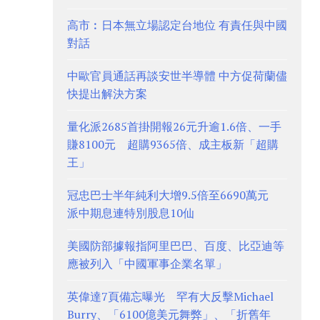
高市︰日本無立場認定台地位 有責任與中國
對話
中歐官員通話再談安世半導體 中方促荷蘭儘
快提出解決方案
量化派2685首掛開報26元升逾1.6倍、一手
賺8100元 超購9365倍、成主板新「超購
王」
冠忠巴士半年純利大增9.5倍至6690萬元
派中期息連特別股息10仙
美國防部據報指阿里巴巴、百度、比亞迪等
應被列入「中國軍事企業名單」
英偉達7頁備忘曝光 罕有大反擊Michael
Burry、「6100億美元舞弊」、「折舊年