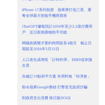
iPhone 17系列熱賣 蘋果將打低三星、重
奪全球最大智能手機商寶座
ChatGPT據報預計2030年至少2.2億付費用
戶 近日新推購物助手功能
螞蟻收購耀才要約時間延長4個月 截止日
期延至2026年3月25日
人口老化成增長「計時炸彈」 EBRD促刺激
生育
烏修訂19點和平方案 本周料無「特澤會」
勒令蘋果Google整頓 打擊冒充政府詐騙
削政府支出浪費 推日版DOGE