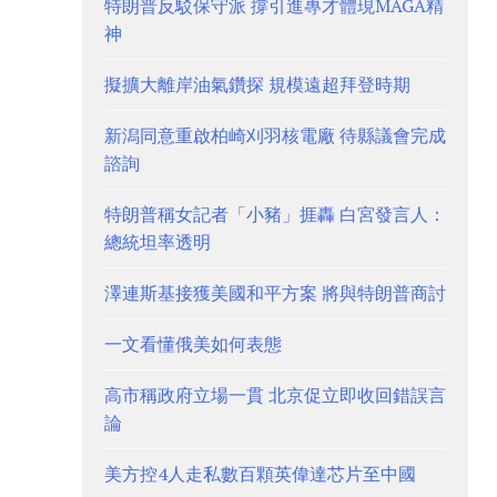
特朗普反駁保守派 撐引進專才體現MAGA精
神
擬擴大離岸油氣鑽探 規模遠超拜登時期
新潟同意重啟柏崎刈羽核電廠 待縣議會完成
諮詢
特朗普稱女記者「小豬」捱轟 白宮發言人：
總統坦率透明
澤連斯基接獲美國和平方案 將與特朗普商討
一文看懂俄美如何表態
高市稱政府立場一貫 北京促立即收回錯誤言
論
美方控4人走私數百顆英偉達芯片至中國