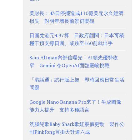
美財長：43日停擺造成110億美元永久經濟
損失 對明年增長前景仍樂觀
日圓兌港元4.97算 日政府顧問：日本可積
極干預支撐日圓、或跌至160前就出手
Sam Altman內部信曝光：AI領先優勢收
窄 Gemini 令OpenAI面臨嚴峻挑戰
「港話通」試行版上架 即時回應日常生活
問題
Google Nano Banana Pro來了！生成圖像
能力大提升 支持多種語言
洗腦兒歌Baby Shark歌紅股價更勁 製作公
司Pinkfong首掛大升逾六成