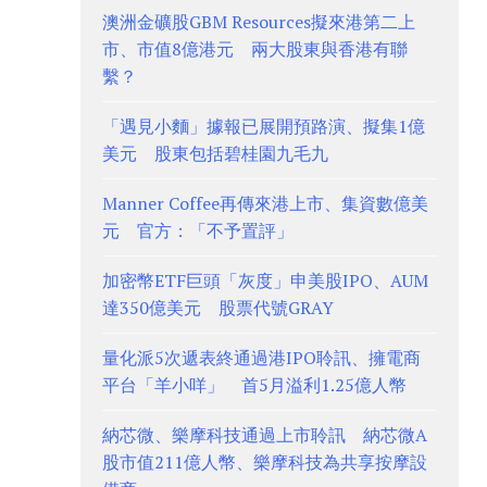
澳洲金礦股GBM Resources擬來港第二上
市、市值8億港元 兩大股東與香港有聯
繫？
「遇見小麵」據報已展開預路演、擬集1億
美元 股東包括碧桂園九毛九
Manner Coffee再傳來港上市、集資數億美
元 官方：「不予置評」
加密幣ETF巨頭「灰度」申美股IPO、AUM
達350億美元 股票代號GRAY
量化派5次遞表終通過港IPO聆訊、擁電商
平台「羊小咩」 首5月溢利1.25億人幣
納芯微、樂摩科技通過上市聆訊 納芯微A
股市值211億人幣、樂摩科技為共享按摩設