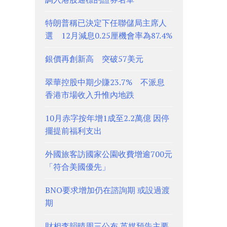
特朗普稱已決定下任聯儲局主席人
選 12月減息0.25厘機會率為87.4%
銀價再創新高 突破57美元
翠華控股中期少賺23.7% 不派息
香港市場收入升惟內地跌
10月赤字按年增1成至2.2萬億 因停
擺提前福利支出
外國旅客訪國家公園收費增逾700元
「符合美國優先」
BNO要求增加仍在諮詢期 或設過渡
期
財相李韻晴周三公布 英媒預告主要