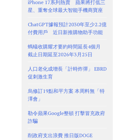
iPhone 17系列熱賣 蘋果將打低三
星、重奪全球最大智能手機商寶座
ChatGPT據報預計2030年至少2.2億
付費用戶 近日新推購物助手功能
螞蟻收購耀才要約時間延長4個月
截止日期延至2026年3月25日
人口老化成增長「計時炸彈」 EBRD
促刺激生育
烏修訂19點和平方案 本周料無「特
澤會」
勒令蘋果Google整頓 打擊冒充政府
詐騙
削政府支出浪費 推日版DOGE