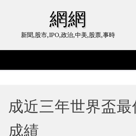
網網
新聞,股市,IPO,政治,中美,股票,事時
 成近三年世界盃最
成績