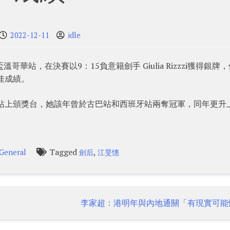
2022-12-11
idle
華站，在決賽以9：15負意籍劍手 Giulia Rizzzi獲得銀牌
佳成績。
分站上頒獎台，她該年曾於古巴站和西班牙站兩奪冠軍，同年更升
Tagged
,
General
劍后
江旻憓
李家超：港明年與內地通關「有現實可能