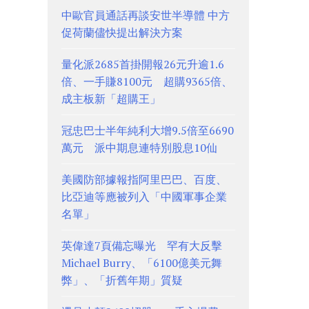
中歐官員通話再談安世半導體 中方
促荷蘭儘快提出解決方案
量化派2685首掛開報26元升逾1.6
倍、一手賺8100元 超購9365倍、
成主板新「超購王」
冠忠巴士半年純利大增9.5倍至6690
萬元 派中期息連特別股息10仙
美國防部據報指阿里巴巴、百度、
比亞迪等應被列入「中國軍事企業
名單」
英偉達7頁備忘曝光 罕有大反擊
Michael Burry、「6100億美元舞
弊」、「折舊年期」質疑