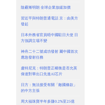
陰霾漸明朗 全球企業放緩加價
習近平與特朗普通電話 京：由美方
發起
日本外務省官員晤中國駐日大使 日
方強調立場不變
神舟二十二號成功發射 屬中國首次
應急發射任務
盧特尼克：特朗普正權衡是否允英
偉達對華出口先進AI芯片
日方：無法接受有關「敵國條款」
的中方主張
周大福珠寶半年多賺0.2%至25億