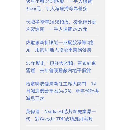
遇見小麵2408招股 一手入場費
3556元、引入海底撈等為基投
天域半導體2658招股、碳化硅外延
片製造商 一手入場費2929元
佑駕創新折讓近一成配股淨籌2億
元 用於L4無人物流車業務發展
57年歷史「頂好大光麵」宣布結束
營運 去年曾嘆難敵內地平價貨
哈塞特成儲局新任主席大熱門 12
月減息機會率為84.3%、明年預計再
減息三次
英偉達：Nvidia AI芯片領先業界一
代 對Google TPU成功感到高興