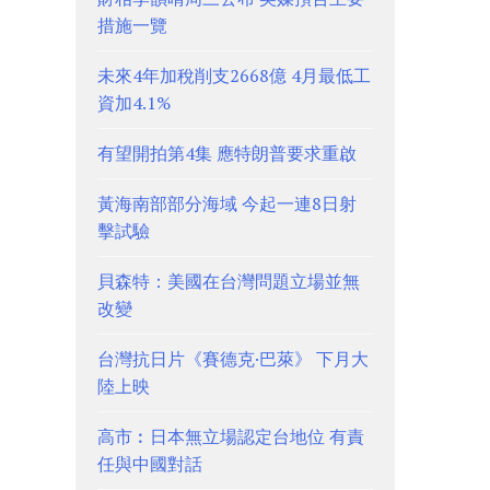
措施一覽
未來4年加稅削支2668億 4月最低工
資加4.1%
有望開拍第4集 應特朗普要求重啟
黃海南部部分海域 今起一連8日射
擊試驗
貝森特：美國在台灣問題立場並無
改變
台灣抗日片《賽德克·巴萊》 下月大
陸上映
高市︰日本無立場認定台地位 有責
任與中國對話