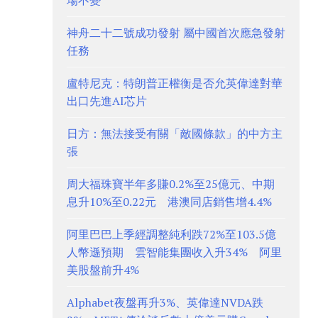
場不變
神舟二十二號成功發射 屬中國首次應急發射
任務
盧特尼克：特朗普正權衡是否允英偉達對華
出口先進AI芯片
日方：無法接受有關「敵國條款」的中方主
張
周大福珠寶半年多賺0.2%至25億元、中期
息升10%至0.22元 港澳同店銷售增4.4%
阿里巴巴上季經調整純利跌72%至103.5億
人幣遜預期 雲智能集團收入升34% 阿里
美股盤前升4%
Alphabet夜盤再升3%、英偉達NVDA跌