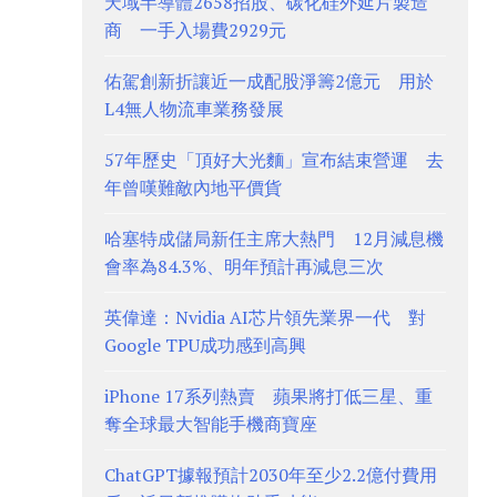
天域半導體2658招股、碳化硅外延片製造
商 一手入場費2929元
佑駕創新折讓近一成配股淨籌2億元 用於
L4無人物流車業務發展
57年歷史「頂好大光麵」宣布結束營運 去
年曾嘆難敵內地平價貨
哈塞特成儲局新任主席大熱門 12月減息機
會率為84.3%、明年預計再減息三次
英偉達：Nvidia AI芯片領先業界一代 對
Google TPU成功感到高興
iPhone 17系列熱賣 蘋果將打低三星、重
奪全球最大智能手機商寶座
ChatGPT據報預計2030年至少2.2億付費用