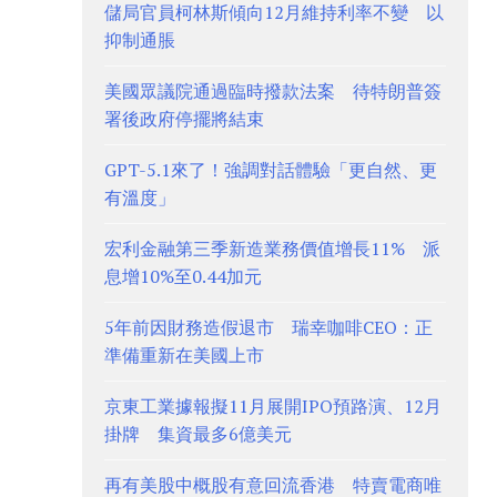
儲局官員柯林斯傾向12月維持利率不變 以
抑制通脹
美國眾議院通過臨時撥款法案 待特朗普簽
署後政府停擺將結束
GPT-5.1來了！強調對話體驗「更自然、更
有溫度」
宏利金融第三季新造業務價值增長11% 派
息增10%至0.44加元
5年前因財務造假退市 瑞幸咖啡CEO：正
準備重新在美國上市
京東工業據報擬11月展開IPO預路演、12月
掛牌 集資最多6億美元
再有美股中概股有意回流香港 特賣電商唯