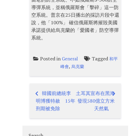
導彈系統，並稱俄羅斯會「擊碎」這一防
空系統。普京在25日播出的採訪片段中還
說，他「100%」 確信俄羅斯將摧毀美國
承諾提供給烏克蘭的「愛國者」防空導彈
系統。
Posted in
Tagged
General
和平
,
峰會
烏克蘭
韓國前總統李
土耳其宣布在黑海
Post
明博獲特赦 15年
發現580億立方米
navigation
刑期被免除
天然氣
Search