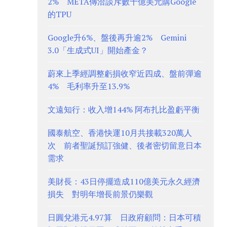
2% META傳洽談斥數十億美元購Google
的TPU
Google升6%、盤後再升逾2% Gemini
3.0「生成式UI」開始產金？
蔚來上季經調整虧損收窄近四成、盤前彈逾
4% 毛利率升至13.9%
文遠知行：收入增144% 阿布扎比盈虧平衡
國泰航空、香港快運10月共接載320萬人
次 前者聖誕預訂強健、後者密切留意日本
需求
美財長：43日停擺造成110億美元永久經濟
損失 對明年增長前景仍樂觀
日圓兌港元4.97算 日政府顧問：日本可積