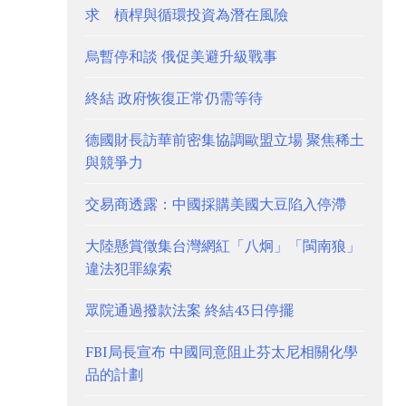
求 槓桿與循環投資為潛在風險
烏暫停和談 俄促美避升級戰事
終結 政府恢復正常仍需等待
德國財長訪華前密集協調歐盟立場 聚焦稀土
與競爭力
交易商透露：中國採購美國大豆陷入停滯
大陸懸賞徵集台灣網紅「八炯」「閩南狼」
違法犯罪線索
眾院通過撥款法案 終結43日停擺
FBI局長宣布 中國同意阻止芬太尼相關化學
品的計劃