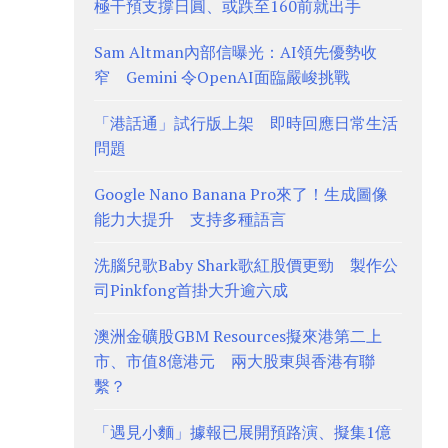
極干預支撐日圓、或跌至160前就出手
Sam Altman內部信曝光：AI領先優勢收
窄 Gemini 令OpenAI面臨嚴峻挑戰
「港話通」試行版上架 即時回應日常生活
問題
Google Nano Banana Pro來了！生成圖像
能力大提升 支持多種語言
洗腦兒歌Baby Shark歌紅股價更勁 製作公
司Pinkfong首掛大升逾六成
澳洲金礦股GBM Resources擬來港第二上
市、市值8億港元 兩大股東與香港有聯
繫？
「遇見小麵」據報已展開預路演、擬集1億