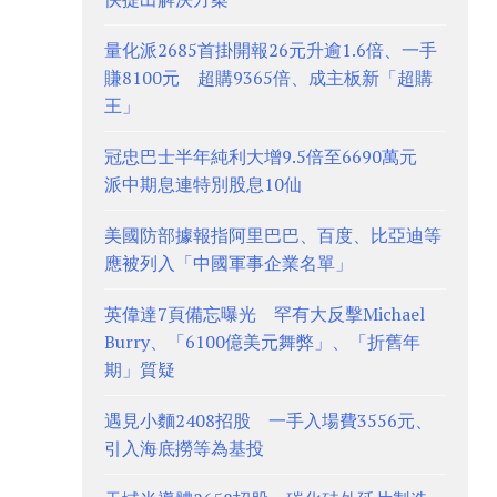
量化派2685首掛開報26元升逾1.6倍、一手
賺8100元 超購9365倍、成主板新「超購
王」
冠忠巴士半年純利大增9.5倍至6690萬元
派中期息連特別股息10仙
美國防部據報指阿里巴巴、百度、比亞迪等
應被列入「中國軍事企業名單」
英偉達7頁備忘曝光 罕有大反擊Michael
Burry、「6100億美元舞弊」、「折舊年
期」質疑
遇見小麵2408招股 一手入場費3556元、
引入海底撈等為基投