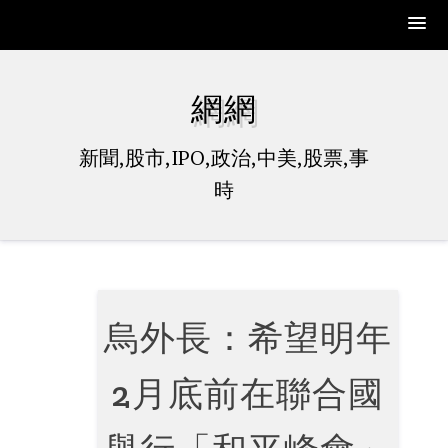
Skip
to
網網
content
新聞,股市,IPO,政治,中美,股票,事
時
烏外長：希望明年
2月底前在聯合國