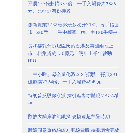
孖展147億超購334倍 一手入場費約2885
元、比亞迪有份持股
創新實業2788暗盤最多收升31%、每手帳面
賺1680元 一手中籤率10%、申180手穩中
長和據報分拆屈臣氏於香港及英國兩地上
市 料集資約156億元、明年上半年啟動
IPO
「羊小咩」母企量化派2685招股 孖展291
億超購2224倍、一手入場費4949元
特朗普反駁保守派 撐引進專才體現MAGA精
神
擬擴大離岸油氣鑽探 規模遠超拜登時期
新潟同意重啟柏崎刈羽核電廠 待縣議會完成