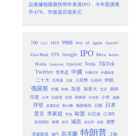
品會據報擬最快明年來港IPO 今年股價累
升47%、市值逼百億美元
9988
700
1810
AI
Apple
1211
9992
ChatGPT
IPO
Google
FTX
Meta
Elon Musk
Netflix
TikTok
Tesla
OpenAI
Nvidia
Omicron
Twitter
中國
世界盃
中國GDP
中國旅客
二十大
伊朗
人民幣
以色列
亞馬遜
京東
俄羅斯
加息
加拿大
南韓
內地
停擺
北京
印度
小米
台灣
台積電
哈里
商務部
外交部
德國
日本
拜登
施政報告
日圓
新10條
放寬防疫
歐盟
普京
李家超
比亞迪
江澤民
李強
減息
滙豐
泡泡瑪特
泰國
深圳
港股
港交所
特朗普
烏克蘭
澤連斯基
澳門
王毅