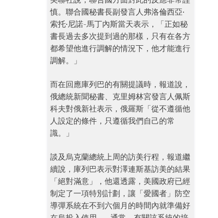
慎。聯合國秘書長副發言人弗洛倫西亞·
索托·尼諾-馬丁內斯當天表示，「正如秘
書長過去多次提到過的那樣，只有在各方
都希望他進行調解的情況下，他才能進行
調解。」
而在回應庫列巴的有關提議時，報道說，
俄總統新聞秘書、克里姆林宮發言人佩斯
科夫對俄新社表示，俄羅斯「從不遵循他
人設定的條件，只遵循我們自己的常
識。」
談及烏克蘭總統上周的訪美行程，報道繼
續說，庫列巴表示對澤連斯基訪美的結果
「絕對滿意」，他還透露，美國政府已經
制定了一項特別計劃，讓「愛國者」防空
導彈系統在不到六個月的時間內就準備好
在烏投入使用——通常，有關該系統的培