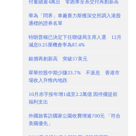
付量續逾4萬台 零跑車全系交付再創新高
華為「問界」車廠賽力斯獲深交所調入港股
通標的證券名單
特朗普稱已決定下任聯儲局主席人選 12月
減息0.25厘機會率為87.4%
銀價再創新高 突破57美元
翠華控股中期少賺23.7% 不派息 香港市
場收入升惟內地跌
10月赤字按年增1成至2.2萬億 因停擺提前
福利支出
外國旅客訪國家公園收費增逾700元 「符合
美國優先」