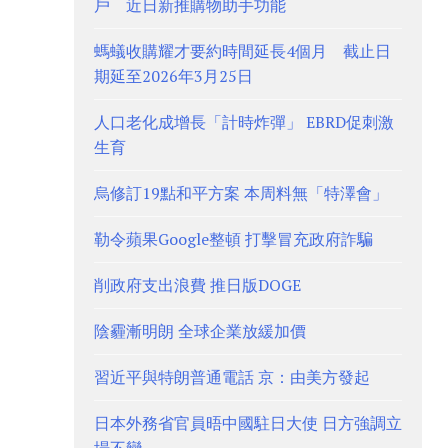
戶 近日新推購物助手功能
螞蟻收購耀才要約時間延長4個月 截止日
期延至2026年3月25日
人口老化成增長「計時炸彈」 EBRD促刺激
生育
烏修訂19點和平方案 本周料無「特澤會」
勒令蘋果Google整頓 打擊冒充政府詐騙
削政府支出浪費 推日版DOGE
陰霾漸明朗 全球企業放緩加價
習近平與特朗普通電話 京：由美方發起
日本外務省官員晤中國駐日大使 日方強調立