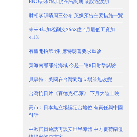
BNO要求增加仍在諮詢期 或設過渡期
財相李韻晴周三公布 英媒預告主要措施一覽
未來4年加稅削支2668億 4月最低工資加
4.1%
有望開拍第4集 應特朗普要求重啟
黃海南部部分海域 今起一連8日射擊試驗
貝森特：美國在台灣問題立場並無改變
台灣抗日片《賽德克·巴萊》 下月大陸上映
高市︰日本無立場認定台地位 有責任與中國
對話
中歐官員通話再談安世半導體 中方促荷蘭儘
快提出解決方案