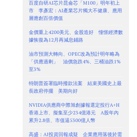
百度自研AI芯片昆侖芯「M100」明年初上
市 李彥宏：AI產業芯片獨大不健康、應用
層應創百倍價值
金價重上4200美元、金股造好 憧憬經濟數
據恢復為12月再減息鋪路
油市預測大轉向、OPEC改為預計明年略為
「供應過剩」 油價急跌4%、三桶油跌1%
至3%
特朗普簽署臨時撥款法案 結束美國史上最
長政府停擺 美期向好
NVIDIA供應商中際旭創據報選定投行A+H
香港上市、擬集至少234億港元 A股年內
累升2.8倍、市值逼5300億人幣
高盛：AI投資回報成疑 企業應用落後於需