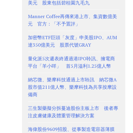
美元 股東包括碧桂園九毛九
Manner Coffee再傳來港上市、集資數億美
元 官方：「不予置評」
加密幣ETF巨頭「灰度」申美股IPO、AUM
達350億美元 股票代號GRAY
量化派5次遞表終通過港IPO聆訊、擁電商
平台「羊小咩」 首5月溢利1.25億人幣
納芯微、樂摩科技通過上市聆訊 納芯微A
股市值211億人幣、樂摩科技為共享按摩設
備商
三生製藥擬分拆蔓迪股份主板上市 後者專
注皮膚健康及體重管理解決方案
海偉股份9609招股、從事製造電容器薄膜