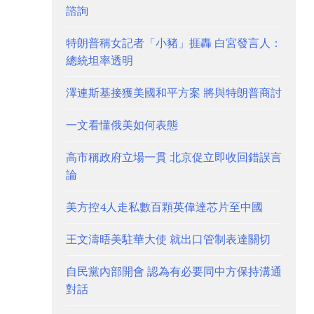
諮詢
特朗普稱女記者「小豬」捱轟 白宮發言人：
總統坦率透明
澤連斯基接獲美國和平方案 將與特朗普商討
一文看懂俄美如何表態
高市稱政府立場一貫 北京促立即收回錯誤言
論
美方控4人走私數百顆英偉達芯片至中國
王文濤晤美駐華大使 就出口管制表達關切
自民黨內部開會 認為有必要同中方保持溝通
對話