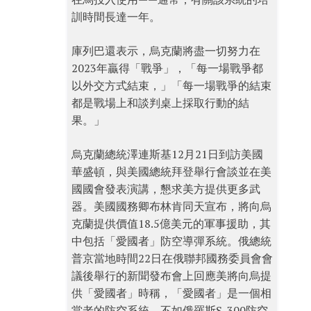
訓時間長達一年。
庫列巴還表示，烏克蘭將盡一切努力在
2023年贏得「戰爭」，「每一場戰爭都
以外交方式結束，」「每一場戰爭的結束
都是戰場上和談判桌上採取行動的結
果。」
烏克蘭總統澤連斯基12月21日到訪美國
華盛頓，與美國總統拜登舉行會談並在美
國國會發表演講，懇求美方提供更多武
器。美國國務卿布林肯同天宣布，將向烏
克蘭提供價值18.5億美元的軍事援助，其
中包括「愛國者」防空導彈系統。俄總統
普京當地時間22日在俄聯邦國務委員會會
議後舉行的新聞發布會上回應美將向烏提
供「愛國者」時稱，「愛國者」是一個相
當老的防空系統、不如俄羅斯S-300防空