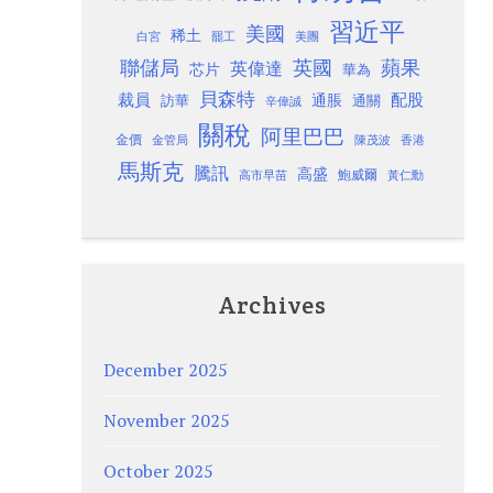
習近平
美國
稀土
白宮
罷工
美團
聯儲局
蘋果
英國
英偉達
芯片
華為
貝森特
裁員
配股
通脹
訪華
通關
辛偉誠
關稅
阿里巴巴
金價
金管局
香港
陳茂波
馬斯克
騰訊
高盛
高市早苗
鮑威爾
黃仁勳
Archives
December 2025
November 2025
October 2025