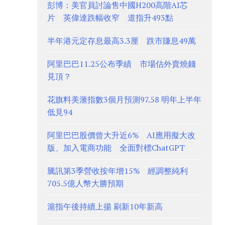
彭博：美官員討論售中國H200高階AI芯
片 英偉達跌幅收窄 道指升493點
半年港元定存息最高3.3厘 跌市賺息49萬
阿里巴巴11.25公布季績 市場估外賣燒錢
見頂？
花旗料美滙指數3個月預測97.58 明年上半年
低見94
阿里巴巴股價曾大升近6% AI應用擬大改
版、加入電商功能 全面對標ChatGPT
騰訊第3季營收按年增15% 經調整純利
705.5億人幣大勝預期
滬指午後持續上揚 刷新10年新高