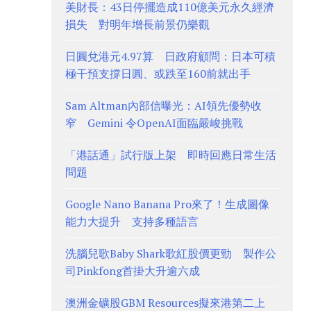
美財長：43日停擺造成110億美元永久經濟
損失 對明年增長前景仍樂觀
日圓兌港元4.97算 日政府顧問：日本可積
極干預支撐日圓、或跌至160前就出手
Sam Altman內部信曝光：AI領先優勢收
窄 Gemini 令OpenAI面臨嚴峻挑戰
「港話通」試行版上架 即時回應日常生活
問題
Google Nano Banana Pro來了！生成圖像
能力大提升 支持多種語言
洗腦兒歌Baby Shark歌紅股價更勁 製作公
司Pinkfong首掛大升逾六成
澳洲金礦股GBM Resources擬來港第二上