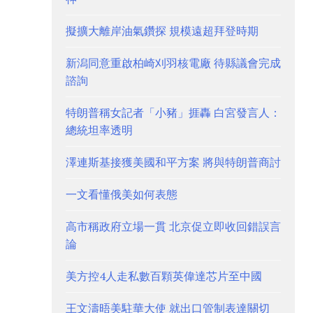
擬擴大離岸油氣鑽探 規模遠超拜登時期
新潟同意重啟柏崎刈羽核電廠 待縣議會完成
諮詢
特朗普稱女記者「小豬」捱轟 白宮發言人：
總統坦率透明
澤連斯基接獲美國和平方案 將與特朗普商討
一文看懂俄美如何表態
高市稱政府立場一貫 北京促立即收回錯誤言
論
美方控4人走私數百顆英偉達芯片至中國
王文濤晤美駐華大使 就出口管制表達關切