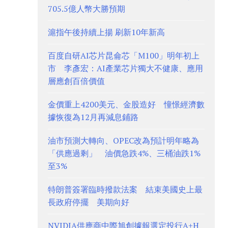
705.5億人幣大勝預期
滬指午後持續上揚 刷新10年新高
百度自研AI芯片昆侖芯「M100」明年初上
市 李彥宏：AI產業芯片獨大不健康、應用
層應創百倍價值
金價重上4200美元、金股造好 憧憬經濟數
據恢復為12月再減息鋪路
油市預測大轉向、OPEC改為預計明年略為
「供應過剩」 油價急跌4%、三桶油跌1%
至3%
特朗普簽署臨時撥款法案 結束美國史上最
長政府停擺 美期向好
NVIDIA供應商中際旭創據報選定投行A+H