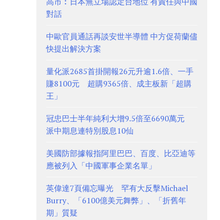
高市︰日本無立場認定台地位 有責任與中國
對話
中歐官員通話再談安世半導體 中方促荷蘭儘
快提出解決方案
量化派2685首掛開報26元升逾1.6倍、一手
賺8100元 超購9365倍、成主板新「超購
王」
冠忠巴士半年純利大增9.5倍至6690萬元
派中期息連特別股息10仙
美國防部據報指阿里巴巴、百度、比亞迪等
應被列入「中國軍事企業名單」
英偉達7頁備忘曝光 罕有大反擊Michael
Burry、「6100億美元舞弊」、「折舊年
期」質疑