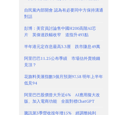
自民黨內部開會 認為有必要同中方保持溝通
對話
彭博：美官員討論售中國H200高階AI芯
片 英偉達跌幅收窄 道指升493點
半年港元定存息最高3.3厘 跌市賺息49萬
阿里巴巴11.25公布季績 市場估外賣燒錢
見頂？
花旗料美滙指數3個月預測97.58 明年上半年
低見94
阿里巴巴股價曾大升近6% AI應用擬大改
版、加入電商功能 全面對標ChatGPT
騰訊第3季營收按年增15% 經調整純利