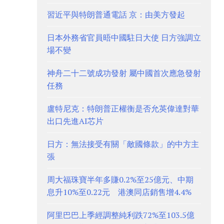
習近平與特朗普通電話 京：由美方發起
日本外務省官員晤中國駐日大使 日方強調立
場不變
神舟二十二號成功發射 屬中國首次應急發射
任務
盧特尼克：特朗普正權衡是否允英偉達對華
出口先進AI芯片
日方：無法接受有關「敵國條款」的中方主
張
周大福珠寶半年多賺0.2%至25億元、中期
息升10%至0.22元 港澳同店銷售增4.4%
阿里巴巴上季經調整純利跌72%至103.5億