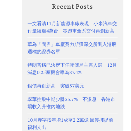
Recent Posts
一文看清11月新能源車廠表現 小米汽車交
付量續逾4萬台 零跑車全系交付再創新高
華為「問界」車廠賽力斯獲深交所調入港股
通標的證券名單
特朗普稱已決定下任聯儲局主席人選 12月
減息0.25厘機會率為87.4%
銀價再創新高 突破57美元
翠華控股中期少賺23.7% 不派息 香港市
場收入升惟內地跌
10月赤字按年增1成至2.2萬億 因停擺提前
福利支出