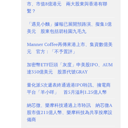
市、市值8億港元 兩大股東與香港有聯
繫？
「遇見小麵」據報已展開預路演、擬集1億
美元 股東包括碧桂園九毛九
Manner Coffee再傳來港上市、集資數億美
元 官方：「不予置評」
加密幣ETF巨頭「灰度」申美股IPO、AUM
達350億美元 股票代號GRAY
量化派5次遞表終通過港IPO聆訊、擁電商
平台「羊小咩」 首5月溢利1.25億人幣
納芯微、樂摩科技通過上市聆訊 納芯微A
股市值211億人幣、樂摩科技為共享按摩設
備商