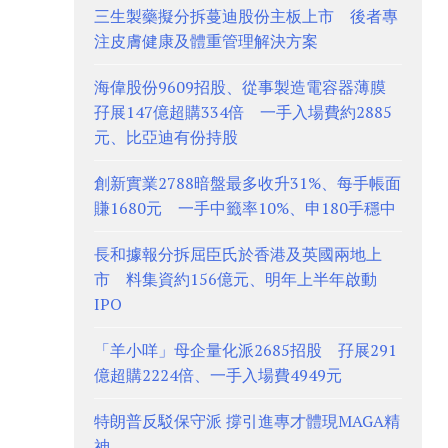
三生製藥擬分拆蔓迪股份主板上市 後者專
注皮膚健康及體重管理解決方案
海偉股份9609招股、從事製造電容器薄膜
孖展147億超購334倍 一手入場費約2885
元、比亞迪有份持股
創新實業2788暗盤最多收升31%、每手帳面
賺1680元 一手中籤率10%、申180手穩中
長和據報分拆屈臣氏於香港及英國兩地上
市 料集資約156億元、明年上半年啟動
IPO
「羊小咩」母企量化派2685招股 孖展291
億超購2224倍、一手入場費4949元
特朗普反駁保守派 撐引進專才體現MAGA精
神