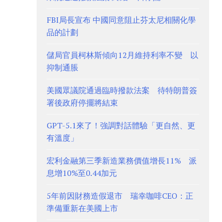
FBI局長宣布 中國同意阻止芬太尼相關化學
品的計劃
儲局官員柯林斯傾向12月維持利率不變 以
抑制通脹
美國眾議院通過臨時撥款法案 待特朗普簽
署後政府停擺將結束
GPT-5.1來了！強調對話體驗「更自然、更
有溫度」
宏利金融第三季新造業務價值增長11% 派
息增10%至0.44加元
5年前因財務造假退市 瑞幸咖啡CEO：正
準備重新在美國上市