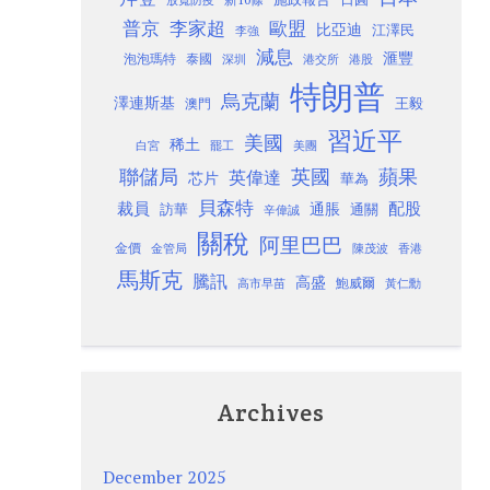
放寬防疫
歐盟
普京
李家超
比亞迪
江澤民
李強
減息
滙豐
泡泡瑪特
泰國
深圳
港股
港交所
特朗普
烏克蘭
澤連斯基
澳門
王毅
習近平
美國
稀土
白宮
罷工
美團
聯儲局
蘋果
英國
英偉達
芯片
華為
貝森特
裁員
配股
通脹
訪華
通關
辛偉誠
關稅
阿里巴巴
金價
金管局
香港
陳茂波
馬斯克
騰訊
高盛
高市早苗
鮑威爾
黃仁勳
Archives
December 2025