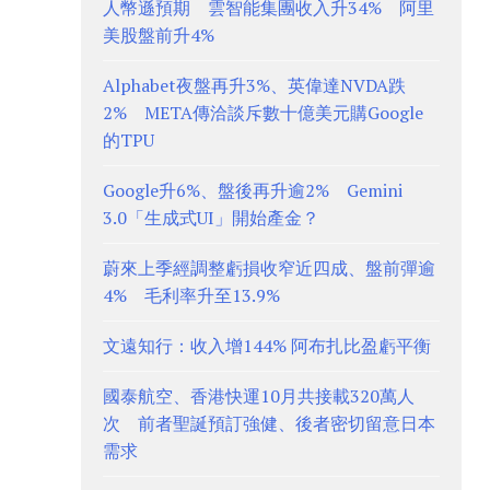
人幣遜預期 雲智能集團收入升34% 阿里
美股盤前升4%
Alphabet夜盤再升3%、英偉達NVDA跌
2% META傳洽談斥數十億美元購Google
的TPU
Google升6%、盤後再升逾2% Gemini
3.0「生成式UI」開始產金？
蔚來上季經調整虧損收窄近四成、盤前彈逾
4% 毛利率升至13.9%
文遠知行：收入增144% 阿布扎比盈虧平衡
國泰航空、香港快運10月共接載320萬人
次 前者聖誕預訂強健、後者密切留意日本
需求