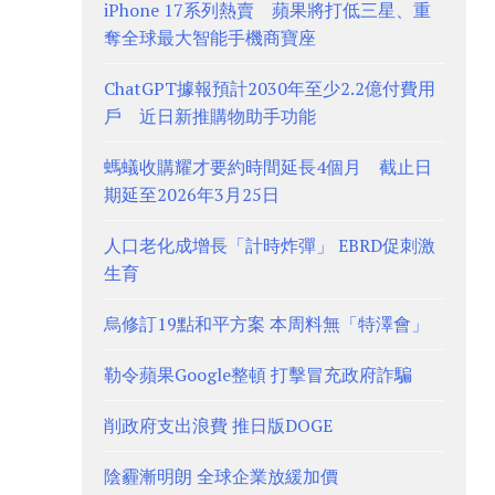
iPhone 17系列熱賣 蘋果將打低三星、重
奪全球最大智能手機商寶座
ChatGPT據報預計2030年至少2.2億付費用
戶 近日新推購物助手功能
螞蟻收購耀才要約時間延長4個月 截止日
期延至2026年3月25日
人口老化成增長「計時炸彈」 EBRD促刺激
生育
烏修訂19點和平方案 本周料無「特澤會」
勒令蘋果Google整頓 打擊冒充政府詐騙
削政府支出浪費 推日版DOGE
陰霾漸明朗 全球企業放緩加價