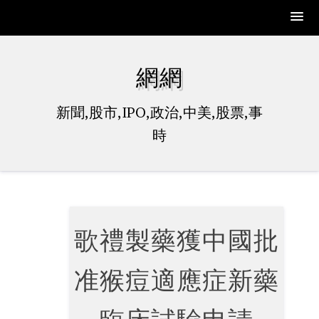
Skip
to
網網
content
新聞,股市,IPO,政治,中美,股票,事
時
歌禮製藥獲中國批
准猴痘適應症新藥