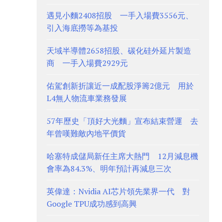
遇見小麵2408招股 一手入場費3556元、
引入海底撈等為基投
天域半導體2658招股、碳化硅外延片製造
商 一手入場費2929元
佑駕創新折讓近一成配股淨籌2億元 用於
L4無人物流車業務發展
57年歷史「頂好大光麵」宣布結束營運 去
年曾嘆難敵內地平價貨
哈塞特成儲局新任主席大熱門 12月減息機
會率為84.3%、明年預計再減息三次
英偉達：Nvidia AI芯片領先業界一代 對
Google TPU成功感到高興