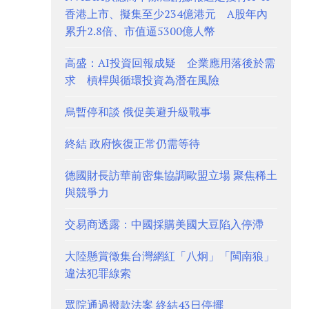
香港上市、擬集至少234億港元 A股年內
累升2.8倍、市值逼5300億人幣
高盛：AI投資回報成疑 企業應用落後於需
求 槓桿與循環投資為潛在風險
烏暫停和談 俄促美避升級戰事
終結 政府恢復正常仍需等待
德國財長訪華前密集協調歐盟立場 聚焦稀土
與競爭力
交易商透露：中國採購美國大豆陷入停滯
大陸懸賞徵集台灣網紅「八炯」「閩南狼」
違法犯罪線索
眾院通過撥款法案 終結43日停擺