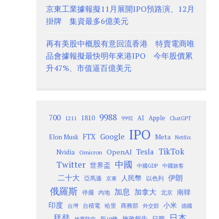
京東工業據報擬11月展開IPO預路演、12月
掛牌 集資最多6億美元
再有美股中概股有意回流香港 特賣電商唯
品會據報擬最快明年來港IPO 今年股價累
升47%、市值逼百億美元
9988
700
1810
AI
Apple
1211
9992
ChatGPT
IPO
Google
FTX
Meta
Elon Musk
Netflix
TikTok
Tesla
OpenAI
Nvidia
Omicron
Twitter
中國
世界盃
中國GDP
中國旅客
二十大
伊朗
人民幣
以色列
亞馬遜
京東
俄羅斯
加息
加拿大
南韓
內地
停擺
北京
印度
小米
台灣
台積電
哈里
商務部
外交部
德國
日本
拜登
施政報告
日圓
新10條