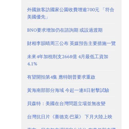
外國旅客訪國家公園收費增逾700元 「符合
美國優先」
BNO要求增加仍在諮詢期 或設過渡期
財相李韻晴周三公布 英媒預告主要措施一覽
未來4年加稅削支2668億 4月最低工資加
4.1%
有望開拍第4集 應特朗普要求重啟
黃海南部部分海域 今起一連8日射擊試驗
貝森特：美國在台灣問題立場並無改變
台灣抗日片《賽德克·巴萊》 下月大陸上映