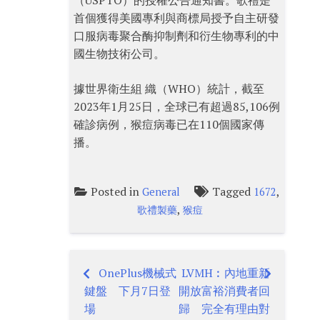
（USPTO）的授權公告通知書。歌禮是
首個獲得美國專利與商標局授予自主研發
口服病毒聚合酶抑制劑和衍生物專利的中
國生物技術公司。
據世界衛生組 織（WHO）統計，截至
2023年1月25日，全球已有超過85,106例
確診病例，猴痘病毒已在110個國家傳
播。
Posted in
Tagged
,
General
1672
,
歌禮製藥
猴痘
OnePlus機械式
LVMH︰內地重新
Post
鍵盤 下月7日登
開放富裕消費者回
navigation
場
歸 完全有理由對