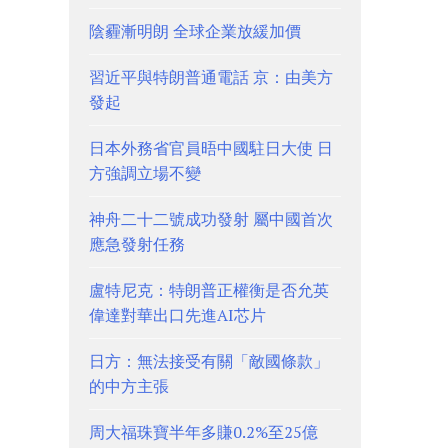
陰霾漸明朗 全球企業放緩加價
習近平與特朗普通電話 京：由美方
發起
日本外務省官員晤中國駐日大使 日
方強調立場不變
神舟二十二號成功發射 屬中國首次
應急發射任務
盧特尼克：特朗普正權衡是否允英
偉達對華出口先進AI芯片
日方：無法接受有關「敵國條款」
的中方主張
周大福珠寶半年多賺0.2%至25億