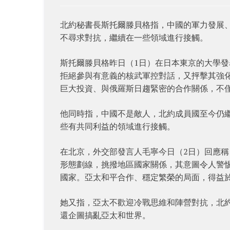
北約秘書長斯托爾滕貝格指，中國的軍力發展
不尋求對抗，繼續在一些領域進行接觸。
斯托爾滕貝格昨日（1日）在日本東京的大學
拒絕參與有意義的核武軍控對話，又抨擊其強
巨大投資、與俄羅斯日趨緊密的合作關係，不
他同時指，中國不是敵人，北約成員國至今仍
些有共同利益的領域進行接觸。
在北京，外交部發言人毛寧今日（2日）回應
形態劃線，挑撥地區國家關係，其意圖令人警
國家。亞太和平合作、穩定繁榮的局面，得益
她又指，亞太不歡迎冷戰思維和陣營對抗，北
還企圖搞亂亞太和世界。