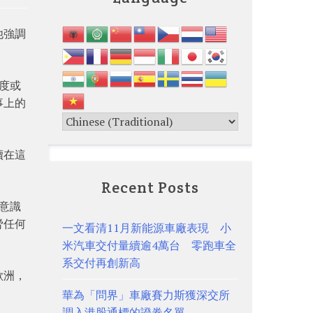
他強調
度或
事上的
續在這
Recent Posts
意識
脅任何
一文看清11月新能源車廠表現 小
米汽車交付量續逾4萬台 零跑車全
系交付再創新高
歐洲，
華為「問界」車廠賽力斯獲深交所
調入港股通標的證券名單