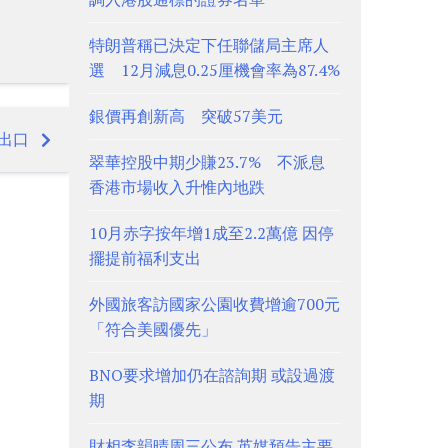
特朗普稱已決定下任聯儲局主席人
選 12月減息0.25厘機會率為87.4%
銀價再創新高 突破57美元
出口
翠華控股中期少賺23.7% 不派息
香港市場收入升惟內地跌
10月赤字按年增1成至2.2萬億 因停
擺提前福利支出
外國旅客訪國家公園收費增逾700元
「符合美國優先」
BNO要求增加仍在諮詢期 或設過渡
期
財相李韻晴周三公布 英媒預告主要