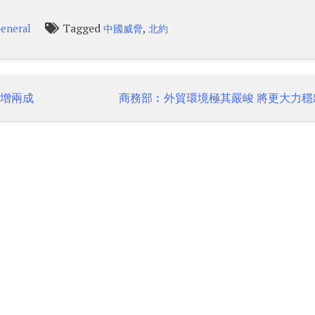
Tagged
,
eneral
中國威脅
北約
入增兩成
商務部︰外貿環境極其嚴峻 將更大力穩