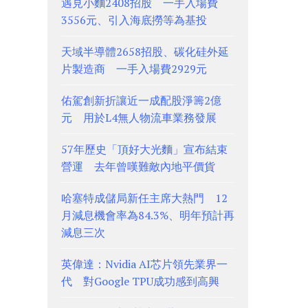
遇見小麵2408招股 一手入場費
3556元、引入海底撈等為基投
天域半導體2658招股、碳化硅外延
片製造商 一手入場費2929元
佑駕創新折讓近一成配股淨籌2億
元 用於L4無人物流車業務發展
57年歷史「頂好大光麵」宣布結束
營運 去年曾嘆難敵內地平價貨
哈塞特成儲局新任主席大熱門 12
月減息機會率為84.3%、明年預計再
減息三次
英偉達：Nvidia AI芯片領先業界一
代 對Google TPU成功感到高興