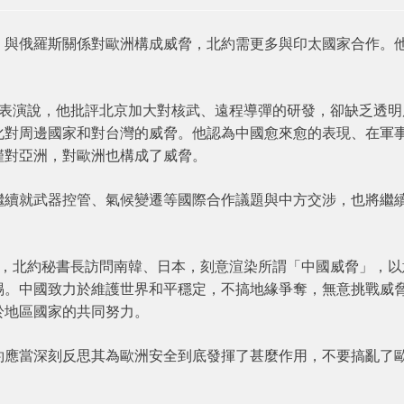
、與俄羅斯關係對歐洲構成威脅，北約需更多與印太國家合作。
發表演說，他批評北京加大對核武、遠程導彈的研發，卻缺乏透明
化對周邊國家和對台灣的威脅。他認為中國愈來愈的表現、在軍
僅對亞洲，對歐洲也構成了威脅。
繼續就武器控管、氣候變遷等國際合作議題與中方交涉，也將繼
稱，北約秘書長訪問南韓、日本，刻意渲染所謂「中國威脅」，以
惕。中國致力於維護世界和平穩定，不搞地緣爭奪，無意挑戰威
於地區國家的共同努力。
約應當深刻反思其為歐洲安全到底發揮了甚麼作用，不要搞亂了