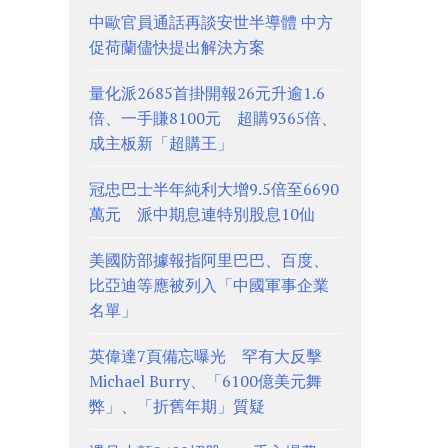
中歐官員通話再談安世半導體 中方
促荷蘭儘快提出解決方案
量化派2685首掛開報26元升逾1.6
倍、一手賺8100元 超購9365倍、
成主板新「超購王」
冠忠巴士半年純利大增9.5倍至6690
萬元 派中期息連特別股息10仙
美國防部據報指阿里巴巴、百度、
比亞迪等應被列入「中國軍事企業
名單」
英偉達7頁備忘曝光 罕有大反擊
Michael Burry、「6100億美元舞
弊」、「折舊年期」質疑