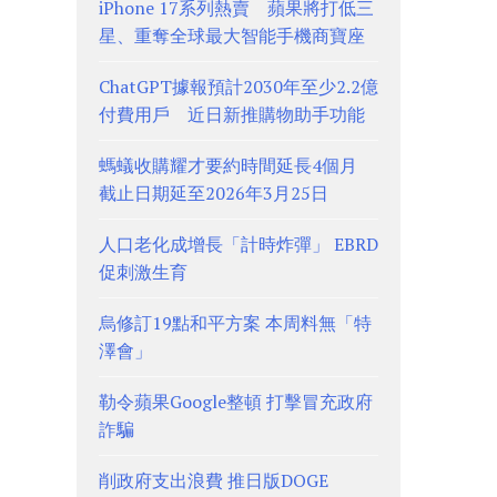
iPhone 17系列熱賣 蘋果將打低三
星、重奪全球最大智能手機商寶座
ChatGPT據報預計2030年至少2.2億
付費用戶 近日新推購物助手功能
螞蟻收購耀才要約時間延長4個月
截止日期延至2026年3月25日
人口老化成增長「計時炸彈」 EBRD
促刺激生育
烏修訂19點和平方案 本周料無「特
澤會」
勒令蘋果Google整頓 打擊冒充政府
詐騙
削政府支出浪費 推日版DOGE