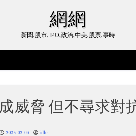
網網
新聞,股市,IPO,政治,中美,股票,事時
成威脅 但不尋求對
2023-02-03
idle