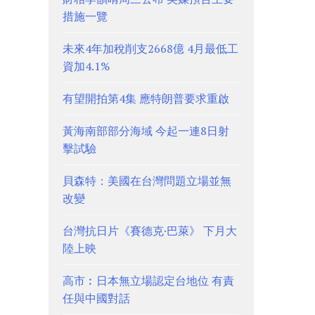
措施一覽
未來4年加稅削支2668億 4月最低工
資加4.1%
有望開拍第4集 應特朗普要求重啟
黃海南部部分海域 今起一連8日射
擊試驗
貝森特：美國在台灣問題立場並無
改變
台灣抗日片《賽德克·巴萊》 下月大
陸上映
高市︰日本無立場認定台地位 有責
任與中國對話