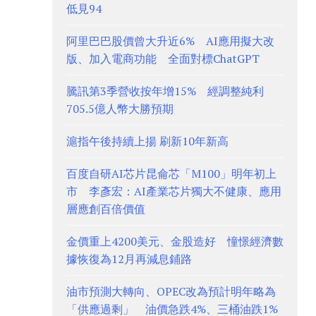
低見94
阿里巴巴股價曾大升近6% AI應用擬大改
版、加入電商功能 全面對標ChatGPT
騰訊第3季營收按年增15% 經調整純利
705.5億人幣大勝預期
滬指午後持續上揚 刷新10年新高
百度自研AI芯片昆侖芯「M100」明年初上
市 李彥宏：AI產業芯片獨大不健康、應用
層應創百倍價值
金價重上4200美元、金股造好 憧憬經濟數
據恢復為12月再減息鋪路
油市預測大轉向、OPEC改為預計明年略為
「供應過剩」 油價急跌4%、三桶油跌1%