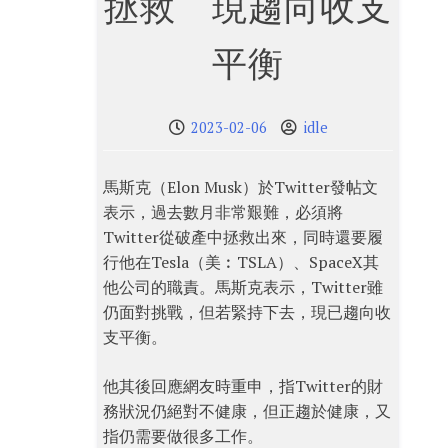
拯救 現趨向收支
平衡
2023-02-06
idle
馬斯克（Elon Musk）於Twitter發帖文
表示，過去數月非常艱難，必須將
Twitter從破產中拯救出來，同時還要履
行他在Tesla（美︰TSLA）、SpaceX其
他公司的職責。馬斯克表示，Twitter雖
仍面對挑戰，但若緊持下去，現已趨向收
支平衡。
他其後回應網友時重申，指Twitter的財
務狀況仍絕對不健康，但正趨於健康，又
指仍需要做很多工作。