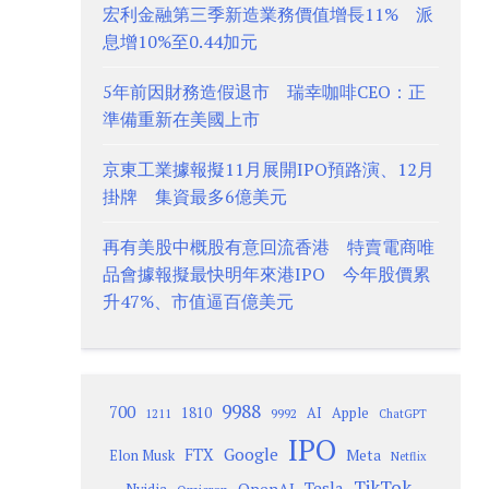
宏利金融第三季新造業務價值增長11% 派
息增10%至0.44加元
5年前因財務造假退市 瑞幸咖啡CEO：正
準備重新在美國上市
京東工業據報擬11月展開IPO預路演、12月
掛牌 集資最多6億美元
再有美股中概股有意回流香港 特賣電商唯
品會據報擬最快明年來港IPO 今年股價累
升47%、市值逼百億美元
9988
700
1810
AI
Apple
1211
9992
ChatGPT
IPO
Google
FTX
Meta
Elon Musk
Netflix
TikTok
Tesla
OpenAI