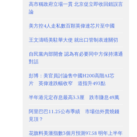
高市稱政府立場一貫 北京促立即收回錯誤言
論
美方控4人走私數百顆英偉達芯片至中國
王文濤晤美駐華大使 就出口管制表達關切
自民黨內部開會 認為有必要同中方保持溝通
對話
彭博：美官員討論售中國H200高階AI芯
片 英偉達跌幅收窄 道指升493點
半年港元定存息最高3.3厘 跌市賺息49萬
阿里巴巴11.25公布季績 市場估外賣燒錢
見頂？
花旗料美滙指數3個月預測97.58 明年上半年