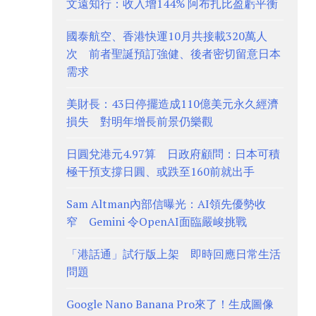
文遠知行：收入增144% 阿布扎比盈虧平衡
國泰航空、香港快運10月共接載320萬人
次 前者聖誕預訂強健、後者密切留意日本
需求
美財長：43日停擺造成110億美元永久經濟
損失 對明年增長前景仍樂觀
日圓兌港元4.97算 日政府顧問：日本可積
極干預支撐日圓、或跌至160前就出手
Sam Altman內部信曝光：AI領先優勢收
窄 Gemini 令OpenAI面臨嚴峻挑戰
「港話通」試行版上架 即時回應日常生活
問題
Google Nano Banana Pro來了！生成圖像