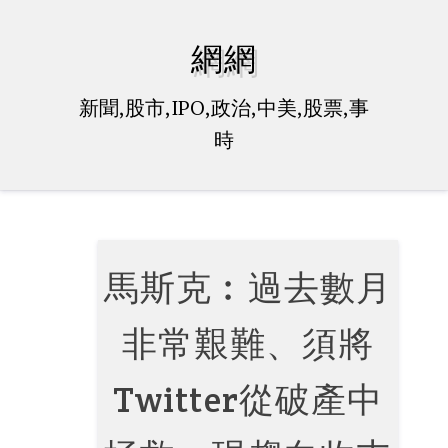
Skip
to
網網
content
新聞,股市,IPO,政治,中美,股票,事
時
馬斯克︰過去數月
非常艱難、須將
Twitter從破產中