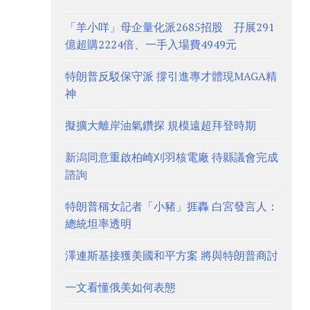
「羊小咩」母企量化派2685招股 孖展291
億超購2224倍、一手入場費4949元
特朗普反駁保守派 撐引進專才體現MAGA精
神
擬擴大離岸油氣鑽探 規模遠超拜登時期
新潟同意重啟柏崎刈羽核電廠 待縣議會完成
諮詢
特朗普稱女記者「小豬」捱轟 白宮發言人：
總統坦率透明
澤連斯基接獲美國和平方案 將與特朗普商討
一文看懂俄美如何表態