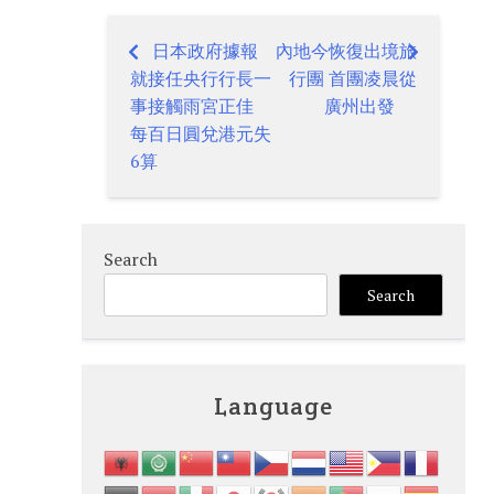
日本政府據報
內地今恢復出境旅
Post
就接任央行行長一
行團 首團凌晨從
navigation
事接觸雨宮正佳
廣州出發
每百日圓兌港元失
6算
Search
Search
Language