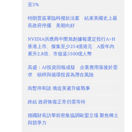
至3%
特朗普簽署臨時撥款法案 結束美國史上最
長政府停擺 美期向好
NVIDIA供應商中際旭創據報選定投行A+H
香港上市、擬集至少234億港元 A股年內
累升2.8倍、市值逼5300億人幣
高盛：AI投資回報成疑 企業應用落後於需
求 槓桿與循環投資為潛在風險
烏暫停和談 俄促美避升級戰事
終結 政府恢復正常仍需等待
德國財長訪華前密集協調歐盟立場 聚焦稀土
與競爭力