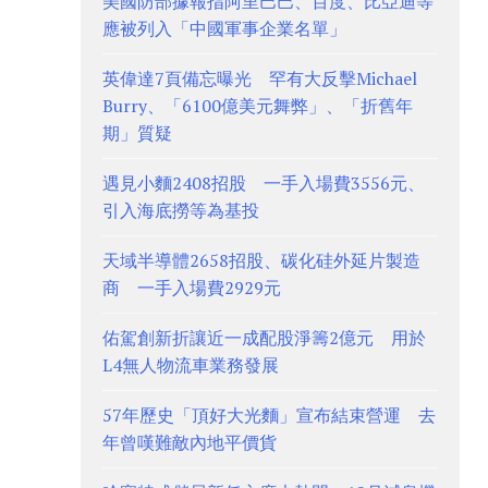
美國防部據報指阿里巴巴、百度、比亞迪等
應被列入「中國軍事企業名單」
英偉達7頁備忘曝光 罕有大反擊Michael
Burry、「6100億美元舞弊」、「折舊年
期」質疑
遇見小麵2408招股 一手入場費3556元、
引入海底撈等為基投
天域半導體2658招股、碳化硅外延片製造
商 一手入場費2929元
佑駕創新折讓近一成配股淨籌2億元 用於
L4無人物流車業務發展
57年歷史「頂好大光麵」宣布結束營運 去
年曾嘆難敵內地平價貨