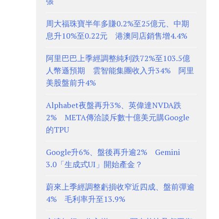
張
周大福珠寶半年多賺0.2%至25億元、中期
息升10%至0.22元 港澳同店銷售增4.4%
阿里巴巴上季經調整純利跌72%至103.5億
人幣遜預期 雲智能集團收入升34% 阿里
美股盤前升4%
Alphabet夜盤再升3%、英偉達NVDA跌
2% META傳洽談斥數十億美元購Google
的TPU
Google升6%、盤後再升逾2% Gemini
3.0「生成式UI」開始產金？
蔚來上季經調整虧損收窄近四成、盤前彈逾
4% 毛利率升至13.9%