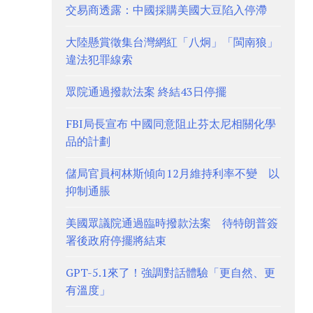
交易商透露：中國採購美國大豆陷入停滯
大陸懸賞徵集台灣網紅「八炯」「閩南狼」
違法犯罪線索
眾院通過撥款法案 終結43日停擺
FBI局長宣布 中國同意阻止芬太尼相關化學
品的計劃
儲局官員柯林斯傾向12月維持利率不變 以
抑制通脹
美國眾議院通過臨時撥款法案 待特朗普簽
署後政府停擺將結束
GPT-5.1來了！強調對話體驗「更自然、更
有溫度」