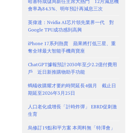
哈塞特成儲局新任主席大熱門 12月減息機
會率為84.3%、明年預計再減息三次
英偉達：Nvidia AI芯片領先業界一代 對
Google TPU成功感到高興
iPhone 17系列熱賣 蘋果將打低三星、重
奪全球最大智能手機商寶座
ChatGPT據報預計2030年至少2.2億付費用
戶 近日新推購物助手功能
螞蟻收購耀才要約時間延長4個月 截止日
期延至2026年3月25日
人口老化成增長「計時炸彈」 EBRD促刺激
生育
烏修訂19點和平方案 本周料無「特澤會」