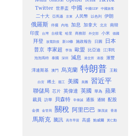
Nvidia
Omicron
Twitter
中國
世界盃
中國GDP
中國旅客
二十大
伊朗
人民幣
以色列
亞馬遜
京東
俄羅斯
加息
加拿大
南韓
內地
停擺
北京
印度
小米
台灣
台積電
哈里
商務部
外交部
德國
日本
拜登
施政報告
日圓
新10條
放寬防疫
歐盟
普京
李家超
比亞迪
江澤民
李強
減息
滙豐
泡泡瑪特
泰國
深圳
港股
港交所
特朗普
烏克蘭
澤連斯基
澳門
王毅
習近平
美國
稀土
白宮
罷工
美團
聯儲局
蘋果
英國
英偉達
芯片
華為
貝森特
裁員
配股
通脹
訪華
通關
辛偉誠
關稅
阿里巴巴
金價
金管局
香港
陳茂波
馬斯克
騰訊
高盛
高市早苗
鮑威爾
黃仁勳