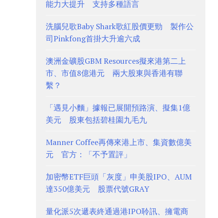
能力大提升 支持多種語言
洗腦兒歌Baby Shark歌紅股價更勁 製作公
司Pinkfong首掛大升逾六成
澳洲金礦股GBM Resources擬來港第二上
市、市值8億港元 兩大股東與香港有聯
繫？
「遇見小麵」據報已展開預路演、擬集1億
美元 股東包括碧桂園九毛九
Manner Coffee再傳來港上市、集資數億美
元 官方：「不予置評」
加密幣ETF巨頭「灰度」申美股IPO、AUM
達350億美元 股票代號GRAY
量化派5次遞表終通過港IPO聆訊、擁電商