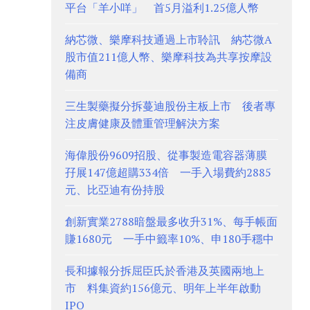
平台「羊小咩」 首5月溢利1.25億人幣
納芯微、樂摩科技通過上市聆訊 納芯微A
股市值211億人幣、樂摩科技為共享按摩設
備商
三生製藥擬分拆蔓迪股份主板上市 後者專
注皮膚健康及體重管理解決方案
海偉股份9609招股、從事製造電容器薄膜
孖展147億超購334倍 一手入場費約2885
元、比亞迪有份持股
創新實業2788暗盤最多收升31%、每手帳面
賺1680元 一手中籤率10%、申180手穩中
長和據報分拆屈臣氏於香港及英國兩地上
市 料集資約156億元、明年上半年啟動
IPO