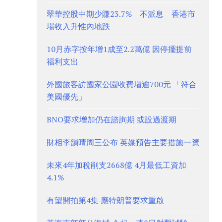
翠華控股中期少賺23.7% 不派息 香港市
場收入升惟內地跌
10月赤字按年增1成至2.2萬億 因停擺提前
福利支出
外國旅客訪國家公園收費增逾700元 「符合
美國優先」
BNO要求增加仍在諮詢期 或設過渡期
財相李韻晴周三公布 英媒預告主要措施一覽
未來4年加稅削支2668億 4月最低工資加
4.1%
有望開拍第4集 應特朗普要求重啟