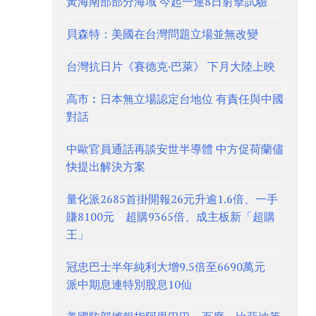
黃海南部部分海域 今起一連8日射擊試驗
貝森特：美國在台灣問題立場並無改變
台灣抗日片《賽德克·巴萊》 下月大陸上映
高市︰日本無立場認定台地位 有責任與中國
對話
中歐官員通話再談安世半導體 中方促荷蘭儘
快提出解決方案
量化派2685首掛開報26元升逾1.6倍、一手
賺8100元 超購9365倍、成主板新「超購
王」
冠忠巴士半年純利大增9.5倍至6690萬元
派中期息連特別股息10仙