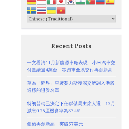
Recent Posts
一文看清11月新能源車廠表現 小米汽車交
付量續逾4萬台 零跑車全系交付再創新高
華為「問界」車廠賽力斯獲深交所調入港股
通標的證券名單
特朗普稱已決定下任聯儲局主席人選 12月
減息0.25厘機會率為87.4%
銀價再創新高 突破57美元