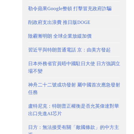
勒令蘋果Google整頓 打擊冒充政府詐騙
削政府支出浪費 推日版DOGE
陰霾漸明朗 全球企業放緩加價
習近平與特朗普通電話 京：由美方發起
日本外務省官員晤中國駐日大使 日方強調立
場不變
神舟二十二號成功發射 屬中國首次應急發射
任務
盧特尼克：特朗普正權衡是否允英偉達對華
出口先進AI芯片
日方：無法接受有關「敵國條款」的中方主