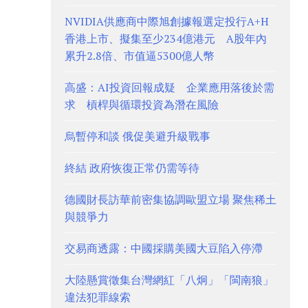
NVIDIA供應商中際旭創據報選定投行A+H
香港上市、擬集至少234億港元 A股年內
累升2.8倍、市值逼5300億人幣
高盛：AI投資回報成疑 企業應用落後於需
求 槓桿與循環投資為潛在風險
烏暫停和談 俄促美避升級戰事
終結 政府恢復正常仍需等待
德國財長訪華前密集協調歐盟立場 聚焦稀土
與競爭力
交易商透露：中國採購美國大豆陷入停滯
大陸懸賞徵集台灣網紅「八炯」「閩南狼」
違法犯罪線索