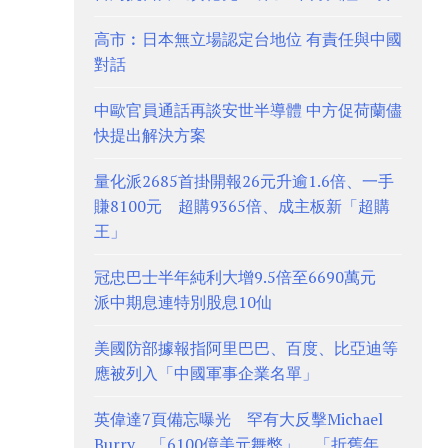
高市︰日本無立場認定台地位 有責任與中國
對話
中歐官員通話再談安世半導體 中方促荷蘭儘
快提出解決方案
量化派2685首掛開報26元升逾1.6倍、一手
賺8100元 超購9365倍、成主板新「超購
王」
冠忠巴士半年純利大增9.5倍至6690萬元
派中期息連特別股息10仙
美國防部據報指阿里巴巴、百度、比亞迪等
應被列入「中國軍事企業名單」
英偉達7頁備忘曝光 罕有大反擊Michael
Burry、「6100億美元舞弊」、「折舊年