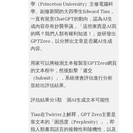
學（Princeton University）主修電腦科
學、副修新聞的大四學生Edward Tian，
一直有留意ChatGPT的動向，認為AI生
成內容存有抄襲爭議，「這些東西是AI寫
的嗎？我們人類有權利知道！」故研發出
GPTZero，以分辨出文章是否屬AI生成
內容。
用家可以將檢測文本複製至GPTZero網頁
的文本框中，然後點擊「遞交
（Submit）」，系統便會評估進行分析
並給出評估結果。
評估結果分5類 測AI生成文本可能性
Tian在Twitter上解釋，GPT Zero主要是
靠文本的「困惑度（Perplexity）」，即
指人類書寫語言的複雜性和隨機性，以及