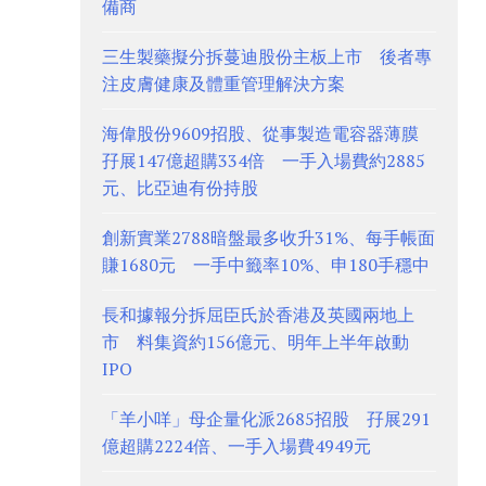
備商
三生製藥擬分拆蔓迪股份主板上市 後者專
注皮膚健康及體重管理解決方案
海偉股份9609招股、從事製造電容器薄膜
孖展147億超購334倍 一手入場費約2885
元、比亞迪有份持股
創新實業2788暗盤最多收升31%、每手帳面
賺1680元 一手中籤率10%、申180手穩中
長和據報分拆屈臣氏於香港及英國兩地上
市 料集資約156億元、明年上半年啟動
IPO
「羊小咩」母企量化派2685招股 孖展291
億超購2224倍、一手入場費4949元