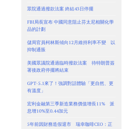
眾院通過撥款法案 終結43日停擺
FBI局長宣布 中國同意阻止芬太尼相關化學
品的計劃
儲局官員柯林斯傾向12月維持利率不變 以
抑制通脹
美國眾議院通過臨時撥款法案 待特朗普簽
署後政府停擺將結束
GPT-5.1來了！強調對話體驗「更自然、更
有溫度」
宏利金融第三季新造業務價值增長11% 派
息增10%至0.44加元
5年前因財務造假退市 瑞幸咖啡CEO：正