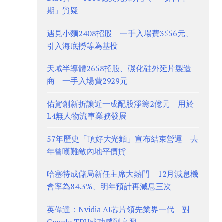
期」質疑
遇見小麵2408招股 一手入場費3556元、
引入海底撈等為基投
天域半導體2658招股、碳化硅外延片製造
商 一手入場費2929元
佑駕創新折讓近一成配股淨籌2億元 用於
L4無人物流車業務發展
57年歷史「頂好大光麵」宣布結束營運 去
年曾嘆難敵內地平價貨
哈塞特成儲局新任主席大熱門 12月減息機
會率為84.3%、明年預計再減息三次
英偉達：Nvidia AI芯片領先業界一代 對
Google TPU成功感到高興