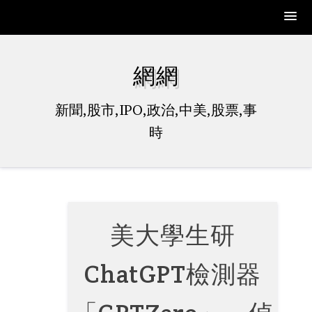
Skip
to
網網
content
新聞,股市,IPO,政治,中美,股票,事
時
美大學生研
ChatGPT檢測器