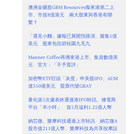
澳洲金礦股GBM Resources擬來港第二上
市、市值8億港元 兩大股東與香港有聯
繫？
「遇見小麵」據報已展開預路演、擬集1億
美元 股東包括碧桂園九毛九
Manner Coffee再傳來港上市、集資數億美
元 官方：「不予置評」
加密幣ETF巨頭「灰度」申美股IPO、AUM
達350億美元 股票代號GRAY
量化派5次遞表終通過港IPO聆訊、擁電商
平台「羊小咩」 首5月溢利1.25億人幣
納芯微、樂摩科技通過上市聆訊 納芯微A
股市值211億人幣、樂摩科技為共享按摩設