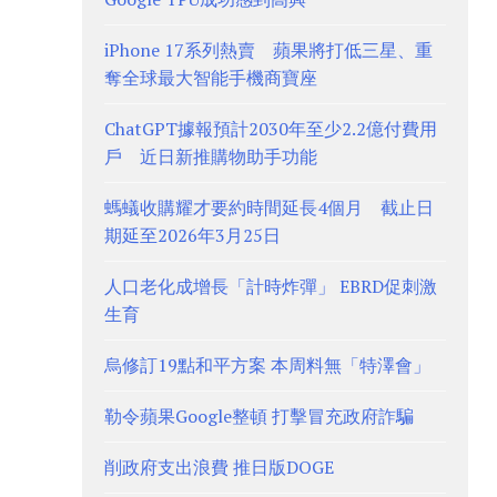
iPhone 17系列熱賣 蘋果將打低三星、重
奪全球最大智能手機商寶座
ChatGPT據報預計2030年至少2.2億付費用
戶 近日新推購物助手功能
螞蟻收購耀才要約時間延長4個月 截止日
期延至2026年3月25日
人口老化成增長「計時炸彈」 EBRD促刺激
生育
烏修訂19點和平方案 本周料無「特澤會」
勒令蘋果Google整頓 打擊冒充政府詐騙
削政府支出浪費 推日版DOGE