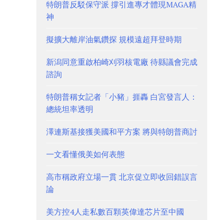
特朗普反駁保守派 撐引進專才體現MAGA精
神
擬擴大離岸油氣鑽探 規模遠超拜登時期
新潟同意重啟柏崎刈羽核電廠 待縣議會完成
諮詢
特朗普稱女記者「小豬」捱轟 白宮發言人：
總統坦率透明
澤連斯基接獲美國和平方案 將與特朗普商討
一文看懂俄美如何表態
高市稱政府立場一貫 北京促立即收回錯誤言
論
美方控4人走私數百顆英偉達芯片至中國