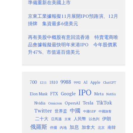
準備重新在美國上市
京東工業據報擬11月展開IPO預路演、12月
掛牌 集資最多6億美元
再有美股中概股有意回流香港 特賣電商唯
品會據報擬最快明年來港IPO 今年股價累
升47%、市值逼百億美元
9988
700
1810
AI
Apple
1211
9992
ChatGPT
IPO
Google
FTX
Meta
Elon Musk
Netflix
TikTok
Tesla
OpenAI
Nvidia
Omicron
Twitter
中國
世界盃
中國GDP
中國旅客
二十大
伊朗
人民幣
以色列
亞馬遜
京東
俄羅斯
加息
加拿大
南韓
內地
停擺
北京