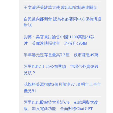
王文濤晤美駐華大使 就出口管制表達關切
自民黨內部開會 認為有必要同中方保持溝通
對話
彭博：美官員討論售中國H200高階AI芯
片 英偉達跌幅收窄 道指升493點
半年港元定存息最高3.3厘 跌市賺息49萬
阿里巴巴11.25公布季績 市場估外賣燒錢
見頂？
花旗料美滙指數3個月預測97.58 明年上半年
低見94
阿里巴巴股價曾大升近6% AI應用擬大改
版、加入電商功能 全面對標ChatGPT