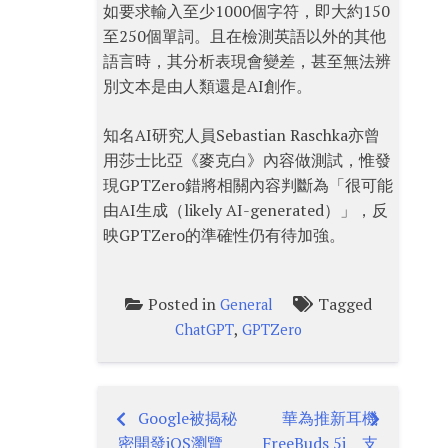
如要求輸入至少1000個字符，即大約150
至250個單詞。且在檢測英語以外的其他
語言時，其分析表現會變差，甚至無法辨
別文本是由人類還是AI創作。
知名AI研究人員Sebastian Raschka亦曾
用莎士比亞《麥克白》內容做測試，惟發
現GPTZero錯將相關內容判斷為「很可能
由AI生成（likely AI-generated）」，反
映GPTZero的準確性仍有待加強。
Posted in
Tagged
General
,
ChatGPT
GPTZero
Google被揭秘
華為推新耳機
Post
密開發iOS瀏覽
FreeBuds 5i 支