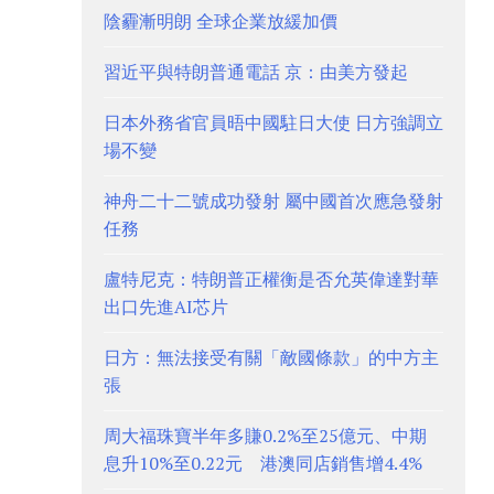
陰霾漸明朗 全球企業放緩加價
習近平與特朗普通電話 京：由美方發起
日本外務省官員晤中國駐日大使 日方強調立
場不變
神舟二十二號成功發射 屬中國首次應急發射
任務
盧特尼克：特朗普正權衡是否允英偉達對華
出口先進AI芯片
日方：無法接受有關「敵國條款」的中方主
張
周大福珠寶半年多賺0.2%至25億元、中期
息升10%至0.22元 港澳同店銷售增4.4%