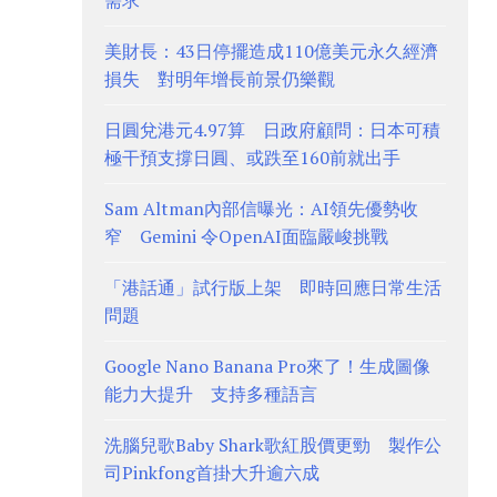
需求
美財長：43日停擺造成110億美元永久經濟
損失 對明年增長前景仍樂觀
日圓兌港元4.97算 日政府顧問：日本可積
極干預支撐日圓、或跌至160前就出手
Sam Altman內部信曝光：AI領先優勢收
窄 Gemini 令OpenAI面臨嚴峻挑戰
「港話通」試行版上架 即時回應日常生活
問題
Google Nano Banana Pro來了！生成圖像
能力大提升 支持多種語言
洗腦兒歌Baby Shark歌紅股價更勁 製作公
司Pinkfong首掛大升逾六成