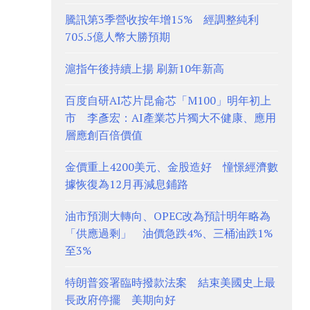
騰訊第3季營收按年增15% 經調整純利
705.5億人幣大勝預期
滬指午後持續上揚 刷新10年新高
百度自研AI芯片昆侖芯「M100」明年初上
市 李彥宏：AI產業芯片獨大不健康、應用
層應創百倍價值
金價重上4200美元、金股造好 憧憬經濟數
據恢復為12月再減息鋪路
油市預測大轉向、OPEC改為預計明年略為
「供應過剩」 油價急跌4%、三桶油跌1%
至3%
特朗普簽署臨時撥款法案 結束美國史上最
長政府停擺 美期向好