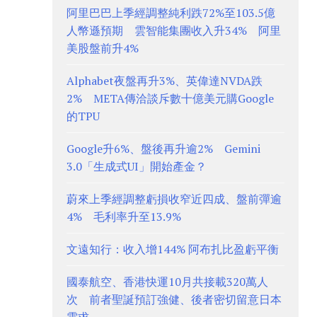
阿里巴巴上季經調整純利跌72%至103.5億
人幣遜預期 雲智能集團收入升34% 阿里
美股盤前升4%
Alphabet夜盤再升3%、英偉達NVDA跌
2% META傳洽談斥數十億美元購Google
的TPU
Google升6%、盤後再升逾2% Gemini
3.0「生成式UI」開始產金？
蔚來上季經調整虧損收窄近四成、盤前彈逾
4% 毛利率升至13.9%
文遠知行：收入增144% 阿布扎比盈虧平衡
國泰航空、香港快運10月共接載320萬人
次 前者聖誕預訂強健、後者密切留意日本