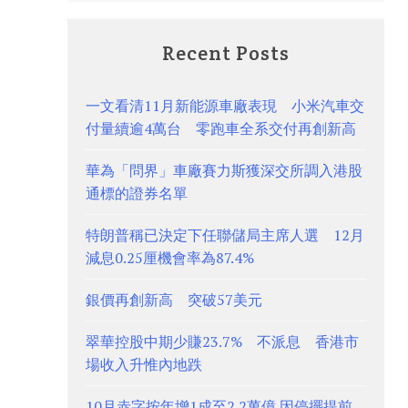
Recent Posts
一文看清11月新能源車廠表現 小米汽車交
付量續逾4萬台 零跑車全系交付再創新高
華為「問界」車廠賽力斯獲深交所調入港股
通標的證券名單
特朗普稱已決定下任聯儲局主席人選 12月
減息0.25厘機會率為87.4%
銀價再創新高 突破57美元
翠華控股中期少賺23.7% 不派息 香港市
場收入升惟內地跌
10月赤字按年增1成至2.2萬億 因停擺提前