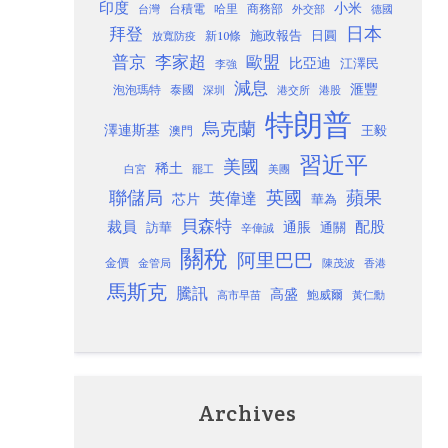
印度
小米
台灣
台積電
哈里
商務部
外交部
德國
日本
拜登
施政報告
日圓
新10條
放寬防疫
歐盟
普京
李家超
比亞迪
江澤民
李強
減息
滙豐
泡泡瑪特
泰國
深圳
港股
港交所
特朗普
烏克蘭
澤連斯基
澳門
王毅
習近平
美國
稀土
白宮
罷工
美團
聯儲局
蘋果
英國
英偉達
芯片
華為
貝森特
裁員
配股
通脹
訪華
通關
辛偉誠
關稅
阿里巴巴
金價
金管局
香港
陳茂波
馬斯克
騰訊
高盛
高市早苗
鮑威爾
黃仁勳
Archives