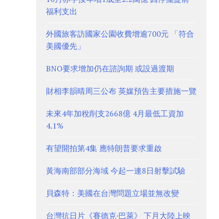
福利支出
外國旅客訪國家公園收費增逾700元 「符合
美國優先」
BNO要求增加仍在諮詢期 或設過渡期
財相李韻晴周三公布 英媒預告主要措施一覽
未來4年加稅削支2668億 4月最低工資加
4.1%
有望開拍第4集 應特朗普要求重啟
黃海南部部分海域 今起一連8日射擊試驗
貝森特：美國在台灣問題立場並無改變
台灣抗日片《賽德克·巴萊》 下月大陸上映