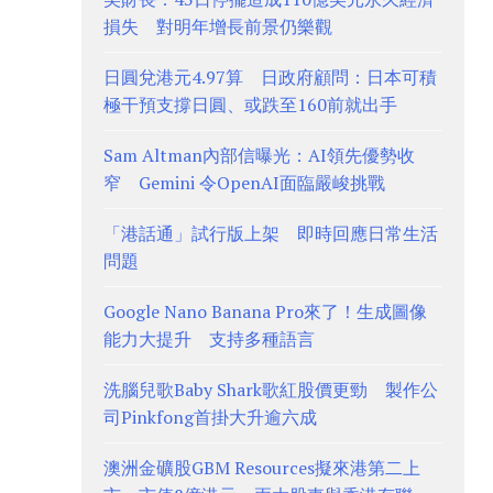
損失 對明年增長前景仍樂觀
日圓兌港元4.97算 日政府顧問：日本可積
極干預支撐日圓、或跌至160前就出手
Sam Altman內部信曝光：AI領先優勢收
窄 Gemini 令OpenAI面臨嚴峻挑戰
「港話通」試行版上架 即時回應日常生活
問題
Google Nano Banana Pro來了！生成圖像
能力大提升 支持多種語言
洗腦兒歌Baby Shark歌紅股價更勁 製作公
司Pinkfong首掛大升逾六成
澳洲金礦股GBM Resources擬來港第二上