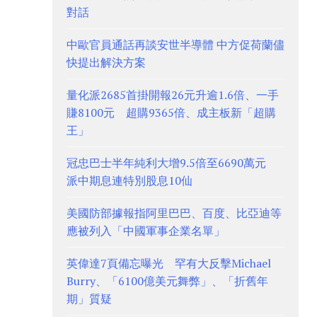
對話
中歐官員通話再談安世半導體 中方促荷蘭儘
快提出解決方案
量化派2685首掛開報26元升逾1.6倍、一手
賺8100元 超購9365倍、成主板新「超購
王」
冠忠巴士半年純利大增9.5倍至6690萬元
派中期息連特別股息10仙
美國防部據報指阿里巴巴、百度、比亞迪等
應被列入「中國軍事企業名單」
英偉達7頁備忘曝光 罕有大反擊Michael
Burry、「6100億美元舞弊」、「折舊年
期」質疑