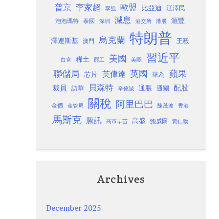
歐盟
普京
李家超
比亞迪
江澤民
李強
減息
滙豐
泡泡瑪特
泰國
深圳
港股
港交所
特朗普
烏克蘭
澤連斯基
澳門
王毅
習近平
美國
稀土
白宮
罷工
美團
聯儲局
蘋果
英國
英偉達
芯片
華為
貝森特
裁員
配股
通脹
訪華
通關
辛偉誠
關稅
阿里巴巴
金價
金管局
香港
陳茂波
馬斯克
騰訊
高盛
高市早苗
鮑威爾
黃仁勳
Archives
December 2025