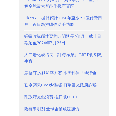
奪全球最大智能手機商寶座
ChatGPT據報預計2030年至少2.2億付費用
戶 近日新推購物助手功能
螞蟻收購耀才要約時間延長4個月 截止日
期延至2026年3月25日
人口老化成增長「計時炸彈」 EBRD促刺激
生育
烏修訂19點和平方案 本周料無「特澤會」
勒令蘋果Google整頓 打擊冒充政府詐騙
削政府支出浪費 推日版DOGE
陰霾漸明朗 全球企業放緩加價