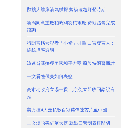
擬擴大離岸油氣鑽探 規模遠超拜登時期
新潟同意重啟柏崎刈羽核電廠 待縣議會完成
諮詢
特朗普稱女記者「小豬」捱轟 白宮發言人：
總統坦率透明
澤連斯基接獲美國和平方案 將與特朗普商討
一文看懂俄美如何表態
高市稱政府立場一貫 北京促立即收回錯誤言
論
美方控4人走私數百顆英偉達芯片至中國
王文濤晤美駐華大使 就出口管制表達關切