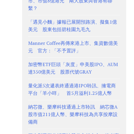
市、市值8億港元 兩大股東與香港有聯
繫？
「遇見小麵」據報已展開預路演、擬集1億
美元 股東包括碧桂園九毛九
Manner Coffee再傳來港上市、集資數億美
元 官方：「不予置評」
加密幣ETF巨頭「灰度」申美股IPO、AUM
達350億美元 股票代號GRAY
量化派5次遞表終通過港IPO聆訊、擁電商
平台「羊小咩」 首5月溢利1.25億人幣
納芯微、樂摩科技通過上市聆訊 納芯微A
股市值211億人幣、樂摩科技為共享按摩設
備商