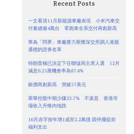
Recent Posts
一文看清11月新能源車廠表現 小米汽車交
付量續逾4萬台 零跑車全系交付再創新高
華為「問界」車廠賽力斯獲深交所調入港股
通標的證券名單
特朗普稱已決定下任聯儲局主席人選 12月
減息0.25厘機會率為87.4%
銀價再創新高 突破57美元
翠華控股中期少賺23.7% 不派息 香港市
場收入升惟內地跌
10月赤字按年增1成至2.2萬億 因停擺提前
福利支出