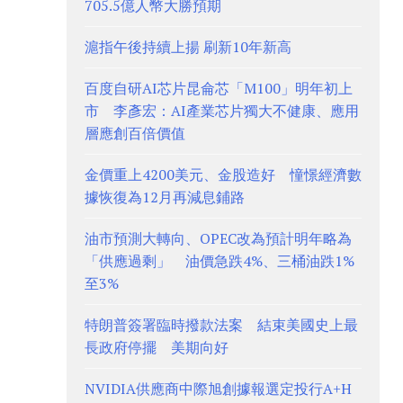
705.5億人幣大勝預期
滬指午後持續上揚 刷新10年新高
百度自研AI芯片昆侖芯「M100」明年初上
市 李彥宏：AI產業芯片獨大不健康、應用
層應創百倍價值
金價重上4200美元、金股造好 憧憬經濟數
據恢復為12月再減息鋪路
油市預測大轉向、OPEC改為預計明年略為
「供應過剩」 油價急跌4%、三桶油跌1%
至3%
特朗普簽署臨時撥款法案 結束美國史上最
長政府停擺 美期向好
NVIDIA供應商中際旭創據報選定投行A+H