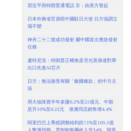
習近平與特朗普通電話 京：由美方發起
日本外務省官員晤中國駐日大使 日方強調立
場不變
神舟二十二號成功發射 屬中國首次應急發射
任務
盧特尼克：特朗普正權衡是否允英偉達對華
出口先進AI芯片
日方：無法接受有關「敵國條款」的中方主
張
周大福珠寶半年多賺0.2%至25億元、中期
息升10%至0.22元 港澳同店銷售增4.4%
阿里巴巴上季經調整純利跌72%至103.5億
人幣遜預期 雲智能集團收入升34% 阿里