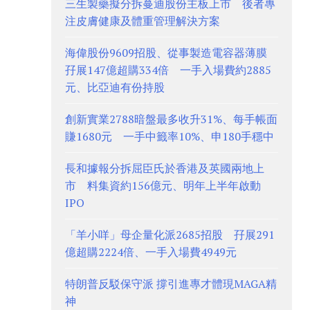
三生製藥擬分拆蔓迪股份主板上市 後者專
注皮膚健康及體重管理解決方案
海偉股份9609招股、從事製造電容器薄膜
孖展147億超購334倍 一手入場費約2885
元、比亞迪有份持股
創新實業2788暗盤最多收升31%、每手帳面
賺1680元 一手中籤率10%、申180手穩中
長和據報分拆屈臣氏於香港及英國兩地上
市 料集資約156億元、明年上半年啟動
IPO
「羊小咩」母企量化派2685招股 孖展291
億超購2224倍、一手入場費4949元
特朗普反駁保守派 撐引進專才體現MAGA精
神