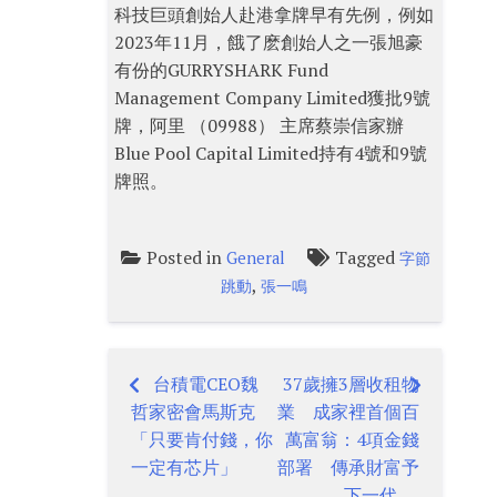
科技巨頭創始人赴港拿牌早有先例，例如
2023年11月，餓了麽創始人之一張旭豪
有份的GURRYSHARK Fund
Management Company Limited獲批9號
牌，阿里 （09988） 主席蔡崇信家辦
Blue Pool Capital Limited持有4號和9號
牌照。
Posted in
Tagged
General
字節
,
跳動
張一鳴
台積電CEO魏
37歲擁3層收租物
Post
哲家密會馬斯克
業 成家裡首個百
navigation
「只要肯付錢，你
萬富翁：4項金錢
一定有芯片」
部署 傳承財富予
下一代