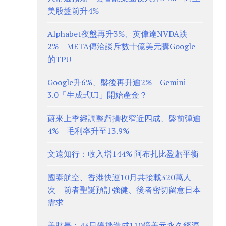
美股盤前升4%
Alphabet夜盤再升3%、英偉達NVDA跌
2% META傳洽談斥數十億美元購Google
的TPU
Google升6%、盤後再升逾2% Gemini
3.0「生成式UI」開始產金？
蔚來上季經調整虧損收窄近四成、盤前彈逾
4% 毛利率升至13.9%
文遠知行：收入增144% 阿布扎比盈虧平衡
國泰航空、香港快運10月共接載320萬人
次 前者聖誕預訂強健、後者密切留意日本
需求
美財長：43日停擺造成110億美元永久經濟