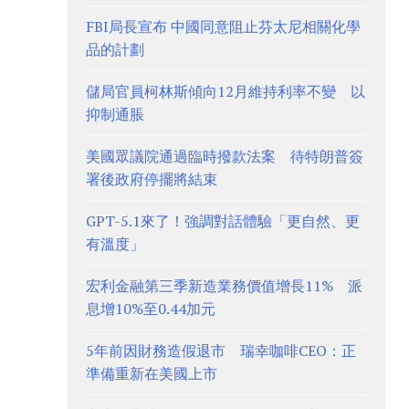
FBI局長宣布 中國同意阻止芬太尼相關化學
品的計劃
儲局官員柯林斯傾向12月維持利率不變 以
抑制通脹
美國眾議院通過臨時撥款法案 待特朗普簽
署後政府停擺將結束
GPT-5.1來了！強調對話體驗「更自然、更
有溫度」
宏利金融第三季新造業務價值增長11% 派
息增10%至0.44加元
5年前因財務造假退市 瑞幸咖啡CEO：正
準備重新在美國上市