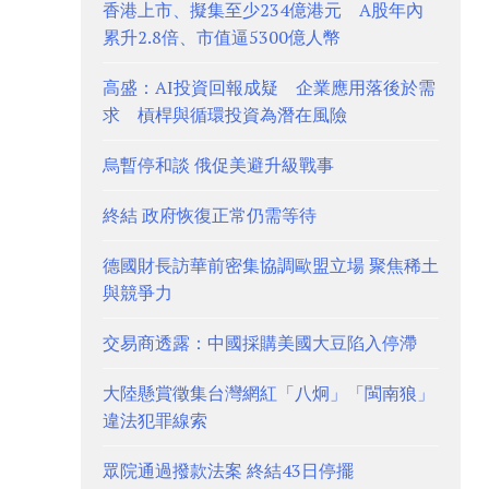
香港上市、擬集至少234億港元 A股年內
累升2.8倍、市值逼5300億人幣
高盛：AI投資回報成疑 企業應用落後於需
求 槓桿與循環投資為潛在風險
烏暫停和談 俄促美避升級戰事
終結 政府恢復正常仍需等待
德國財長訪華前密集協調歐盟立場 聚焦稀土
與競爭力
交易商透露：中國採購美國大豆陷入停滯
大陸懸賞徵集台灣網紅「八炯」「閩南狼」
違法犯罪線索
眾院通過撥款法案 終結43日停擺