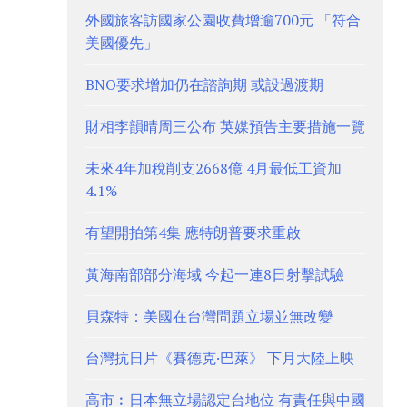
外國旅客訪國家公園收費增逾700元 「符合
美國優先」
BNO要求增加仍在諮詢期 或設過渡期
財相李韻晴周三公布 英媒預告主要措施一覽
未來4年加稅削支2668億 4月最低工資加
4.1%
有望開拍第4集 應特朗普要求重啟
黃海南部部分海域 今起一連8日射擊試驗
貝森特：美國在台灣問題立場並無改變
台灣抗日片《賽德克·巴萊》 下月大陸上映
高市︰日本無立場認定台地位 有責任與中國