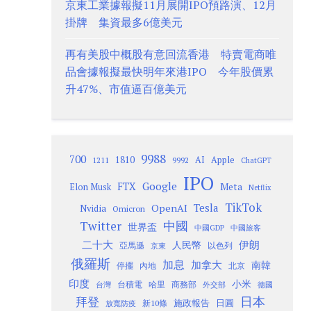
京東工業據報擬11月展開IPO預路演、12月
掛牌 集資最多6億美元
再有美股中概股有意回流香港 特賣電商唯
品會據報擬最快明年來港IPO 今年股價累
升47%、市值逼百億美元
9988
700
1810
AI
Apple
1211
9992
ChatGPT
IPO
Google
FTX
Meta
Elon Musk
Netflix
TikTok
Tesla
OpenAI
Nvidia
Omicron
Twitter
中國
世界盃
中國GDP
中國旅客
二十大
伊朗
人民幣
以色列
亞馬遜
京東
俄羅斯
加息
加拿大
南韓
內地
停擺
北京
印度
小米
台灣
台積電
哈里
商務部
外交部
德國
日本
拜登
施政報告
日圓
新10條
放寬防疫