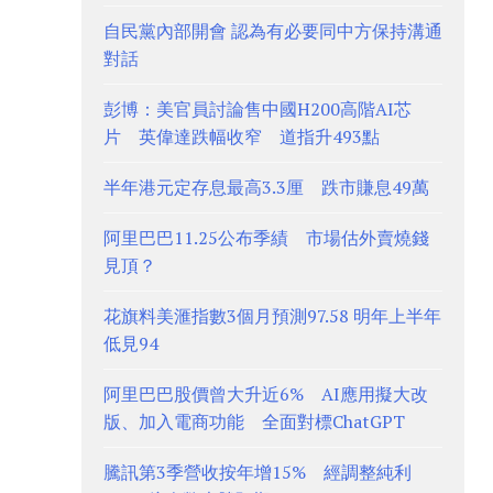
自民黨內部開會 認為有必要同中方保持溝通
對話
彭博：美官員討論售中國H200高階AI芯
片 英偉達跌幅收窄 道指升493點
半年港元定存息最高3.3厘 跌市賺息49萬
阿里巴巴11.25公布季績 市場估外賣燒錢
見頂？
花旗料美滙指數3個月預測97.58 明年上半年
低見94
阿里巴巴股價曾大升近6% AI應用擬大改
版、加入電商功能 全面對標ChatGPT
騰訊第3季營收按年增15% 經調整純利