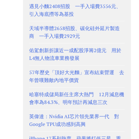
遇見小麵2408招股 一手入場費3556元、
引入海底撈等為基投
天域半導體2658招股、碳化硅外延片製造
商 一手入場費2929元
佑駕創新折讓近一成配股淨籌2億元 用於
L4無人物流車業務發展
57年歷史「頂好大光麵」宣布結束營運 去
年曾嘆難敵內地平價貨
哈塞特成儲局新任主席大熱門 12月減息機
會率為84.3%、明年預計再減息三次
英偉達：Nvidia AI芯片領先業界一代 對
Google TPU成功感到高興
iPhone 17系列熱賣 蘋果將打低三星、重