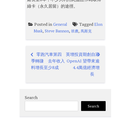
綠卡（永久居留）的途徑。
Posted in
Tagged
General
Elon
,
,
,
Musk
Steve Bannon
班農
馬斯克
零跑汽車第四
英增投資期創自家
Post
季轉賺 去年收入
OpenAI 望帶來逾
navigation
料增長至少8成
4.4萬億經濟增
長
Search
Search