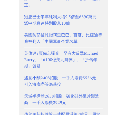
王」
冠忠巴士半年純利大增9.5倍至6690萬元
派中期息連特別股息10仙
美國防部據報指阿里巴巴、百度、比亞迪等
應被列入「中國軍事企業名單」
英偉達7頁備忘曝光 罕有大反擊Michael
Burry、「6100億美元舞弊」、「折舊年
期」質疑
遇見小麵2408招股 一手入場費3556元、
引入海底撈等為基投
天域半導體2658招股、碳化硅外延片製造
商 一手入場費2929元
佑駕創新折讓近一成配股淨籌2億元 用於