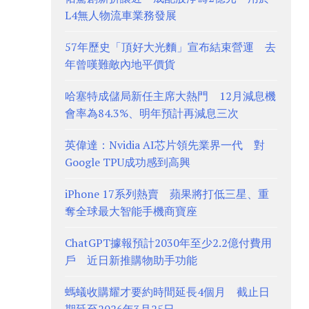
L4無人物流車業務發展
57年歷史「頂好大光麵」宣布結束營運 去
年曾嘆難敵內地平價貨
哈塞特成儲局新任主席大熱門 12月減息機
會率為84.3%、明年預計再減息三次
英偉達：Nvidia AI芯片領先業界一代 對
Google TPU成功感到高興
iPhone 17系列熱賣 蘋果將打低三星、重
奪全球最大智能手機商寶座
ChatGPT據報預計2030年至少2.2億付費用
戶 近日新推購物助手功能
螞蟻收購耀才要約時間延長4個月 截止日