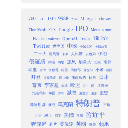
9988
700
1810
AI
Apple
1211
9992
ChatGPT
IPO
Google
FTX
Meta
Elon Musk
Netflix
TikTok
Tesla
OpenAI
Nvidia
Omicron
Twitter
中國
世界盃
中國GDP
中國旅客
二十大
伊朗
人民幣
以色列
亞馬遜
京東
俄羅斯
加息
加拿大
南韓
內地
停擺
北京
印度
小米
台灣
台積電
哈里
商務部
外交部
德國
日本
拜登
施政報告
日圓
新10條
放寬防疫
歐盟
普京
李家超
比亞迪
江澤民
李強
減息
滙豐
泡泡瑪特
泰國
深圳
港股
港交所
特朗普
烏克蘭
澤連斯基
澳門
王毅
習近平
美國
稀土
白宮
罷工
美團
聯儲局
蘋果
英國
英偉達
芯片
華為