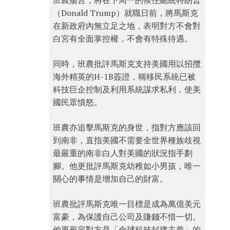
班農揚言，將在下周一的候任總統特朗普
（Donald Trump）就職日前，將馬斯克
在新政府內無立足之地，表明對方不會對
白宮有全面掌控權，不會有特殊待遇。
同時，班農批評馬斯克支持美國用以招攬
海外精英的H-1B簽證，稱移民系統已被
科技巨企控制及利用系統謀求私利，使美
國民眾憤怒。
班農亦追擊馬斯克的身世，指對方應該回
到南非，直指美國不需要全世界種族歧視
最嚴重的南非白人對美國的狀況指手劃
腳。他更批評馬斯克幼稚如小男孩，唯一
關心的事情是增加自己的財富。
班農批評馬斯克唯一目標是成為萬億美元
富豪，為保護自己公司及賺錢不惜一切。
他更形容對方是「全球科技封建主義」的