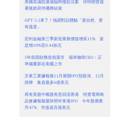
美國眾議院通過臨時撥款法案 待特朗普簽
署後政府停擺將結束
GPT-5.1來了！強調對話體驗「更自然、更
有溫度」
宏利金融第三季新造業務價值增長11% 派
息增10%至0.44加元
5年前因財務造假退市 瑞幸咖啡CEO：正
準備重新在美國上市
京東工業據報擬11月展開IPO預路演、12月
掛牌 集資最多6億美元
再有美股中概股有意回流香港 特賣電商唯
品會據報擬最快明年來港IPO 今年股價累
升47%、市值逼百億美元