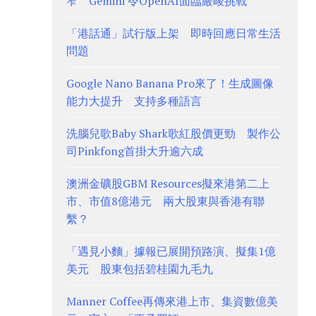
窄 Gemini 令OpenAI面臨嚴峻挑戰
「港話通」試行版上架 即時回應日常生活
問題
Google Nano Banana Pro來了！生成圖像
能力大提升 支持多種語言
洗腦兒歌Baby Shark歌紅股價更勁 製作公
司Pinkfong首掛大升逾六成
澳洲金礦股GBM Resources擬來港第二上
市、市值8億港元 兩大股東與香港有聯
繫？
「遇見小麵」據報已展開預路演、擬集1億
美元 股東包括碧桂園九毛九
Manner Coffee再傳來港上市、集資數億美