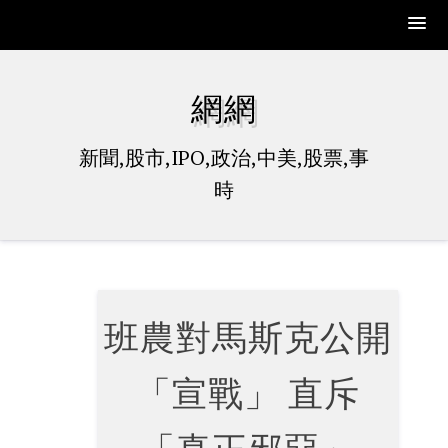
Skip
to
網網
content
新聞,股市,IPO,政治,中美,股票,事
時
班農對馬斯克公開
「宣戰」 直斥