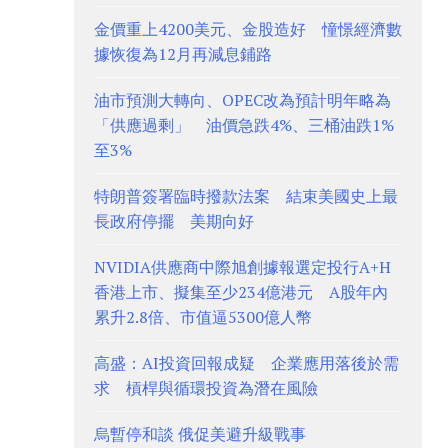
金價重上4200美元、金股造好 憧憬經濟數
據恢復為12月再減息鋪路
油市預測大轉向、OPEC改為預計明年略為
「供應過剩」 油價急跌4%、三桶油跌1%
至3%
特朗普簽署臨時撥款法案 結束美國史上最
長政府停擺 美期向好
NVIDIA供應商中際旭創據報選定投行A+H
香港上市、擬集至少234億港元 A股年內
累升2.8倍、市值逼5300億人幣
高盛：AI投資回報成疑 企業應用落後於需
求 槓桿與循環投資為潛在風險
烏暫停和談 俄促美避升級戰事