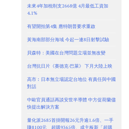
未來4年加稅削支2668億 4月最低工資加
4.1%
有望開拍第4集 應特朗普要求重啟
黃海南部部分海域 今起一連8日射擊試驗
貝森特：美國在台灣問題立場並無改變
台灣抗日片《賽德克·巴萊》 下月大陸上映
高市︰日本無立場認定台地位 有責任與中國
對話
中歐官員通話再談安世半導體 中方促荷蘭儘
快提出解決方案
量化派2685首掛開報26元升逾1.6倍、一手
賺8100元 超購9365倍、成主板新「超購