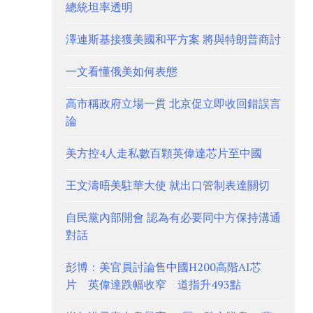
總統坦率透明
澤連斯基接獲美國和平方案 將與特朗普商討
一文看懂俄美如何表態
高市稱政府立場一貫 北京促立即收回錯誤言
論
美方控4人走私數百顆英偉達芯片至中國
王文濤晤美駐華大使 就出口管制表達關切
自民黨內部開會 認為有必要同中方保持溝通
對話
彭博：美官員討論售中國H200高階AI芯
片 英偉達跌幅收窄 道指升493點