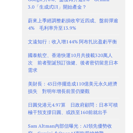
3.0「生成式UI」開始產金？
蔚來上季經調整虧損收窄近四成、盤前彈逾
4% 毛利率升至13.9%
文遠知行：收入增144% 阿布扎比盈虧平衡
國泰航空、香港快運10月共接載320萬人
次 前者聖誕預訂強健、後者密切留意日本
需求
美財長：43日停擺造成110億美元永久經濟
損失 對明年增長前景仍樂觀
日圓兌港元4.97算 日政府顧問：日本可積
極干預支撐日圓、或跌至160前就出手
Sam Altman內部信曝光：AI領先優勢收