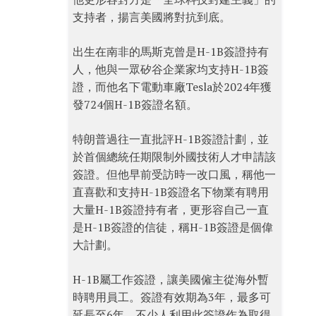
支持者，揚言美國將對抗到底。
出生在南非的馬斯克曾是H-1B簽證持有
人，他與一眾矽谷企業家均支持H-1B簽
證，而他名下電動車廠Tesla於2024年獲
發724個H-1B簽證名額。
特朗普過往一直批評H-1B簽證計劃，並
於首個總統任期限制外國技術人才申請該
簽證。但他早前受訪時一改口風，稱他一
直喜歡和支持H-1B簽證名下物業有聘用
大量H-1B簽證持有者，更形容自己一直
是H-1B簽證的信徒，稱H-1B簽證是個偉
大計劃。
H-1B屬工作簽證，讓美國僱主從海外暫
時聘用員工。簽證有效期為3年，最多可
延長至6年，不少人利用此簽證作為取得