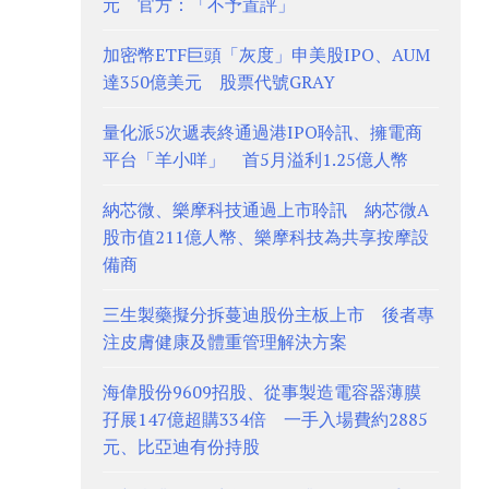
元 官方：「不予置評」
加密幣ETF巨頭「灰度」申美股IPO、AUM
達350億美元 股票代號GRAY
量化派5次遞表終通過港IPO聆訊、擁電商
平台「羊小咩」 首5月溢利1.25億人幣
納芯微、樂摩科技通過上市聆訊 納芯微A
股市值211億人幣、樂摩科技為共享按摩設
備商
三生製藥擬分拆蔓迪股份主板上市 後者專
注皮膚健康及體重管理解決方案
海偉股份9609招股、從事製造電容器薄膜
孖展147億超購334倍 一手入場費約2885
元、比亞迪有份持股