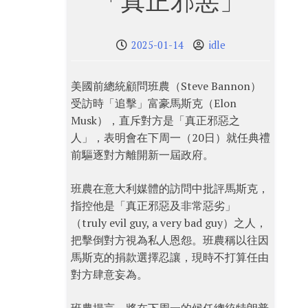
「真正邪惡」
2025-01-14
idle
美國前總統顧問班農（Steve Bannon）
受訪時「追擊」富豪馬斯克（Elon
Musk），直斥對方是「真正邪惡之
人」，表明會在下周一（20日）就任典禮
前驅逐對方離開新一屆政府。
班農在意大利媒體的訪問中批評馬斯克，
指控他是「真正邪惡及非常惡劣」
（truly evil guy, a very bad guy）之人，
把擊倒對方視為私人恩怨。班農稱以往因
馬斯克的捐款選擇忍讓，現時不打算任由
對方肆意妄為。