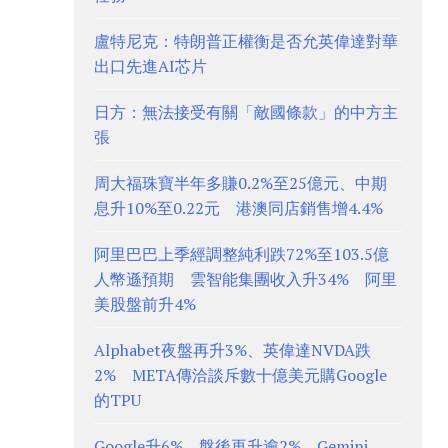
盧特尼克：特朗普正權衡是否允英偉達對華
出口先進AI芯片
日方：無法接受有關「敵國條款」的中方主
張
周大福珠寶半年多賺0.2%至25億元、中期
息升10%至0.22元 港澳同店銷售增4.4%
阿里巴巴上季經調整純利跌72%至103.5億
人幣遜預期 雲智能集團收入升34% 阿里
美股盤前升4%
Alphabet夜盤再升3%、英偉達NVDA跌
2% META傳洽談斥數十億美元購Google
的TPU
Google升6%、盤後再升逾2% Gemini