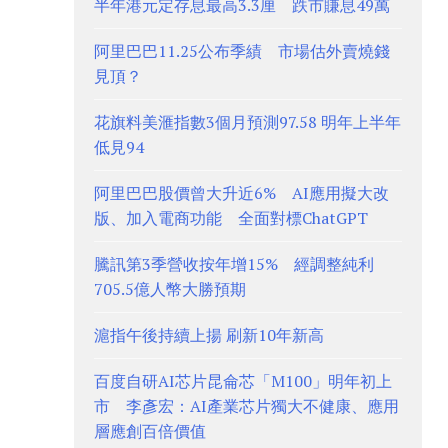
半年港元定存息最高3.3厘 跌市賺息49萬
阿里巴巴11.25公布季績 市場估外賣燒錢
見頂？
花旗料美滙指數3個月預測97.58 明年上半年
低見94
阿里巴巴股價曾大升近6% AI應用擬大改
版、加入電商功能 全面對標ChatGPT
騰訊第3季營收按年增15% 經調整純利
705.5億人幣大勝預期
滬指午後持續上揚 刷新10年新高
百度自研AI芯片昆侖芯「M100」明年初上
市 李彥宏：AI產業芯片獨大不健康、應用
層應創百倍價值