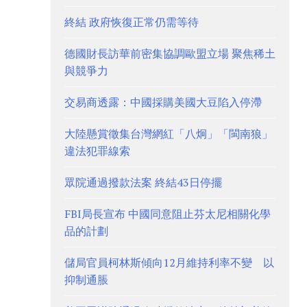
終結 政府恢復正常仍需等待
德國財長訪華前密集協調歐盟立場 聚焦稀土
與競爭力
交易商透露：中國採購美國大豆陷入停滯
大陸懸賞徵集台灣網紅「八炯」「閩南狼」
違法犯罪線索
眾院通過撥款法案 終結43日停擺
FBI局長宣布 中國同意阻止芬太尼相關化學
品的計劃
儲局官員柯林斯傾向12月維持利率不變 以
抑制通脹