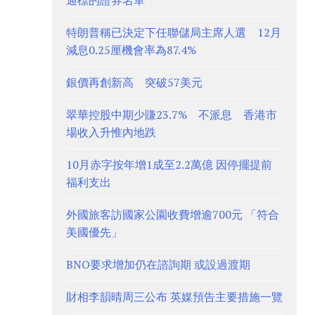
通標的證券名單
特朗普稱已決定下任聯儲局主席人選 12月
減息0.25厘機會率為87.4%
銀價再創新高 突破57美元
翠華控股中期少賺23.7% 不派息 香港市
場收入升惟內地跌
10月赤字按年增1成至2.2萬億 因停擺提前
福利支出
外國旅客訪國家公園收費增逾700元 「符合
美國優先」
BNO要求增加仍在諮詢期 或設過渡期
財相李韻晴周三公布 英媒預告主要措施一覽