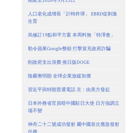
期延至2026年3月25日
人口老化成增長「計時炸彈」 EBRD促刺激
生育
烏修訂19點和平方案 本周料無「特澤會」
勒令蘋果Google整頓 打擊冒充政府詐騙
削政府支出浪費 推日版DOGE
陰霾漸明朗 全球企業放緩加價
習近平與特朗普通電話 京：由美方發起
日本外務省官員晤中國駐日大使 日方強調立
場不變
神舟二十二號成功發射 屬中國首次應急發射
任務