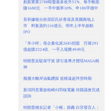
創新實業2788暗盤最多收升31%、每手帳面
賺1680元 一手中籤率10%、申180手穩中
長和據報分拆屈臣氏於香港及英國兩地上
市 料集資約156億元、明年上半年啟動
IPO
「羊小咩」母企量化派2685招股 孖展291
億超購2224倍、一手入場費4949元
特朗普反駁保守派 撐引進專才體現MAGA精
神
擬擴大離岸油氣鑽探 規模遠超拜登時期
新潟同意重啟柏崎刈羽核電廠 待縣議會完成
諮詢
特朗普稱女記者「小豬」捱轟 白宮發言人：