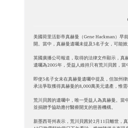
美國荷里活影帝真赫曼（Gene Hackman）早
開。當中，真赫曼遺囑未提及3名子女，可能掀起3
英國廣播公司報道，取得的法律文件顯示，真赫
遺囑為2005年，受益人維持只有荒川貝茜，當中未
即使3名子女未在真赫曼遺囑中提及，但加州律師T
承法爭取獲得真赫曼的8,000萬美元遺產，惟
荒川貝茜的遺囑中，唯一受益人為真赫曼。當中
並捐贈予協助應付醫療開支的慈善機構。
新墨西哥州表示，荒川貝茜於2月11日離世，