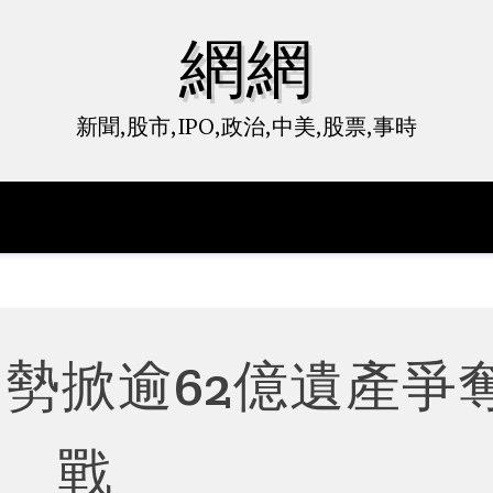
網網
新聞,股市,IPO,政治,中美,股票,事時
 勢掀逾62億遺產爭
戰