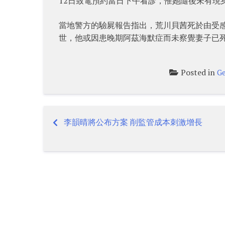
12日致電預約當日下午看診，惟她隨後未有現
當地警方的驗屍報告指出，荒川貝茜死於由受
世，他或因患晚期阿茲海默症而未察覺妻子已
Posted in
Ge
李韻晴將公布方案 削監管成本刺激增長
Post
navigation