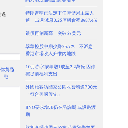
特朗普稱已決定下任聯儲局主席人
後過
選 12月減息0.25厘機會率為87.4%
銀價再創新高 突破57美元
翠華控股中期少賺23.7% 不派息
香港市場收入升惟內地跌
10月赤字按年增1成至2.2萬億 因停
迷你貿易
擺提前福利支出
戰
外國旅客訪國家公園收費增逾700元
「符合美國優先」
BNO要求增加仍在諮詢期 或設過渡
期
財相李韻晴周三公布 英媒預告主要