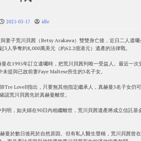
2025-03-17
idle
前與妻子荒川貝茜（Betsy Arakawa）雙雙身亡後，近日二人遺囑
人爭奪約8,000萬美元（約62.2億港元）遺產的法律戰。
曼在1995年訂立遺囑時，把荒川貝茜列唯一受益人。最近一次
提與已故前妻Faye Maltese所生的3名子女。
re Lovell指出，只要無其他指定繼承人，真赫曼3名子女仍
需確認荒川貝茜先於真赫曼離世。
列明，如夫婦在90日內相繼離世，荒川貝茜遺產將成立信託基
真赫曼於數日後死於自然原因。但有私人醫生聲稱，荒川貝茜曾在