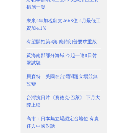
措施一覽
未來4年加稅削支2668億 4月最低工
資加4.1%
有望開拍第4集 應特朗普要求重啟
黃海南部部分海域 今起一連8日射
擊試驗
貝森特：美國在台灣問題立場並無
改變
台灣抗日片《賽德克·巴萊》 下月大
陸上映
高市︰日本無立場認定台地位 有責
任與中國對話