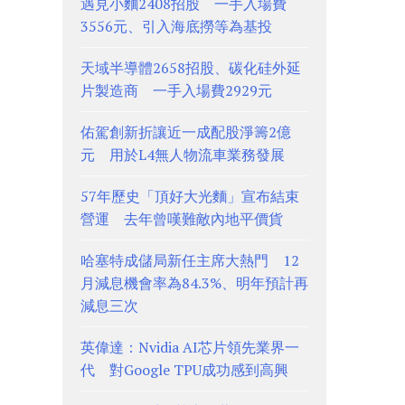
遇見小麵2408招股 一手入場費
3556元、引入海底撈等為基投
天域半導體2658招股、碳化硅外延
片製造商 一手入場費2929元
佑駕創新折讓近一成配股淨籌2億
元 用於L4無人物流車業務發展
57年歷史「頂好大光麵」宣布結束
營運 去年曾嘆難敵內地平價貨
哈塞特成儲局新任主席大熱門 12
月減息機會率為84.3%、明年預計再
減息三次
英偉達：Nvidia AI芯片領先業界一
代 對Google TPU成功感到高興