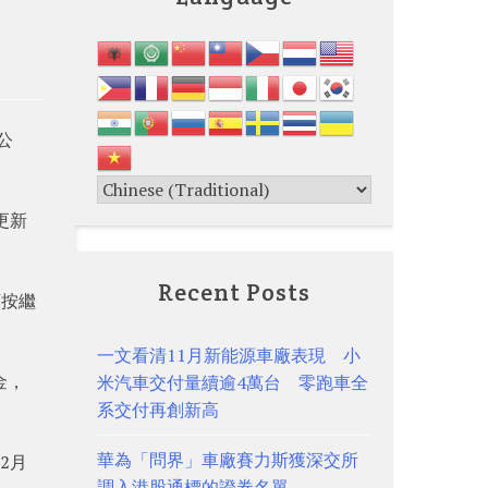
公
更新
Recent Posts
可按繼
一文看清11月新能源車廠表現 小
金，
米汽車交付量續逾4萬台 零跑車全
系交付再創新高
華為「問界」車廠賽力斯獲深交所
2月
調入港股通標的證券名單