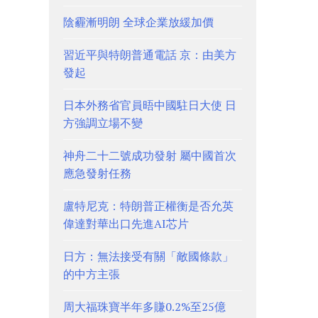
陰霾漸明朗 全球企業放緩加價
習近平與特朗普通電話 京：由美方
發起
日本外務省官員晤中國駐日大使 日
方強調立場不變
神舟二十二號成功發射 屬中國首次
應急發射任務
盧特尼克：特朗普正權衡是否允英
偉達對華出口先進AI芯片
日方：無法接受有關「敵國條款」
的中方主張
周大福珠寶半年多賺0.2%至25億