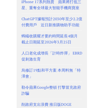
iPhone 17系列熱賣 蘋果將打低三
星、重奪全球最大智能手機商寶座
ChatGPT據報預計2030年至少2.2億
付費用戶 近日新推購物助手功能
螞蟻收購耀才要約時間延長4個月
截止日期延至2026年3月25日
人口老化成增長「計時炸彈」 EBRD
促刺激生育
烏修訂19點和平方案 本周料無「特
澤會」
勒令蘋果Google整頓 打擊冒充政府
詐騙
削政府支出浪費 推日版DOGE