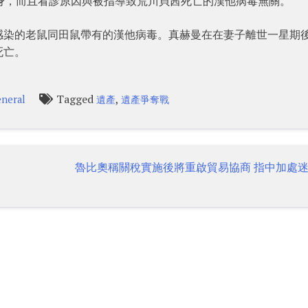
身，而且看診原因與被指導致荒川貝茜死亡的漢他病毒無關。
感染的老鼠同田鼠帶有的漢他病毒。真赫曼在在妻子離世一星期
死亡。
Tagged
,
neral
遺產
遺產爭奪戰
魯比奧稱關稅實施後將重啟貿易協商 指中加處