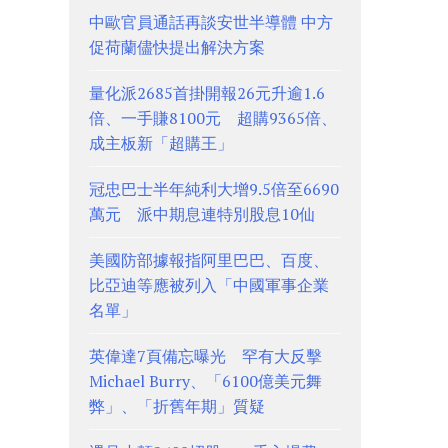
中歐官員通話再談安世半導體 中方
促荷蘭儘快提出解決方案
量化派2685首掛開報26元升逾1.6
倍、一手賺8100元 超購9365倍、
成主板新「超購王」
冠忠巴士半年純利大增9.5倍至6690
萬元 派中期息連特別股息10仙
美國防部據報指阿里巴巴、百度、
比亞迪等應被列入「中國軍事企業
名單」
英偉達7頁備忘曝光 罕有大反擊
Michael Burry、「6100億美元舞
弊」、「折舊年期」質疑