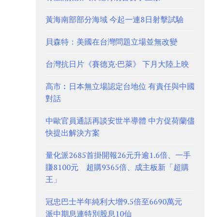
黃海南部部分海域 今起一連8日射擊試驗
貝森特：美國在台灣問題立場並無改變
台灣抗日片《賽德克·巴萊》 下月大陸上映
高市︰日本無立場認定台地位 有責任與中國
對話
中歐官員通話再談安世半導體 中方促荷蘭儘
快提出解決方案
量化派2685首掛開報26元升逾1.6倍、一手
賺8100元 超購9365倍、成主板新「超購
王」
冠忠巴士半年純利大增9.5倍至6690萬元
派中期息連特別股息10仙