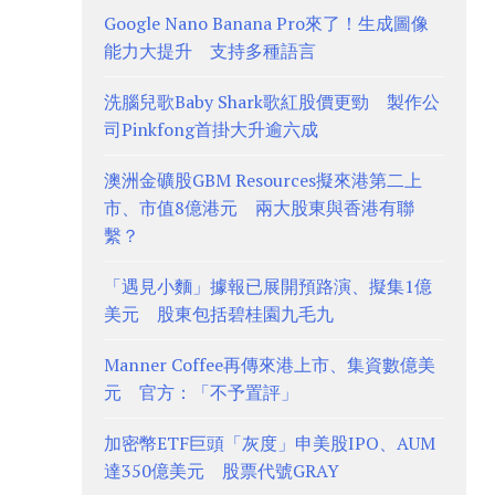
Google Nano Banana Pro來了！生成圖像
能力大提升 支持多種語言
洗腦兒歌Baby Shark歌紅股價更勁 製作公
司Pinkfong首掛大升逾六成
澳洲金礦股GBM Resources擬來港第二上
市、市值8億港元 兩大股東與香港有聯
繫？
「遇見小麵」據報已展開預路演、擬集1億
美元 股東包括碧桂園九毛九
Manner Coffee再傳來港上市、集資數億美
元 官方：「不予置評」
加密幣ETF巨頭「灰度」申美股IPO、AUM
達350億美元 股票代號GRAY