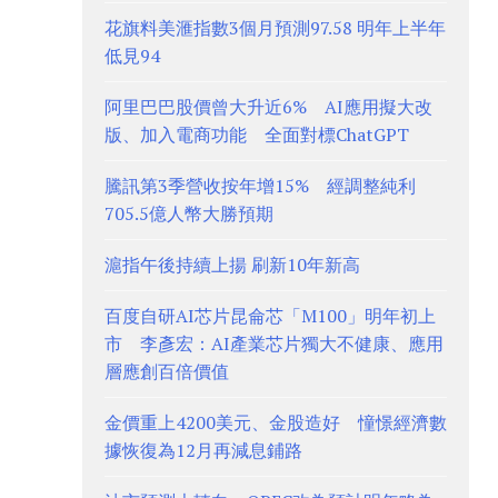
花旗料美滙指數3個月預測97.58 明年上半年
低見94
阿里巴巴股價曾大升近6% AI應用擬大改
版、加入電商功能 全面對標ChatGPT
騰訊第3季營收按年增15% 經調整純利
705.5億人幣大勝預期
滬指午後持續上揚 刷新10年新高
百度自研AI芯片昆侖芯「M100」明年初上
市 李彥宏：AI產業芯片獨大不健康、應用
層應創百倍價值
金價重上4200美元、金股造好 憧憬經濟數
據恢復為12月再減息鋪路