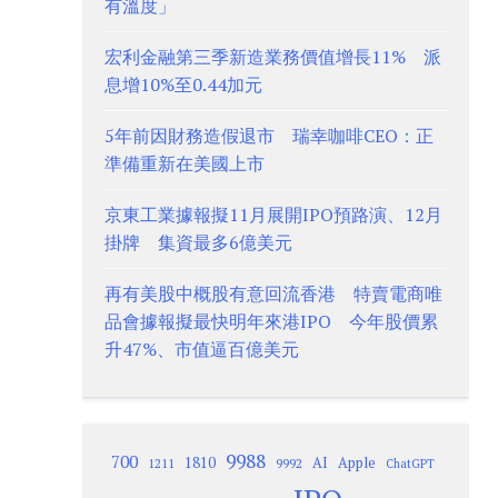
有溫度」
宏利金融第三季新造業務價值增長11% 派
息增10%至0.44加元
5年前因財務造假退市 瑞幸咖啡CEO：正
準備重新在美國上市
京東工業據報擬11月展開IPO預路演、12月
掛牌 集資最多6億美元
再有美股中概股有意回流香港 特賣電商唯
品會據報擬最快明年來港IPO 今年股價累
升47%、市值逼百億美元
9988
700
1810
AI
Apple
1211
9992
ChatGPT