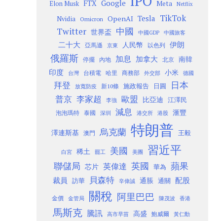
IPO
Google
FTX
Meta
Elon Musk
Netflix
TikTok
Tesla
OpenAI
Nvidia
Omicron
Twitter
中國
世界盃
中國GDP
中國旅客
二十大
伊朗
人民幣
以色列
亞馬遜
京東
俄羅斯
加息
加拿大
南韓
內地
停擺
北京
印度
小米
台灣
台積電
哈里
商務部
外交部
德國
日本
拜登
施政報告
日圓
新10條
放寬防疫
歐盟
普京
李家超
比亞迪
江澤民
李強
減息
滙豐
泡泡瑪特
泰國
深圳
港股
港交所
特朗普
烏克蘭
澤連斯基
澳門
王毅
習近平
美國
稀土
白宮
罷工
美團
聯儲局
蘋果
英國
英偉達
芯片
華為
貝森特
裁員
配股
通脹
訪華
通關
辛偉誠
關稅
阿里巴巴
金價
金管局
香港
陳茂波
馬斯克
騰訊
高盛
高市早苗
鮑威爾
黃仁勳