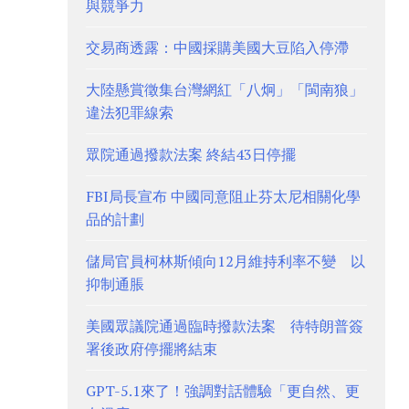
與競爭力
交易商透露：中國採購美國大豆陷入停滯
大陸懸賞徵集台灣網紅「八炯」「閩南狼」
違法犯罪線索
眾院通過撥款法案 終結43日停擺
FBI局長宣布 中國同意阻止芬太尼相關化學
品的計劃
儲局官員柯林斯傾向12月維持利率不變 以
抑制通脹
美國眾議院通過臨時撥款法案 待特朗普簽
署後政府停擺將結束
GPT-5.1來了！強調對話體驗「更自然、更