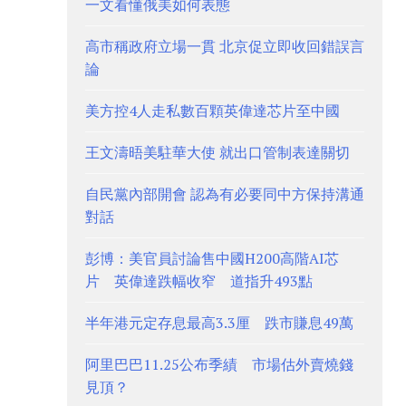
一文看懂俄美如何表態
高市稱政府立場一貫 北京促立即收回錯誤言
論
美方控4人走私數百顆英偉達芯片至中國
王文濤晤美駐華大使 就出口管制表達關切
自民黨內部開會 認為有必要同中方保持溝通
對話
彭博：美官員討論售中國H200高階AI芯
片 英偉達跌幅收窄 道指升493點
半年港元定存息最高3.3厘 跌市賺息49萬
阿里巴巴11.25公布季績 市場估外賣燒錢
見頂？