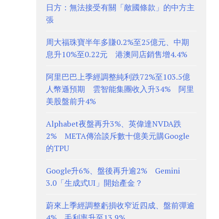
日方：無法接受有關「敵國條款」的中方主
張
周大福珠寶半年多賺0.2%至25億元、中期
息升10%至0.22元 港澳同店銷售增4.4%
阿里巴巴上季經調整純利跌72%至103.5億
人幣遜預期 雲智能集團收入升34% 阿里
美股盤前升4%
Alphabet夜盤再升3%、英偉達NVDA跌
2% META傳洽談斥數十億美元購Google
的TPU
Google升6%、盤後再升逾2% Gemini
3.0「生成式UI」開始產金？
蔚來上季經調整虧損收窄近四成、盤前彈逾
4% 毛利率升至13.9%