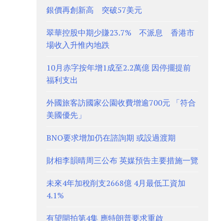
銀價再創新高 突破57美元
翠華控股中期少賺23.7% 不派息 香港市
場收入升惟內地跌
10月赤字按年增1成至2.2萬億 因停擺提前
福利支出
外國旅客訪國家公園收費增逾700元 「符合
美國優先」
BNO要求增加仍在諮詢期 或設過渡期
財相李韻晴周三公布 英媒預告主要措施一覽
未來4年加稅削支2668億 4月最低工資加
4.1%
有望開拍第4集 應特朗普要求重啟