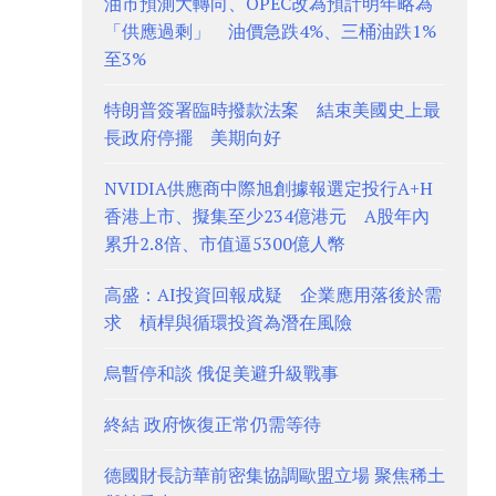
油市預測大轉向、OPEC改為預計明年略為
「供應過剩」 油價急跌4%、三桶油跌1%
至3%
特朗普簽署臨時撥款法案 結束美國史上最
長政府停擺 美期向好
NVIDIA供應商中際旭創據報選定投行A+H
香港上市、擬集至少234億港元 A股年內
累升2.8倍、市值逼5300億人幣
高盛：AI投資回報成疑 企業應用落後於需
求 槓桿與循環投資為潛在風險
烏暫停和談 俄促美避升級戰事
終結 政府恢復正常仍需等待
德國財長訪華前密集協調歐盟立場 聚焦稀土