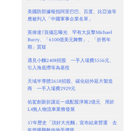
美國防部據報指阿里巴巴、百度、比亞迪等
應被列入「中國軍事企業名單」
英偉達7頁備忘曝光 罕有大反擊Michael
Burry、「6100億美元舞弊」、「折舊年
期」質疑
遇見小麵2408招股 一手入場費3556元、
引入海底撈等為基投
天域半導體2658招股、碳化硅外延片製造
商 一手入場費2929元
佑駕創新折讓近一成配股淨籌2億元 用於
L4無人物流車業務發展
57年歷史「頂好大光麵」宣布結束營運 去
年曾嘆難敵內地平價貨