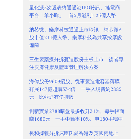
量化派5次遞表終通過港IPO聆訊、擁電商
平台「羊小咩」 首5月溢利1.25億人幣
納芯微、樂摩科技通過上市聆訊 納芯微A
股市值211億人幣、樂摩科技為共享按摩設
備商
三生製藥擬分拆蔓迪股份主板上市 後者專
注皮膚健康及體重管理解決方案
海偉股份9609招股、從事製造電容器薄膜
孖展147億超購334倍 一手入場費約2885
元、比亞迪有份持股
創新實業2788暗盤最多收升31%、每手帳面
賺1680元 一手中籤率10%、申180手穩中
長和據報分拆屈臣氏於香港及英國兩地上