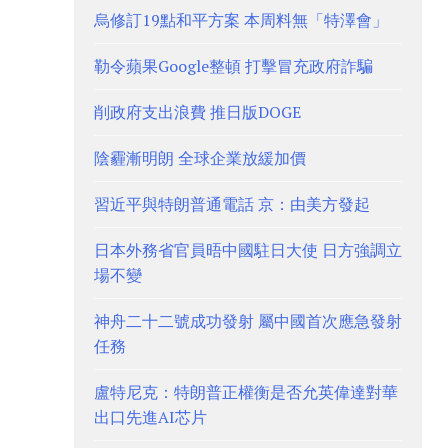
烏修訂19點和平方案 本周料無「特澤會」
勒令蘋果Google整頓 打擊冒充政府詐騙
削政府支出浪費 推日版DOGE
陰霾漸明朗 全球企業放緩加價
習近平與特朗普通電話 京：由美方發起
日本外務省官員晤中國駐日大使 日方強調立
場不變
神舟二十二號成功發射 屬中國首次應急發射
任務
盧特尼克：特朗普正權衡是否允英偉達對華
出口先進AI芯片