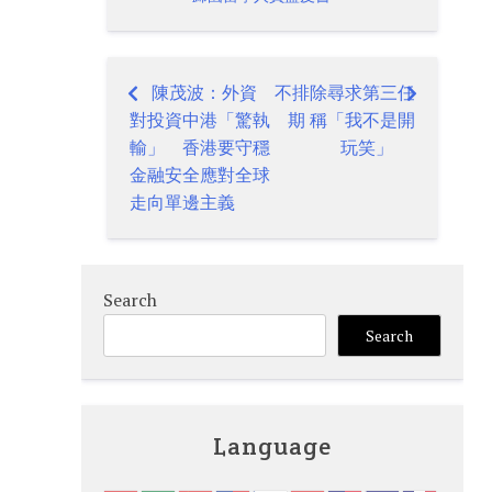
陳茂波：外資
不排除尋求第三任
Post
對投資中港「驚執
期 稱「我不是開
navigation
輸」 香港要守穩
玩笑」
金融安全應對全球
走向單邊主義
Search
Search
Language