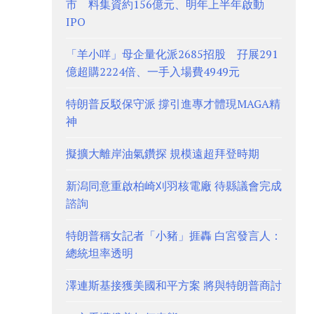
市 料集資約156億元、明年上半年啟動
IPO
「羊小咩」母企量化派2685招股 孖展291
億超購2224倍、一手入場費4949元
特朗普反駁保守派 撐引進專才體現MAGA精
神
擬擴大離岸油氣鑽探 規模遠超拜登時期
新潟同意重啟柏崎刈羽核電廠 待縣議會完成
諮詢
特朗普稱女記者「小豬」捱轟 白宮發言人：
總統坦率透明
澤連斯基接獲美國和平方案 將與特朗普商討