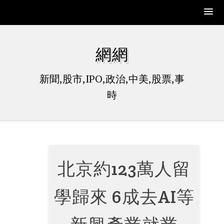
Skip
to
網網
content
新聞,股市,IPO,政治,中美,股票,事
時
北京約123萬人留
學歸來 6成去AI等