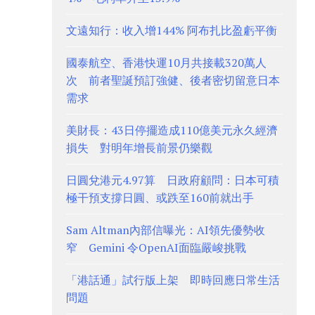
文遠知行：收入增144% 阿布扎比盈虧平衡
國泰航空、香港快運10月共接載320萬人
次 前者聖誕預訂強健、後者密切留意日本
需求
美財長：43日停擺造成110億美元永久經濟
損失 對明年增長前景仍樂觀
日圓兌港元4.97算 日政府顧問：日本可積
極干預支撐日圓、或跌至160前就出手
Sam Altman內部信曝光：AI領先優勢收
窄 Gemini 令OpenAI面臨嚴峻挑戰
「港話通」試行版上架 即時回應日常生活
問題