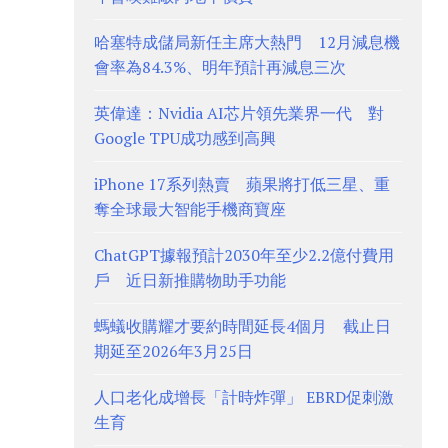
哈塞特成儲局新任主席大熱門 12月減息機
會率為84.3%、明年預計再減息三次
英偉達：Nvidia AI芯片領先業界一代 對
Google TPU成功感到高興
iPhone 17系列熱賣 蘋果將打低三星、重
奪全球最大智能手機商寶座
ChatGPT據報預計2030年至少2.2億付費用
戶 近日新推購物助手功能
螞蟻收購耀才要約時間延長4個月 截止日
期延至2026年3月25日
人口老化成增長「計時炸彈」 EBRD促刺激
生育