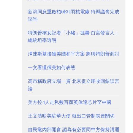
新潟同意重啟柏崎刈羽核電廠 待縣議會完成
諮詢
特朗普稱女記者「小豬」捱轟 白宮發言人：
總統坦率透明
澤連斯基接獲美國和平方案 將與特朗普商討
一文看懂俄美如何表態
高市稱政府立場一貫 北京促立即收回錯誤言
論
美方控4人走私數百顆英偉達芯片至中國
王文濤晤美駐華大使 就出口管制表達關切
自民黨內部開會 認為有必要同中方保持溝通