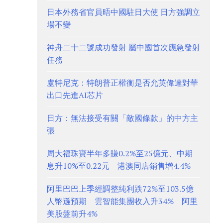
日本外務省官員晤中國駐日大使 日方強調立
場不變
神舟二十二號成功發射 屬中國首次應急發射
任務
盧特尼克：特朗普正權衡是否允英偉達對華
出口先進AI芯片
日方：無法接受有關「敵國條款」的中方主
張
周大福珠寶半年多賺0.2%至25億元、中期
息升10%至0.22元 港澳同店銷售增4.4%
阿里巴巴上季經調整純利跌72%至103.5億
人幣遜預期 雲智能集團收入升34% 阿里
美股盤前升4%