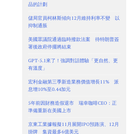
品的計劃
儲局官員柯林斯傾向12月維持利率不變 以
抑制通脹
美國眾議院通過臨時撥款法案 待特朗普簽
署後政府停擺將結束
GPT-5.1來了！強調對話體驗「更自然、更
有溫度」
宏利金融第三季新造業務價值增長11% 派
息增10%至0.44加元
5年前因財務造假退市 瑞幸咖啡CEO：正
準備重新在美國上市
京東工業據報擬11月展開IPO預路演、12月
掛牌 集資最多6億美元