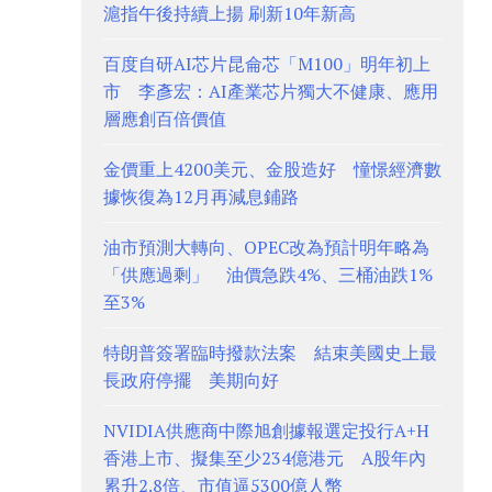
滬指午後持續上揚 刷新10年新高
百度自研AI芯片昆侖芯「M100」明年初上
市 李彥宏：AI產業芯片獨大不健康、應用
層應創百倍價值
金價重上4200美元、金股造好 憧憬經濟數
據恢復為12月再減息鋪路
油市預測大轉向、OPEC改為預計明年略為
「供應過剩」 油價急跌4%、三桶油跌1%
至3%
特朗普簽署臨時撥款法案 結束美國史上最
長政府停擺 美期向好
NVIDIA供應商中際旭創據報選定投行A+H
香港上市、擬集至少234億港元 A股年內
累升2.8倍、市值逼5300億人幣