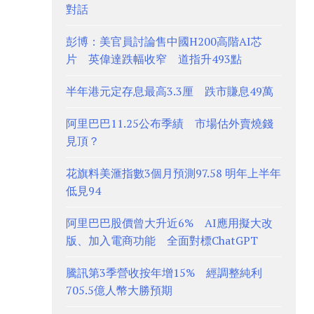
對話
彭博：美官員討論售中國H200高階AI芯
片 英偉達跌幅收窄 道指升493點
半年港元定存息最高3.3厘 跌市賺息49萬
阿里巴巴11.25公布季績 市場估外賣燒錢
見頂？
花旗料美滙指數3個月預測97.58 明年上半年
低見94
阿里巴巴股價曾大升近6% AI應用擬大改
版、加入電商功能 全面對標ChatGPT
騰訊第3季營收按年增15% 經調整純利
705.5億人幣大勝預期