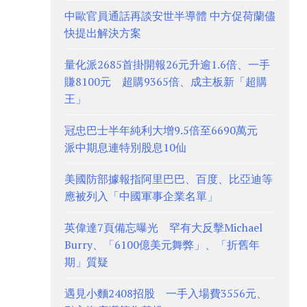
中歐官員通話再談安世半導體 中方促荷蘭儘
快提出解決方案
量化派2685首掛開報26元升逾1.6倍、一手
賺8100元 超購9365倍、成主板新「超購
王」
冠忠巴士半年純利大增9.5倍至6690萬元
派中期息連特別股息10仙
美國防部據報指阿里巴巴、百度、比亞迪等
應被列入「中國軍事企業名單」
英偉達7頁備忘曝光 罕有大反擊Michael
Burry、「6100億美元舞弊」、「折舊年
期」質疑
遇見小麵2408招股 一手入場費3556元、