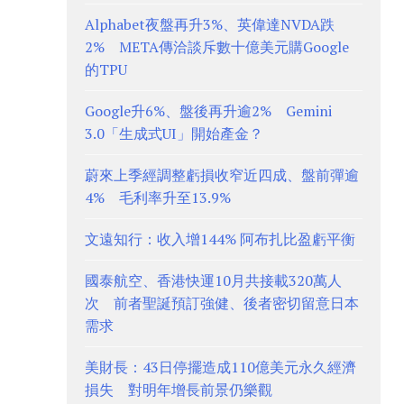
Alphabet夜盤再升3%、英偉達NVDA跌
2% META傳洽談斥數十億美元購Google
的TPU
Google升6%、盤後再升逾2% Gemini
3.0「生成式UI」開始產金？
蔚來上季經調整虧損收窄近四成、盤前彈逾
4% 毛利率升至13.9%
文遠知行：收入增144% 阿布扎比盈虧平衡
國泰航空、香港快運10月共接載320萬人
次 前者聖誕預訂強健、後者密切留意日本
需求
美財長：43日停擺造成110億美元永久經濟
損失 對明年增長前景仍樂觀