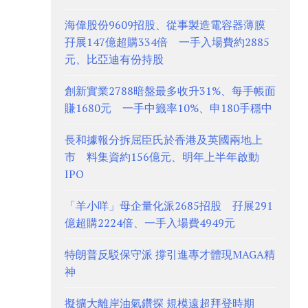
海偉股份9609招股、從事製造電容器薄膜
孖展147億超購334倍 一手入場費約2885
元、比亞迪有份持股
創新實業2788暗盤最多收升31%、每手帳面
賺1680元 一手中籤率10%、申180手穩中
長和據報分拆屈臣氏於香港及英國兩地上
市 料集資約156億元、明年上半年啟動
IPO
「羊小咩」母企量化派2685招股 孖展291
億超購2224倍、一手入場費4949元
特朗普反駁保守派 撐引進專才體現MAGA精
神
擬擴大離岸油氣鑽探 規模遠超拜登時期