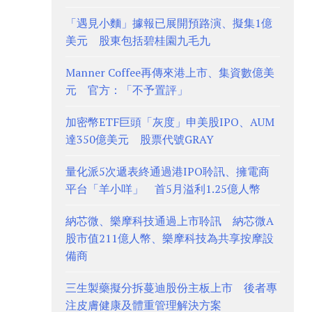
「遇見小麵」據報已展開預路演、擬集1億
美元 股東包括碧桂園九毛九
Manner Coffee再傳來港上市、集資數億美
元 官方：「不予置評」
加密幣ETF巨頭「灰度」申美股IPO、AUM
達350億美元 股票代號GRAY
量化派5次遞表終通過港IPO聆訊、擁電商
平台「羊小咩」 首5月溢利1.25億人幣
納芯微、樂摩科技通過上市聆訊 納芯微A
股市值211億人幣、樂摩科技為共享按摩設
備商
三生製藥擬分拆蔓迪股份主板上市 後者專
注皮膚健康及體重管理解決方案