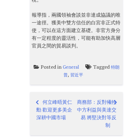
報導指，兩國領袖會談並非達成協議的唯
一途徑。獲美中雙方信任的白宮非正式特
使，可以在這方面建立基礎。非官方身分
有一定程度的靈活性，可能有助加快高層
官員之間的貿易談判。
Posted in
Tagged
General
特朗
,
普
習近平
何立峰晤黃仁
商務部：反對犧牲
Post
勳 歡迎更多美企
中方利益與美達交
navigation
深耕中國市場
易 將堅決對等反
制