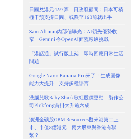
日圓兌港元4.97算 日政府顧問：日本可積
極干預支撐日圓、或跌至160前就出手
Sam Altman內部信曝光：AI領先優勢收
窄 Gemini 令OpenAI面臨嚴峻挑戰
「港話通」試行版上架 即時回應日常生活
問題
Google Nano Banana Pro來了！生成圖像
能力大提升 支持多種語言
洗腦兒歌Baby Shark歌紅股價更勁 製作公
司Pinkfong首掛大升逾六成
澳洲金礦股GBM Resources擬來港第二上
市、市值8億港元 兩大股東與香港有聯
繫？