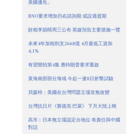
美國優先」
BNO要求增加仍在諮詢期 或設過渡期
財相李韻晴周三公布 英媒預告主要措施一覽
未來4年加稅削支2668億 4月最低工資加
4.1%
有望開拍第4集 應特朗普要求重啟
黃海南部部分海域 今起一連8日射擊試驗
貝森特：美國在台灣問題立場並無改變
台灣抗日片《賽德克·巴萊》 下月大陸上映
高市︰日本無立場認定台地位 有責任與中國
對話