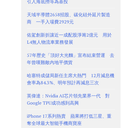
引入海底撈等為基投
天域半導體2658招股、碳化硅外延片製造
商 一手入場費2929元
佑駕創新折讓近一成配股淨籌2億元 用於
L4無人物流車業務發展
57年歷史「頂好大光麵」宣布結束營運 去
年曾嘆難敵內地平價貨
哈塞特成儲局新任主席大熱門 12月減息機
會率為84.3%、明年預計再減息三次
英偉達：Nvidia AI芯片領先業界一代 對
Google TPU成功感到高興
iPhone 17系列熱賣 蘋果將打低三星、重
奪全球最大智能手機商寶座