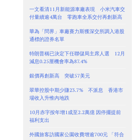
一文看清11月新能源車廠表現 小米汽車交
付量續逾4萬台 零跑車全系交付再創新高
華為「問界」車廠賽力斯獲深交所調入港股
通標的證券名單
特朗普稱已決定下任聯儲局主席人選 12月
減息0.25厘機會率為87.4%
銀價再創新高 突破57美元
翠華控股中期少賺23.7% 不派息 香港市
場收入升惟內地跌
10月赤字按年增1成至2.2萬億 因停擺提前
福利支出
外國旅客訪國家公園收費增逾700元 「符合