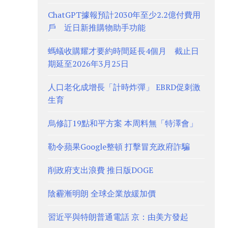
ChatGPT據報預計2030年至少2.2億付費用
戶 近日新推購物助手功能
螞蟻收購耀才要約時間延長4個月 截止日
期延至2026年3月25日
人口老化成增長「計時炸彈」 EBRD促刺激
生育
烏修訂19點和平方案 本周料無「特澤會」
勒令蘋果Google整頓 打擊冒充政府詐騙
削政府支出浪費 推日版DOGE
陰霾漸明朗 全球企業放緩加價
習近平與特朗普通電話 京：由美方發起