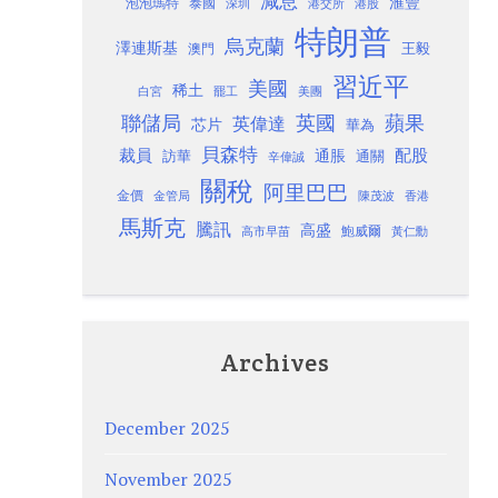
減息
滙豐
泡泡瑪特
泰國
深圳
港股
港交所
特朗普
烏克蘭
澤連斯基
澳門
王毅
習近平
美國
稀土
白宮
罷工
美團
聯儲局
蘋果
英國
英偉達
芯片
華為
貝森特
裁員
配股
通脹
訪華
通關
辛偉誠
關稅
阿里巴巴
金價
金管局
香港
陳茂波
馬斯克
騰訊
高盛
高市早苗
鮑威爾
黃仁勳
Archives
December 2025
November 2025