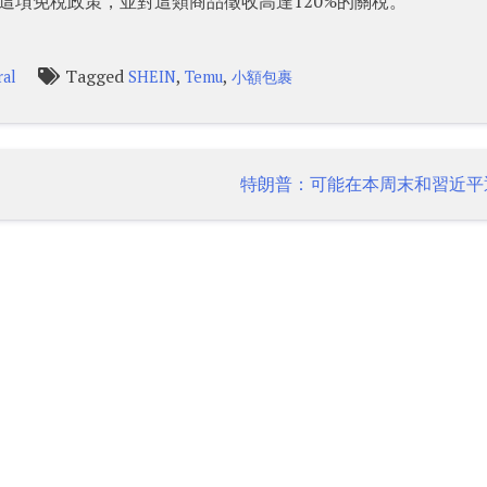
這項免稅政策，並對這類商品徵收高達120%的關稅。
Tagged
,
,
al
SHEIN
Temu
小額包裹
特朗普：可能在本周末和習近平