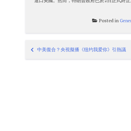
進口美國。然而，特朗普政府已於2日正式終止
Posted in
Gener
中美復合？央視擬播《纽约我爱你》引熱議
Post
navigation