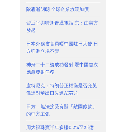
陰霾漸明朗 全球企業放緩加價
習近平與特朗普通電話 京：由美方
發起
日本外務省官員晤中國駐日大使 日
方強調立場不變
神舟二十二號成功發射 屬中國首次
應急發射任務
盧特尼克：特朗普正權衡是否允英
偉達對華出口先進AI芯片
日方：無法接受有關「敵國條款」
的中方主張
周大福珠寶半年多賺0.2%至25億