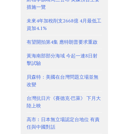
措施一覽
未來4年加稅削支2668億 4月最低工
資加4.1%
有望開拍第4集 應特朗普要求重啟
黃海南部部分海域 今起一連8日射
擊試驗
貝森特：美國在台灣問題立場並無
改變
台灣抗日片《賽德克·巴萊》 下月大
陸上映
高市︰日本無立場認定台地位 有責
任與中國對話