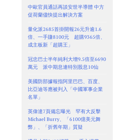
中歐官員通話再談安世半導體 中方
促荷蘭儘快提出解決方案
量化派2685首掛開報26元升逾1.6
倍、一手賺8100元 超購9365倍、
成主板新「超購王」
冠忠巴士半年純利大增9.5倍至6690
萬元 派中期息連特別股息10仙
美國防部據報指阿里巴巴、百度、
比亞迪等應被列入「中國軍事企業
名單」
英偉達7頁備忘曝光 罕有大反擊
Michael Burry、「6100億美元舞
弊」、「折舊年期」質疑