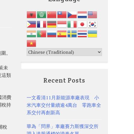
。
範圍。
政策未
竟這類
Recent Posts
國消費
一文看清11月新能源車廠表現 小
關稅持
米汽車交付量續逾4萬台 零跑車全
系交付再創新高
華為「問界」車廠賽力斯獲深交所
關稅
調入港股通標的證券名單