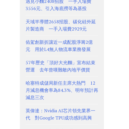
遇見小麵2408招股 一手入場費
3556元、引入海底撈等為基投
天域半導體2658招股、碳化硅外延
片製造商 一手入場費2929元
佑駕創新折讓近一成配股淨籌2億
元 用於L4無人物流車業務發展
57年歷史「頂好大光麵」宣布結束
營運 去年曾嘆難敵內地平價貨
哈塞特成儲局新任主席大熱門 12
月減息機會率為84.3%、明年預計再
減息三次
英偉達：Nvidia AI芯片領先業界一
代 對Google TPU成功感到高興