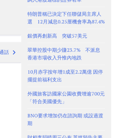
特朗普稱已決定下任聯儲局主席人
選 12月減息0.25厘機會率為87.4%
銀價再創新高 突破57美元
翠華控股中期少賺23.7% 不派息
通話
香港市場收入升惟內地跌
10月赤字按年增1成至2.2萬億 因停
擺提前福利支出
外國旅客訪國家公園收費增逾700元
「符合美國優先」
BNO要求增加仍在諮詢期 或設過渡
期
財相李韻晴周三公布 英媒預告主要