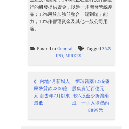
行的研發提供資金，以進一步開發管線產
品；15%用於加強並整合「端到端」能
力；10%作營運資金及其他一般公司用
途。
Posted in
Tagged
,
General
2629
,
IPO
MIRXES
內地4月新增人
恒瑞醫藥1276招
Post
民幣貸款2800億
股集資近百億元
navigation
元 創去年7月以來
較A股至少折讓兩
最低
成 一手入場費約
8899元