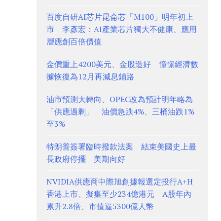
百度自研AI芯片昆侖芯「M100」明年初上
市 李彥宏：AI產業芯片獨大不健康、應用
層應創百倍價值
金價重上4200美元、金股造好 憧憬經濟數
據恢復為12月再減息鋪路
油市預測大轉向、OPEC改為預計明年略為
「供應過剩」 油價急跌4%、三桶油跌1%
至3%
特朗普簽署臨時撥款法案 結束美國史上最
長政府停擺 美期向好
NVIDIA供應商中際旭創據報選定投行A+H
香港上市、擬集至少234億港元 A股年內
累升2.8倍、市值逼5300億人幣