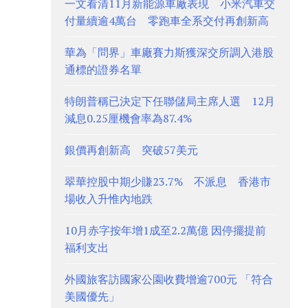
一文看清11月新能源車廠表現 小米汽車交
付量續逾4萬台 零跑車全系交付再創新高
華為「問界」車廠賽力斯獲深交所調入港股
通標的證券名單
特朗普稱已決定下任聯儲局主席人選 12月
減息0.25厘機會率為87.4%
銀價再創新高 突破57美元
翠華控股中期少賺23.7% 不派息 香港市
場收入升惟內地跌
10月赤字按年增1成至2.2萬億 因停擺提前
福利支出
外國旅客訪國家公園收費增逾700元 「符合
美國優先」