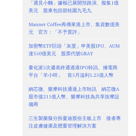
「遇見小麵」據報已展開預路演、擬集1億
美元 股東包括碧桂園九毛九
Manner Coffee再傳來港上市、集資數億美
元 官方：「不予置評」
加密幣ETF巨頭「灰度」申美股IPO、AUM
達350億美元 股票代號GRAY
量化派5次遞表終通過港IPO聆訊、擁電商
平台「羊小咩」 首5月溢利1.25億人幣
納芯微、樂摩科技通過上市聆訊 納芯微A
股市值211億人幣、樂摩科技為共享按摩設
備商
三生製藥擬分拆蔓迪股份主板上市 後者專
注皮膚健康及體重管理解決方案