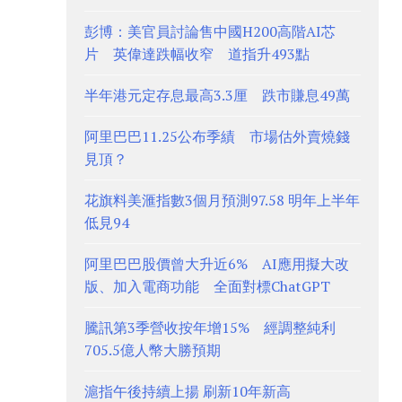
彭博：美官員討論售中國H200高階AI芯
片 英偉達跌幅收窄 道指升493點
半年港元定存息最高3.3厘 跌市賺息49萬
阿里巴巴11.25公布季績 市場估外賣燒錢
見頂？
花旗料美滙指數3個月預測97.58 明年上半年
低見94
阿里巴巴股價曾大升近6% AI應用擬大改
版、加入電商功能 全面對標ChatGPT
騰訊第3季營收按年增15% 經調整純利
705.5億人幣大勝預期
滬指午後持續上揚 刷新10年新高