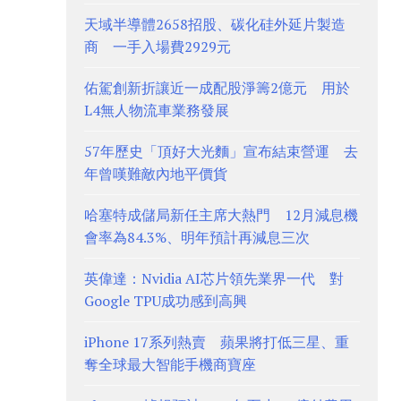
天域半導體2658招股、碳化硅外延片製造
商 一手入場費2929元
佑駕創新折讓近一成配股淨籌2億元 用於
L4無人物流車業務發展
57年歷史「頂好大光麵」宣布結束營運 去
年曾嘆難敵內地平價貨
哈塞特成儲局新任主席大熱門 12月減息機
會率為84.3%、明年預計再減息三次
英偉達：Nvidia AI芯片領先業界一代 對
Google TPU成功感到高興
iPhone 17系列熱賣 蘋果將打低三星、重
奪全球最大智能手機商寶座