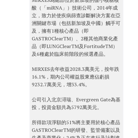
MIRXES為總部位於新加坡的微小核糖核
酸（「miRNA」）技術公司，2014年成
立，致力於使疾病篩查診斷解決方案在亞
洲關鍵市場（包括新加坡及中國）觸手可
及，擁有1種核心產品（即
GASTROClearTM）、2種其他商業化產
品（即LUNGClearTM及FortitudeTM）
及6種處於臨床前階段的候選產品。
MIRXES去年收益2028.3萬美元，按年跌
16.1%，期內公司權益股東應佔虧損
9232.7萬美元，增33.4%。
公司引入北京潯瑞、Evergreen Gate為基
投，投資金額共為5792萬美元。
所得款項淨額的51%將主要用於核心產品
GASTROClearTM的研發、監管備案以及
生產及商業化；24%為正在進行及計劃進