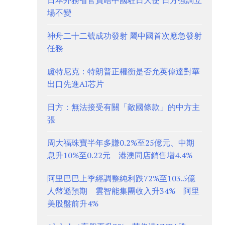
日本外務省官員晤中國駐日大使 日方強調立
場不變
神舟二十二號成功發射 屬中國首次應急發射
任務
盧特尼克：特朗普正權衡是否允英偉達對華
出口先進AI芯片
日方：無法接受有關「敵國條款」的中方主
張
周大福珠寶半年多賺0.2%至25億元、中期
息升10%至0.22元 港澳同店銷售增4.4%
阿里巴巴上季經調整純利跌72%至103.5億
人幣遜預期 雲智能集團收入升34% 阿里
美股盤前升4%