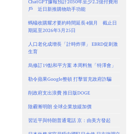
ChatGPT據報預計2030年至少2.2億付費用
戶 近日新推購物助手功能
螞蟻收購耀才要約時間延長4個月 截止日
期延至2026年3月25日
人口老化成增長「計時炸彈」 EBRD促刺激
生育
烏修訂19點和平方案 本周料無「特澤會」
勒令蘋果Google整頓 打擊冒充政府詐騙
削政府支出浪費 推日版DOGE
陰霾漸明朗 全球企業放緩加價
習近平與特朗普通電話 京：由美方發起