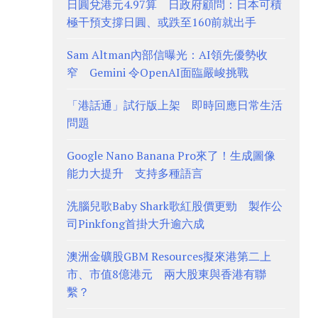
日圓兌港元4.97算 日政府顧問：日本可積
極干預支撐日圓、或跌至160前就出手
Sam Altman內部信曝光：AI領先優勢收
窄 Gemini 令OpenAI面臨嚴峻挑戰
「港話通」試行版上架 即時回應日常生活
問題
Google Nano Banana Pro來了！生成圖像
能力大提升 支持多種語言
洗腦兒歌Baby Shark歌紅股價更勁 製作公
司Pinkfong首掛大升逾六成
澳洲金礦股GBM Resources擬來港第二上
市、市值8億港元 兩大股東與香港有聯
繫？