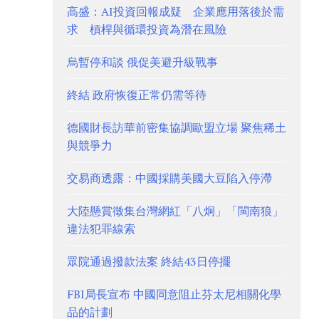
高盛：AI投資回報成疑 企業應用落後於需
求 槓桿與循環投資為潛在風險
烏暫停和談 俄促美避升級戰事
終結 政府恢復正常仍需等待
德國財長訪華前密集協調歐盟立場 聚焦稀土
與競爭力
交易商透露：中國採購美國大豆陷入停滯
大陸懸賞徵集台灣網紅「八炯」「閩南狼」
違法犯罪線索
眾院通過撥款法案 終結43日停擺
FBI局長宣布 中國同意阻止芬太尼相關化學
品的計劃