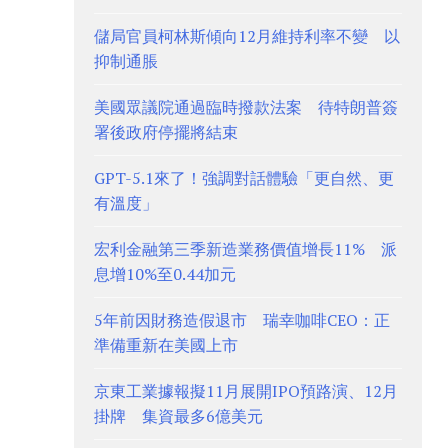
儲局官員柯林斯傾向12月維持利率不變 以
抑制通脹
美國眾議院通過臨時撥款法案 待特朗普簽
署後政府停擺將結束
GPT-5.1來了！強調對話體驗「更自然、更
有溫度」
宏利金融第三季新造業務價值增長11% 派
息增10%至0.44加元
5年前因財務造假退市 瑞幸咖啡CEO：正
準備重新在美國上市
京東工業據報擬11月展開IPO預路演、12月
掛牌 集資最多6億美元