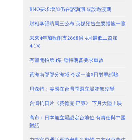
BNO要求增加仍在諮詢期 或設過渡期
財相李韻晴周三公布 英媒預告主要措施一覽
未來4年加稅削支2668億 4月最低工資加
4.1%
有望開拍第4集 應特朗普要求重啟
黃海南部部分海域 今起一連8日射擊試驗
貝森特：美國在台灣問題立場並無改變
台灣抗日片《賽德克·巴萊》 下月大陸上映
高市︰日本無立場認定台地位 有責任與中國
對話
中歐官員通話再談安世半導體 中方促荷蘭儘