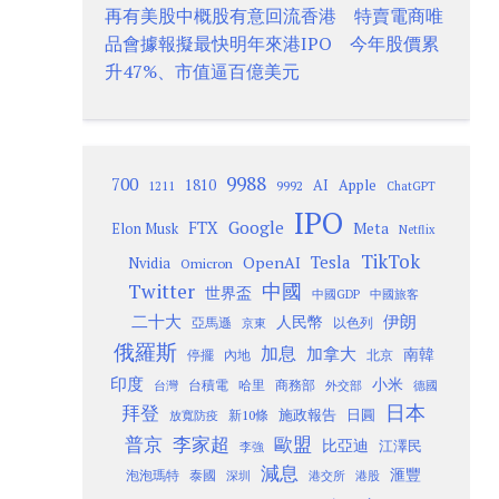
再有美股中概股有意回流香港 特賣電商唯
品會據報擬最快明年來港IPO 今年股價累
升47%、市值逼百億美元
9988
700
1810
AI
Apple
1211
9992
ChatGPT
IPO
Google
FTX
Meta
Elon Musk
Netflix
TikTok
Tesla
OpenAI
Nvidia
Omicron
Twitter
中國
世界盃
中國GDP
中國旅客
二十大
伊朗
人民幣
以色列
亞馬遜
京東
俄羅斯
加息
加拿大
南韓
內地
停擺
北京
印度
小米
台灣
台積電
哈里
商務部
外交部
德國
日本
拜登
施政報告
日圓
新10條
放寬防疫
歐盟
普京
李家超
比亞迪
江澤民
李強
減息
滙豐
泡泡瑪特
泰國
深圳
港股
港交所