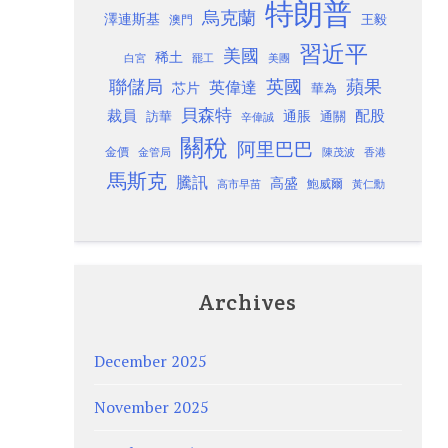
特朗普
烏克蘭
澤連斯基
澳門
王毅
習近平
美國
稀土
白宮
罷工
美團
聯儲局
蘋果
英國
英偉達
芯片
華為
貝森特
裁員
配股
通脹
訪華
通關
辛偉誠
關稅
阿里巴巴
金價
金管局
香港
陳茂波
馬斯克
騰訊
高盛
高市早苗
鮑威爾
黃仁勳
Archives
December 2025
November 2025