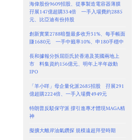
海偉股份9609招股、從事製造電容器薄膜
孖展147億超購334倍 一手入場費約2885
元、比亞迪有份持股
創新實業2788暗盤最多收升31%、每手帳面
賺1680元 一手中籤率10%、申180手穩中
長和據報分拆屈臣氏於香港及英國兩地上
市 料集資約156億元、明年上半年啟動
IPO
「羊小咩」母企量化派2685招股 孖展291
億超購2224倍、一手入場費4949元
特朗普反駁保守派 撐引進專才體現MAGA精
神
擬擴大離岸油氣鑽探 規模遠超拜登時期