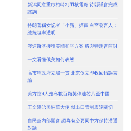
新潟同意重啟柏崎刈羽核電廠 待縣議會完成
諮詢
特朗普稱女記者「小豬」捱轟 白宮發言人：
總統坦率透明
澤連斯基接獲美國和平方案 將與特朗普商討
一文看懂俄美如何表態
高市稱政府立場一貫 北京促立即收回錯誤言
論
美方控4人走私數百顆英偉達芯片至中國
王文濤晤美駐華大使 就出口管制表達關切
自民黨內部開會 認為有必要同中方保持溝通
對話