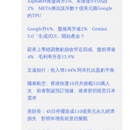
Alphabet夜盤再升3%、英偉達NVDA跌
2% META傳洽談斥數十億美元購Google
的TPU
Google升6%、盤後再升逾2% Gemini
3.0「生成式UI」開始產金？
蔚來上季經調整虧損收窄近四成、盤前彈逾
4% 毛利率升至13.9%
文遠知行：收入增144% 阿布扎比盈虧平衡
國泰航空、香港快運10月共接載320萬人
次 前者聖誕預訂強健、後者密切留意日本
需求
美財長：43日停擺造成110億美元永久經濟
損失 對明年增長前景仍樂觀