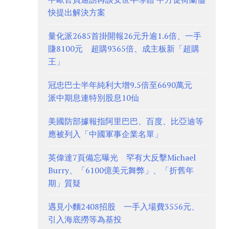
快提出解決方案
量化派2685首掛開報26元升逾1.6倍、一手
賺8100元 超購9365倍、成主板新「超購
王」
冠忠巴士半年純利大增9.5倍至6690萬元
派中期息連特別股息10仙
美國防部據報指阿里巴巴、百度、比亞迪等
應被列入「中國軍事企業名單」
英偉達7頁備忘曝光 罕有大反擊Michael
Burry、「6100億美元舞弊」、「折舊年
期」質疑
遇見小麵2408招股 一手入場費3556元、
引入海底撈等為基投