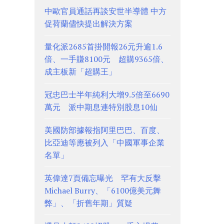
中歐官員通話再談安世半導體 中方
促荷蘭儘快提出解決方案
量化派2685首掛開報26元升逾1.6
倍、一手賺8100元 超購9365倍、
成主板新「超購王」
冠忠巴士半年純利大增9.5倍至6690
萬元 派中期息連特別股息10仙
美國防部據報指阿里巴巴、百度、
比亞迪等應被列入「中國軍事企業
名單」
英偉達7頁備忘曝光 罕有大反擊
Michael Burry、「6100億美元舞
弊」、「折舊年期」質疑