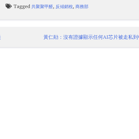
Tagged
,
,
共聚聚甲醛
反傾銷稅
商務部
談
黃仁勛：沒有證據顯示任何AI芯片被走私到