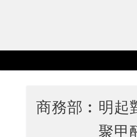
Skip
to
content
商務部︰明起
聚甲