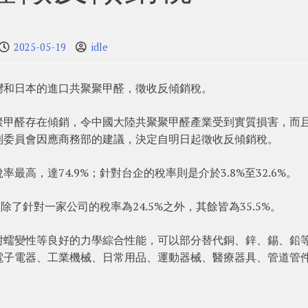
2025-05-19
idle
灣和日本的進口共聚聚甲醛，徵收反傾銷稅。
聚甲醛存在傾銷，令中國大陸共聚聚甲醛產業受到實質損害，而
則委員會因應商務部的建議，決定自明日起徵收反傾銷稅。
高，達74.9%；針對台企的稅率則是介於3.8%至32.6%。
除了針對一家公司的稅率為24.5%之外，其餘皆為35.5%。
耐蠕變性等良好的力學綜合性能，可以部分替代銅、鋅、錫、鉛
電子電器、工業機械、日常用品、運動器械、醫療器具、管道管