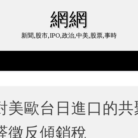
網網
新聞,股市,IPO,政治,中美,股票,事時
對美歐台日進口的共
醛徵反傾銷稅