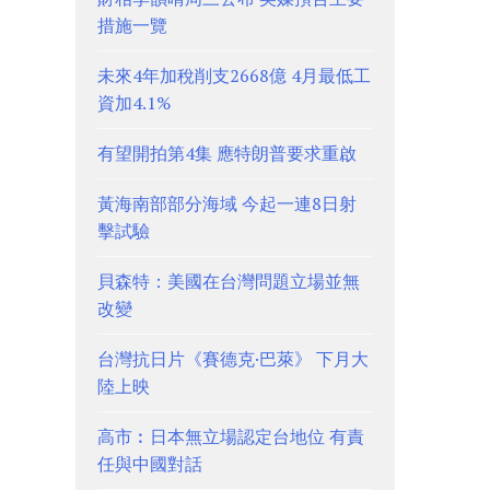
措施一覽
未來4年加稅削支2668億 4月最低工
資加4.1%
有望開拍第4集 應特朗普要求重啟
黃海南部部分海域 今起一連8日射
擊試驗
貝森特：美國在台灣問題立場並無
改變
台灣抗日片《賽德克·巴萊》 下月大
陸上映
高市︰日本無立場認定台地位 有責
任與中國對話