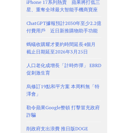
iPhone 17系列熱賣 蘋果將打低三
星、重奪全球最大智能手機商寶座
ChatGPT據報預計2030年至少2.2億
付費用戶 近日新推購物助手功能
螞蟻收購耀才要約時間延長4個月
截止日期延至2026年3月25日
人口老化成增長「計時炸彈」 EBRD
促刺激生育
烏修訂19點和平方案 本周料無「特
澤會」
勒令蘋果Google整頓 打擊冒充政府
詐騙
削政府支出浪費 推日版DOGE