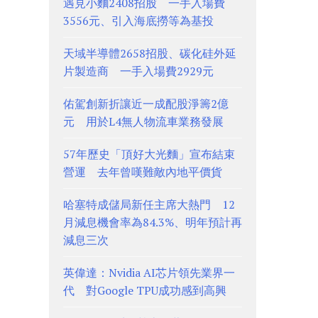
遇見小麵2408招股 一手入場費
3556元、引入海底撈等為基投
天域半導體2658招股、碳化硅外延
片製造商 一手入場費2929元
佑駕創新折讓近一成配股淨籌2億
元 用於L4無人物流車業務發展
57年歷史「頂好大光麵」宣布結束
營運 去年曾嘆難敵內地平價貨
哈塞特成儲局新任主席大熱門 12
月減息機會率為84.3%、明年預計再
減息三次
英偉達：Nvidia AI芯片領先業界一
代 對Google TPU成功感到高興