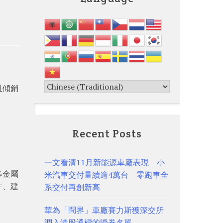
且傾銷
Recent Posts
一文看清11月新能源車廠表現 小
等金屬
米汽車交付量續逾4萬台 零跑車全
件、建
系交付再創新高
華為「問界」車廠賽力斯獲深交所
調入港股通標的證券名單