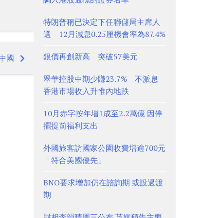
特朗普稱已決定下任聯儲局主席人
選 12月減息0.25厘機會率為87.4%
銀價再創新高 突破57美元
中國
翠華控股中期少賺23.7% 不派息
香港市場收入升惟內地跌
10月赤字按年增1成至2.2萬億 因停
擺提前福利支出
外國旅客訪國家公園收費增逾700元
「符合美國優先」
BNO要求增加仍在諮詢期 或設過渡
期
財相李韻晴周三公布 英媒預告主要