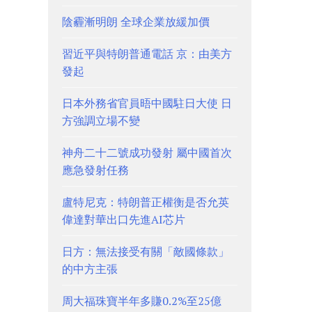
陰霾漸明朗 全球企業放緩加價
習近平與特朗普通電話 京：由美方
發起
日本外務省官員晤中國駐日大使 日
方強調立場不變
神舟二十二號成功發射 屬中國首次
應急發射任務
盧特尼克：特朗普正權衡是否允英
偉達對華出口先進AI芯片
日方：無法接受有關「敵國條款」
的中方主張
周大福珠寶半年多賺0.2%至25億