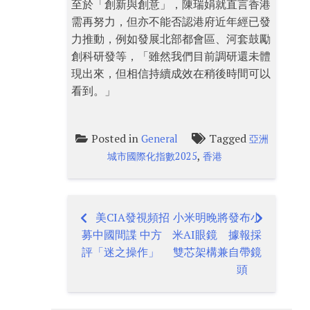
至於「創新與創意」，陳瑞娟就直言香港
需再努力，但亦不能否認港府近年經已發
力推動，例如發展北部都會區、河套鼓勵
創科研發等，「雖然我們目前調研還未體
現出來，但相信持續成效在稍後時間可以
看到。」
Posted in
Tagged
General
亞洲
,
城市國際化指數2025
香港
美CIA發視頻招
小米明晚將發布小
Post
募中國間諜 中方
米AI眼鏡 據報採
navigation
評「迷之操作」
雙芯架構兼自帶鏡
頭