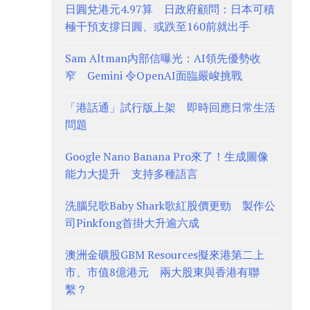
日圓兌港元4.97算 日政府顧問：日本可積
極干預支撐日圓、或跌至160前就出手
Sam Altman內部信曝光：AI領先優勢收
窄 Gemini 令OpenAI面臨嚴峻挑戰
「港話通」試行版上架 即時回應日常生活
問題
Google Nano Banana Pro來了！生成圖像
能力大提升 支持多種語言
洗腦兒歌Baby Shark歌紅股價更勁 製作公
司Pinkfong首掛大升逾六成
澳洲金礦股GBM Resources擬來港第二上
市、市值8億港元 兩大股東與香港有聯
繫？