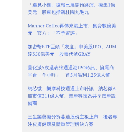
「遇見小麵」據報已展開預路演、擬集1億
美元 股東包括碧桂園九毛九
Manner Coffee再傳來港上市、集資數億美
元 官方：「不予置評」
加密幣ETF巨頭「灰度」申美股IPO、AUM
達350億美元 股票代號GRAY
量化派5次遞表終通過港IPO聆訊、擁電商
平台「羊小咩」 首5月溢利1.25億人幣
納芯微、樂摩科技通過上市聆訊 納芯微A
股市值211億人幣、樂摩科技為共享按摩設
備商
三生製藥擬分拆蔓迪股份主板上市 後者專
注皮膚健康及體重管理解決方案