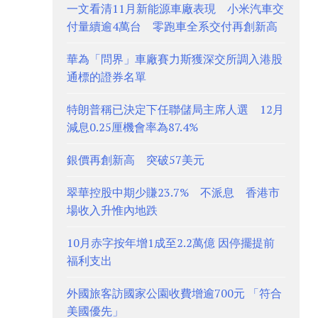
一文看清11月新能源車廠表現 小米汽車交
付量續逾4萬台 零跑車全系交付再創新高
華為「問界」車廠賽力斯獲深交所調入港股
通標的證券名單
特朗普稱已決定下任聯儲局主席人選 12月
減息0.25厘機會率為87.4%
銀價再創新高 突破57美元
翠華控股中期少賺23.7% 不派息 香港市
場收入升惟內地跌
10月赤字按年增1成至2.2萬億 因停擺提前
福利支出
外國旅客訪國家公園收費增逾700元 「符合
美國優先」