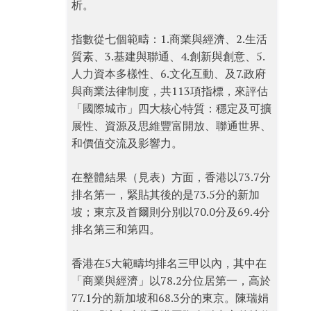
析。
指數從七個範疇：1.商業與經濟、2.生活
質素、3.基建與聯通、4.創新與創意、5.
人力資本多樣性、6.文化互動、及7.政府
與商業法律制度，共113項指標，來評估
「國際城市」四大核心特質：穩定及可擴
展性、資源及思維豐富開放、聯通世界、
和價值交流及影響力。
在整體結果（見表）方面，香港以73.7分
排名第一，緊貼其後的是73.5分的新加
坡；東京及首爾則分別以70.0分及69.4分
排名第三和第四。
香港在5大範疇均排名三甲以內，其中在
「商業與經濟」以78.2分位居第一，高於
77.1分的新加坡和68.3分的東京。陳瑞娟