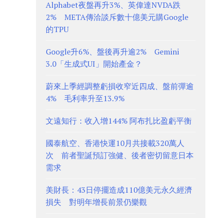
Alphabet夜盤再升3%、英偉達NVDA跌
2% META傳洽談斥數十億美元購Google
的TPU
Google升6%、盤後再升逾2% Gemini
3.0「生成式UI」開始產金？
蔚來上季經調整虧損收窄近四成、盤前彈逾
4% 毛利率升至13.9%
文遠知行：收入增144% 阿布扎比盈虧平衡
國泰航空、香港快運10月共接載320萬人
次 前者聖誕預訂強健、後者密切留意日本
需求
美財長：43日停擺造成110億美元永久經濟
損失 對明年增長前景仍樂觀