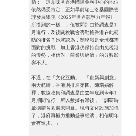
指：「這意味著香港國際金融中心的地位
依然備受肯定，正如早前瑞士洛桑國際管
理發展學院《2025年世界競爭力年報》
所提到的一樣。」但被問到由於調查是1
月進行，及後關稅戰會否動搖香港在此範
疇的排名？她就認為，關稅戰是全球都需
面對的挑戰，加上香港仍保持自由免稅港
的優勢，相信對「商業與經濟」的分數影
響不大。
不過，在「文化互動」、「創新與創意」
兩大範疇，香港則排名第四。陳瑞娟解
釋，數據收集和調查是由去年底到今年1
月期間進行，所以數據有滯後，「調研時
啟德體育園還未開幕。現時文化設施加強
了，港府再極力推動盛事經濟，相信明年
會有進步。」