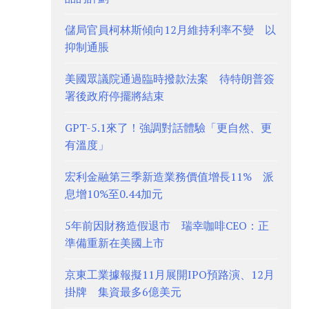
儲局官員柯林斯傾向12月維持利率不變 以
抑制通脹
美國眾議院通過臨時撥款法案 待特朗普簽
署後政府停擺將結束
GPT-5.1來了！強調對話體驗「更自然、更
有溫度」
宏利金融第三季新造業務價值增長11% 派
息增10%至0.44加元
5年前因財務造假退市 瑞幸咖啡CEO：正
準備重新在美國上市
京東工業據報擬11月展開IPO預路演、12月
掛牌 集資最多6億美元