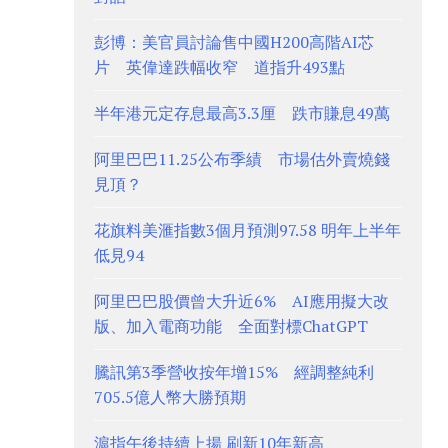
彭博：美官員討論售中國H200高階AI芯
片 英偉達跌幅收窄 道指升493點
半年港元定存息最高3.3厘 跌市賺息49萬
阿里巴巴11.25公布季績 市場估外賣燒錢
見頂？
花旗料美滙指數3個月預測97.58 明年上半年
低見94
阿里巴巴股價曾大升近6% AI應用擬大改
版、加入電商功能 全面對標ChatGPT
騰訊第3季營收按年增15% 經調整純利
705.5億人幣大勝預期
滬指午後持續上揚 刷新10年新高