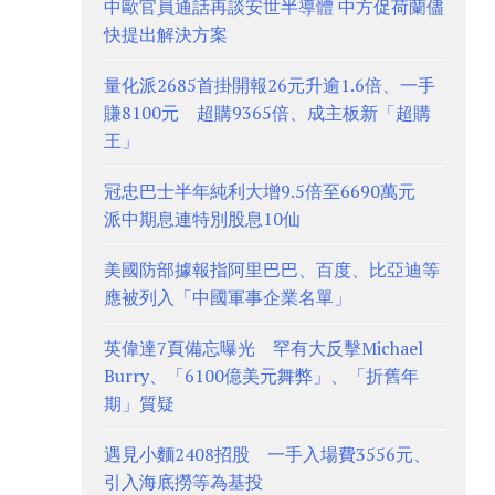
中歐官員通話再談安世半導體 中方促荷蘭儘
快提出解決方案
量化派2685首掛開報26元升逾1.6倍、一手
賺8100元 超購9365倍、成主板新「超購
王」
冠忠巴士半年純利大增9.5倍至6690萬元
派中期息連特別股息10仙
美國防部據報指阿里巴巴、百度、比亞迪等
應被列入「中國軍事企業名單」
英偉達7頁備忘曝光 罕有大反擊Michael
Burry、「6100億美元舞弊」、「折舊年
期」質疑
遇見小麵2408招股 一手入場費3556元、
引入海底撈等為基投