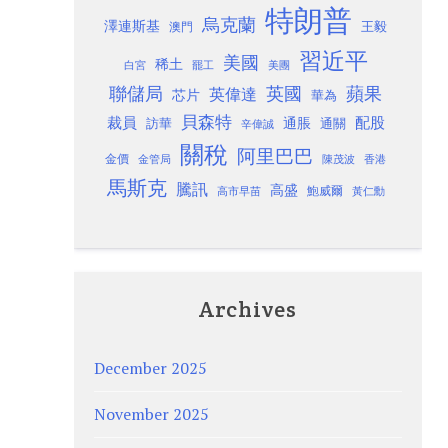
特朗普
烏克蘭
澤連斯基
澳門
王毅
習近平
美國
稀土
白宮
罷工
美團
聯儲局
蘋果
英國
英偉達
芯片
華為
貝森特
裁員
配股
通脹
訪華
通關
辛偉誠
關稅
阿里巴巴
金價
金管局
香港
陳茂波
馬斯克
騰訊
高盛
高市早苗
鮑威爾
黃仁勳
Archives
December 2025
November 2025