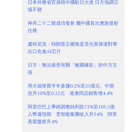
日本外務省官員晤中國駐日大使 日方強調立
場不變
神舟二十二號成功發射 屬中國首次應急發射
任務
盧特尼克：特朗普正權衡是否允英偉達對華
出口先進AI芯片
日方：無法接受有關「敵國條款」的中方主
張
周大福珠寶半年多賺0.2%至25億元、中期
息升10%至0.22元 港澳同店銷售增4.4%
阿里巴巴上季經調整純利跌72%至103.5億
人幣遜預期 雲智能集團收入升34% 阿里
美股盤前升4%