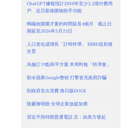
ChatGPT據報預計2030年至少2.2億付費用
戶 近日新推購物助手功能
螞蟻收購耀才要約時間延長4個月 截止日
期延至2026年3月25日
人口老化成增長「計時炸彈」 EBRD促刺激
生育
烏修訂19點和平方案 本周料無「特澤會」
勒令蘋果Google整頓 打擊冒充政府詐騙
削政府支出浪費 推日版DOGE
陰霾漸明朗 全球企業放緩加價
習近平與特朗普通電話 京：由美方發起