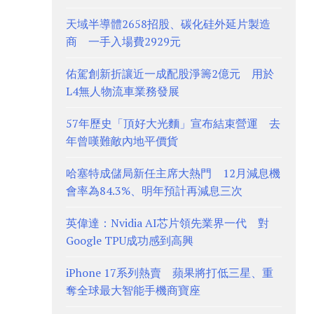
天域半導體2658招股、碳化硅外延片製造
商 一手入場費2929元
佑駕創新折讓近一成配股淨籌2億元 用於
L4無人物流車業務發展
57年歷史「頂好大光麵」宣布結束營運 去
年曾嘆難敵內地平價貨
哈塞特成儲局新任主席大熱門 12月減息機
會率為84.3%、明年預計再減息三次
英偉達：Nvidia AI芯片領先業界一代 對
Google TPU成功感到高興
iPhone 17系列熱賣 蘋果將打低三星、重
奪全球最大智能手機商寶座