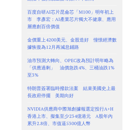
百度自研AI芯片昆侖芯「M100」明年初上
市 李彥宏：AI產業芯片獨大不健康、應用
層應創百倍價值
金價重上4200美元、金股造好 憧憬經濟數
據恢復為12月再減息鋪路
油市預測大轉向、OPEC改為預計明年略為
「供應過剩」 油價急跌4%、三桶油跌1%
至3%
特朗普簽署臨時撥款法案 結束美國史上最
長政府停擺 美期向好
NVIDIA供應商中際旭創據報選定投行A+H
香港上市、擬集至少234億港元 A股年內
累升2.8倍、市值逼5300億人幣