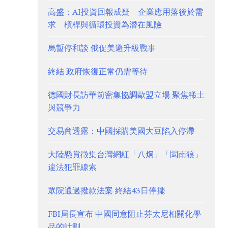
高盛：AI投資回報成疑 企業應用落後於需
求 槓桿與循環投資為潛在風險
烏暫停和談 俄促美避升級戰事
終結 政府恢復正常仍需等待
德國財長訪華前密集協調歐盟立場 聚焦稀土
與競爭力
交易商透露：中國採購美國大豆陷入停滯
大陸懸賞徵集台灣網紅「八炯」「閩南狼」
違法犯罪線索
眾院通過撥款法案 終結43日停擺
FBI局長宣布 中國同意阻止芬太尼相關化學
品的計劃