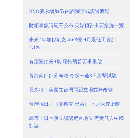
BNO要求增加仍在諮詢期 或設過渡期
財相李韻晴周三公布 英媒預告主要措施一覽
未來4年加稅削支2668億 4月最低工資加
4.1%
有望開拍第4集 應特朗普要求重啟
黃海南部部分海域 今起一連8日射擊試驗
貝森特：美國在台灣問題立場並無改變
台灣抗日片《賽德克·巴萊》 下月大陸上映
高市︰日本無立場認定台地位 有責任與中國
對話