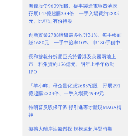
海偉股份9609招股、從事製造電容器薄膜
孖展147億超購334倍 一手入場費約2885
元、比亞迪有份持股
創新實業2788暗盤最多收升31%、每手帳面
賺1680元 一手中籤率10%、申180手穩中
長和據報分拆屈臣氏於香港及英國兩地上
市 料集資約156億元、明年上半年啟動
IPO
「羊小咩」母企量化派2685招股 孖展291
億超購2224倍、一手入場費4949元
特朗普反駁保守派 撐引進專才體現MAGA精
神
擬擴大離岸油氣鑽探 規模遠超拜登時期