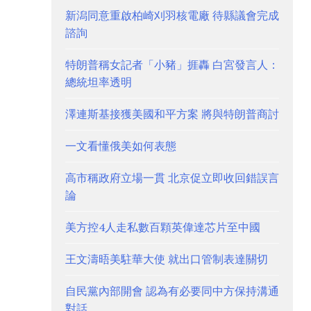
新潟同意重啟柏崎刈羽核電廠 待縣議會完成
諮詢
特朗普稱女記者「小豬」捱轟 白宮發言人：
總統坦率透明
澤連斯基接獲美國和平方案 將與特朗普商討
一文看懂俄美如何表態
高市稱政府立場一貫 北京促立即收回錯誤言
論
美方控4人走私數百顆英偉達芯片至中國
王文濤晤美駐華大使 就出口管制表達關切
自民黨內部開會 認為有必要同中方保持溝通
對話