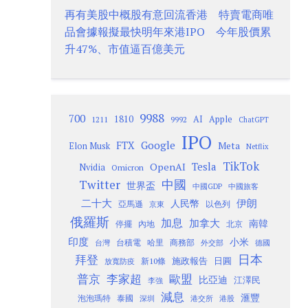
再有美股中概股有意回流香港 特賣電商唯
品會據報擬最快明年來港IPO 今年股價累
升47%、市值逼百億美元
9988
700
1810
AI
Apple
1211
9992
ChatGPT
IPO
Google
FTX
Meta
Elon Musk
Netflix
TikTok
Tesla
OpenAI
Nvidia
Omicron
Twitter
中國
世界盃
中國GDP
中國旅客
二十大
伊朗
人民幣
以色列
亞馬遜
京東
俄羅斯
加息
加拿大
南韓
內地
停擺
北京
印度
小米
台灣
台積電
哈里
商務部
外交部
德國
日本
拜登
施政報告
日圓
新10條
放寬防疫
歐盟
普京
李家超
比亞迪
江澤民
李強
減息
滙豐
泡泡瑪特
泰國
深圳
港股
港交所