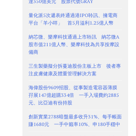
達350億美元 股票代號GRAY
量化派5次遞表終通過港IPO聆訊、擁電商
平台「羊小咩」 首5月溢利1.25億人幣
納芯微、樂摩科技通過上市聆訊 納芯微A
股市值211億人幣、樂摩科技為共享按摩設
備商
三生製藥擬分拆蔓迪股份主板上市 後者專
注皮膚健康及體重管理解決方案
海偉股份9609招股、從事製造電容器薄膜
孖展147億超購334倍 一手入場費約2885
元、比亞迪有份持股
創新實業2788暗盤最多收升31%、每手帳面
賺1680元 一手中籤率10%、申180手穩中