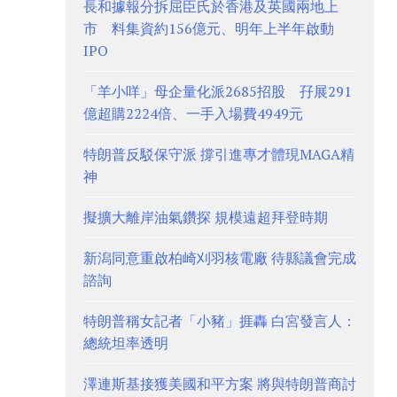
長和據報分拆屈臣氏於香港及英國兩地上
市 料集資約156億元、明年上半年啟動
IPO
「羊小咩」母企量化派2685招股 孖展291
億超購2224倍、一手入場費4949元
特朗普反駁保守派 撐引進專才體現MAGA精
神
擬擴大離岸油氣鑽探 規模遠超拜登時期
新潟同意重啟柏崎刈羽核電廠 待縣議會完成
諮詢
特朗普稱女記者「小豬」捱轟 白宮發言人：
總統坦率透明
澤連斯基接獲美國和平方案 將與特朗普商討