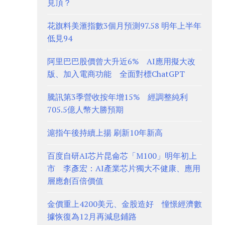
見頂？
花旗料美滙指數3個月預測97.58 明年上半年
低見94
阿里巴巴股價曾大升近6% AI應用擬大改
版、加入電商功能 全面對標ChatGPT
騰訊第3季營收按年增15% 經調整純利
705.5億人幣大勝預期
滬指午後持續上揚 刷新10年新高
百度自研AI芯片昆侖芯「M100」明年初上
市 李彥宏：AI產業芯片獨大不健康、應用
層應創百倍價值
金價重上4200美元、金股造好 憧憬經濟數
據恢復為12月再減息鋪路