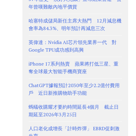
年曾嘆難敵內地平價貨
哈塞特成儲局新任主席大熱門 12月減息機
會率為84.3%、明年預計再減息三次
英偉達：Nvidia AI芯片領先業界一代 對
Google TPU成功感到高興
iPhone 17系列熱賣 蘋果將打低三星、重
奪全球最大智能手機商寶座
ChatGPT據報預計2030年至少2.2億付費用
戶 近日新推購物助手功能
螞蟻收購耀才要約時間延長4個月 截止日
期延至2026年3月25日
人口老化成增長「計時炸彈」 EBRD促刺激