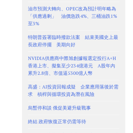
油市預測大轉向、OPEC改為預計明年略為
「供應過剩」 油價急跌4%、三桶油跌1%
至3%
特朗普簽署臨時撥款法案 結束美國史上最
長政府停擺 美期向好
NVIDIA供應商中際旭創據報選定投行A+H
香港上市、擬集至少234億港元 A股年內
累升2.8倍、市值逼5300億人幣
高盛：AI投資回報成疑 企業應用落後於需
求 槓桿與循環投資為潛在風險
烏暫停和談 俄促美避升級戰事
終結 政府恢復正常仍需等待