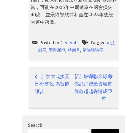
當，可能在2026年中期選舉在國會損失
40席，並最終導致共和黨在2028年總統
大選中落敗。
Posted in
Tagged
General
司法
,
,
,
部長
愛潑斯坦
特朗普
眾議院議長
加拿大或接受
新加坡蟬聯全球奢
Post
部分關稅 為貿協
侈品消費最貴城市
navigation
讓步
倫敦超越香港成亞
軍
Search