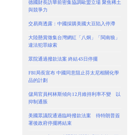
德國財長訪華前密集協調歐盟立場 聚焦稀土
與競爭力
交易商透露：中國採購美國大豆陷入停滯
大陸懸賞徵集台灣網紅「八炯」「閩南狼」
違法犯罪線索
眾院通過撥款法案 終結43日停擺
FBI局長宣布 中國同意阻止芬太尼相關化學
品的計劃
儲局官員柯林斯傾向12月維持利率不變 以
抑制通脹
美國眾議院通過臨時撥款法案 待特朗普簽
署後政府停擺將結束