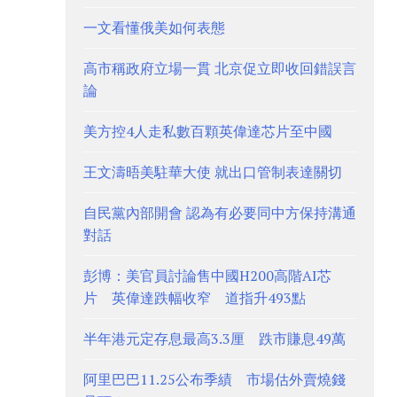
一文看懂俄美如何表態
高市稱政府立場一貫 北京促立即收回錯誤言
論
美方控4人走私數百顆英偉達芯片至中國
王文濤晤美駐華大使 就出口管制表達關切
自民黨內部開會 認為有必要同中方保持溝通
對話
彭博：美官員討論售中國H200高階AI芯
片 英偉達跌幅收窄 道指升493點
半年港元定存息最高3.3厘 跌市賺息49萬
阿里巴巴11.25公布季績 市場估外賣燒錢