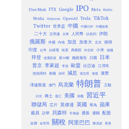
IPO
Google
FTX
Meta
Elon Musk
Netflix
TikTok
Tesla
OpenAI
Nvidia
Omicron
Twitter
中國
世界盃
中國GDP
中國旅客
二十大
伊朗
人民幣
以色列
亞馬遜
京東
俄羅斯
加息
加拿大
南韓
內地
停擺
北京
印度
小米
台灣
台積電
哈里
商務部
外交部
德國
日本
拜登
施政報告
日圓
新10條
放寬防疫
歐盟
普京
李家超
比亞迪
江澤民
李強
減息
滙豐
泡泡瑪特
泰國
深圳
港股
港交所
特朗普
烏克蘭
澤連斯基
澳門
王毅
習近平
美國
稀土
白宮
罷工
美團
聯儲局
蘋果
英國
英偉達
芯片
華為
貝森特
裁員
配股
通脹
訪華
通關
辛偉誠
關稅
阿里巴巴
金價
金管局
香港
陳茂波