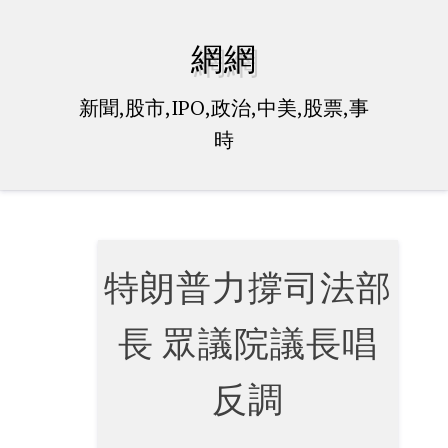
Skip
to
網網
content
新聞,股市,IPO,政治,中美,股票,事
時
特朗普力撐司法部
長 眾議院議長唱
反調