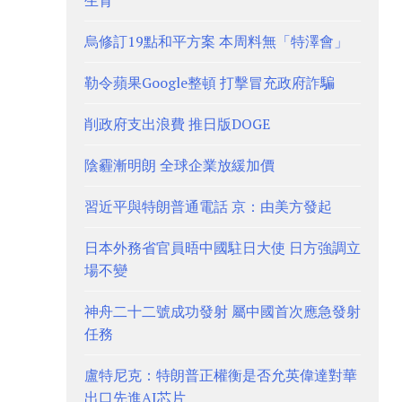
生育
烏修訂19點和平方案 本周料無「特澤會」
勒令蘋果Google整頓 打擊冒充政府詐騙
削政府支出浪費 推日版DOGE
陰霾漸明朗 全球企業放緩加價
習近平與特朗普通電話 京：由美方發起
日本外務省官員晤中國駐日大使 日方強調立
場不變
神舟二十二號成功發射 屬中國首次應急發射
任務
盧特尼克：特朗普正權衡是否允英偉達對華
出口先進AI芯片