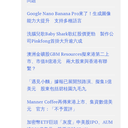
問題
Google Nano Banana Pro來了！生成圖像
能力大提升 支持多種語言
洗腦兒歌Baby Shark歌紅股價更勁 製作公
司Pinkfong首掛大升逾六成
澳洲金礦股GBM Resources擬來港第二上
市、市值8億港元 兩大股東與香港有聯
繫？
「遇見小麵」據報已展開預路演、擬集1億
美元 股東包括碧桂園九毛九
Manner Coffee再傳來港上市、集資數億美
元 官方：「不予置評」
加密幣ETF巨頭「灰度」申美股IPO、AUM