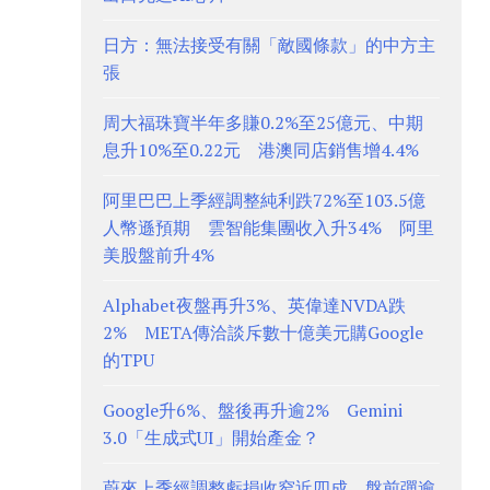
日方：無法接受有關「敵國條款」的中方主
張
周大福珠寶半年多賺0.2%至25億元、中期
息升10%至0.22元 港澳同店銷售增4.4%
阿里巴巴上季經調整純利跌72%至103.5億
人幣遜預期 雲智能集團收入升34% 阿里
美股盤前升4%
Alphabet夜盤再升3%、英偉達NVDA跌
2% META傳洽談斥數十億美元購Google
的TPU
Google升6%、盤後再升逾2% Gemini
3.0「生成式UI」開始產金？
蔚來上季經調整虧損收窄近四成、盤前彈逾