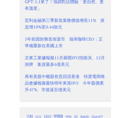
GPT-5.1來了！強調對話體驗「更自然、更
有溫度」
宏利金融第三季新造業務價值增長11% 派
息增10%至0.44加元
5年前因財務造假退市 瑞幸咖啡CEO：正
準備重新在美國上市
京東工業據報擬11月展開IPO預路演、12月
掛牌 集資最多6億美元
再有美股中概股有意回流香港 特賣電商唯
品會據報擬最快明年來港IPO 今年股價累
升47%、市值逼百億美元
9988
700
1810
AI
Apple
1211
9992
ChatGPT