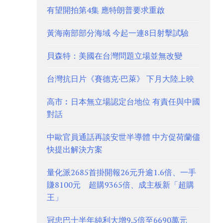
有望開拍第4集 應特朗普要求重啟
黃海南部部分海域 今起一連8日射擊試驗
貝森特：美國在台灣問題立場並無改變
台灣抗日片《賽德克·巴萊》 下月大陸上映
高市︰日本無立場認定台地位 有責任與中國
對話
中歐官員通話再談安世半導體 中方促荷蘭儘
快提出解決方案
量化派2685首掛開報26元升逾1.6倍、一手
賺8100元 超購9365倍、成主板新「超購
王」
冠忠巴士半年純利大增9.5倍至6690萬元