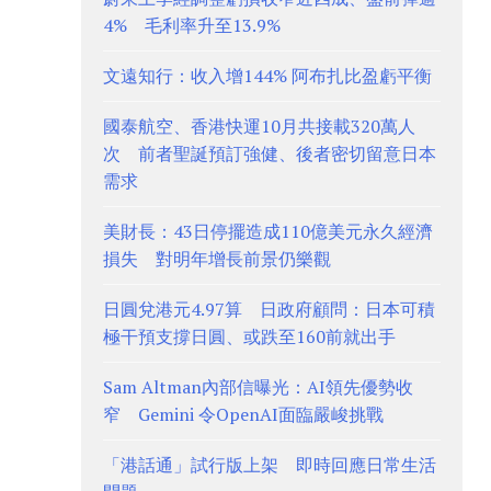
4% 毛利率升至13.9%
文遠知行：收入增144% 阿布扎比盈虧平衡
國泰航空、香港快運10月共接載320萬人
次 前者聖誕預訂強健、後者密切留意日本
需求
美財長：43日停擺造成110億美元永久經濟
損失 對明年增長前景仍樂觀
日圓兌港元4.97算 日政府顧問：日本可積
極干預支撐日圓、或跌至160前就出手
Sam Altman內部信曝光：AI領先優勢收
窄 Gemini 令OpenAI面臨嚴峻挑戰
「港話通」試行版上架 即時回應日常生活