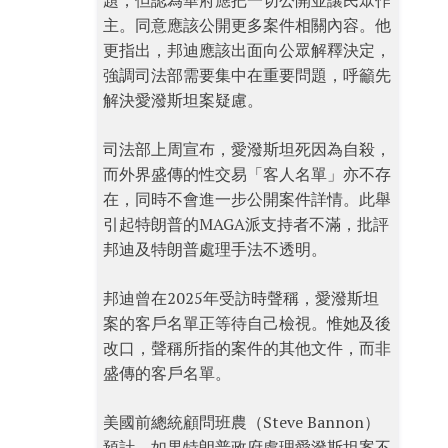
題，但認為華府應把一切公開並讓民眾作
主。同意應該公開更多案件相關內容。他
更指出，邦迪應該出面向公眾解釋決定，
強調司法部需要集中在重要問題，呼籲先
解決愛潑斯坦案疑慮。
司法部上周宣布，愛潑斯坦死因為自殺，
而外界盛傳的性交易「客人名單」亦不存
在，同時不會進一步公開案件詳情。此舉
引起特朗普的MAGA派支持者不滿，批評
邦迪及特朗普處理手法不透明。
邦迪曾在2025年受訪時聲稱，愛潑斯坦
案的客戶名單正等待自己檢視。惟她及後
改口，聲稱所指的案件的其他文件，而非
盛傳的客戶名單。
美國前總統顧問班農（Steve Bannon）
預計，如果特朗普政府處理愛潑斯坦案不