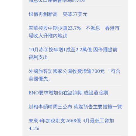
減息0.25厘機會率為87.4%
銀價再創新高 突破57美元
翠華控股中期少賺23.7% 不派息 香港市
場收入升惟內地跌
10月赤字按年增1成至2.2萬億 因停擺提前
福利支出
外國旅客訪國家公園收費增逾700元 「符合
美國優先」
BNO要求增加仍在諮詢期 或設過渡期
財相李韻晴周三公布 英媒預告主要措施一覽
未來4年加稅削支2668億 4月最低工資加
4.1%