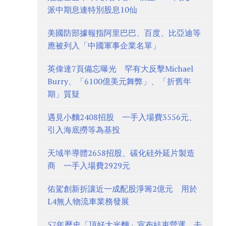
派中期息連特別股息10仙
美國防部據報指阿里巴巴、百度、比亞迪等
應被列入「中國軍事企業名單」
英偉達7頁備忘曝光 罕有大反擊Michael
Burry、「6100億美元舞弊」、「折舊年
期」質疑
遇見小麵2408招股 一手入場費3556元、
引入海底撈等為基投
天域半導體2658招股、碳化硅外延片製造
商 一手入場費2929元
佑駕創新折讓近一成配股淨籌2億元 用於
L4無人物流車業務發展
57年歷史「頂好大光麵」宣布結束營運 去