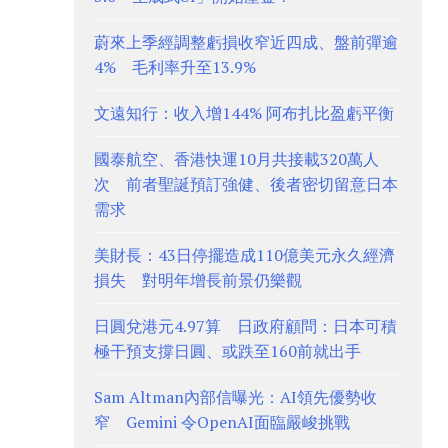
蔚來上季經調整虧損收窄近四成、盤前彈逾
4% 毛利率升至13.9%
文遠知行：收入增144% 阿布扎比盈虧平衡
國泰航空、香港快運10月共接載320萬人
次 前者聖誕預訂強健、後者密切留意日本
需求
美財長：43日停擺造成110億美元永久經濟
損失 對明年增長前景仍樂觀
日圓兌港元4.97算 日政府顧問：日本可積
極干預支撐日圓、或跌至160前就出手
Sam Altman內部信曝光：AI領先優勢收
窄 Gemini 令OpenAI面臨嚴峻挑戰