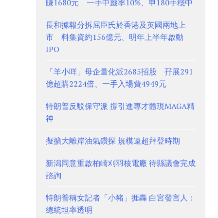
賺1680元 一手中籤率10%、申180手穩中
長和據報分拆屈臣氏於香港及英國兩地上
市 料集資約156億元、明年上半年啟動
IPO
「羊小咩」母企量化派2685招股 孖展291
億超購2224倍、一手入場費4949元
特朗普反駁保守派 撐引進專才體現MAGA精
神
擬擴大離岸油氣鑽探 規模遠超拜登時期
新潟同意重啟柏崎刈羽核電廠 待縣議會完成
諮詢
特朗普稱女記者「小豬」捱轟 白宮發言人：
總統坦率透明