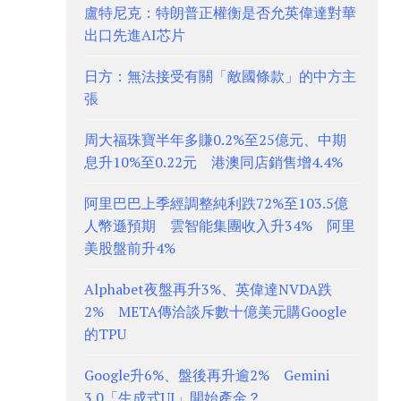
盧特尼克：特朗普正權衡是否允英偉達對華
出口先進AI芯片
日方：無法接受有關「敵國條款」的中方主
張
周大福珠寶半年多賺0.2%至25億元、中期
息升10%至0.22元 港澳同店銷售增4.4%
阿里巴巴上季經調整純利跌72%至103.5億
人幣遜預期 雲智能集團收入升34% 阿里
美股盤前升4%
Alphabet夜盤再升3%、英偉達NVDA跌
2% META傳洽談斥數十億美元購Google
的TPU
Google升6%、盤後再升逾2% Gemini
3.0「生成式UI」開始產金？