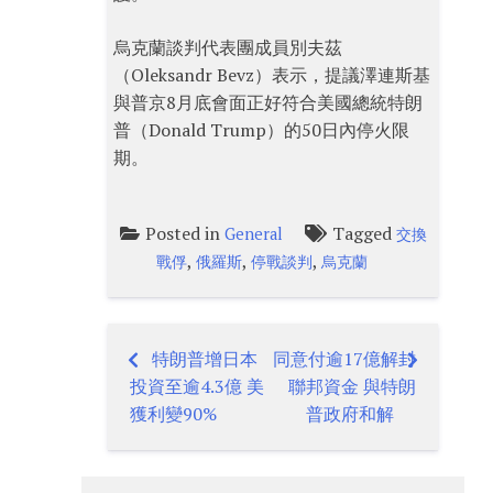
烏克蘭談判代表團成員別夫茲
（Oleksandr Bevz）表示，提議澤連斯基
與普京8月底會面正好符合美國總統特朗
普（Donald Trump）的50日內停火限
期。
Posted in
Tagged
General
交換
,
,
,
戰俘
俄羅斯
停戰談判
烏克蘭
特朗普增日本
同意付逾17億解封
Post
投資至逾4.3億 美
聯邦資金 與特朗
navigation
獲利變90%
普政府和解