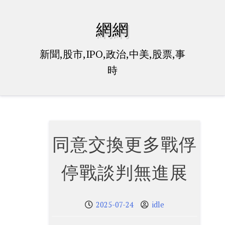
Skip
to
網網
content
新聞,股市,IPO,政治,中美,股票,事
時
同意交換更多戰俘
停戰談判無進展
2025-07-24
idle