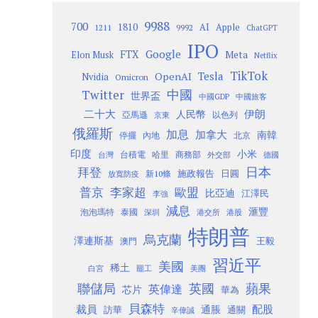
9988
700
1810
AI
Apple
1211
9992
ChatGPT
IPO
Google
FTX
Meta
Elon Musk
Netflix
TikTok
Tesla
OpenAI
Nvidia
Omicron
Twitter
中國
世界盃
中國GDP
中國旅客
二十大
伊朗
人民幣
以色列
亞馬遜
京東
俄羅斯
加息
加拿大
南韓
內地
停擺
北京
印度
小米
台灣
台積電
哈里
商務部
外交部
德國
日本
拜登
施政報告
日圓
新10條
放寬防疫
歐盟
普京
李家超
比亞迪
江澤民
李強
減息
滙豐
泡泡瑪特
泰國
深圳
港股
港交所
特朗普
烏克蘭
澤連斯基
澳門
王毅
習近平
美國
稀土
白宮
罷工
美團
聯儲局
蘋果
英國
英偉達
芯片
華為
貝森特
裁員
配股
通脹
訪華
通關
辛偉誠