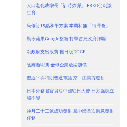
人口老化成增長「計時炸彈」 EBRD促刺激
生育
烏修訂19點和平方案 本周料無「特澤會」
勒令蘋果Google整頓 打擊冒充政府詐騙
削政府支出浪費 推日版DOGE
陰霾漸明朗 全球企業放緩加價
習近平與特朗普通電話 京：由美方發起
日本外務省官員晤中國駐日大使 日方強調立
場不變
神舟二十二號成功發射 屬中國首次應急發射
任務