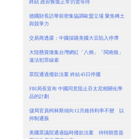
終結 政府恢復正常仍需等待
德國財長訪華前密集協調歐盟立場 聚焦稀土
與競爭力
交易商透露：中國採購美國大豆陷入停滯
大陸懸賞徵集台灣網紅「八炯」「閩南狼」
違法犯罪線索
眾院通過撥款法案 終結43日停擺
FBI局長宣布 中國同意阻止芬太尼相關化學
品的計劃
儲局官員柯林斯傾向12月維持利率不變 以
抑制通脹
美國眾議院通過臨時撥款法案 待特朗普簽