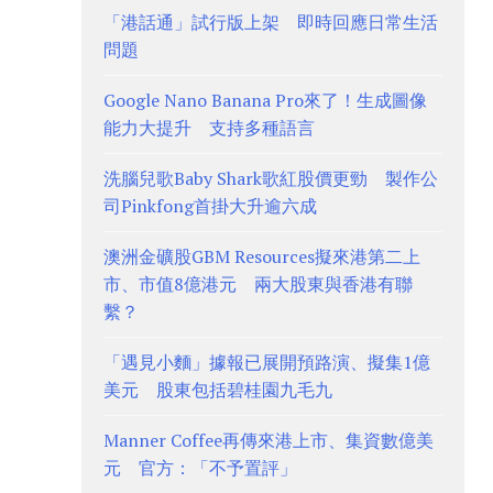
「港話通」試行版上架 即時回應日常生活
問題
Google Nano Banana Pro來了！生成圖像
能力大提升 支持多種語言
洗腦兒歌Baby Shark歌紅股價更勁 製作公
司Pinkfong首掛大升逾六成
澳洲金礦股GBM Resources擬來港第二上
市、市值8億港元 兩大股東與香港有聯
繫？
「遇見小麵」據報已展開預路演、擬集1億
美元 股東包括碧桂園九毛九
Manner Coffee再傳來港上市、集資數億美
元 官方：「不予置評」