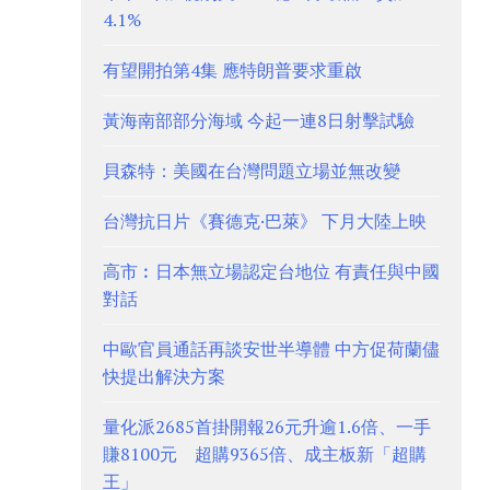
4.1%
有望開拍第4集 應特朗普要求重啟
黃海南部部分海域 今起一連8日射擊試驗
貝森特：美國在台灣問題立場並無改變
台灣抗日片《賽德克·巴萊》 下月大陸上映
高市︰日本無立場認定台地位 有責任與中國
對話
中歐官員通話再談安世半導體 中方促荷蘭儘
快提出解決方案
量化派2685首掛開報26元升逾1.6倍、一手
賺8100元 超購9365倍、成主板新「超購
王」