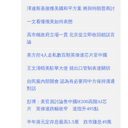
澤連斯基接獲美國和平方案 將與特朗普商討
一文看懂俄美如何表態
高市稱政府立場一貫 北京促立即收回錯誤言
論
美方控4人走私數百顆英偉達芯片至中國
王文濤晤美駐華大使 就出口管制表達關切
自民黨內部開會 認為有必要同中方保持溝通
對話
彭博：美官員討論售中國H200高階AI芯
片 英偉達跌幅收窄 道指升493點
半年港元定存息最高3.3厘 跌市賺息49萬