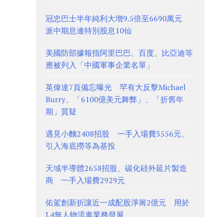
冠忠巴士半年純利大增9.5倍至6690萬元
派中期息連特別股息10仙
美國防部據報指阿里巴巴、百度、比亞迪等
應被列入「中國軍事企業名單」
英偉達7頁備忘曝光 罕有大反擊Michael
Burry、「6100億美元舞弊」、「折舊年
期」質疑
遇見小麵2408招股 一手入場費3556元、
引入海底撈等為基投
天域半導體2658招股、碳化硅外延片製造
商 一手入場費2929元
佑駕創新折讓近一成配股淨籌2億元 用於
L4無人物流車業務發展