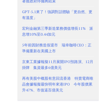
署後政府停擺將結束
GPT-5.1來了！強調對話體驗「更自然、更
有溫度」
宏利金融第三季新造業務價值增長11% 派
息增10%至0.44加元
5年前因財務造假退市 瑞幸咖啡CEO：正
準備重新在美國上市
京東工業據報擬11月展開IPO預路演、12月
掛牌 集資最多6億美元
再有美股中概股有意回流香港 特賣電商唯
品會據報擬最快明年來港IPO 今年股價累
升47%、市值逼百億美元