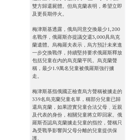
雙方歸還屍體。但烏克蘭表明，希望立即
及更長期停火。
梅津斯基透露，俄烏同意交換最少1,200
名戰俘，俄羅斯亦提議交還3,000具烏克
蘭遺體。烏梅羅夫表示，烏方預計未來進
一步交換戰俘，持續堅持要求俄羅斯釋放
包括兒童在內的烏克蘭平民。烏克蘭聲
稱，最少1.9萬名兒童被俄羅斯強行擄
走。
梅津斯基指俄國正檢查烏方聲稱被擄走的
339名烏克蘭兒童名單，稱部分兒童已歸
還烏克蘭，如果證實兒童合法父母﹑近親
及代表的身份，相關兒童將立即回家。俄
羅斯否認烏克蘭擄走兒童的指控，聲稱只
為受戰爭影響與父母分離的兒童提供保
護。