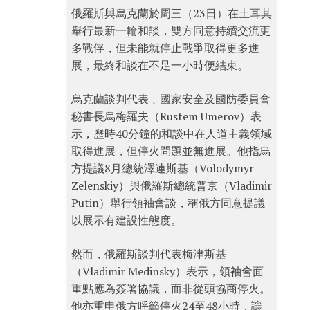
俄羅斯與烏克蘭於周三（23日）在土耳其
舉行最新一輪和談，雙方同意持續交流更
多戰俘，但未能就停止戰爭取得更多進
展，最終和談在不足一小時便結束。
烏克蘭談判代表﹑國家安全及國防委員會
秘書長烏梅羅夫（Rustem Umerov）表
示，歷時40分鐘的和談中在人道主義領域
取得進展，但停火問題並無進展。他指烏
方提議8月總統澤連斯基（Volodymyr
Zelenskiy）與俄羅斯總統普京（Vladimir
Putin）舉行領袖會談，稱俄方同意提議
以展示有建設性態度。
然而，俄羅斯談判代表梅津斯基
（Vladimir Medinsky）表示，領袖會面
重點應為簽署協議，而非從頭協商停火。
他亦重申俄方呼籲停火24至48小時，讓