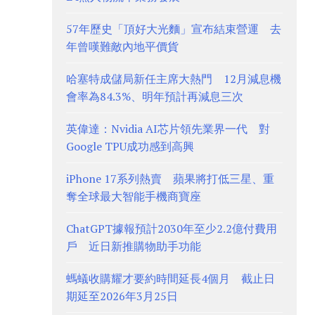
57年歷史「頂好大光麵」宣布結束營運 去
年曾嘆難敵內地平價貨
哈塞特成儲局新任主席大熱門 12月減息機
會率為84.3%、明年預計再減息三次
英偉達：Nvidia AI芯片領先業界一代 對
Google TPU成功感到高興
iPhone 17系列熱賣 蘋果將打低三星、重
奪全球最大智能手機商寶座
ChatGPT據報預計2030年至少2.2億付費用
戶 近日新推購物助手功能
螞蟻收購耀才要約時間延長4個月 截止日
期延至2026年3月25日