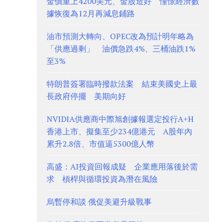
金價重上4200美元、金股造好 憧憬經濟數
據恢復為12月再減息鋪路
油市預測大轉向、OPEC改為預計明年略為
「供應過剩」 油價急跌4%、三桶油跌1%
至3%
特朗普簽署臨時撥款法案 結束美國史上最
長政府停擺 美期向好
NVIDIA供應商中際旭創據報選定投行A+H
香港上市、擬集至少234億港元 A股年內
累升2.8倍、市值逼5300億人幣
高盛：AI投資回報成疑 企業應用落後於需
求 槓桿與循環投資為潛在風險
烏暫停和談 俄促美避升級戰事