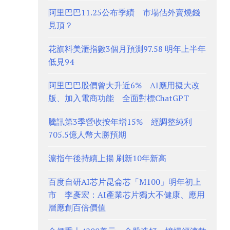
阿里巴巴11.25公布季績 市場估外賣燒錢
見頂？
花旗料美滙指數3個月預測97.58 明年上半年
低見94
阿里巴巴股價曾大升近6% AI應用擬大改
版、加入電商功能 全面對標ChatGPT
騰訊第3季營收按年增15% 經調整純利
705.5億人幣大勝預期
滬指午後持續上揚 刷新10年新高
百度自研AI芯片昆侖芯「M100」明年初上
市 李彥宏：AI產業芯片獨大不健康、應用
層應創百倍價值