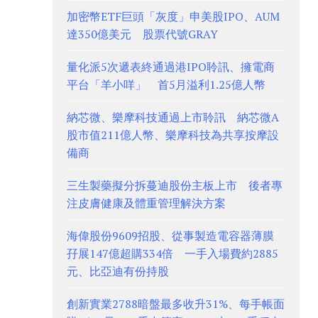
加密幣ETF巨頭「灰度」申美股IPO、AUM
達350億美元 股票代號GRAY
量化派5次遞表終通過港IPO聆訊、擁電商
平台「羊小咩」 首5月溢利1.25億人幣
納芯微、樂摩科技通過上市聆訊 納芯微A
股市值211億人幣、樂摩科技為共享按摩設
備商
三生製藥擬分拆蔓迪股份主板上市 後者專
注皮膚健康及體重管理解決方案
海偉股份9609招股、從事製造電容器薄膜
孖展147億超購334倍 一手入場費約2885
元、比亞迪有份持股
創新實業2788暗盤最多收升31%、每手帳面