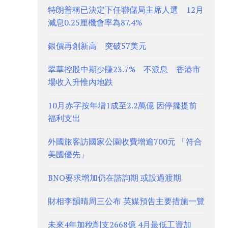
特朗普稱已決定下任聯儲局主席人選 12月
減息0.25厘機會率為87.4%
銀價再創新高 突破57美元
翠華控股中期少賺23.7% 不派息 香港市
場收入升惟內地跌
10月赤字按年增1成至2.2萬億 因停擺提前
福利支出
外國旅客訪國家公園收費增逾700元 「符合
美國優先」
BNO要求增加仍在諮詢期 或設過渡期
財相李韻晴周三公布 英媒預告主要措施一覽
未來4年加稅削支2668億 4月最低工資加