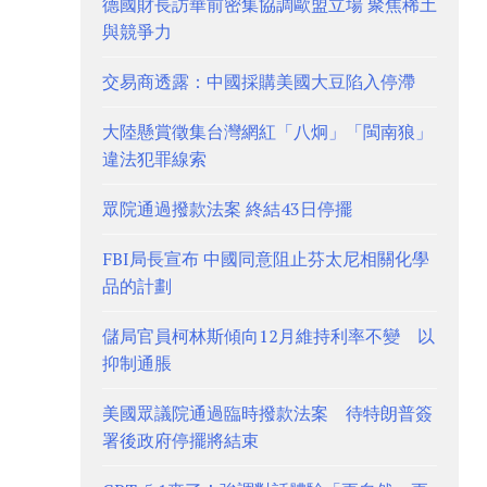
德國財長訪華前密集協調歐盟立場 聚焦稀土
與競爭力
交易商透露：中國採購美國大豆陷入停滯
大陸懸賞徵集台灣網紅「八炯」「閩南狼」
違法犯罪線索
眾院通過撥款法案 終結43日停擺
FBI局長宣布 中國同意阻止芬太尼相關化學
品的計劃
儲局官員柯林斯傾向12月維持利率不變 以
抑制通脹
美國眾議院通過臨時撥款法案 待特朗普簽
署後政府停擺將結束