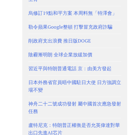
烏修訂19點和平方案 本周料無「特澤會」
勒令蘋果Google整頓 打擊冒充政府詐騙
削政府支出浪費 推日版DOGE
陰霾漸明朗 全球企業放緩加價
習近平與特朗普通電話 京：由美方發起
日本外務省官員晤中國駐日大使 日方強調立
場不變
神舟二十二號成功發射 屬中國首次應急發射
任務
盧特尼克：特朗普正權衡是否允英偉達對華
出口先進AI芯片