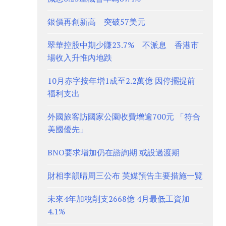
銀價再創新高 突破57美元
翠華控股中期少賺23.7% 不派息 香港市
場收入升惟內地跌
10月赤字按年增1成至2.2萬億 因停擺提前
福利支出
外國旅客訪國家公園收費增逾700元 「符合
美國優先」
BNO要求增加仍在諮詢期 或設過渡期
財相李韻晴周三公布 英媒預告主要措施一覽
未來4年加稅削支2668億 4月最低工資加
4.1%