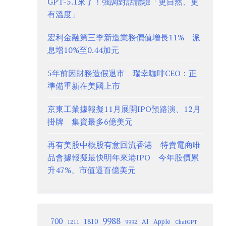
GPT-5.1來了！強調對話體驗「更自然、更
有溫度」
宏利金融第三季新造業務價值增長11% 派
息增10%至0.44加元
5年前因財務造假退市 瑞幸咖啡CEO：正
準備重新在美國上市
京東工業據報擬11月展開IPO預路演、12月
掛牌 集資最多6億美元
再有美股中概股有意回流香港 特賣電商唯
品會據報擬最快明年來港IPO 今年股價累
升47%、市值逼百億美元
9988
700
1810
AI
Apple
1211
9992
ChatGPT