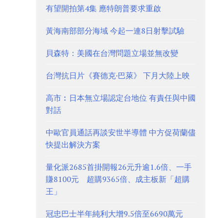
有望開拍第4集 應特朗普要求重啟
黃海南部部分海域 今起一連8日射擊試驗
貝森特：美國在台灣問題立場並無改變
台灣抗日片《賽德克·巴萊》 下月大陸上映
高市︰日本無立場認定台地位 有責任與中國
對話
中歐官員通話再談安世半導體 中方促荷蘭儘
快提出解決方案
量化派2685首掛開報26元升逾1.6倍、一手
賺8100元 超購9365倍、成主板新「超購
王」
冠忠巴士半年純利大增9.5倍至6690萬元