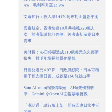
4% 毛利率升至13.9%
文遠知行：收入增144% 阿布扎比盈虧平衡
國泰航空、香港快運10月共接載320萬人
次 前者聖誕預訂強健、後者密切留意日本
需求
美財長：43日停擺造成110億美元永久經濟
損失 對明年增長前景仍樂觀
日圓兌港元4.97算 日政府顧問：日本可積
極干預支撐日圓、或跌至160前就出手
Sam Altman內部信曝光：AI領先優勢收
窄 Gemini 令OpenAI面臨嚴峻挑戰
「港話通」試行版上架 即時回應日常生活
問題