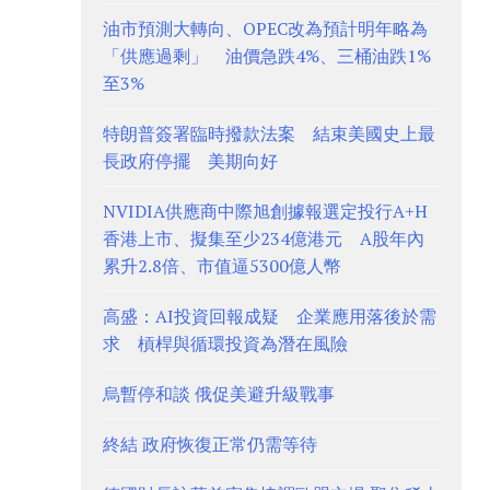
油市預測大轉向、OPEC改為預計明年略為
「供應過剩」 油價急跌4%、三桶油跌1%
至3%
特朗普簽署臨時撥款法案 結束美國史上最
長政府停擺 美期向好
NVIDIA供應商中際旭創據報選定投行A+H
香港上市、擬集至少234億港元 A股年內
累升2.8倍、市值逼5300億人幣
高盛：AI投資回報成疑 企業應用落後於需
求 槓桿與循環投資為潛在風險
烏暫停和談 俄促美避升級戰事
終結 政府恢復正常仍需等待