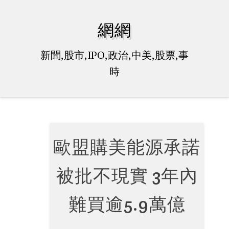
Skip
to
網網
content
新聞,股市,IPO,政治,中美,股票,事
時
歐盟購美能源承諾
被批不現實 3年內
難買逾5.9萬億