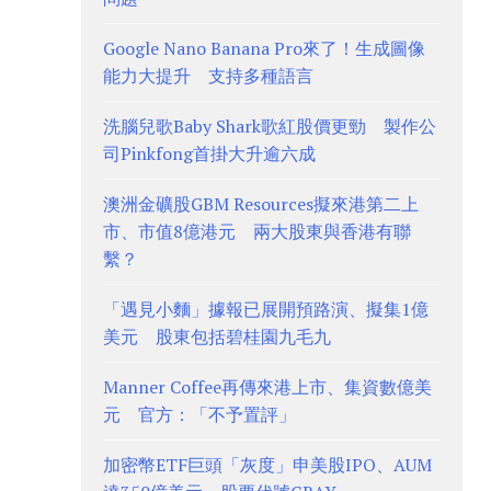
Google Nano Banana Pro來了！生成圖像
能力大提升 支持多種語言
洗腦兒歌Baby Shark歌紅股價更勁 製作公
司Pinkfong首掛大升逾六成
澳洲金礦股GBM Resources擬來港第二上
市、市值8億港元 兩大股東與香港有聯
繫？
「遇見小麵」據報已展開預路演、擬集1億
美元 股東包括碧桂園九毛九
Manner Coffee再傳來港上市、集資數億美
元 官方：「不予置評」
加密幣ETF巨頭「灰度」申美股IPO、AUM