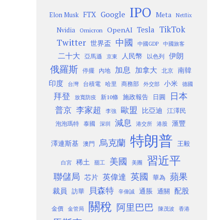
IPO
Google
FTX
Meta
Elon Musk
Netflix
TikTok
Tesla
OpenAI
Nvidia
Omicron
Twitter
中國
世界盃
中國GDP
中國旅客
二十大
伊朗
人民幣
以色列
亞馬遜
京東
俄羅斯
加息
加拿大
南韓
內地
停擺
北京
印度
小米
台灣
台積電
哈里
商務部
外交部
德國
日本
拜登
施政報告
日圓
新10條
放寬防疫
歐盟
普京
李家超
比亞迪
江澤民
李強
減息
滙豐
泡泡瑪特
泰國
深圳
港股
港交所
特朗普
烏克蘭
澤連斯基
澳門
王毅
習近平
美國
稀土
白宮
罷工
美團
聯儲局
蘋果
英國
英偉達
芯片
華為
貝森特
裁員
配股
通脹
訪華
通關
辛偉誠
關稅
阿里巴巴
金價
金管局
香港
陳茂波