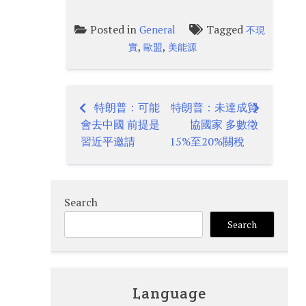
Posted in
Tagged
General
不現
,
,
實
歐盟
美能源
特朗普：可能
特朗普：未達成貿
Post
會去中國 前提是
協國家 多數徵
navigation
習近平邀請
15%至20%關稅
Search
Search
Language