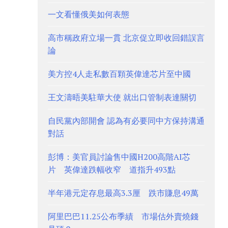
一文看懂俄美如何表態
高市稱政府立場一貫 北京促立即收回錯誤言
論
美方控4人走私數百顆英偉達芯片至中國
王文濤晤美駐華大使 就出口管制表達關切
自民黨內部開會 認為有必要同中方保持溝通
對話
彭博：美官員討論售中國H200高階AI芯
片 英偉達跌幅收窄 道指升493點
半年港元定存息最高3.3厘 跌市賺息49萬
阿里巴巴11.25公布季績 市場估外賣燒錢