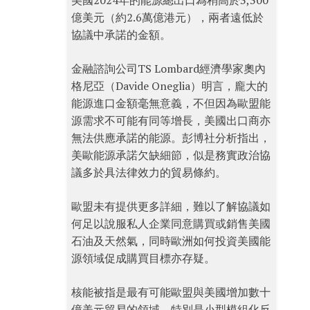
美國2024年的能源總出口為稍高於3,300
億美元（約2.6萬億港元），兩者遠低於
協議中承諾的金額。
金融諮詢公司TS Lombard經濟學家奧內
格尼亞（Davide Oneglia）明言，龐大的
能源進口金額毫無意義，不但因為歐盟能
源需求不可能有同等增長，美國出口商亦
無法供應承諾的能源。彭博社分析指出，
美歐能源承諾欠缺細節，似是務實政治協
議多於具法律效力的貿易條約。
歐盟未有提供更多詳細，難以了解協議如
何足以說服私人企業同意購買或銷售美國
石油及天然氣，同時歐洲如何投資美國能
源領域促成購買目標亦存疑。
核能被指是最有可能歐盟與美國增加數十
億美元貿易的領域，特別是小型模組化反