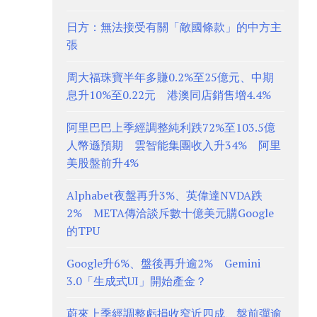
日方：無法接受有關「敵國條款」的中方主
張
周大福珠寶半年多賺0.2%至25億元、中期
息升10%至0.22元 港澳同店銷售增4.4%
阿里巴巴上季經調整純利跌72%至103.5億
人幣遜預期 雲智能集團收入升34% 阿里
美股盤前升4%
Alphabet夜盤再升3%、英偉達NVDA跌
2% META傳洽談斥數十億美元購Google
的TPU
Google升6%、盤後再升逾2% Gemini
3.0「生成式UI」開始產金？
蔚來上季經調整虧損收窄近四成、盤前彈逾