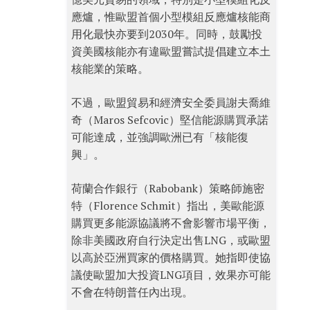
應爐，惟歐盟首個小型模組反應爐核能商
用化最快亦要到2030年。同時，鼓勵投
資美國核能亦有違歐盟嘗試提倡建立本土
核能業的策略。
不過，歐盟貿易和經濟安全委員謝夫喬維
奇（Maros Sefcovic）堅信能源購買承諾
可能達成，並強調歐洲已有「核能復
興」。
荷蘭合作銀行（Rabobank）策略師施密
特（Florence Schmit）指出，美歐能源
購買更多能源協議將不會影響市場平衡，
除非美國政府自行決定出售LNG，或歐盟
以高於亞洲買家的價格購買。她指即使協
議使歐盟加大投資LNG項目，效果亦可能
不會在特朗普任內出現。