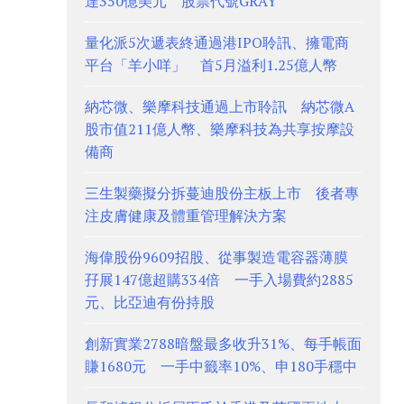
達350億美元 股票代號GRAY
量化派5次遞表終通過港IPO聆訊、擁電商
平台「羊小咩」 首5月溢利1.25億人幣
納芯微、樂摩科技通過上市聆訊 納芯微A
股市值211億人幣、樂摩科技為共享按摩設
備商
三生製藥擬分拆蔓迪股份主板上市 後者專
注皮膚健康及體重管理解決方案
海偉股份9609招股、從事製造電容器薄膜
孖展147億超購334倍 一手入場費約2885
元、比亞迪有份持股
創新實業2788暗盤最多收升31%、每手帳面
賺1680元 一手中籤率10%、申180手穩中