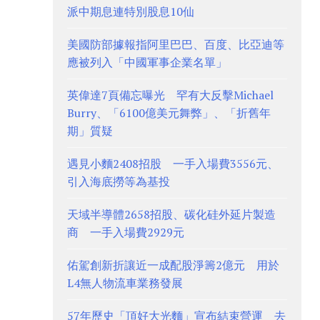
派中期息連特別股息10仙
美國防部據報指阿里巴巴、百度、比亞迪等
應被列入「中國軍事企業名單」
英偉達7頁備忘曝光 罕有大反擊Michael
Burry、「6100億美元舞弊」、「折舊年
期」質疑
遇見小麵2408招股 一手入場費3556元、
引入海底撈等為基投
天域半導體2658招股、碳化硅外延片製造
商 一手入場費2929元
佑駕創新折讓近一成配股淨籌2億元 用於
L4無人物流車業務發展
57年歷史「頂好大光麵」宣布結束營運 去