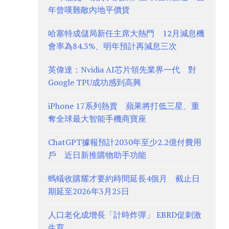
年曾嘆難敵內地平價貨
哈塞特成儲局新任主席大熱門 12月減息機
會率為84.3%、明年預計再減息三次
英偉達：Nvidia AI芯片領先業界一代 對
Google TPU成功感到高興
iPhone 17系列熱賣 蘋果將打低三星、重
奪全球最大智能手機商寶座
ChatGPT據報預計2030年至少2.2億付費用
戶 近日新推購物助手功能
螞蟻收購耀才要約時間延長4個月 截止日
期延至2026年3月25日
人口老化成增長「計時炸彈」 EBRD促刺激
生育