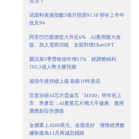
見頂？
花旗料美滙指數3個月預測97.58 明年上半年
低見94
阿里巴巴股價曾大升近6% AI應用擬大改
版、加入電商功能 全面對標ChatGPT
騰訊第3季營收按年增15% 經調整純利
705.5億人幣大勝預期
滬指午後持續上揚 刷新10年新高
百度自研AI芯片昆侖芯「M100」明年初上
市 李彥宏：AI產業芯片獨大不健康、應用
層應創百倍價值
金價重上4200美元、金股造好 憧憬經濟數
據恢復為12月再減息鋪路