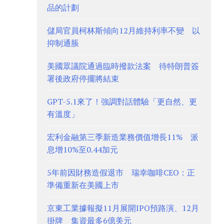
品的計劃
儲局官員柯林斯傾向12月維持利率不變 以
抑制通脹
美國眾議院通過臨時撥款法案 待特朗普簽
署後政府停擺將結束
GPT-5.1來了！強調對話體驗「更自然、更
有溫度」
宏利金融第三季新造業務價值增長11% 派
息增10%至0.44加元
5年前因財務造假退市 瑞幸咖啡CEO：正
準備重新在美國上市
京東工業據報擬11月展開IPO預路演、12月
掛牌 集資最多6億美元