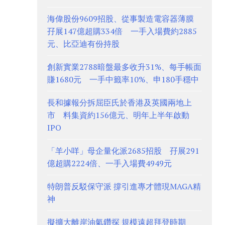
海偉股份9609招股、從事製造電容器薄膜
孖展147億超購334倍 一手入場費約2885
元、比亞迪有份持股
創新實業2788暗盤最多收升31%、每手帳面
賺1680元 一手中籤率10%、申180手穩中
長和據報分拆屈臣氏於香港及英國兩地上
市 料集資約156億元、明年上半年啟動
IPO
「羊小咩」母企量化派2685招股 孖展291
億超購2224倍、一手入場費4949元
特朗普反駁保守派 撐引進專才體現MAGA精
神
擬擴大離岸油氣鑽探 規模遠超拜登時期