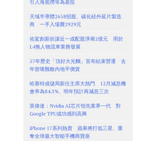
引入海底撈等為基投
天域半導體2658招股、碳化硅外延片製造
商 一手入場費2929元
佑駕創新折讓近一成配股淨籌2億元 用於
L4無人物流車業務發展
57年歷史「頂好大光麵」宣布結束營運 去
年曾嘆難敵內地平價貨
哈塞特成儲局新任主席大熱門 12月減息機
會率為84.3%、明年預計再減息三次
英偉達：Nvidia AI芯片領先業界一代 對
Google TPU成功感到高興
iPhone 17系列熱賣 蘋果將打低三星、重
奪全球最大智能手機商寶座