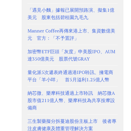
「遇見小麵」據報已展開預路演、擬集1億
美元 股東包括碧桂園九毛九
Manner Coffee再傳來港上市、集資數億美
元 官方：「不予置評」
加密幣ETF巨頭「灰度」申美股IPO、AUM
達350億美元 股票代號GRAY
量化派5次遞表終通過港IPO聆訊、擁電商
平台「羊小咩」 首5月溢利1.25億人幣
納芯微、樂摩科技通過上市聆訊 納芯微A
股市值211億人幣、樂摩科技為共享按摩設
備商
三生製藥擬分拆蔓迪股份主板上市 後者專
注皮膚健康及體重管理解決方案