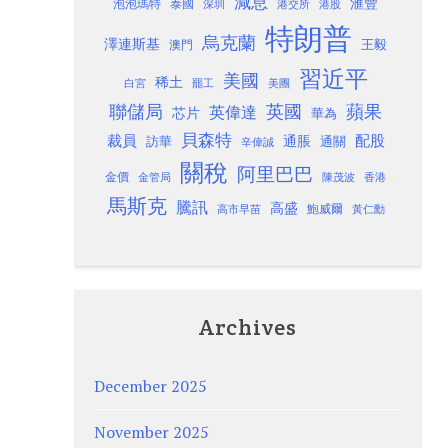
減息
滙豐
泡泡瑪特
泰國
深圳
港股
港交所
特朗普
烏克蘭
澤連斯基
澳門
王毅
習近平
美國
稀土
白宮
罷工
美團
聯儲局
蘋果
英國
英偉達
芯片
華為
貝森特
裁員
配股
通脹
訪華
通關
辛偉誠
關稅
阿里巴巴
金價
金管局
香港
陳茂波
馬斯克
騰訊
高盛
高市早苗
鮑威爾
黃仁勳
Archives
December 2025
November 2025