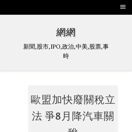
Skip
to
網網
content
新聞,股市,IPO,政治,中美,股票,事
時
歐盟加快廢關稅立
法 爭8月降汽車關