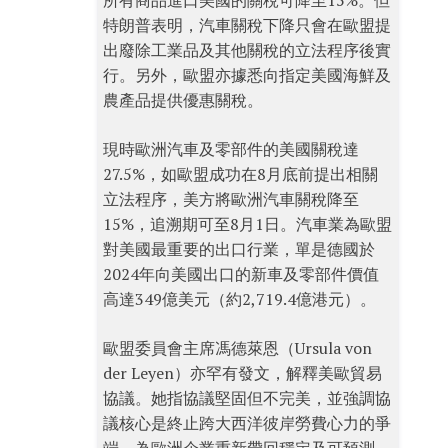
所有商品進口美國的關稅可降至15%。但
特朗普表明，汽車關稅下降只會在歐盟提
出廢除工業品及其他關稅的立法程序後實
行。另外，歐盟亦據悉向指定美國海鮮及
農產品提供優惠關稅。
現時歐洲汽車及零部件的美國關稅達
27.5%，如歐盟成功在8月底前提出相關
立法程序，美方將歐洲汽車關稅降至
15%，追溯期可至8月1日。汽車業為歐盟
對美國最重要的出口行業，單是德國於
2024年向美國出口的新車及零部件價值
高達349億美元（約2,719.4億港元）。
歐盟委員會主席馮德萊恩（Ursula von
der Leyen）亦罕有發文，解釋美歐貿易
協議。她指協議堅固但不完美，並強調協
議核心是終止跨大西洋彼岸勞費心力的爭