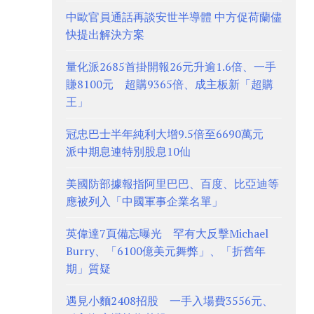
中歐官員通話再談安世半導體 中方促荷蘭儘
快提出解決方案
量化派2685首掛開報26元升逾1.6倍、一手
賺8100元 超購9365倍、成主板新「超購
王」
冠忠巴士半年純利大增9.5倍至6690萬元
派中期息連特別股息10仙
美國防部據報指阿里巴巴、百度、比亞迪等
應被列入「中國軍事企業名單」
英偉達7頁備忘曝光 罕有大反擊Michael
Burry、「6100億美元舞弊」、「折舊年
期」質疑
遇見小麵2408招股 一手入場費3556元、