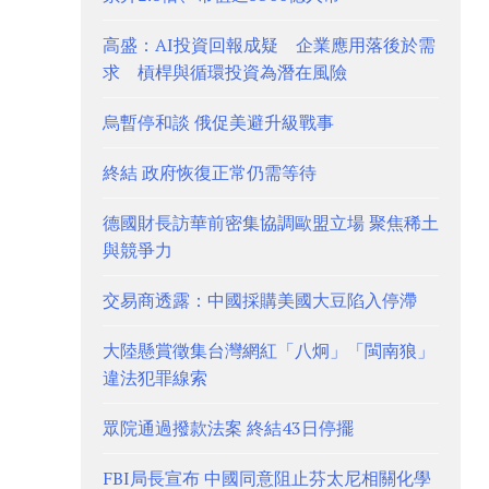
高盛：AI投資回報成疑 企業應用落後於需
求 槓桿與循環投資為潛在風險
烏暫停和談 俄促美避升級戰事
終結 政府恢復正常仍需等待
德國財長訪華前密集協調歐盟立場 聚焦稀土
與競爭力
交易商透露：中國採購美國大豆陷入停滯
大陸懸賞徵集台灣網紅「八炯」「閩南狼」
違法犯罪線索
眾院通過撥款法案 終結43日停擺
FBI局長宣布 中國同意阻止芬太尼相關化學