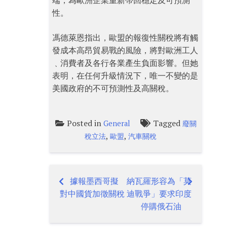
端，為歐洲企業重新帶回穩定及可預測
性。
馮德萊恩指出，歐盟的報復性關稅將有觸
發成本高昂貿易戰的風險，將對歐洲工人
﹑消費者及各行各業產生負面影響。但她
表明，在任何升級情況下，唯一不變的是
美國政府的不可預測性及高關稅。
Posted in
Tagged
General
廢關
,
,
稅立法
歐盟
汽車關稅
據報墨西哥擬
納瓦羅形容為「莫
Post
對中國貨加徵關稅
迪戰爭」要求印度
navigation
停購俄石油