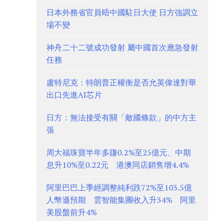
日本外務省官員晤中國駐日大使 日方強調立
場不變
神舟二十二號成功發射 屬中國首次應急發射
任務
盧特尼克：特朗普正權衡是否允英偉達對華
出口先進AI芯片
日方：無法接受有關「敵國條款」的中方主
張
周大福珠寶半年多賺0.2%至25億元、中期
息升10%至0.22元 港澳同店銷售增4.4%
阿里巴巴上季經調整純利跌72%至103.5億
人幣遜預期 雲智能集團收入升34% 阿里
美股盤前升4%