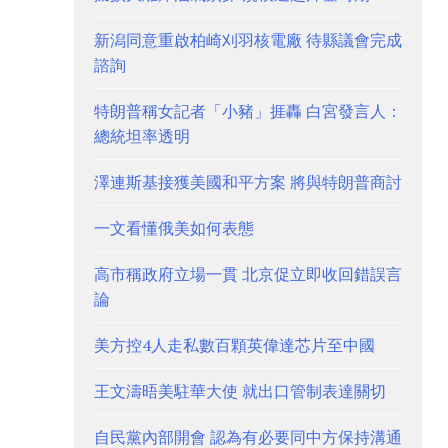
新潟同意重啟柏崎刈羽核電廠 待縣議會完成
諮詢
特朗普稱女記者「小豬」捱轟 白宮發言人：
總統坦率透明
澤連斯基接獲美國和平方案 將與特朗普商討
一文看懂俄美如何表態
高市稱政府立場一貫 北京促立即收回錯誤言
論
美方控4人走私數百顆英偉達芯片至中國
王文濤晤美駐華大使 就出口管制表達關切
自民黨內部開會 認為有必要同中方保持溝通