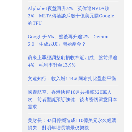
Alphabet夜盤再升3%、英偉達NVDA跌
2% META傳洽談斥數十億美元購Google
的TPU
Google升6%、盤後再升逾2% Gemini
3.0「生成式UI」開始產金？
蔚來上季經調整虧損收窄近四成、盤前彈逾
4% 毛利率升至13.9%
文遠知行：收入增144% 阿布扎比盈虧平衡
國泰航空、香港快運10月共接載320萬人
次 前者聖誕預訂強健、後者密切留意日本
需求
美財長：43日停擺造成110億美元永久經濟
損失 對明年增長前景仍樂觀