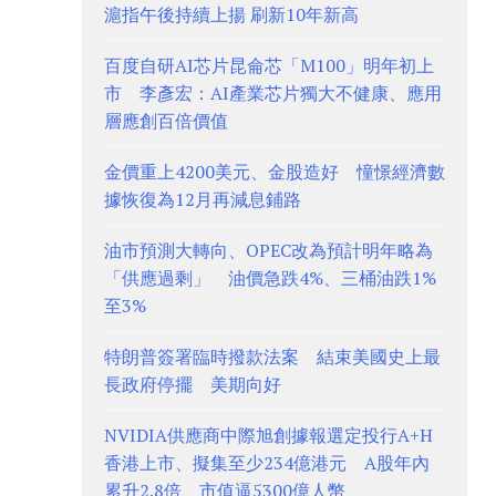
滬指午後持續上揚 刷新10年新高
百度自研AI芯片昆侖芯「M100」明年初上
市 李彥宏：AI產業芯片獨大不健康、應用
層應創百倍價值
金價重上4200美元、金股造好 憧憬經濟數
據恢復為12月再減息鋪路
油市預測大轉向、OPEC改為預計明年略為
「供應過剩」 油價急跌4%、三桶油跌1%
至3%
特朗普簽署臨時撥款法案 結束美國史上最
長政府停擺 美期向好
NVIDIA供應商中際旭創據報選定投行A+H
香港上市、擬集至少234億港元 A股年內
累升2.8倍、市值逼5300億人幣