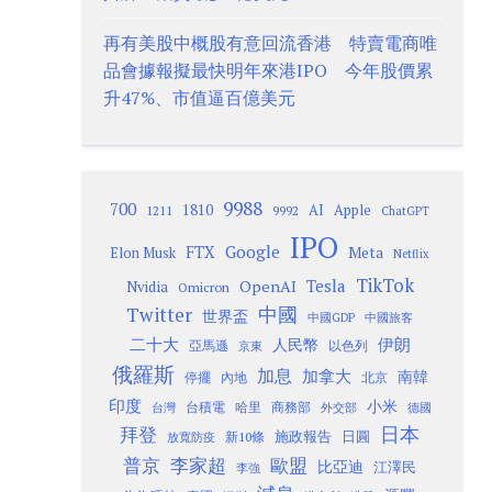
再有美股中概股有意回流香港 特賣電商唯
品會據報擬最快明年來港IPO 今年股價累
升47%、市值逼百億美元
9988
700
1810
AI
Apple
1211
9992
ChatGPT
IPO
Google
FTX
Meta
Elon Musk
Netflix
TikTok
Tesla
OpenAI
Nvidia
Omicron
Twitter
中國
世界盃
中國GDP
中國旅客
二十大
伊朗
人民幣
以色列
亞馬遜
京東
俄羅斯
加息
加拿大
南韓
內地
停擺
北京
印度
小米
台灣
台積電
哈里
商務部
外交部
德國
日本
拜登
施政報告
日圓
新10條
放寬防疫
歐盟
普京
李家超
比亞迪
江澤民
李強