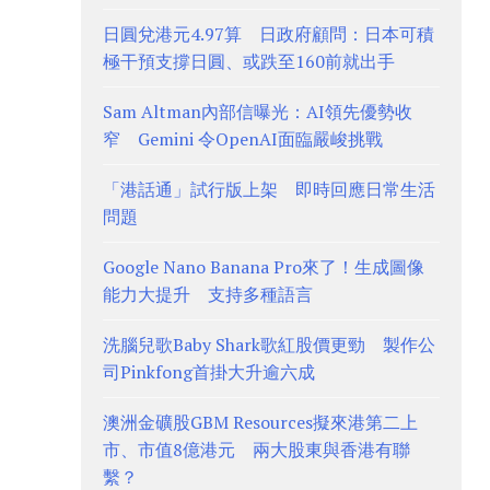
日圓兌港元4.97算 日政府顧問：日本可積
極干預支撐日圓、或跌至160前就出手
Sam Altman內部信曝光：AI領先優勢收
窄 Gemini 令OpenAI面臨嚴峻挑戰
「港話通」試行版上架 即時回應日常生活
問題
Google Nano Banana Pro來了！生成圖像
能力大提升 支持多種語言
洗腦兒歌Baby Shark歌紅股價更勁 製作公
司Pinkfong首掛大升逾六成
澳洲金礦股GBM Resources擬來港第二上
市、市值8億港元 兩大股東與香港有聯
繫？