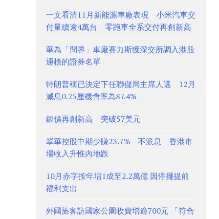
一文看清11月新能源車廠表現 小米汽車交
付量續逾4萬台 零跑車全系交付再創新高
華為「問界」車廠賽力斯獲深交所調入港股
通標的證券名單
特朗普稱已決定下任聯儲局主席人選 12月
減息0.25厘機會率為87.4%
銀價再創新高 突破57美元
翠華控股中期少賺23.7% 不派息 香港市
場收入升惟內地跌
10月赤字按年增1成至2.2萬億 因停擺提前
福利支出
外國旅客訪國家公園收費增逾700元 「符合