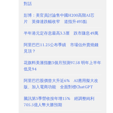
對話
彭博：美官員討論售中國H200高階AI芯
片 英偉達跌幅收窄 道指升493點
半年港元定存息最高3.3厘 跌市賺息49萬
阿里巴巴11.25公布季績 市場估外賣燒錢
見頂？
花旗料美滙指數3個月預測97.58 明年上半年
低見94
阿里巴巴股價曾大升近6% AI應用擬大改
版、加入電商功能 全面對標ChatGPT
騰訊第3季營收按年增15% 經調整純利
705.5億人幣大勝預期