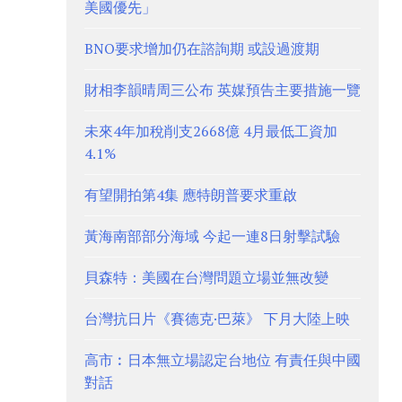
美國優先」
BNO要求增加仍在諮詢期 或設過渡期
財相李韻晴周三公布 英媒預告主要措施一覽
未來4年加稅削支2668億 4月最低工資加
4.1%
有望開拍第4集 應特朗普要求重啟
黃海南部部分海域 今起一連8日射擊試驗
貝森特：美國在台灣問題立場並無改變
台灣抗日片《賽德克·巴萊》 下月大陸上映
高市︰日本無立場認定台地位 有責任與中國
對話