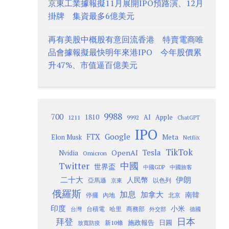
京東工業據報擬11月展開IPO預路演、12月
掛牌 集資最多6億美元
再有美股中概股有意回流香港 特賣電商唯
品會據報擬最快明年來港IPO 今年股價累
升47%、市值逼百億美元
9988
700
1810
AI
Apple
1211
9992
ChatGPT
IPO
Google
FTX
Meta
Elon Musk
Netflix
TikTok
Tesla
OpenAI
Nvidia
Omicron
Twitter
中國
世界盃
中國GDP
中國旅客
二十大
伊朗
人民幣
以色列
亞馬遜
京東
俄羅斯
加息
加拿大
南韓
內地
停擺
北京
印度
小米
台灣
台積電
哈里
商務部
外交部
德國
日本
拜登
施政報告
日圓
新10條
放寬防疫