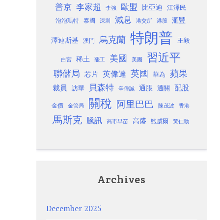
歐盟
普京
李家超
比亞迪
江澤民
李強
減息
滙豐
泡泡瑪特
泰國
深圳
港股
港交所
特朗普
烏克蘭
澤連斯基
澳門
王毅
習近平
美國
稀土
白宮
罷工
美團
聯儲局
蘋果
英國
英偉達
芯片
華為
貝森特
裁員
配股
通脹
訪華
通關
辛偉誠
關稅
阿里巴巴
金價
金管局
香港
陳茂波
馬斯克
騰訊
高盛
高市早苗
鮑威爾
黃仁勳
Archives
December 2025