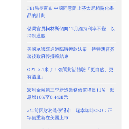
FBI局長宣布 中國同意阻止芬太尼相關化學
品的計劃
儲局官員柯林斯傾向12月維持利率不變 以
抑制通脹
美國眾議院通過臨時撥款法案 待特朗普簽
署後政府停擺將結束
GPT-5.1來了！強調對話體驗「更自然、更
有溫度」
宏利金融第三季新造業務價值增長11% 派
息增10%至0.44加元
5年前因財務造假退市 瑞幸咖啡CEO：正
準備重新在美國上市