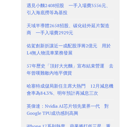
遇見小麵2408招股 一手入場費3556元、
引入海底撈等為基投
天域半導體2658招股、碳化硅外延片製造
商 一手入場費2929元
佑駕創新折讓近一成配股淨籌2億元 用於
L4無人物流車業務發展
57年歷史「頂好大光麵」宣布結束營運 去
年曾嘆難敵內地平價貨
哈塞特成儲局新任主席大熱門 12月減息機
會率為84.3%、明年預計再減息三次
英偉達：Nvidia AI芯片領先業界一代 對
Google TPU成功感到高興
iPhone 17系列熱賣 蘋果將打低三星、重