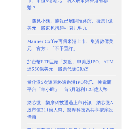
市、市值8億港元 兩大股東與香港有聯
繫？
「遇見小麵」據報已展開預路演、擬集1億
美元 股東包括碧桂園九毛九
Manner Coffee再傳來港上市、集資數億美
元 官方：「不予置評」
加密幣ETF巨頭「灰度」申美股IPO、AUM
達350億美元 股票代號GRAY
量化派5次遞表終通過港IPO聆訊、擁電商
平台「羊小咩」 首5月溢利1.25億人幣
納芯微、樂摩科技通過上市聆訊 納芯微A
股市值211億人幣、樂摩科技為共享按摩設
備商