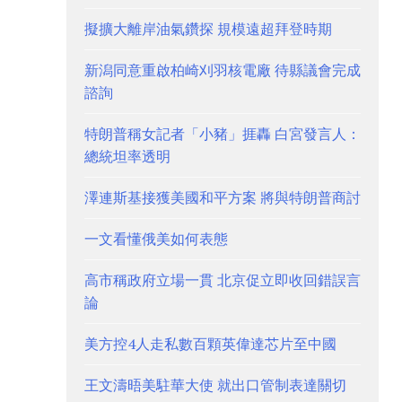
擬擴大離岸油氣鑽探 規模遠超拜登時期
新潟同意重啟柏崎刈羽核電廠 待縣議會完成
諮詢
特朗普稱女記者「小豬」捱轟 白宮發言人：
總統坦率透明
澤連斯基接獲美國和平方案 將與特朗普商討
一文看懂俄美如何表態
高市稱政府立場一貫 北京促立即收回錯誤言
論
美方控4人走私數百顆英偉達芯片至中國
王文濤晤美駐華大使 就出口管制表達關切