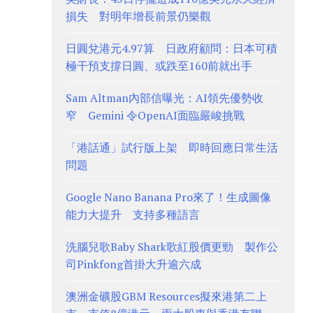
損失 對明年增長前景仍樂觀
日圓兌港元4.97算 日政府顧問：日本可積
極干預支撐日圓、或跌至160前就出手
Sam Altman內部信曝光：AI領先優勢收
窄 Gemini 令OpenAI面臨嚴峻挑戰
「港話通」試行版上架 即時回應日常生活
問題
Google Nano Banana Pro來了！生成圖像
能力大提升 支持多種語言
洗腦兒歌Baby Shark歌紅股價更勁 製作公
司Pinkfong首掛大升逾六成
澳洲金礦股GBM Resources擬來港第二上