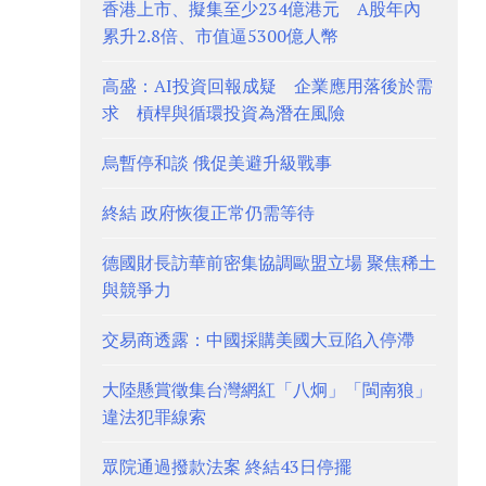
香港上市、擬集至少234億港元 A股年內
累升2.8倍、市值逼5300億人幣
高盛：AI投資回報成疑 企業應用落後於需
求 槓桿與循環投資為潛在風險
烏暫停和談 俄促美避升級戰事
終結 政府恢復正常仍需等待
德國財長訪華前密集協調歐盟立場 聚焦稀土
與競爭力
交易商透露：中國採購美國大豆陷入停滯
大陸懸賞徵集台灣網紅「八炯」「閩南狼」
違法犯罪線索
眾院通過撥款法案 終結43日停擺