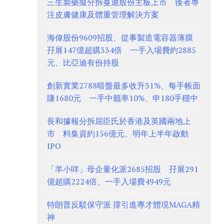
三生製藥擬分拆蔓迪股份主板上市 後者專
注皮膚健康及體重管理解決方案
海偉股份9609招股、從事製造電容器薄膜
孖展147億超購334倍 一手入場費約2885
元、比亞迪有份持股
創新實業2788暗盤最多收升31%、每手帳面
賺1680元 一手中籤率10%、申180手穩中
長和據報分拆屈臣氏於香港及英國兩地上
市 料集資約156億元、明年上半年啟動
IPO
「羊小咩」母企量化派2685招股 孖展291
億超購2224倍、一手入場費4949元
特朗普反駁保守派 撐引進專才體現MAGA精
神