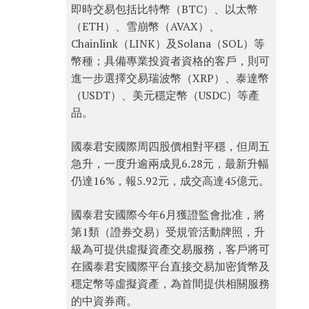
即時交易包括比特幣（BTC）、以太幣
（ETH）、雪崩幣（AVAX）、
Chainlink（LINK）及Solana（SOL）等
幣種；具備專業投資者資格的客戶，則可
進一步選擇交易瑞波幣（XRP）、泰達幣
（USDT）、美元穩定幣（USDC）等產
品。
國泰君安國際周四股價相對平穩，但周五
急升，一度升逾兩成見6.28元，最新升幅
仍達16%，報5.92元，成交高達45億元。
國泰君安國際今年6月獲證監會批准，將
第1類（證券交易）受規管活動牌照，升
級為可提供虛擬資產交易服務，客戶將可
在國泰君安國際平台直接交易加密貨幣及
穩定幣等虛擬資產，為首間提供相關服務
的中資券商。