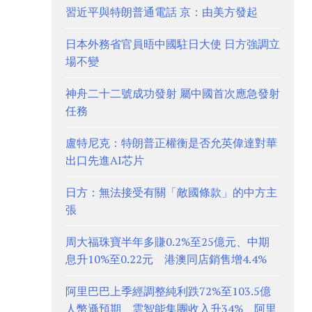
習近平與特朗普通電話 京：由美方發起
日本外務省官員晤中國駐日大使 日方強調立
場不變
神舟二十二號成功發射 屬中國首次應急發射
任務
盧特尼克：特朗普正權衡是否允英偉達對華
出口先進AI芯片
日方：無法接受有關「敵國條款」的中方主
張
周大福珠寶半年多賺0.2%至25億元、中期
息升10%至0.22元 港澳同店銷售增4.4%
阿里巴巴上季經調整純利跌72%至103.5億
人幣遜預期 雲智能集團收入升34% 阿里