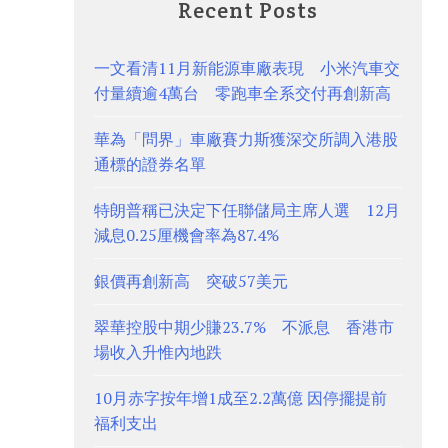
Recent Posts
一文看清11月新能源車廠表現 小米汽車交
付量續逾4萬台 零跑車全系交付再創新高
華為「問界」車廠賽力斯獲深交所調入港股
通標的證券名單
特朗普稱已決定下任聯儲局主席人選 12月
減息0.25厘機會率為87.4%
銀價再創新高 突破57美元
翠華控股中期少賺23.7% 不派息 香港市
場收入升惟內地跌
10月赤字按年增1成至2.2萬億 因停擺提前
福利支出