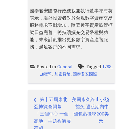
國泰君安國際行政總裁兼執行董事祁海英
表示，境外投資者對於合規數字資産交易
服務需求不斷增加，隨著數字資産監管框
架日益完善，將持續擴充交易幣種與功
能，未來計劃推出更多數字資産進階服
務，滿足客戶的不同需求。
Posted in
Tagged
,
General
1788
,
,
加密幣
加密貨幣
國泰君安國際
第十五屆東北
美國永久終止小額
Post
亞博覽會開幕
豁免 過渡期內中
navigation
「三個中心 一個
國包裹徵稅200美
高地」主題香港展
元
亮相