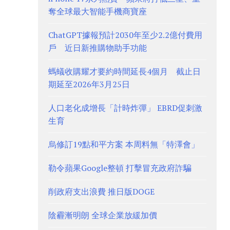
奪全球最大智能手機商寶座
ChatGPT據報預計2030年至少2.2億付費用
戶 近日新推購物助手功能
螞蟻收購耀才要約時間延長4個月 截止日
期延至2026年3月25日
人口老化成增長「計時炸彈」 EBRD促刺激
生育
烏修訂19點和平方案 本周料無「特澤會」
勒令蘋果Google整頓 打擊冒充政府詐騙
削政府支出浪費 推日版DOGE
陰霾漸明朗 全球企業放緩加價