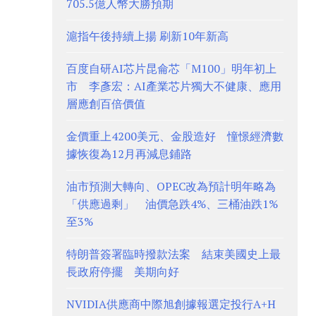
705.5億人幣大勝預期
滬指午後持續上揚 刷新10年新高
百度自研AI芯片昆侖芯「M100」明年初上
市 李彥宏：AI產業芯片獨大不健康、應用
層應創百倍價值
金價重上4200美元、金股造好 憧憬經濟數
據恢復為12月再減息鋪路
油市預測大轉向、OPEC改為預計明年略為
「供應過剩」 油價急跌4%、三桶油跌1%
至3%
特朗普簽署臨時撥款法案 結束美國史上最
長政府停擺 美期向好
NVIDIA供應商中際旭創據報選定投行A+H