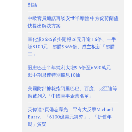
對話
中歐官員通話再談安世半導體 中方促荷蘭儘
快提出解決方案
量化派2685首掛開報26元升逾1.6倍、一手
賺8100元 超購9365倍、成主板新「超購
王」
冠忠巴士半年純利大增9.5倍至6690萬元
派中期息連特別股息10仙
美國防部據報指阿里巴巴、百度、比亞迪等
應被列入「中國軍事企業名單」
英偉達7頁備忘曝光 罕有大反擊Michael
Burry、「6100億美元舞弊」、「折舊年
期」質疑