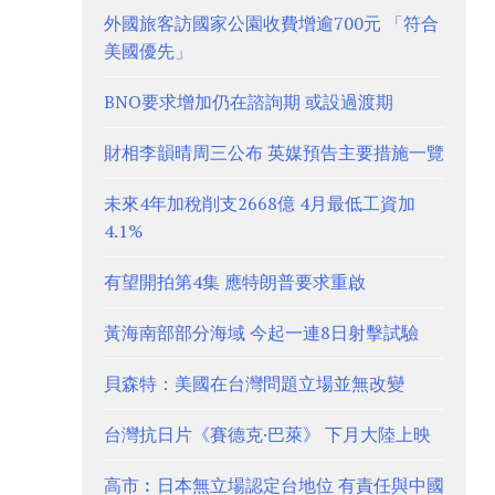
外國旅客訪國家公園收費增逾700元 「符合
美國優先」
BNO要求增加仍在諮詢期 或設過渡期
財相李韻晴周三公布 英媒預告主要措施一覽
未來4年加稅削支2668億 4月最低工資加
4.1%
有望開拍第4集 應特朗普要求重啟
黃海南部部分海域 今起一連8日射擊試驗
貝森特：美國在台灣問題立場並無改變
台灣抗日片《賽德克·巴萊》 下月大陸上映
高市︰日本無立場認定台地位 有責任與中國