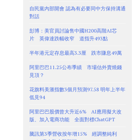
自民黨內部開會 認為有必要同中方保持溝通
對話
彭博：美官員討論售中國H200高階AI芯
片 英偉達跌幅收窄 道指升493點
半年港元定存息最高3.3厘 跌市賺息49萬
阿里巴巴11.25公布季績 市場估外賣燒錢
見頂？
花旗料美滙指數3個月預測97.58 明年上半年
低見94
阿里巴巴股價曾大升近6% AI應用擬大改
版、加入電商功能 全面對標ChatGPT
騰訊第3季營收按年增15% 經調整純利