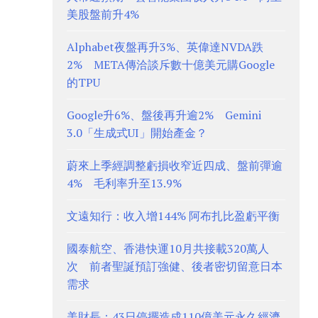
美股盤前升4%
Alphabet夜盤再升3%、英偉達NVDA跌
2% META傳洽談斥數十億美元購Google
的TPU
Google升6%、盤後再升逾2% Gemini
3.0「生成式UI」開始產金？
蔚來上季經調整虧損收窄近四成、盤前彈逾
4% 毛利率升至13.9%
文遠知行：收入增144% 阿布扎比盈虧平衡
國泰航空、香港快運10月共接載320萬人
次 前者聖誕預訂強健、後者密切留意日本
需求
美財長：43日停擺造成110億美元永久經濟