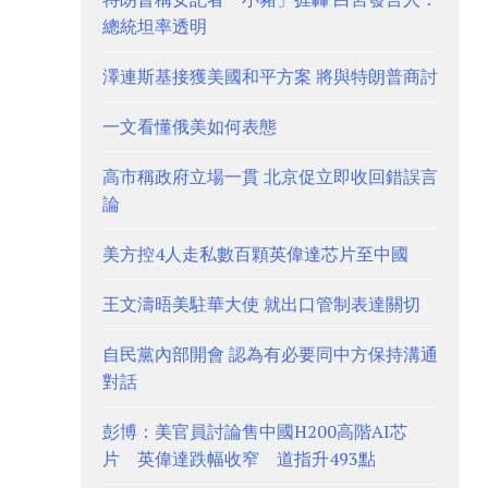
總統坦率透明
澤連斯基接獲美國和平方案 將與特朗普商討
一文看懂俄美如何表態
高市稱政府立場一貫 北京促立即收回錯誤言
論
美方控4人走私數百顆英偉達芯片至中國
王文濤晤美駐華大使 就出口管制表達關切
自民黨內部開會 認為有必要同中方保持溝通
對話
彭博：美官員討論售中國H200高階AI芯
片 英偉達跌幅收窄 道指升493點