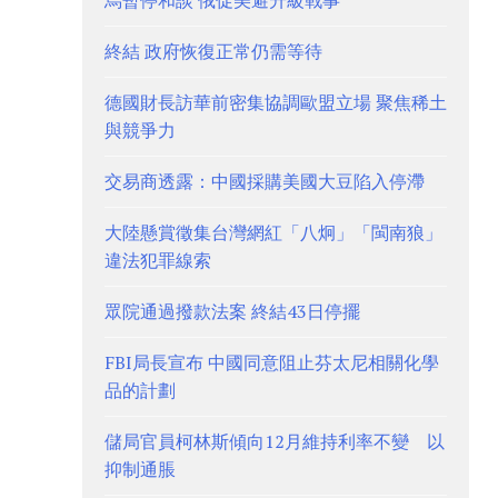
烏暫停和談 俄促美避升級戰事
終結 政府恢復正常仍需等待
德國財長訪華前密集協調歐盟立場 聚焦稀土
與競爭力
交易商透露：中國採購美國大豆陷入停滯
大陸懸賞徵集台灣網紅「八炯」「閩南狼」
違法犯罪線索
眾院通過撥款法案 終結43日停擺
FBI局長宣布 中國同意阻止芬太尼相關化學
品的計劃
儲局官員柯林斯傾向12月維持利率不變 以
抑制通脹