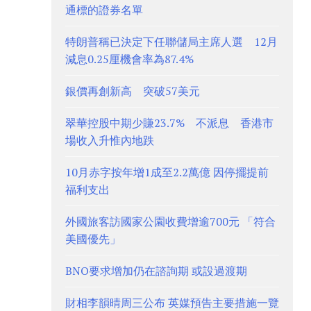
通標的證券名單
特朗普稱已決定下任聯儲局主席人選 12月
減息0.25厘機會率為87.4%
銀價再創新高 突破57美元
翠華控股中期少賺23.7% 不派息 香港市
場收入升惟內地跌
10月赤字按年增1成至2.2萬億 因停擺提前
福利支出
外國旅客訪國家公園收費增逾700元 「符合
美國優先」
BNO要求增加仍在諮詢期 或設過渡期
財相李韻晴周三公布 英媒預告主要措施一覽