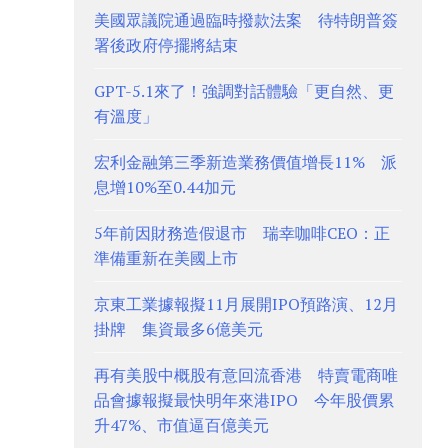
美國眾議院通過臨時撥款法案 待特朗普簽
署後政府停擺將結束
GPT-5.1來了！強調對話體驗「更自然、更
有溫度」
宏利金融第三季新造業務價值增長11% 派
息增10%至0.44加元
5年前因財務造假退市 瑞幸咖啡CEO：正
準備重新在美國上市
京東工業據報擬11月展開IPO預路演、12月
掛牌 集資最多6億美元
再有美股中概股有意回流香港 特賣電商唯
品會據報擬最快明年來港IPO 今年股價累
升47%、市值逼百億美元