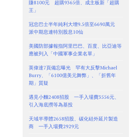
賺8100元 超購9365倍、成主板新「超購
王」
冠忠巴士半年純利大增9.5倍至6690萬元
派中期息連特別股息10仙
美國防部據報指阿里巴巴、百度、比亞迪等
應被列入「中國軍事企業名單」
英偉達7頁備忘曝光 罕有大反擊Michael
Burry、「6100億美元舞弊」、「折舊年
期」質疑
遇見小麵2408招股 一手入場費3556元、
引入海底撈等為基投
天域半導體2658招股、碳化硅外延片製造
商 一手入場費2929元