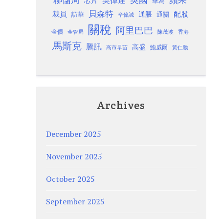
英偉達
芯片
華為
貝森特
裁員
配股
通脹
訪華
通關
辛偉誠
關稅
阿里巴巴
金價
金管局
香港
陳茂波
馬斯克
騰訊
高盛
高市早苗
鮑威爾
黃仁勳
Archives
December 2025
November 2025
October 2025
September 2025