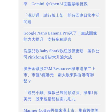
窄 Gemini 令OpenAI面臨嚴峻挑戰
「港話通」試行版上架 即時回應日常生活
問題
Google Nano Banana Pro來了！生成圖像
能力大提升 支持多種語言
洗腦兒歌Baby Shark歌紅股價更勁 製作公
司Pinkfong首掛大升逾六成
澳洲金礦股GBM Resources擬來港第二上
市、市值8億港元 兩大股東與香港有聯
繫？
「遇見小麵」據報已展開預路演、擬集1億
美元 股東包括碧桂園九毛九
Manner Coffee再傳來港上市、集資數億美