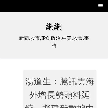
Skip
to
網網
content
新聞,股市,IPO,政治,中美,股票,事
時
湯道生：騰訊雲海
外增長勢頭料延