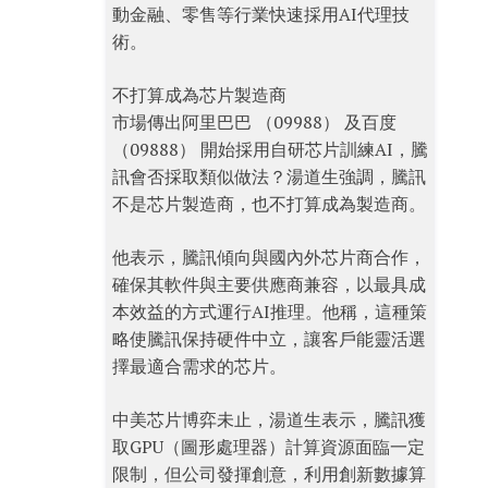
動金融、零售等行業快速採用AI代理技
術。
不打算成為芯片製造商
市場傳出阿里巴巴 （09988） 及百度
（09888） 開始採用自研芯片訓練AI，騰
訊會否採取類似做法？湯道生強調，騰訊
不是芯片製造商，也不打算成為製造商。
他表示，騰訊傾向與國內外芯片商合作，
確保其軟件與主要供應商兼容，以最具成
本效益的方式運行AI推理。他稱，這種策
略使騰訊保持硬件中立，讓客戶能靈活選
擇最適合需求的芯片。
中美芯片博弈未止，湯道生表示，騰訊獲
取GPU（圖形處理器）計算資源面臨一定
限制，但公司發揮創意，利用創新數據算