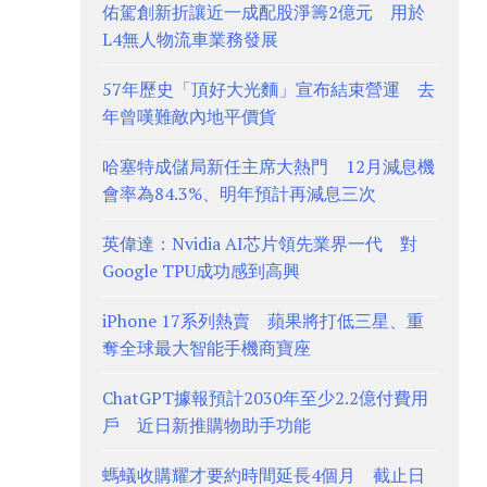
佑駕創新折讓近一成配股淨籌2億元 用於
L4無人物流車業務發展
57年歷史「頂好大光麵」宣布結束營運 去
年曾嘆難敵內地平價貨
哈塞特成儲局新任主席大熱門 12月減息機
會率為84.3%、明年預計再減息三次
英偉達：Nvidia AI芯片領先業界一代 對
Google TPU成功感到高興
iPhone 17系列熱賣 蘋果將打低三星、重
奪全球最大智能手機商寶座
ChatGPT據報預計2030年至少2.2億付費用
戶 近日新推購物助手功能
螞蟻收購耀才要約時間延長4個月 截止日