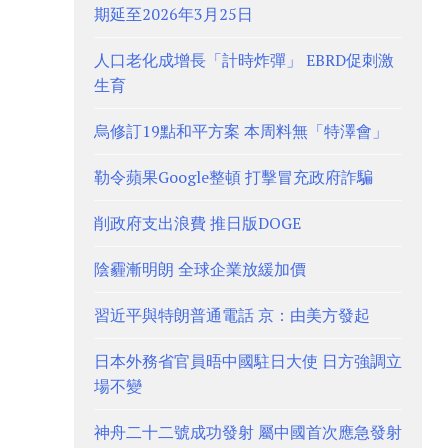
期延至2026年3月25日
人口老化成增長「計時炸彈」 EBRD促刺激
生育
烏修訂19點和平方案 本周料無「特澤會」
勒令蘋果Google整頓 打擊冒充政府詐騙
削政府支出浪費 推日版DOGE
陰霾漸明朗 全球企業放緩加價
習近平與特朗普通電話 京：由美方發起
日本外務省官員晤中國駐日大使 日方強調立
場不變
神舟二十二號成功發射 屬中國首次應急發射