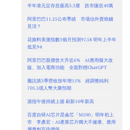
半年港元定存息最高3.3厘 跌市賺息49萬
阿里巴巴11.25公布季績 市場估外賣燒錢
見頂？
花旗料美滙指數3個月預測97.58 明年上半年
低見94
阿里巴巴股價曾大升近6% AI應用擬大改
版、加入電商功能 全面對標ChatGPT
騰訊第3季營收按年增15% 經調整純利
705.5億人幣大勝預期
滬指午後持續上揚 刷新10年新高
百度自研AI芯片昆侖芯「M100」明年初上
市 李彥宏：AI產業芯片獨大不健康、應用
層應創百倍價值