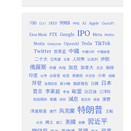
9988
700
1810
AI
Apple
1211
9992
ChatGPT
IPO
Google
FTX
Meta
Elon Musk
Netflix
TikTok
Tesla
OpenAI
Nvidia
Omicron
Twitter
中國
世界盃
中國GDP
中國旅客
二十大
伊朗
人民幣
以色列
亞馬遜
京東
俄羅斯
加息
加拿大
南韓
內地
停擺
北京
印度
小米
台灣
台積電
哈里
商務部
外交部
德國
日本
拜登
施政報告
日圓
新10條
放寬防疫
歐盟
普京
李家超
比亞迪
江澤民
李強
減息
滙豐
泡泡瑪特
泰國
深圳
港股
港交所
特朗普
烏克蘭
澤連斯基
澳門
王毅
習近平
美國
稀土
白宮
罷工
美團
聯儲局
蘋果
英國