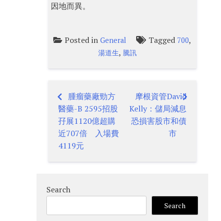
因地而異。
Posted in
Tagged
,
General
700
,
湯道生
騰訊
腫瘤藥廠勁方
摩根資管David
Post
醫藥-B 2595招股
Kelly：儲局減息
navigation
孖展1120億超購
恐損害股市和債
近707倍 入場費
市
4119元
Search
Search