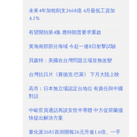
未來4年加稅削支2668億 4月最低工資加
4.1%
有望開拍第4集 應特朗普要求重啟
黃海南部部分海域 今起一連8日射擊試驗
貝森特：美國在台灣問題立場並無改變
台灣抗日片《賽德克·巴萊》 下月大陸上映
高市︰日本無立場認定台地位 有責任與中國
對話
中歐官員通話再談安世半導體 中方促荷蘭儘
快提出解決方案
量化派2685首掛開報26元升逾1.6倍、一手