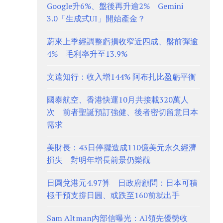
Google升6%、盤後再升逾2% Gemini
3.0「生成式UI」開始產金？
蔚來上季經調整虧損收窄近四成、盤前彈逾
4% 毛利率升至13.9%
文遠知行：收入增144% 阿布扎比盈虧平衡
國泰航空、香港快運10月共接載320萬人
次 前者聖誕預訂強健、後者密切留意日本
需求
美財長：43日停擺造成110億美元永久經濟
損失 對明年增長前景仍樂觀
日圓兌港元4.97算 日政府顧問：日本可積
極干預支撐日圓、或跌至160前就出手
Sam Altman內部信曝光：AI領先優勢收