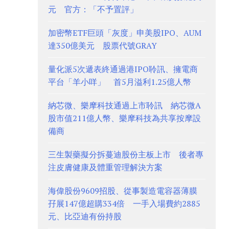
元 官方：「不予置評」
加密幣ETF巨頭「灰度」申美股IPO、AUM
達350億美元 股票代號GRAY
量化派5次遞表終通過港IPO聆訊、擁電商
平台「羊小咩」 首5月溢利1.25億人幣
納芯微、樂摩科技通過上市聆訊 納芯微A
股市值211億人幣、樂摩科技為共享按摩設
備商
三生製藥擬分拆蔓迪股份主板上市 後者專
注皮膚健康及體重管理解決方案
海偉股份9609招股、從事製造電容器薄膜
孖展147億超購334倍 一手入場費約2885
元、比亞迪有份持股