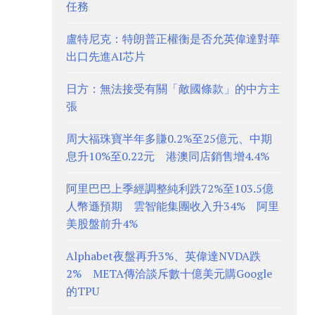
任務
盧特尼克：特朗普正權衡是否允英偉達對華
出口先進AI芯片
日方：無法接受有關「敵國條款」的中方主
張
周大福珠寶半年多賺0.2%至25億元、中期
息升10%至0.22元 港澳同店銷售增4.4%
阿里巴巴上季經調整純利跌72%至103.5億
人幣遜預期 雲智能集團收入升34% 阿里
美股盤前升4%
Alphabet夜盤再升3%、英偉達NVDA跌
2% META傳洽談斥數十億美元購Google
的TPU