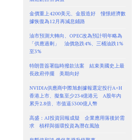
金價重上4200美元、金股造好 憧憬經濟數
據恢復為12月再減息鋪路
油市預測大轉向、OPEC改為預計明年略為
「供應過剩」 油價急跌4%、三桶油跌1%
至3%
特朗普簽署臨時撥款法案 結束美國史上最
長政府停擺 美期向好
NVIDIA供應商中際旭創據報選定投行A+H
香港上市、擬集至少234億港元 A股年內
累升2.8倍、市值逼5300億人幣
高盛：AI投資回報成疑 企業應用落後於需
求 槓桿與循環投資為潛在風險