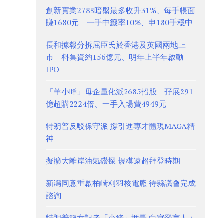
創新實業2788暗盤最多收升31%、每手帳面
賺1680元 一手中籤率10%、申180手穩中
長和據報分拆屈臣氏於香港及英國兩地上
市 料集資約156億元、明年上半年啟動
IPO
「羊小咩」母企量化派2685招股 孖展291
億超購2224倍、一手入場費4949元
特朗普反駁保守派 撐引進專才體現MAGA精
神
擬擴大離岸油氣鑽探 規模遠超拜登時期
新潟同意重啟柏崎刈羽核電廠 待縣議會完成
諮詢
特朗普稱女記者「小豬」捱轟 白宮發言人：