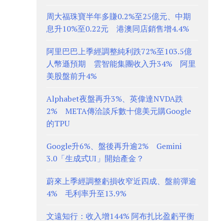
周大福珠寶半年多賺0.2%至25億元、中期
息升10%至0.22元 港澳同店銷售增4.4%
阿里巴巴上季經調整純利跌72%至103.5億
人幣遜預期 雲智能集團收入升34% 阿里
美股盤前升4%
Alphabet夜盤再升3%、英偉達NVDA跌
2% META傳洽談斥數十億美元購Google
的TPU
Google升6%、盤後再升逾2% Gemini
3.0「生成式UI」開始產金？
蔚來上季經調整虧損收窄近四成、盤前彈逾
4% 毛利率升至13.9%
文遠知行：收入增144% 阿布扎比盈虧平衡