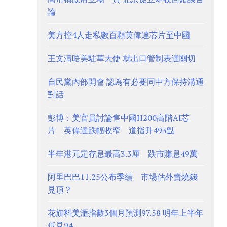
論
美方控4人走私數百顆英偉達芯片至中國
王文濤晤美駐華大使 就出口管制表達關切
自民黨內部開會 認為有必要同中方保持溝通
對話
彭博：美官員討論售中國H200高階AI芯
片 英偉達跌幅收窄 道指升493點
半年港元定存息最高3.3厘 跌市賺息49萬
阿里巴巴11.25公布季績 市場估外賣燒錢
見頂？
花旗料美滙指數3個月預測97.58 明年上半年
低見94