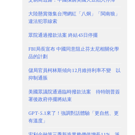
大陸懸賞徵集台灣網紅「八炯」「閩南狼」
違法犯罪線索
眾院通過撥款法案 終結43日停擺
FBI局長宣布 中國同意阻止芬太尼相關化學
品的計劃
儲局官員柯林斯傾向12月維持利率不變 以
抑制通脹
美國眾議院通過臨時撥款法案 待特朗普簽
署後政府停擺將結束
GPT-5.1來了！強調對話體驗「更自然、更
有溫度」
宏利金融第三季新造業務價值增長11% 派