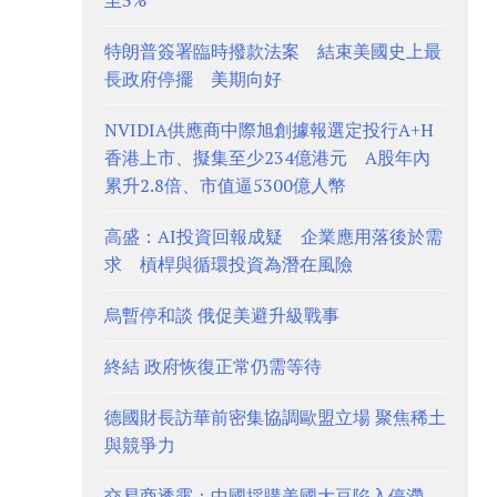
至3%
特朗普簽署臨時撥款法案 結束美國史上最
長政府停擺 美期向好
NVIDIA供應商中際旭創據報選定投行A+H
香港上市、擬集至少234億港元 A股年內
累升2.8倍、市值逼5300億人幣
高盛：AI投資回報成疑 企業應用落後於需
求 槓桿與循環投資為潛在風險
烏暫停和談 俄促美避升級戰事
終結 政府恢復正常仍需等待
德國財長訪華前密集協調歐盟立場 聚焦稀土
與競爭力
交易商透露：中國採購美國大豆陷入停滯