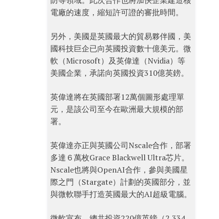
防等領域。此次合作也將加快企業建造核
電廠的速度，縮短許可證的審批時間。
另外，美國是英國最大的貿易夥伴國，美
國科技巨企已向英國投資數十億美元。微
軟（Microsoft）及英偉達（Nvidia）等
美國企業，承諾向英國投資310億英鎊。
英偉達將在英國部署12萬個圖形處理單
元，是該公司至今在歐洲最大規模的部
署。
英偉達亦正與英國公司Nscale合作，部署
多達６萬枚Grace Blackwell Ultra芯片。
Nscale也將與OpenAI合作，參與美國星
際之門（Stargate）計劃的英國部分，並
與微軟聯手打造英國最大的AI超級電腦。
微軟宣布，總共投資220億英鎊（2,334