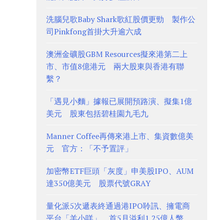
洗腦兒歌Baby Shark歌紅股價更勁 製作公
司Pinkfong首掛大升逾六成
澳洲金礦股GBM Resources擬來港第二上
市、市值8億港元 兩大股東與香港有聯
繫？
「遇見小麵」據報已展開預路演、擬集1億
美元 股東包括碧桂園九毛九
Manner Coffee再傳來港上市、集資數億美
元 官方：「不予置評」
加密幣ETF巨頭「灰度」申美股IPO、AUM
達350億美元 股票代號GRAY
量化派5次遞表終通過港IPO聆訊、擁電商
平台「羊小咩」 首5月溢利1.25億人幣