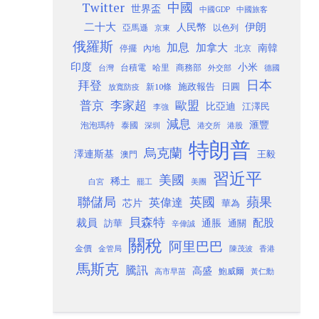
Twitter
中國
世界盃
中國GDP
中國旅客
二十大
伊朗
人民幣
以色列
亞馬遜
京東
俄羅斯
加息
加拿大
南韓
內地
停擺
北京
印度
小米
台灣
台積電
哈里
商務部
外交部
德國
日本
拜登
施政報告
日圓
新10條
放寬防疫
歐盟
普京
李家超
比亞迪
江澤民
李強
減息
滙豐
泡泡瑪特
泰國
深圳
港股
港交所
特朗普
烏克蘭
澤連斯基
澳門
王毅
習近平
美國
稀土
白宮
罷工
美團
聯儲局
蘋果
英國
英偉達
芯片
華為
貝森特
裁員
配股
通脹
訪華
通關
辛偉誠
關稅
阿里巴巴
金價
金管局
香港
陳茂波
馬斯克
騰訊
高盛
高市早苗
鮑威爾
黃仁勳