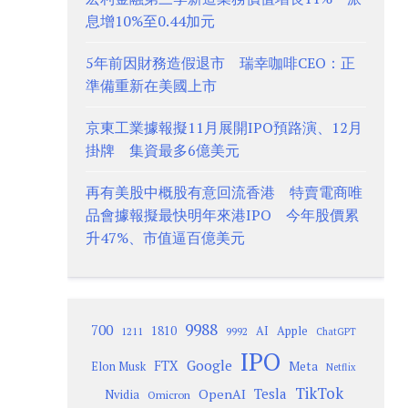
息增10%至0.44加元
5年前因財務造假退市 瑞幸咖啡CEO：正
準備重新在美國上市
京東工業據報擬11月展開IPO預路演、12月
掛牌 集資最多6億美元
再有美股中概股有意回流香港 特賣電商唯
品會據報擬最快明年來港IPO 今年股價累
升47%、市值逼百億美元
9988
700
1810
AI
Apple
1211
9992
ChatGPT
IPO
Google
FTX
Meta
Elon Musk
Netflix
TikTok
Tesla
OpenAI
Nvidia
Omicron