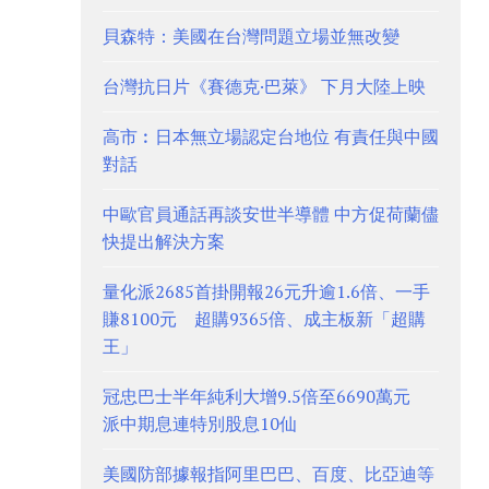
貝森特：美國在台灣問題立場並無改變
台灣抗日片《賽德克·巴萊》 下月大陸上映
高市︰日本無立場認定台地位 有責任與中國
對話
中歐官員通話再談安世半導體 中方促荷蘭儘
快提出解決方案
量化派2685首掛開報26元升逾1.6倍、一手
賺8100元 超購9365倍、成主板新「超購
王」
冠忠巴士半年純利大增9.5倍至6690萬元
派中期息連特別股息10仙
美國防部據報指阿里巴巴、百度、比亞迪等