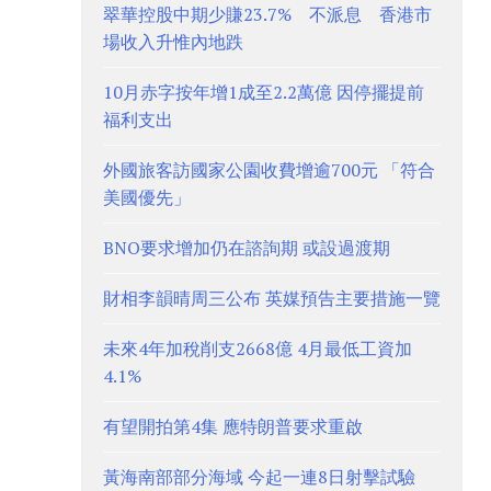
翠華控股中期少賺23.7% 不派息 香港市
場收入升惟內地跌
10月赤字按年增1成至2.2萬億 因停擺提前
福利支出
外國旅客訪國家公園收費增逾700元 「符合
美國優先」
BNO要求增加仍在諮詢期 或設過渡期
財相李韻晴周三公布 英媒預告主要措施一覽
未來4年加稅削支2668億 4月最低工資加
4.1%
有望開拍第4集 應特朗普要求重啟
黃海南部部分海域 今起一連8日射擊試驗