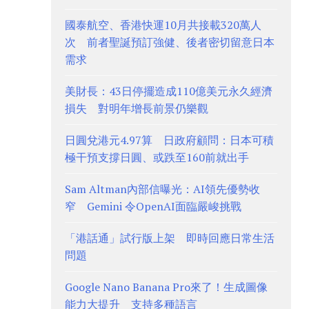
國泰航空、香港快運10月共接載320萬人
次 前者聖誕預訂強健、後者密切留意日本
需求
美財長：43日停擺造成110億美元永久經濟
損失 對明年增長前景仍樂觀
日圓兌港元4.97算 日政府顧問：日本可積
極干預支撐日圓、或跌至160前就出手
Sam Altman內部信曝光：AI領先優勢收
窄 Gemini 令OpenAI面臨嚴峻挑戰
「港話通」試行版上架 即時回應日常生活
問題
Google Nano Banana Pro來了！生成圖像
能力大提升 支持多種語言