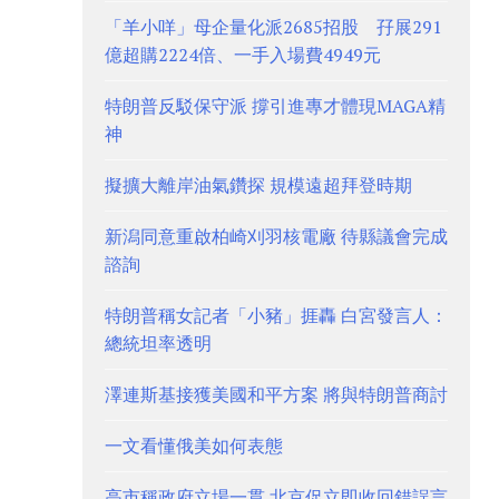
「羊小咩」母企量化派2685招股 孖展291
億超購2224倍、一手入場費4949元
特朗普反駁保守派 撐引進專才體現MAGA精
神
擬擴大離岸油氣鑽探 規模遠超拜登時期
新潟同意重啟柏崎刈羽核電廠 待縣議會完成
諮詢
特朗普稱女記者「小豬」捱轟 白宮發言人：
總統坦率透明
澤連斯基接獲美國和平方案 將與特朗普商討
一文看懂俄美如何表態
高市稱政府立場一貫 北京促立即收回錯誤言