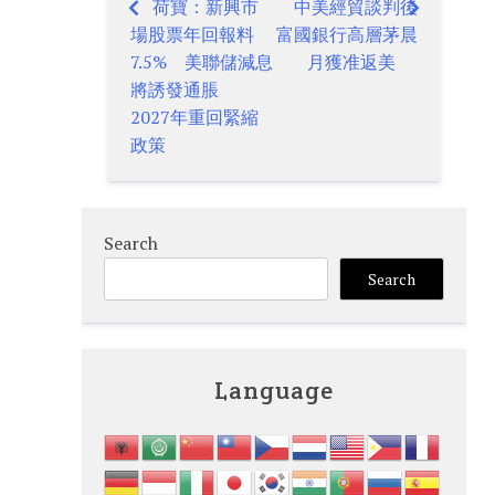
荷寶：新興市
中美經貿談判後
Post
場股票年回報料
富國銀行高層茅晨
navigation
7.5% 美聯儲減息
月獲准返美
將誘發通脹
2027年重回緊縮
政策
Search
Search
Language