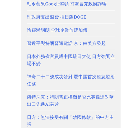
勒令蘋果Google整頓 打擊冒充政府詐騙
削政府支出浪費 推日版DOGE
陰霾漸明朗 全球企業放緩加價
習近平與特朗普通電話 京：由美方發起
日本外務省官員晤中國駐日大使 日方強調立
場不變
神舟二十二號成功發射 屬中國首次應急發射
任務
盧特尼克：特朗普正權衡是否允英偉達對華
出口先進AI芯片
日方：無法接受有關「敵國條款」的中方主
張