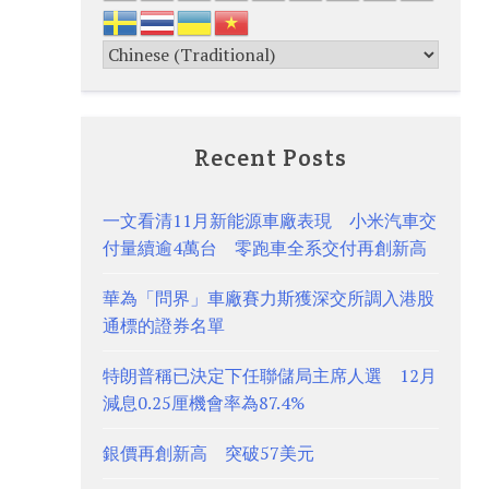
Recent Posts
一文看清11月新能源車廠表現 小米汽車交
付量續逾4萬台 零跑車全系交付再創新高
華為「問界」車廠賽力斯獲深交所調入港股
通標的證券名單
特朗普稱已決定下任聯儲局主席人選 12月
減息0.25厘機會率為87.4%
銀價再創新高 突破57美元