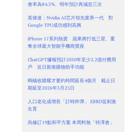
會率為84.3%、明年預計再減息三次
英偉達：Nvidia AI芯片領先業界一代 對
Google TPU成功感到高興
iPhone 17系列熱賣 蘋果將打低三星、重
奪全球最大智能手機商寶座
ChatGPT據報預計2030年至少2.2億付費用
戶 近日新推購物助手功能
螞蟻收購耀才要約時間延長4個月 截止日
期延至2026年3月25日
人口老化成增長「計時炸彈」 EBRD促刺激
生育
烏修訂19點和平方案 本周料無「特澤會」