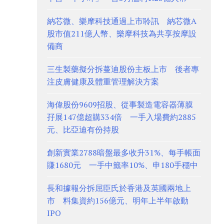
納芯微、樂摩科技通過上市聆訊 納芯微A
股市值211億人幣、樂摩科技為共享按摩設
備商
三生製藥擬分拆蔓迪股份主板上市 後者專
注皮膚健康及體重管理解決方案
海偉股份9609招股、從事製造電容器薄膜
孖展147億超購334倍 一手入場費約2885
元、比亞迪有份持股
創新實業2788暗盤最多收升31%、每手帳面
賺1680元 一手中籤率10%、申180手穩中
長和據報分拆屈臣氏於香港及英國兩地上
市 料集資約156億元、明年上半年啟動
IPO