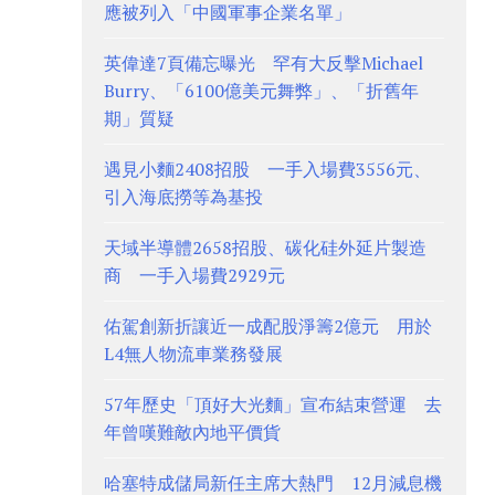
應被列入「中國軍事企業名單」
英偉達7頁備忘曝光 罕有大反擊Michael
Burry、「6100億美元舞弊」、「折舊年
期」質疑
遇見小麵2408招股 一手入場費3556元、
引入海底撈等為基投
天域半導體2658招股、碳化硅外延片製造
商 一手入場費2929元
佑駕創新折讓近一成配股淨籌2億元 用於
L4無人物流車業務發展
57年歷史「頂好大光麵」宣布結束營運 去
年曾嘆難敵內地平價貨
哈塞特成儲局新任主席大熱門 12月減息機