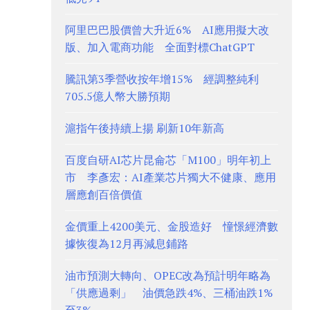
阿里巴巴股價曾大升近6% AI應用擬大改
版、加入電商功能 全面對標ChatGPT
騰訊第3季營收按年增15% 經調整純利
705.5億人幣大勝預期
滬指午後持續上揚 刷新10年新高
百度自研AI芯片昆侖芯「M100」明年初上
市 李彥宏：AI產業芯片獨大不健康、應用
層應創百倍價值
金價重上4200美元、金股造好 憧憬經濟數
據恢復為12月再減息鋪路
油市預測大轉向、OPEC改為預計明年略為
「供應過剩」 油價急跌4%、三桶油跌1%