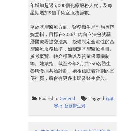
年增加超過5,000個化療服務人次，及每
星期增加9個手術室服務節數。
至於基層醫療方面，醫務衞生局副局長范
婉雯指，目標在2026年內向立法會就基
層醫療署提交法案，授權制定全港性的基
層醫療服務標準，如制定基層醫療名冊、
參考概覽、轉介標準以及質量保障機制
等。她續指，截至今年8月共730名醫生
參與慢病共治計劃，她相信隨着計劃的宣
傳推廣，將會有更多市民及醫生參與。
Posted in
Tagged
General
新藥
,
審批
醫務衞生局