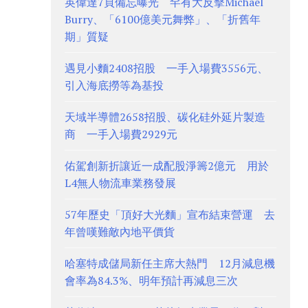
英偉達7頁備忘曝光 罕有大反擊Michael
Burry、「6100億美元舞弊」、「折舊年
期」質疑
遇見小麵2408招股 一手入場費3556元、
引入海底撈等為基投
天域半導體2658招股、碳化硅外延片製造
商 一手入場費2929元
佑駕創新折讓近一成配股淨籌2億元 用於
L4無人物流車業務發展
57年歷史「頂好大光麵」宣布結束營運 去
年曾嘆難敵內地平價貨
哈塞特成儲局新任主席大熱門 12月減息機
會率為84.3%、明年預計再減息三次