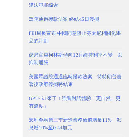
違法犯罪線索
眾院通過撥款法案 終結43日停擺
FBI局長宣布 中國同意阻止芬太尼相關化學
品的計劃
儲局官員柯林斯傾向12月維持利率不變 以
抑制通脹
美國眾議院通過臨時撥款法案 待特朗普簽
署後政府停擺將結束
GPT-5.1來了！強調對話體驗「更自然、更
有溫度」
宏利金融第三季新造業務價值增長11% 派
息增10%至0.44加元