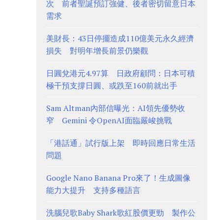
次 前者聖誕預訂強健、後者密切留意日本
需求
美財長：43日停擺造成110億美元永久經濟
損失 對明年增長前景仍樂觀
日圓兌港元4.97算 日政府顧問：日本可積
極干預支撐日圓、或跌至160前就出手
Sam Altman內部信曝光：AI領先優勢收
窄 Gemini 令OpenAI面臨嚴峻挑戰
「港話通」試行版上架 即時回應日常生活
問題
Google Nano Banana Pro來了！生成圖像
能力大提升 支持多種語言
洗腦兒歌Baby Shark歌紅股價更勁 製作公