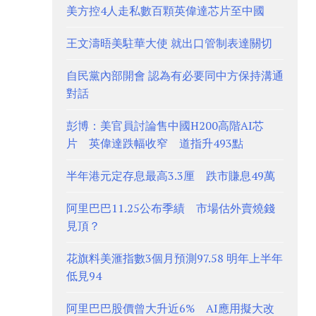
美方控4人走私數百顆英偉達芯片至中國
王文濤晤美駐華大使 就出口管制表達關切
自民黨內部開會 認為有必要同中方保持溝通
對話
彭博：美官員討論售中國H200高階AI芯
片 英偉達跌幅收窄 道指升493點
半年港元定存息最高3.3厘 跌市賺息49萬
阿里巴巴11.25公布季績 市場估外賣燒錢
見頂？
花旗料美滙指數3個月預測97.58 明年上半年
低見94
阿里巴巴股價曾大升近6% AI應用擬大改