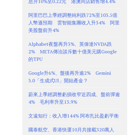
息升10%至0.22元 港澳同店銷售增4.4%
阿里巴巴上季經調整純利跌72%至103.5億
人幣遜預期 雲智能集團收入升34% 阿里
美股盤前升4%
Alphabet夜盤再升3%、英偉達NVDA跌
2% META傳洽談斥數十億美元購Google
的TPU
Google升6%、盤後再升逾2% Gemini
3.0「生成式UI」開始產金？
蔚來上季經調整虧損收窄近四成、盤前彈逾
4% 毛利率升至13.9%
文遠知行：收入增144% 阿布扎比盈虧平衡
國泰航空、香港快運10月共接載320萬人