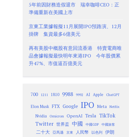
5年前因財務造假退市 瑞幸咖啡CEO：正
準備重新在美國上市
京東工業據報擬11月展開IPO預路演、12月
掛牌 集資最多6億美元
再有美股中概股有意回流香港 特賣電商唯
品會據報擬最快明年來港IPO 今年股價累
升47%、市值逼百億美元
9988
700
1810
AI
Apple
1211
9992
ChatGPT
IPO
Google
FTX
Meta
Elon Musk
Netflix
TikTok
Tesla
OpenAI
Nvidia
Omicron
Twitter
中國
世界盃
中國GDP
中國旅客
二十大
伊朗
人民幣
以色列
亞馬遜
京東