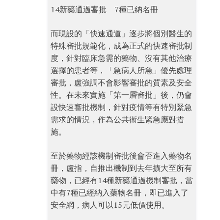
14新藥通過審批 7種已納名冊
而現設的「快速通道」逐步將個別醫生的
特殊審批規範化，成為正式的快速審批制
度，針對臨床急需的藥物、沒有其他治療
選擇的患者等，「急病人所急」優先處理
審批，盧強調不會影響審批的質素及安全
性。在未來實施「第一層審批」後，仍會
設快速審批機制，針對疫情等有特別緊急
需求的情況，作為公共衞生緊急應對措
施。
至於藥物經該機制審批後會否進入藥物名
冊，盧指，自推出機制到去年擴大至所有
藥物，已經有14種新藥通過機制審批，當
中有7種已經納入藥物名冊，即已進入了
安全網，病人可以15元低價使用。