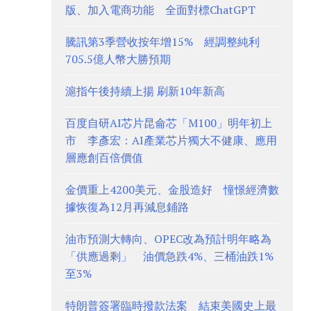
版、加入電商功能 全面對標ChatGPT
騰訊第3季營收按年增15% 經調整純利
705.5億人幣大勝預期
滬指午後持續上揚 刷新10年新高
百度自研AI芯片昆侖芯「M100」明年初上
市 李彥宏：AI產業芯片獨大不健康、應用
層應創百倍價值
金價重上4200美元、金股造好 憧憬經濟數
據恢復為12月再減息鋪路
油市預測大轉向、OPEC改為預計明年略為
「供應過剩」 油價急跌4%、三桶油跌1%
至3%
特朗普簽署臨時撥款法案 結束美國史上最