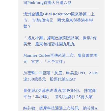
司Pinkfong首掛大升逾六成
澳洲金礦股GBM Resources擬來港第二上
市、市值8億港元 兩大股東與香港有聯
繫？
「遇見小麵」據報已展開預路演、擬集1億
美元 股東包括碧桂園九毛九
Manner Coffee再傳來港上市、集資數億美
元 官方：「不予置評」
加密幣ETF巨頭「灰度」申美股IPO、AUM
達350億美元 股票代號GRAY
量化派5次遞表終通過港IPO聆訊、擁電商
平台「羊小咩」 首5月溢利1.25億人幣
納芯微、樂摩科技通過上市聆訊 納芯微A