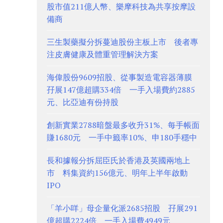
股市值211億人幣、樂摩科技為共享按摩設
備商
三生製藥擬分拆蔓迪股份主板上市 後者專
注皮膚健康及體重管理解決方案
海偉股份9609招股、從事製造電容器薄膜
孖展147億超購334倍 一手入場費約2885
元、比亞迪有份持股
創新實業2788暗盤最多收升31%、每手帳面
賺1680元 一手中籤率10%、申180手穩中
長和據報分拆屈臣氏於香港及英國兩地上
市 料集資約156億元、明年上半年啟動
IPO
「羊小咩」母企量化派2685招股 孖展291
億超購2224倍、一手入場費4949元