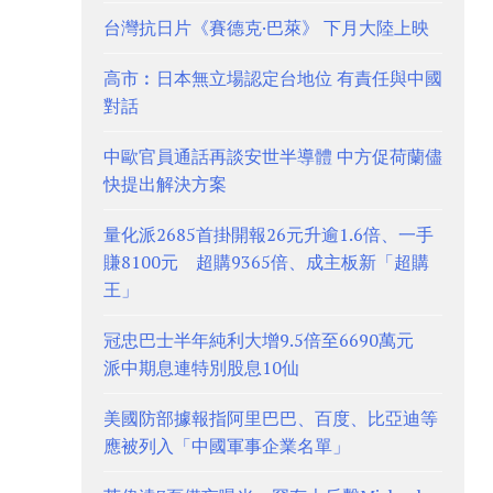
台灣抗日片《賽德克·巴萊》 下月大陸上映
高市︰日本無立場認定台地位 有責任與中國
對話
中歐官員通話再談安世半導體 中方促荷蘭儘
快提出解決方案
量化派2685首掛開報26元升逾1.6倍、一手
賺8100元 超購9365倍、成主板新「超購
王」
冠忠巴士半年純利大增9.5倍至6690萬元
派中期息連特別股息10仙
美國防部據報指阿里巴巴、百度、比亞迪等
應被列入「中國軍事企業名單」