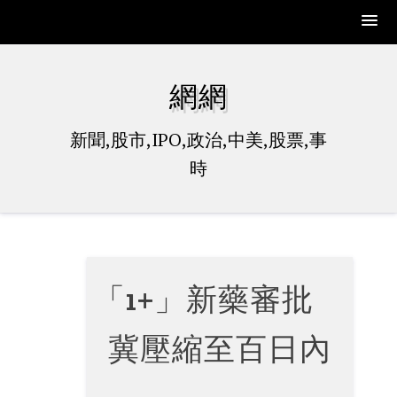
Skip
to
網網
content
新聞,股市,IPO,政治,中美,股票,事
時
「1+」新藥審批
冀壓縮至百日內