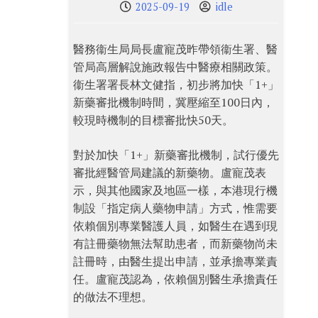
2025-09-19
idle
醫務衞生局局長盧寵茂昨帶領衞生署、醫
管局高層解說施政報告中醫療相關政策。
衞生署署長林文健指，初步將加快「1+」
新藥審批機制時間，冀壓縮至100日內，
較現時機制的目標審批快50天。
對於加快「1+」新藥審批機制，試行優先
審批經醫管局建議的新藥物。盧寵茂表
示，與其他國家及地區一樣，本港現行機
制設「指定病人藥物申請」方式，惟需要
依賴個別專業醫護人員，如醫生在遇到現
有註冊藥物無法幫助患者，而新藥物尚未
註冊時，由醫生提出申請，並承擔專業責
任。盧寵茂認為，依賴個別醫生承擔責任
的做法不理想。