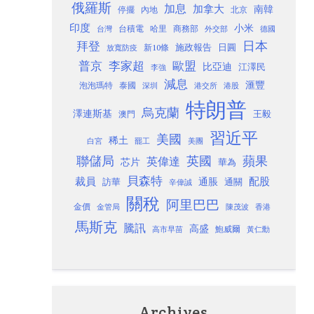
俄羅斯
加息
加拿大
南韓
內地
停擺
北京
印度
小米
台灣
台積電
哈里
商務部
外交部
德國
日本
拜登
施政報告
日圓
新10條
放寬防疫
歐盟
普京
李家超
比亞迪
江澤民
李強
減息
滙豐
泡泡瑪特
泰國
深圳
港股
港交所
特朗普
烏克蘭
澤連斯基
澳門
王毅
習近平
美國
稀土
白宮
罷工
美團
聯儲局
蘋果
英國
英偉達
芯片
華為
貝森特
裁員
配股
通脹
訪華
通關
辛偉誠
關稅
阿里巴巴
金價
金管局
香港
陳茂波
馬斯克
騰訊
高盛
高市早苗
鮑威爾
黃仁勳
Archives