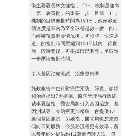
衞生署署長林文健指，「1+」機制是邁向
「第一層審批」的重要一步，目前「1+」
機制的目標審批時間為150日，他形容這
個速度是區內乃至全球都是數一數二的，
而經審視資源等情況後，初步將「快速通
道」的審批時間壓縮到100日以內，待實
施一段時間後，再根據情況調整，爭取進
一步壓縮審批時間。
引入基因治療測試 治療更精準
施政報告中也針對癌症預防、篩查、診斷
和治療提出7大措施。醫院管理局行政總
裁李夏茵指，醫管局將引入基因治療、基
因測試等，令治療更加精準，會提供1.4
萬個基因測試。另她指，醫管局也愈來愈
傾向日間服務，令服務流程更有效率，所
以每年額外提供約1.2萬個門診人次、每