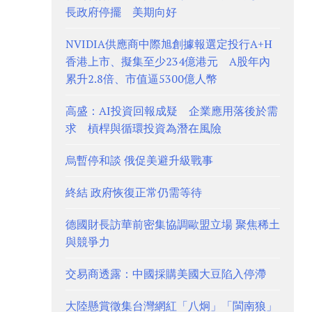
長政府停擺 美期向好
NVIDIA供應商中際旭創據報選定投行A+H
香港上市、擬集至少234億港元 A股年內
累升2.8倍、市值逼5300億人幣
高盛：AI投資回報成疑 企業應用落後於需
求 槓桿與循環投資為潛在風險
烏暫停和談 俄促美避升級戰事
終結 政府恢復正常仍需等待
德國財長訪華前密集協調歐盟立場 聚焦稀土
與競爭力
交易商透露：中國採購美國大豆陷入停滯
大陸懸賞徵集台灣網紅「八炯」「閩南狼」