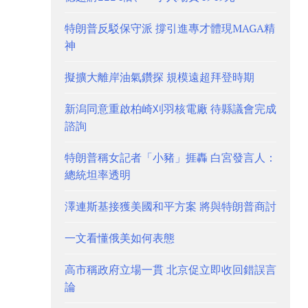
特朗普反駁保守派 撐引進專才體現MAGA精
神
擬擴大離岸油氣鑽探 規模遠超拜登時期
新潟同意重啟柏崎刈羽核電廠 待縣議會完成
諮詢
特朗普稱女記者「小豬」捱轟 白宮發言人：
總統坦率透明
澤連斯基接獲美國和平方案 將與特朗普商討
一文看懂俄美如何表態
高市稱政府立場一貫 北京促立即收回錯誤言
論