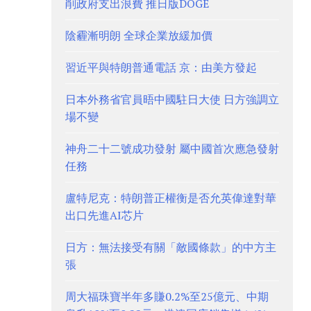
削政府支出浪費 推日版DOGE
陰霾漸明朗 全球企業放緩加價
習近平與特朗普通電話 京：由美方發起
日本外務省官員晤中國駐日大使 日方強調立
場不變
神舟二十二號成功發射 屬中國首次應急發射
任務
盧特尼克：特朗普正權衡是否允英偉達對華
出口先進AI芯片
日方：無法接受有關「敵國條款」的中方主
張
周大福珠寶半年多賺0.2%至25億元、中期