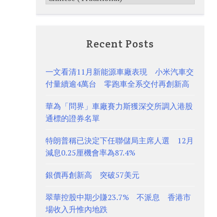
Recent Posts
一文看清11月新能源車廠表現 小米汽車交
付量續逾4萬台 零跑車全系交付再創新高
華為「問界」車廠賽力斯獲深交所調入港股
通標的證券名單
特朗普稱已決定下任聯儲局主席人選 12月
減息0.25厘機會率為87.4%
銀價再創新高 突破57美元
翠華控股中期少賺23.7% 不派息 香港市
場收入升惟內地跌