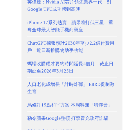
英偉達：Nvidia AI芯片領先業界一代 對
Google TPU成功感到高興
iPhone 17系列熱賣 蘋果將打低三星、重
奪全球最大智能手機商寶座
ChatGPT據報預計2030年至少2.2億付費用
戶 近日新推購物助手功能
螞蟻收購耀才要約時間延長4個月 截止日
期延至2026年3月25日
人口老化成增長「計時炸彈」 EBRD促刺激
生育
烏修訂19點和平方案 本周料無「特澤會」
勒令蘋果Google整頓 打擊冒充政府詐騙