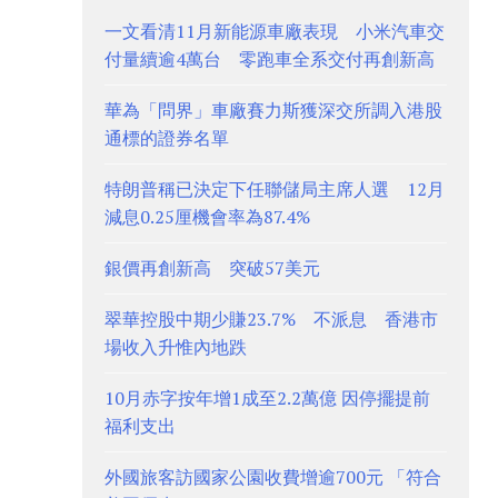
一文看清11月新能源車廠表現 小米汽車交
付量續逾4萬台 零跑車全系交付再創新高
華為「問界」車廠賽力斯獲深交所調入港股
通標的證券名單
特朗普稱已決定下任聯儲局主席人選 12月
減息0.25厘機會率為87.4%
銀價再創新高 突破57美元
翠華控股中期少賺23.7% 不派息 香港市
場收入升惟內地跌
10月赤字按年增1成至2.2萬億 因停擺提前
福利支出
外國旅客訪國家公園收費增逾700元 「符合