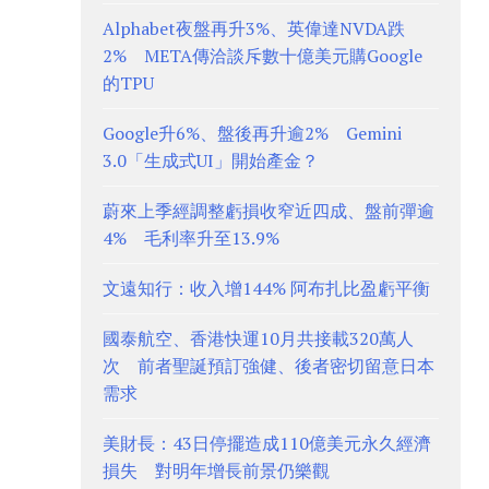
Alphabet夜盤再升3%、英偉達NVDA跌
2% META傳洽談斥數十億美元購Google
的TPU
Google升6%、盤後再升逾2% Gemini
3.0「生成式UI」開始產金？
蔚來上季經調整虧損收窄近四成、盤前彈逾
4% 毛利率升至13.9%
文遠知行：收入增144% 阿布扎比盈虧平衡
國泰航空、香港快運10月共接載320萬人
次 前者聖誕預訂強健、後者密切留意日本
需求
美財長：43日停擺造成110億美元永久經濟
損失 對明年增長前景仍樂觀