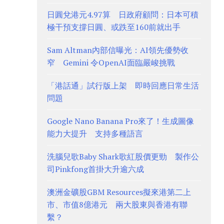
日圓兌港元4.97算 日政府顧問：日本可積
極干預支撐日圓、或跌至160前就出手
Sam Altman內部信曝光：AI領先優勢收
窄 Gemini 令OpenAI面臨嚴峻挑戰
「港話通」試行版上架 即時回應日常生活
問題
Google Nano Banana Pro來了！生成圖像
能力大提升 支持多種語言
洗腦兒歌Baby Shark歌紅股價更勁 製作公
司Pinkfong首掛大升逾六成
澳洲金礦股GBM Resources擬來港第二上
市、市值8億港元 兩大股東與香港有聯
繫？