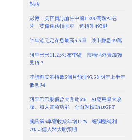
對話
彭博：美官員討論售中國H200高階AI芯
片 英偉達跌幅收窄 道指升493點
半年港元定存息最高3.3厘 跌市賺息49萬
阿里巴巴11.25公布季績 市場估外賣燒錢
見頂？
花旗料美滙指數3個月預測97.58 明年上半年
低見94
阿里巴巴股價曾大升近6% AI應用擬大改
版、加入電商功能 全面對標ChatGPT
騰訊第3季營收按年增15% 經調整純利
705.5億人幣大勝預期