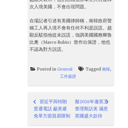
次入境美國，不會出現問題。
在場記者引述有美國律師稱，南韓政府聲
稱工人再入境不會有任何不利是説謊。趙
顯反駁指他從未説謊，強調美國國務卿魯
比奧（Marco Rubio）曾作出保證，他也
不認為對方説謊。
Posted in
Tagged
,
General
南韓
工作簽證
習近平與特朗
擬2026年邀英王
Post
普通電話 籲美避
查理斯訪美 滿意
navigation
免單方面貿易限制
英國盛大款待