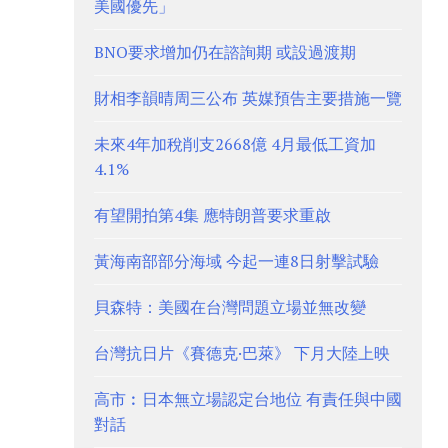
美國優先」
BNO要求增加仍在諮詢期 或設過渡期
財相李韻晴周三公布 英媒預告主要措施一覽
未來4年加稅削支2668億 4月最低工資加
4.1%
有望開拍第4集 應特朗普要求重啟
黃海南部部分海域 今起一連8日射擊試驗
貝森特：美國在台灣問題立場並無改變
台灣抗日片《賽德克·巴萊》 下月大陸上映
高市︰日本無立場認定台地位 有責任與中國
對話