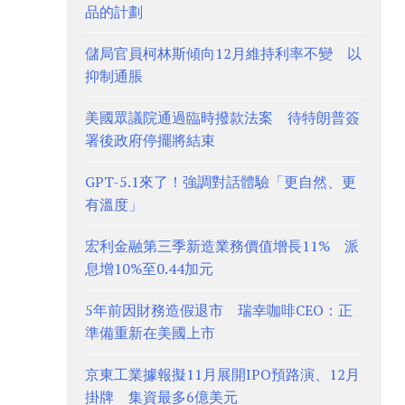
品的計劃
儲局官員柯林斯傾向12月維持利率不變 以
抑制通脹
美國眾議院通過臨時撥款法案 待特朗普簽
署後政府停擺將結束
GPT-5.1來了！強調對話體驗「更自然、更
有溫度」
宏利金融第三季新造業務價值增長11% 派
息增10%至0.44加元
5年前因財務造假退市 瑞幸咖啡CEO：正
準備重新在美國上市
京東工業據報擬11月展開IPO預路演、12月
掛牌 集資最多6億美元