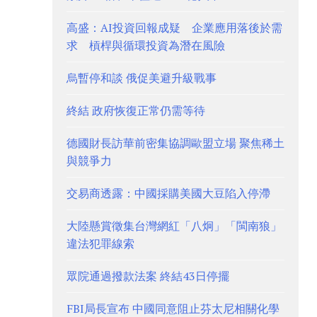
高盛：AI投資回報成疑 企業應用落後於需
求 槓桿與循環投資為潛在風險
烏暫停和談 俄促美避升級戰事
終結 政府恢復正常仍需等待
德國財長訪華前密集協調歐盟立場 聚焦稀土
與競爭力
交易商透露：中國採購美國大豆陷入停滯
大陸懸賞徵集台灣網紅「八炯」「閩南狼」
違法犯罪線索
眾院通過撥款法案 終結43日停擺
FBI局長宣布 中國同意阻止芬太尼相關化學