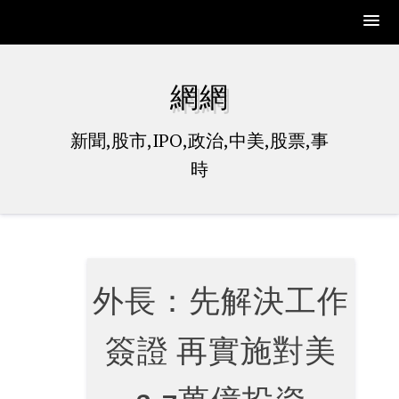
Skip
to
網網
content
新聞,股市,IPO,政治,中美,股票,事
時
外長：先解決工作
簽證 再實施對美