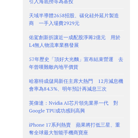
引入海底撈等為基投
天域半導體2658招股、碳化硅外延片製造
商 一手入場費2929元
佑駕創新折讓近一成配股淨籌2億元 用於
L4無人物流車業務發展
57年歷史「頂好大光麵」宣布結束營運 去
年曾嘆難敵內地平價貨
哈塞特成儲局新任主席大熱門 12月減息機
會率為84.3%、明年預計再減息三次
英偉達：Nvidia AI芯片領先業界一代 對
Google TPU成功感到高興
iPhone 17系列熱賣 蘋果將打低三星、重
奪全球最大智能手機商寶座