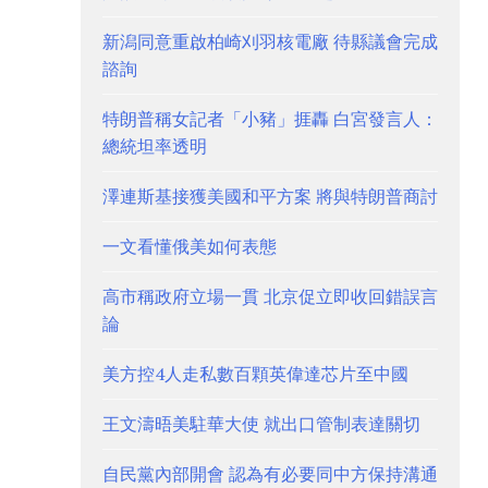
新潟同意重啟柏崎刈羽核電廠 待縣議會完成
諮詢
特朗普稱女記者「小豬」捱轟 白宮發言人：
總統坦率透明
澤連斯基接獲美國和平方案 將與特朗普商討
一文看懂俄美如何表態
高市稱政府立場一貫 北京促立即收回錯誤言
論
美方控4人走私數百顆英偉達芯片至中國
王文濤晤美駐華大使 就出口管制表達關切
自民黨內部開會 認為有必要同中方保持溝通