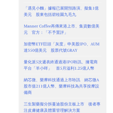
「遇見小麵」據報已展開預路演、擬集1億
美元 股東包括碧桂園九毛九
Manner Coffee再傳來港上市、集資數億美
元 官方：「不予置評」
加密幣ETF巨頭「灰度」申美股IPO、AUM
達350億美元 股票代號GRAY
量化派5次遞表終通過港IPO聆訊、擁電商
平台「羊小咩」 首5月溢利1.25億人幣
納芯微、樂摩科技通過上市聆訊 納芯微A
股市值211億人幣、樂摩科技為共享按摩設
備商
三生製藥擬分拆蔓迪股份主板上市 後者專
注皮膚健康及體重管理解決方案