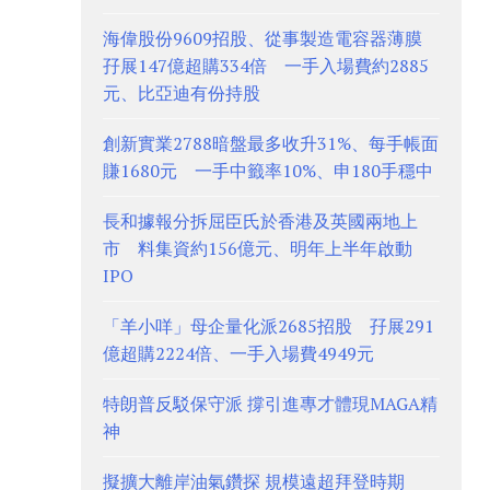
海偉股份9609招股、從事製造電容器薄膜
孖展147億超購334倍 一手入場費約2885
元、比亞迪有份持股
創新實業2788暗盤最多收升31%、每手帳面
賺1680元 一手中籤率10%、申180手穩中
長和據報分拆屈臣氏於香港及英國兩地上
市 料集資約156億元、明年上半年啟動
IPO
「羊小咩」母企量化派2685招股 孖展291
億超購2224倍、一手入場費4949元
特朗普反駁保守派 撐引進專才體現MAGA精
神
擬擴大離岸油氣鑽探 規模遠超拜登時期