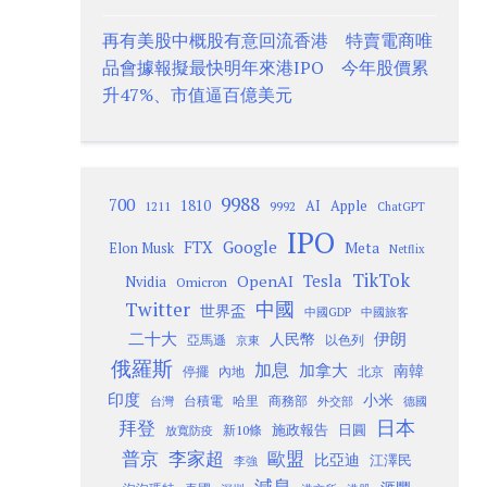
再有美股中概股有意回流香港 特賣電商唯
品會據報擬最快明年來港IPO 今年股價累
升47%、市值逼百億美元
9988
700
1810
AI
Apple
1211
9992
ChatGPT
IPO
Google
FTX
Meta
Elon Musk
Netflix
TikTok
Tesla
OpenAI
Nvidia
Omicron
Twitter
中國
世界盃
中國GDP
中國旅客
二十大
伊朗
人民幣
以色列
亞馬遜
京東
俄羅斯
加息
加拿大
南韓
內地
停擺
北京
印度
小米
台灣
台積電
哈里
商務部
外交部
德國
日本
拜登
施政報告
日圓
新10條
放寬防疫
歐盟
普京
李家超
比亞迪
江澤民
李強