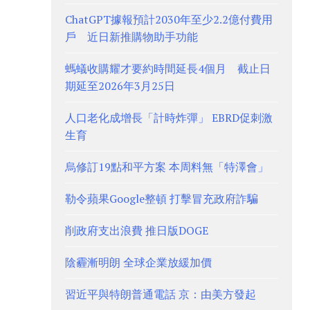
ChatGPT據報預計2030年至少2.2億付費用
戶 近日新推購物助手功能
螞蟻收購耀才要約時間延長4個月 截止日
期延至2026年3月25日
人口老化成增長「計時炸彈」 EBRD促刺激
生育
烏修訂19點和平方案 本周料無「特澤會」
勒令蘋果Google整頓 打擊冒充政府詐騙
削政府支出浪費 推日版DOGE
陰霾漸明朗 全球企業放緩加價
習近平與特朗普通電話 京：由美方發起