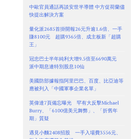
中歐官員通話再談安世半導體 中方促荷蘭儘
快提出解決方案
量化派2685首掛開報26元升逾1.6倍、一手
賺8100元 超購9365倍、成主板新「超購
王」
冠忠巴士半年純利大增9.5倍至6690萬元
派中期息連特別股息10仙
美國防部據報指阿里巴巴、百度、比亞迪等
應被列入「中國軍事企業名單」
英偉達7頁備忘曝光 罕有大反擊Michael
Burry、「6100億美元舞弊」、「折舊年
期」質疑
遇見小麵2408招股 一手入場費3556元、