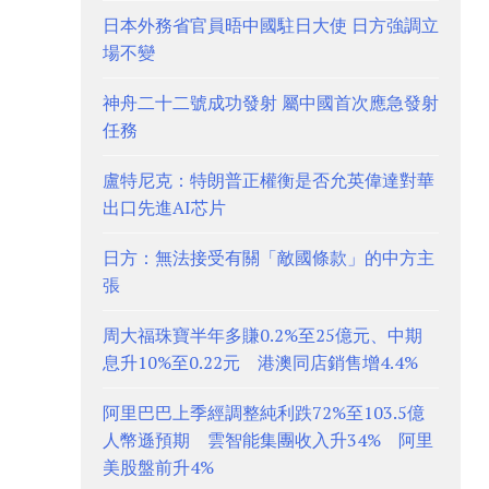
日本外務省官員晤中國駐日大使 日方強調立
場不變
神舟二十二號成功發射 屬中國首次應急發射
任務
盧特尼克：特朗普正權衡是否允英偉達對華
出口先進AI芯片
日方：無法接受有關「敵國條款」的中方主
張
周大福珠寶半年多賺0.2%至25億元、中期
息升10%至0.22元 港澳同店銷售增4.4%
阿里巴巴上季經調整純利跌72%至103.5億
人幣遜預期 雲智能集團收入升34% 阿里
美股盤前升4%