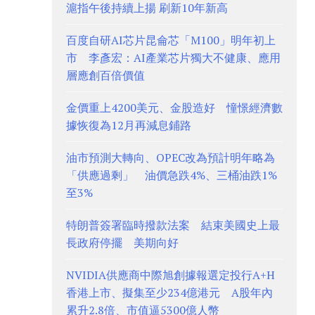
滬指午後持續上揚 刷新10年新高
百度自研AI芯片昆侖芯「M100」明年初上
市 李彥宏：AI產業芯片獨大不健康、應用
層應創百倍價值
金價重上4200美元、金股造好 憧憬經濟數
據恢復為12月再減息鋪路
油市預測大轉向、OPEC改為預計明年略為
「供應過剩」 油價急跌4%、三桶油跌1%
至3%
特朗普簽署臨時撥款法案 結束美國史上最
長政府停擺 美期向好
NVIDIA供應商中際旭創據報選定投行A+H
香港上市、擬集至少234億港元 A股年內
累升2.8倍、市值逼5300億人幣