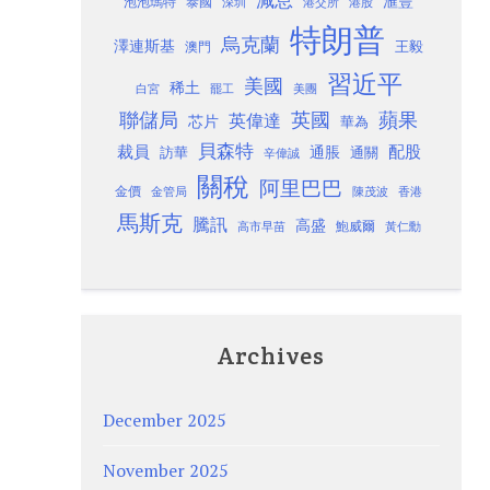
減息
滙豐
泡泡瑪特
泰國
深圳
港股
港交所
特朗普
烏克蘭
澤連斯基
澳門
王毅
習近平
美國
稀土
白宮
罷工
美團
聯儲局
蘋果
英國
英偉達
芯片
華為
貝森特
裁員
配股
通脹
訪華
通關
辛偉誠
關稅
阿里巴巴
金價
金管局
香港
陳茂波
馬斯克
騰訊
高盛
高市早苗
鮑威爾
黃仁勳
Archives
December 2025
November 2025