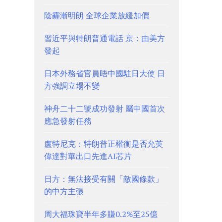
陰霾漸明朗 全球企業放緩加價
習近平與特朗普通電話 京：由美方
發起
日本外務省官員晤中國駐日大使 日
方強調立場不變
神舟二十二號成功發射 屬中國首次
應急發射任務
盧特尼克：特朗普正權衡是否允英
偉達對華出口先進AI芯片
日方：無法接受有關「敵國條款」
的中方主張
周大福珠寶半年多賺0.2%至25億