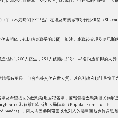
色列從加沙地區撤軍，及交換人質和戰俘。但哈馬斯仍呼籲，特
午（本港時間下午5點）在埃及海濱城市沙姆沙伊赫（Sharm e
節仍未明確，包括結束戰爭的時間、加沙走廊戰後管理及哈馬斯
造成約1,200人喪生，251人被擄到加沙，48名尚遭扣押的人質​​
遺體需時更長，但會先移交仍在世人質。以色列政府預計最快周
名單及希望換回的巴勒斯坦囚犯名單，據報包括巴勒斯坦民族解
ghouti）和解放巴勒斯坦人民陣線（Popular Front for the
達特（Ahmed Saadat），兩人均因參與殺害以色列人的襲擊而被判終身監