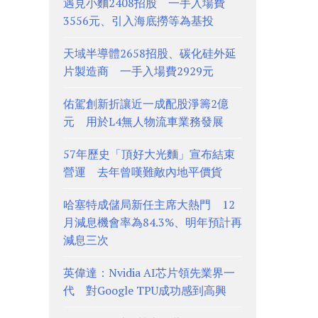
遇見小麵2408招股 一手入場費
3556元、引入海底撈等為基投
天域半導體2658招股、碳化硅外延
片製造商 一手入場費2929元
佑駕創新折讓近一成配股淨籌2億
元 用於L4無人物流車業務發展
57年歷史「頂好大光麵」宣布結束
營運 去年曾嘆難敵內地平價貨
哈塞特成儲局新任主席大熱門 12
月減息機會率為84.3%、明年預計再
減息三次
英偉達：Nvidia AI芯片領先業界一
代 對Google TPU成功感到高興