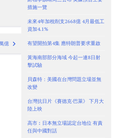
措施一覽
未來4年加稅削支2668億 4月最低工
資加4.1%
有望開拍第4集 應特朗普要求重啟
萬億
黃海南部部分海域 今起一連8日射
擊試驗
貝森特：美國在台灣問題立場並無
改變
台灣抗日片《賽德克·巴萊》 下月大
陸上映
高市︰日本無立場認定台地位 有責
任與中國對話