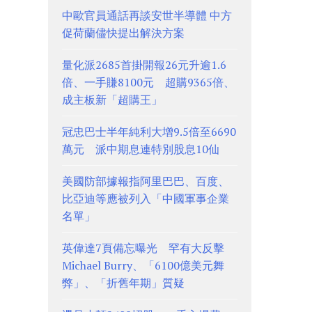
中歐官員通話再談安世半導體 中方
促荷蘭儘快提出解決方案
量化派2685首掛開報26元升逾1.6
倍、一手賺8100元 超購9365倍、
成主板新「超購王」
冠忠巴士半年純利大增9.5倍至6690
萬元 派中期息連特別股息10仙
美國防部據報指阿里巴巴、百度、
比亞迪等應被列入「中國軍事企業
名單」
英偉達7頁備忘曝光 罕有大反擊
Michael Burry、「6100億美元舞
弊」、「折舊年期」質疑