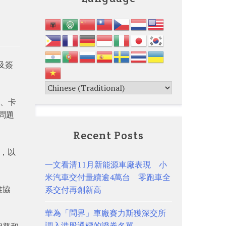
及簽
國、卡
問題
Recent Posts
釋，以
一文看清11月新能源車廠表現 小
米汽車交付量續逾4萬台 零跑車全
准協
系交付再創新高
華為「問界」車廠賽力斯獲深交所
調入港股通標的證券名單