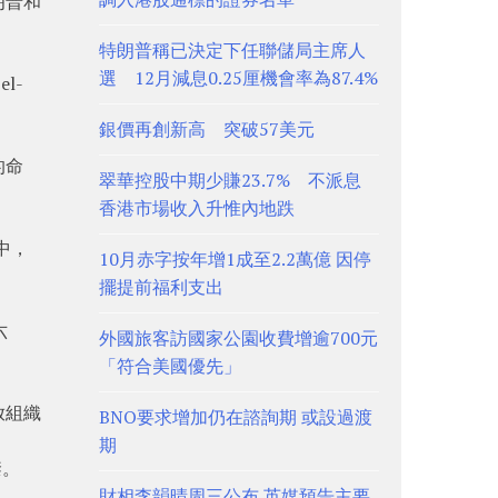
朗普和
特朗普稱已決定下任聯儲局主席人
選 12月減息0.25厘機會率為87.4%
l-
銀價再創新高 突破57美元
的命
翠華控股中期少賺23.7% 不派息
香港市場收入升惟內地跌
中，
10月赤字按年增1成至2.2萬億 因停
擺提前福利支出
六
外國旅客訪國家公園收費增逾700元
「符合美國優先」
放組織
BNO要求增加仍在諮詢期 或設過渡
期
禁。
財相李韻晴周三公布 英媒預告主要