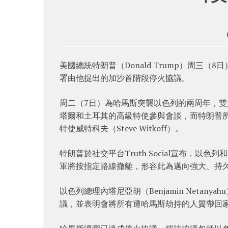
美國總統特朗普（Donald Trump）周三
署由他提出的加沙首階段停火協議。
周二（7日）為哈馬斯突襲以色列的兩周年，雙
塔爾和土耳其的高級特使參與會談，而特朗普所派代
特使威特科夫（Steve Witkoff）。
特朗普於社交平台Truth Social宣布，
軍將按指定路線撤離，形容此為邁向強大、持
以色列總理內塔尼亞胡（Benjamin Neta
議，並表明會將所有遭哈馬斯劫持的人質帶回