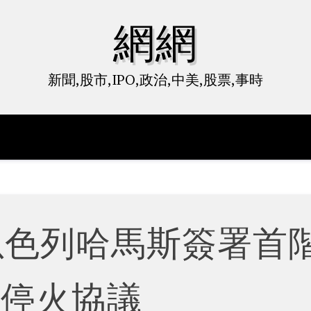
網網
新聞,股市,IPO,政治,中美,股票,事時
以色列哈馬斯簽署首
段停火協議