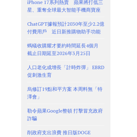
iPhone 17系列熱賣 蘋果將打低三
星、重奪全球最大智能手機商寶座
ChatGPT據報預計2030年至少2.2億
付費用戶 近日新推購物助手功能
螞蟻收購耀才要約時間延長4個月
截止日期延至2026年3月25日
人口老化成增長「計時炸彈」 EBRD
促刺激生育
烏修訂19點和平方案 本周料無「特
澤會」
勒令蘋果Google整頓 打擊冒充政府
詐騙
削政府支出浪費 推日版DOGE