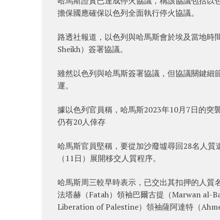
哈馬斯證實已達成停火協議，稱該協議包括以
擔保國應確保以色列全面執行停火協議。
路透社報道，以色列與哈馬斯會於埃及當地時間中
Sheikh）簽署協議。
雖然以色列與哈馬斯簽署協議，但協議關鍵細
運。
據以色列官員稱，哈馬斯2023年10月7日的突襲
仍有20人倖存
哈馬斯官員堅稱，要從加沙廢墟尋回28名人質
（11日）展開移交人質程序。
哈馬斯周三較早時表示，已交出其扣押的人質
法塔赫（Fatah）領袖巴爾古提（Marwan al-Bar
Liberation of Palestine）領袖薩阿