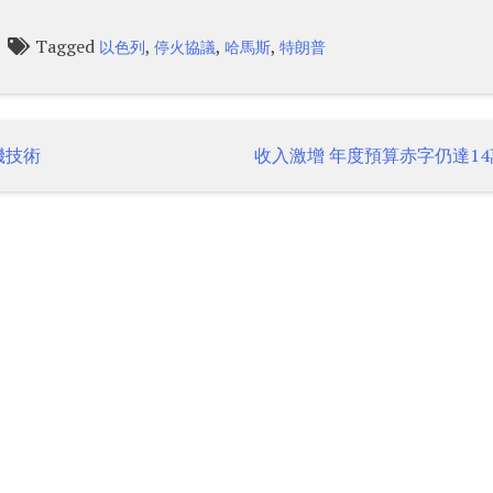
Tagged
,
,
,
以色列
停火協議
哈馬斯
特朗普
機技術
收入激增 年度預算赤字仍達14