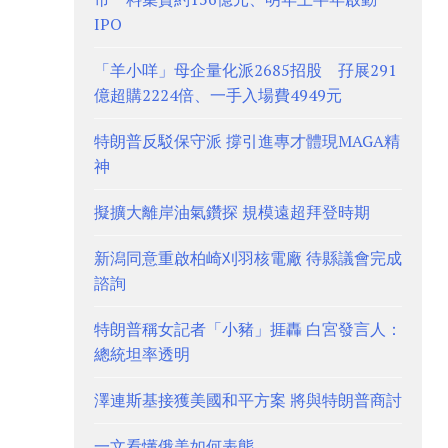
IPO
「羊小咩」母企量化派2685招股 孖展291
億超購2224倍、一手入場費4949元
特朗普反駁保守派 撐引進專才體現MAGA精
神
擬擴大離岸油氣鑽探 規模遠超拜登時期
新潟同意重啟柏崎刈羽核電廠 待縣議會完成
諮詢
特朗普稱女記者「小豬」捱轟 白宮發言人：
總統坦率透明
澤連斯基接獲美國和平方案 將與特朗普商討
一文看懂俄美如何表態