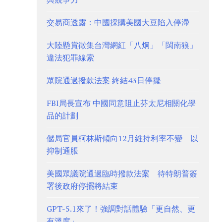
交易商透露：中國採購美國大豆陷入停滯
大陸懸賞徵集台灣網紅「八炯」「閩南狼」
違法犯罪線索
眾院通過撥款法案 終結43日停擺
FBI局長宣布 中國同意阻止芬太尼相關化學
品的計劃
儲局官員柯林斯傾向12月維持利率不變 以
抑制通脹
美國眾議院通過臨時撥款法案 待特朗普簽
署後政府停擺將結束
GPT-5.1來了！強調對話體驗「更自然、更
有溫度」