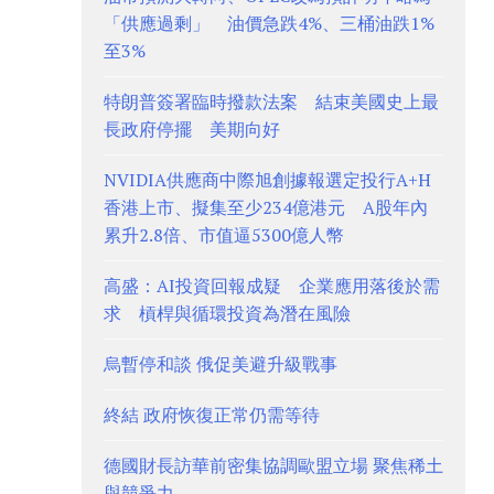
「供應過剩」 油價急跌4%、三桶油跌1%
至3%
特朗普簽署臨時撥款法案 結束美國史上最
長政府停擺 美期向好
NVIDIA供應商中際旭創據報選定投行A+H
香港上市、擬集至少234億港元 A股年內
累升2.8倍、市值逼5300億人幣
高盛：AI投資回報成疑 企業應用落後於需
求 槓桿與循環投資為潛在風險
烏暫停和談 俄促美避升級戰事
終結 政府恢復正常仍需等待
德國財長訪華前密集協調歐盟立場 聚焦稀土
與競爭力