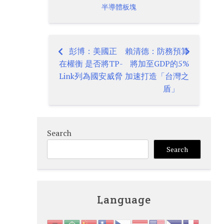
半導體板塊
彭博：美國正
賴清德：防務預算
Post
在權衡 是否將TP-
將加至GDP的5%
navigation
Link列為國安威脅
加速打造「台灣之
盾」
Search
Search
Language