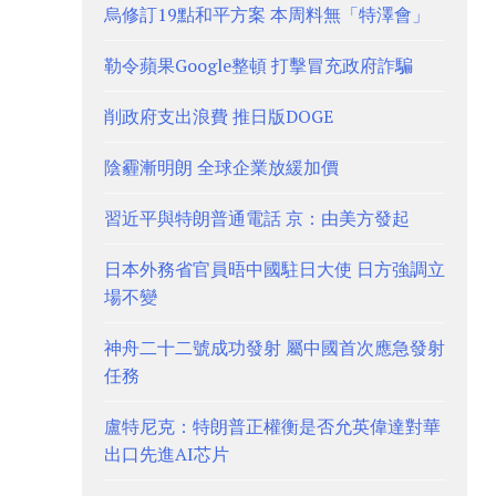
烏修訂19點和平方案 本周料無「特澤會」
勒令蘋果Google整頓 打擊冒充政府詐騙
削政府支出浪費 推日版DOGE
陰霾漸明朗 全球企業放緩加價
習近平與特朗普通電話 京：由美方發起
日本外務省官員晤中國駐日大使 日方強調立
場不變
神舟二十二號成功發射 屬中國首次應急發射
任務
盧特尼克：特朗普正權衡是否允英偉達對華
出口先進AI芯片