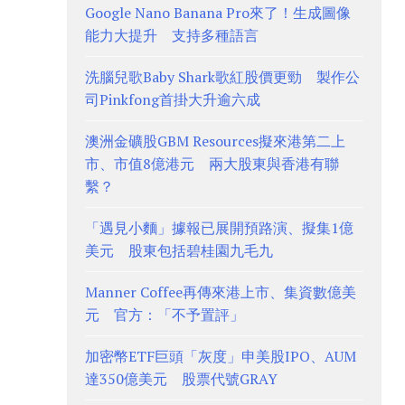
Google Nano Banana Pro來了！生成圖像
能力大提升 支持多種語言
洗腦兒歌Baby Shark歌紅股價更勁 製作公
司Pinkfong首掛大升逾六成
澳洲金礦股GBM Resources擬來港第二上
市、市值8億港元 兩大股東與香港有聯
繫？
「遇見小麵」據報已展開預路演、擬集1億
美元 股東包括碧桂園九毛九
Manner Coffee再傳來港上市、集資數億美
元 官方：「不予置評」
加密幣ETF巨頭「灰度」申美股IPO、AUM
達350億美元 股票代號GRAY