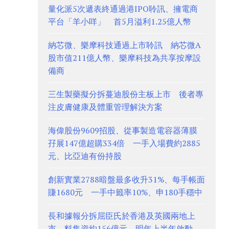
量化派5次遞表終通過港IPO聆訊、擁電商
平台「羊小咩」 首5月溢利1.25億人幣
納芯微、樂摩科技通過上市聆訊 納芯微A
股市值211億人幣、樂摩科技為共享按摩設
備商
三生製藥擬分拆蔓迪股份主板上市 後者專
注皮膚健康及體重管理解決方案
海偉股份9609招股、從事製造電容器薄膜
孖展147億超購334倍 一手入場費約2885
元、比亞迪有份持股
創新實業2788暗盤最多收升31%、每手帳面
賺1680元 一手中籤率10%、申180手穩中
長和據報分拆屈臣氏於香港及英國兩地上
市 料集資約156億元、明年上半年啟動