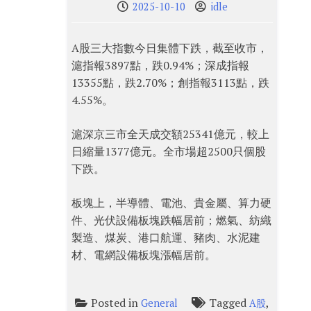
2025-10-10
idle
A股三大指數今日集體下跌，截至收市，
滬指報3897點，跌0.94%；深成指報
13355點，跌2.70%；創指報3113點，跌
4.55%。
滬深京三市全天成交額25341億元，較上
日縮量1377億元。全市場超2500只個股
下跌。
板塊上，半導體、電池、貴金屬、算力硬
件、光伏設備板塊跌幅居前；燃氣、紡織
製造、煤炭、港口航運、豬肉、水泥建
材、電網設備板塊漲幅居前。
Posted in
Tagged
,
General
A股