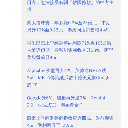
日方：無法接受有關「敵國條款」的中方主
張
周大福珠寶半年多賺0.2%至25億元、中期
息升10%至0.22元 港澳同店銷售增4.4%
阿里巴巴上季經調整純利跌72%至103.5億
人幣遜預期 雲智能集團收入升34% 阿里
美股盤前升4%
Alphabet夜盤再升3%、英偉達NVDA跌
2% META傳洽談斥數十億美元購Google
的TPU
Google升6%、盤後再升逾2% Gemini
3.0「生成式UI」開始產金？
蔚來上季經調整虧損收窄近四成、盤前彈逾
4% 毛利率升至13.9%