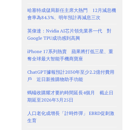
哈塞特成儲局新任主席大熱門 12月減息機
會率為84.3%、明年預計再減息三次
英偉達：Nvidia AI芯片領先業界一代 對
Google TPU成功感到高興
iPhone 17系列熱賣 蘋果將打低三星、重
奪全球最大智能手機商寶座
ChatGPT據報預計2030年至少2.2億付費用
戶 近日新推購物助手功能
螞蟻收購耀才要約時間延長4個月 截止日
期延至2026年3月25日
人口老化成增長「計時炸彈」 EBRD促刺激
生育