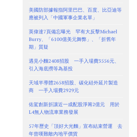
美國防部據報指阿里巴巴、百度、比亞迪等
應被列入「中國軍事企業名單」
英偉達7頁備忘曝光 罕有大反擊Michael
Burry、「6100億美元舞弊」、「折舊年
期」質疑
遇見小麵2408招股 一手入場費3556元、
引入海底撈等為基投
天域半導體2658招股、碳化硅外延片製造
商 一手入場費2929元
佑駕創新折讓近一成配股淨籌2億元 用於
L4無人物流車業務發展
57年歷史「頂好大光麵」宣布結束營運 去
年曾嘆難敵內地平價貨