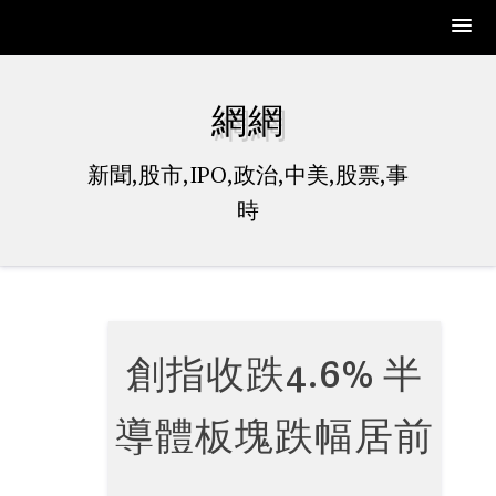
Skip
to
網網
content
新聞,股市,IPO,政治,中美,股票,事
時
創指收跌4.6% 半
導體板塊跌幅居前