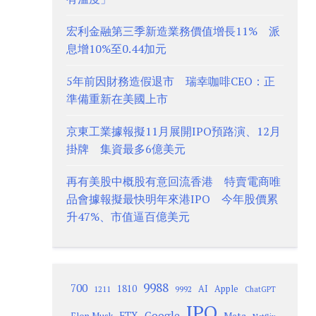
宏利金融第三季新造業務價值增長11% 派
息增10%至0.44加元
5年前因財務造假退市 瑞幸咖啡CEO：正
準備重新在美國上市
京東工業據報擬11月展開IPO預路演、12月
掛牌 集資最多6億美元
再有美股中概股有意回流香港 特賣電商唯
品會據報擬最快明年來港IPO 今年股價累
升47%、市值逼百億美元
9988
700
1810
AI
Apple
1211
9992
ChatGPT
IPO
Google
FTX