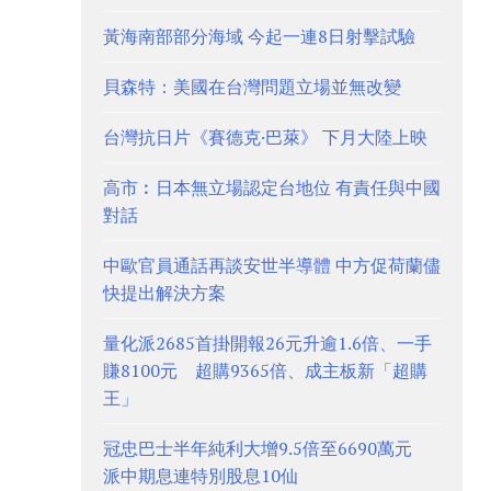
黃海南部部分海域 今起一連8日射擊試驗
貝森特：美國在台灣問題立場並無改變
台灣抗日片《賽德克·巴萊》 下月大陸上映
高市︰日本無立場認定台地位 有責任與中國
對話
中歐官員通話再談安世半導體 中方促荷蘭儘
快提出解決方案
量化派2685首掛開報26元升逾1.6倍、一手
賺8100元 超購9365倍、成主板新「超購
王」
冠忠巴士半年純利大增9.5倍至6690萬元
派中期息連特別股息10仙