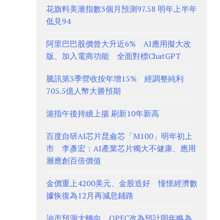
花旗料美滙指數3個月預測97.58 明年上半年
低見94
阿里巴巴股價曾大升近6% AI應用擬大改
版、加入電商功能 全面對標ChatGPT
騰訊第3季營收按年增15% 經調整純利
705.5億人幣大勝預期
滬指午後持續上揚 刷新10年新高
百度自研AI芯片昆侖芯「M100」明年初上
市 李彥宏：AI產業芯片獨大不健康、應用
層應創百倍價值
金價重上4200美元、金股造好 憧憬經濟數
據恢復為12月再減息鋪路
油市預測大轉向、OPEC改為預計明年略為