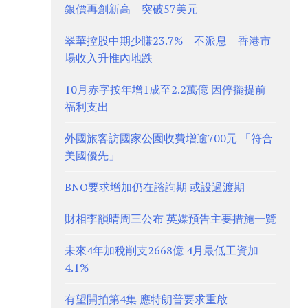
銀價再創新高 突破57美元
翠華控股中期少賺23.7% 不派息 香港市
場收入升惟內地跌
10月赤字按年增1成至2.2萬億 因停擺提前
福利支出
外國旅客訪國家公園收費增逾700元 「符合
美國優先」
BNO要求增加仍在諮詢期 或設過渡期
財相李韻晴周三公布 英媒預告主要措施一覽
未來4年加稅削支2668億 4月最低工資加
4.1%
有望開拍第4集 應特朗普要求重啟