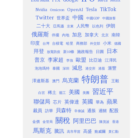
Meta
Elon Musk
Netflix
TikTok
Tesla
OpenAI
Nvidia
Omicron
Twitter
中國
世界盃
中國GDP
中國旅客
二十大
伊朗
人民幣
以色列
亞馬遜
京東
俄羅斯
加息
加拿大
南韓
內地
停擺
北京
印度
小米
台灣
台積電
哈里
商務部
外交部
德國
日本
拜登
施政報告
日圓
新10條
放寬防疫
歐盟
普京
李家超
比亞迪
江澤民
李強
減息
滙豐
泡泡瑪特
泰國
深圳
港股
港交所
特朗普
烏克蘭
澤連斯基
澳門
王毅
習近平
美國
稀土
白宮
罷工
美團
聯儲局
蘋果
英國
英偉達
芯片
華為
貝森特
裁員
配股
通脹
訪華
通關
辛偉誠
關稅
阿里巴巴
金價
金管局
香港
陳茂波
馬斯克
騰訊
高盛
高市早苗
鮑威爾
黃仁勳