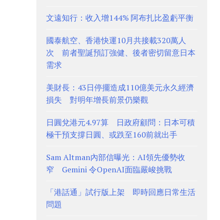
文遠知行：收入增144% 阿布扎比盈虧平衡
國泰航空、香港快運10月共接載320萬人
次 前者聖誕預訂強健、後者密切留意日本
需求
美財長：43日停擺造成110億美元永久經濟
損失 對明年增長前景仍樂觀
日圓兌港元4.97算 日政府顧問：日本可積
極干預支撐日圓、或跌至160前就出手
Sam Altman內部信曝光：AI領先優勢收
窄 Gemini 令OpenAI面臨嚴峻挑戰
「港話通」試行版上架 即時回應日常生活
問題