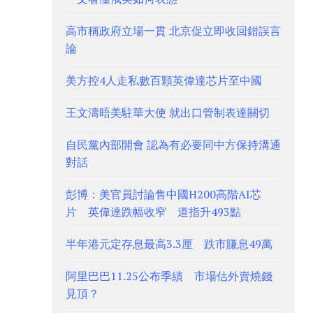
高市稱政府立場一貫 北京促立即收回錯誤言
論
美方控4人走私數百顆英偉達芯片至中國
王文濤晤美駐華大使 就出口管制表達關切
自民黨內部開會 認為有必要同中方保持溝通
對話
彭博：美官員討論售中國H200高階AI芯
片 英偉達跌幅收窄 道指升493點
半年港元定存息最高3.3厘 跌市賺息49萬
阿里巴巴11.25公布季績 市場估外賣燒錢
見頂？