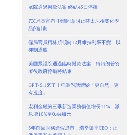
眾院通過撥款法案 終結43日停擺
FBI局長宣布 中國同意阻止芬太尼相關化學
品的計劃
儲局官員柯林斯傾向12月維持利率不變 以
抑制通脹
美國眾議院通過臨時撥款法案 待特朗普簽
署後政府停擺將結束
GPT-5.1來了！強調對話體驗「更自然、更
有溫度」
宏利金融第三季新造業務價值增長11% 派
息增10%至0.44加元
5年前因財務造假退市 瑞幸咖啡CEO：正