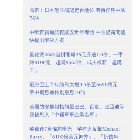
高市︰日本無立場認定台地位 有責任與中國
對話
中歐官員通話再談安世半導體 中方促荷蘭儘
快提出解決方案
量化派2685首掛開報26元升逾1.6倍、一手
賺8100元 超購9365倍、成主板新「超購
王」
冠忠巴士半年純利大增9.5倍至6690萬元
派中期息連特別股息10仙
美國防部據報指阿里巴巴、百度、比亞迪等
應被列入「中國軍事企業名單」
英偉達7頁備忘曝光 罕有大反擊Michael
Burry、「6100億美元舞弊」、「折舊年