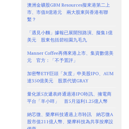
澳洲金礦股GBM Resources擬來港第二上
市、市值8億港元 兩大股東與香港有聯
繫？
「遇見小麵」據報已展開預路演、擬集1億
美元 股東包括碧桂園九毛九
Manner Coffee再傳來港上市、集資數億美
元 官方：「不予置評」
加密幣ETF巨頭「灰度」申美股IPO、AUM
達350億美元 股票代號GRAY
量化派5次遞表終通過港IPO聆訊、擁電商
平台「羊小咩」 首5月溢利1.25億人幣
納芯微、樂摩科技通過上市聆訊 納芯微A
股市值211億人幣、樂摩科技為共享按摩設
備商