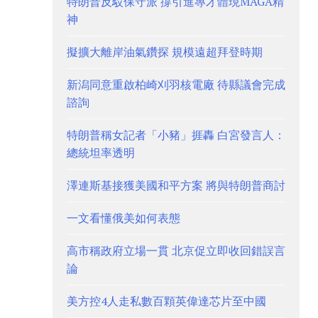
特朗普反駁保守派 撐引進專才體現MAGA精
神
擬擴大離岸油氣鑽探 規模遠超拜登時期
新潟同意重啟柏崎刈羽核電廠 待縣議會完成
諮詢
特朗普稱女記者「小豬」捱轟 白宮發言人：
總統坦率透明
澤連斯基接獲美國和平方案 將與特朗普商討
一文看懂俄美如何表態
高市稱政府立場一貫 北京促立即收回錯誤言
論
美方控4人走私數百顆英偉達芯片至中國