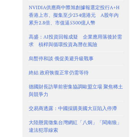
NVIDIA供應商中際旭創據報選定投行A+H
香港上市、擬集至少234億港元 A股年內
累升2.8倍、市值逼5300億人幣
高盛：AI投資回報成疑 企業應用落後於需
求 槓桿與循環投資為潛在風險
烏暫停和談 俄促美避升級戰事
終結 政府恢復正常仍需等待
德國財長訪華前密集協調歐盟立場 聚焦稀土
與競爭力
交易商透露：中國採購美國大豆陷入停滯
大陸懸賞徵集台灣網紅「八炯」「閩南狼」
違法犯罪線索