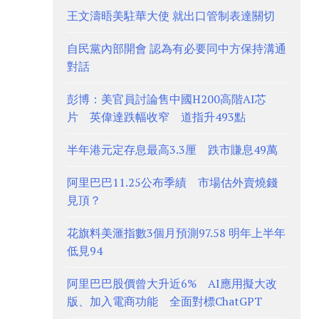
王文濤晤美駐華大使 就出口管制表達關切
自民黨內部開會 認為有必要同中方保持溝通
對話
彭博：美官員討論售中國H200高階AI芯
片 英偉達跌幅收窄 道指升493點
半年港元定存息最高3.3厘 跌市賺息49萬
阿里巴巴11.25公布季績 市場估外賣燒錢
見頂？
花旗料美滙指數3個月預測97.58 明年上半年
低見94
阿里巴巴股價曾大升近6% AI應用擬大改
版、加入電商功能 全面對標ChatGPT