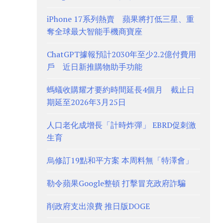
iPhone 17系列熱賣 蘋果將打低三星、重
奪全球最大智能手機商寶座
ChatGPT據報預計2030年至少2.2億付費用
戶 近日新推購物助手功能
螞蟻收購耀才要約時間延長4個月 截止日
期延至2026年3月25日
人口老化成增長「計時炸彈」 EBRD促刺激
生育
烏修訂19點和平方案 本周料無「特澤會」
勒令蘋果Google整頓 打擊冒充政府詐騙
削政府支出浪費 推日版DOGE