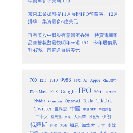
準備重新在美國上市
京東工業據報擬11月展開IPO預路演、12月
掛牌 集資最多6億美元
再有美股中概股有意回流香港 特賣電商唯
品會據報擬最快明年來港IPO 今年股價累
升47%、市值逼百億美元
9988
700
1810
AI
Apple
1211
9992
ChatGPT
IPO
Google
FTX
Meta
Elon Musk
Netflix
TikTok
Tesla
OpenAI
Nvidia
Omicron
Twitter
中國
世界盃
中國GDP
中國旅客
二十大
伊朗
人民幣
以色列
亞馬遜
京東
俄羅斯
加息
加拿大
南韓
內地
停擺
北京