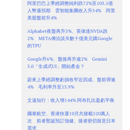
阿里巴巴上季經調整純利跌72%至103.5億
人幣遜預期 雲智能集團收入升34% 阿里
美股盤前升4%
Alphabet夜盤再升3%、英偉達NVDA跌
2% META傳洽談斥數十億美元購Google
的TPU
Google升6%、盤後再升逾2% Gemini
3.0「生成式UI」開始產金？
蔚來上季經調整虧損收窄近四成、盤前彈逾
4% 毛利率升至13.9%
文遠知行：收入增144% 阿布扎比盈虧平衡
國泰航空、香港快運10月共接載320萬人
次 前者聖誕預訂強健、後者密切留意日本
需求