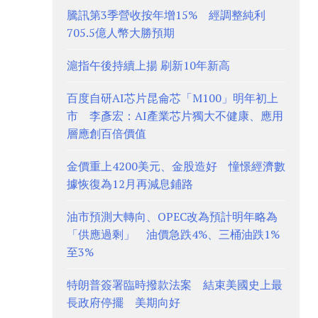
騰訊第3季營收按年增15% 經調整純利
705.5億人幣大勝預期
滬指午後持續上揚 刷新10年新高
百度自研AI芯片昆侖芯「M100」明年初上
市 李彥宏：AI產業芯片獨大不健康、應用
層應創百倍價值
金價重上4200美元、金股造好 憧憬經濟數
據恢復為12月再減息鋪路
油市預測大轉向、OPEC改為預計明年略為
「供應過剩」 油價急跌4%、三桶油跌1%
至3%
特朗普簽署臨時撥款法案 結束美國史上最
長政府停擺 美期向好