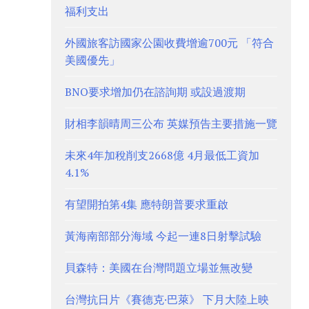
福利支出
外國旅客訪國家公園收費增逾700元 「符合
美國優先」
BNO要求增加仍在諮詢期 或設過渡期
財相李韻晴周三公布 英媒預告主要措施一覽
未來4年加稅削支2668億 4月最低工資加
4.1%
有望開拍第4集 應特朗普要求重啟
黃海南部部分海域 今起一連8日射擊試驗
貝森特：美國在台灣問題立場並無改變
台灣抗日片《賽德克·巴萊》 下月大陸上映