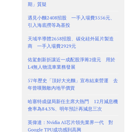
期」質疑
遇見小麵2408招股 一手入場費3556元、
引入海底撈等為基投
天域半導體2658招股、碳化硅外延片製造
商 一手入場費2929元
佑駕創新折讓近一成配股淨籌2億元 用於
L4無人物流車業務發展
57年歷史「頂好大光麵」宣布結束營運 去
年曾嘆難敵內地平價貨
哈塞特成儲局新任主席大熱門 12月減息機
會率為84.3%、明年預計再減息三次
英偉達：Nvidia AI芯片領先業界一代 對
Google TPU成功感到高興