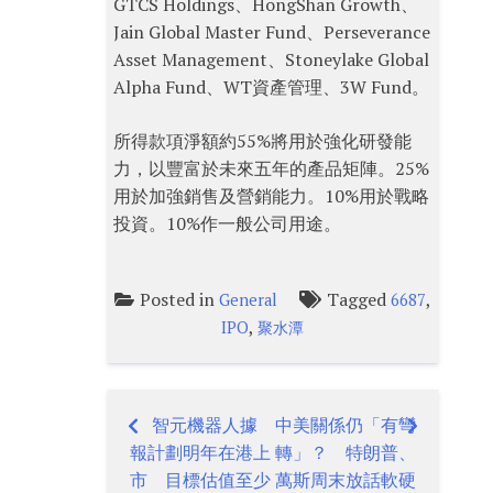
GTCS Holdings、HongShan Growth、
Jain Global Master Fund、Perseverance
Asset Management、Stoneylake Global
Alpha Fund、WT資產管理、3W Fund。
所得款項淨額約55%將用於強化研發能
力，以豐富於未來五年的產品矩陣。25%
用於加強銷售及營銷能力。10%用於戰略
投資。10%作一般公司用途。
Posted in
Tagged
,
General
6687
,
IPO
聚水潭
智元機器人據
中美關係仍「有彎
Post
報計劃明年在港上
轉」？ 特朗普、
navigation
市 目標估值至少
萬斯周末放話軟硬