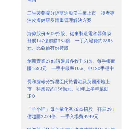
三生製藥擬分拆蔓迪股份主板上市 後者專
注皮膚健康及體重管理解決方案
海偉股份9609招股、從事製造電容器薄膜
孖展147億超購334倍 一手入場費約2885
元、比亞迪有份持股
創新實業2788暗盤最多收升31%、每手帳面
賺1680元 一手中籤率10%、申180手穩中
長和據報分拆屈臣氏於香港及英國兩地上
市 料集資約156億元、明年上半年啟動
IPO
「羊小咩」母企量化派2685招股 孖展291
億超購2224倍、一手入場費4949元