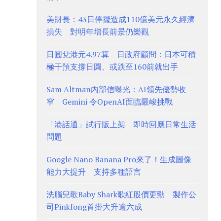
美財長：43日停擺造成110億美元永久經濟
損失 對明年增長前景仍樂觀
日圓兌港元4.97算 日政府顧問：日本可積
極干預支撐日圓、或跌至160前就出手
Sam Altman內部信曝光：AI領先優勢收
窄 Gemini 令OpenAI面臨嚴峻挑戰
「港話通」試行版上架 即時回應日常生活
問題
Google Nano Banana Pro來了！生成圖像
能力大提升 支持多種語言
洗腦兒歌Baby Shark歌紅股價更勁 製作公
司Pinkfong首掛大升逾六成