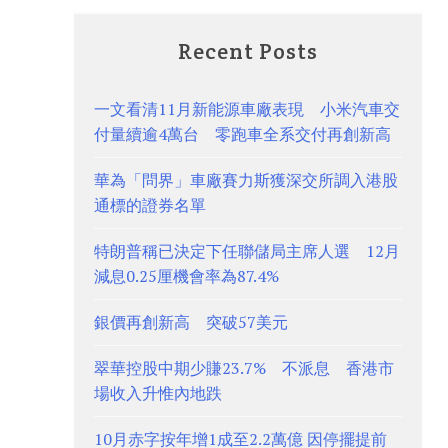
Recent Posts
一文看清11月新能源車廠表現 小米汽車交
付量續逾4萬台 零跑車全系交付再創新高
華為「問界」車廠賽力斯獲深交所調入港股
通標的證券名單
特朗普稱已決定下任聯儲局主席人選 12月
減息0.25厘機會率為87.4%
銀價再創新高 突破57美元
翠華控股中期少賺23.7% 不派息 香港市
場收入升惟內地跌
10月赤字按年增1成至2.2萬億 因停擺提前