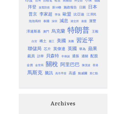
印度
小米
台灣
台積電
哈里
商務部
外交部
德國
日本
拜登
施政報告
日圓
新10條
放寬防疫
歐盟
普京
李家超
比亞迪
江澤民
李強
減息
滙豐
泡泡瑪特
泰國
深圳
港股
港交所
特朗普
烏克蘭
澤連斯基
澳門
王毅
習近平
美國
稀土
白宮
罷工
美團
聯儲局
蘋果
英國
英偉達
芯片
華為
貝森特
裁員
配股
通脹
訪華
通關
辛偉誠
關稅
阿里巴巴
金價
金管局
香港
陳茂波
馬斯克
騰訊
高盛
高市早苗
鮑威爾
黃仁勳
Archives