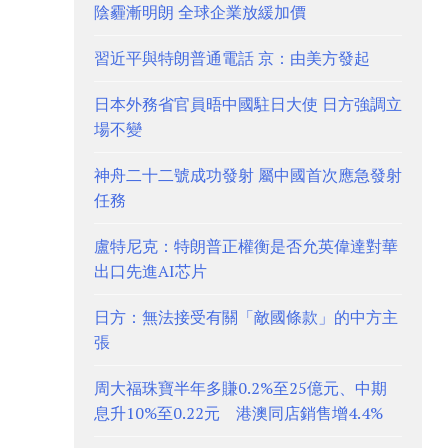
陰霾漸明朗 全球企業放緩加價
習近平與特朗普通電話 京：由美方發起
日本外務省官員晤中國駐日大使 日方強調立
場不變
神舟二十二號成功發射 屬中國首次應急發射
任務
盧特尼克：特朗普正權衡是否允英偉達對華
出口先進AI芯片
日方：無法接受有關「敵國條款」的中方主
張
周大福珠寶半年多賺0.2%至25億元、中期
息升10%至0.22元 港澳同店銷售增4.4%