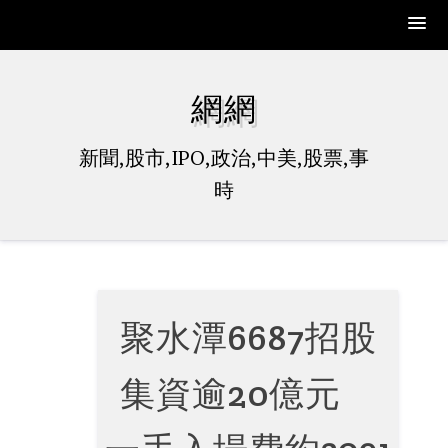
Skip
to
網網
content
新聞,股市,IPO,政治,中美,股票,事
時
聚水潭6687招股
集資逾20億元