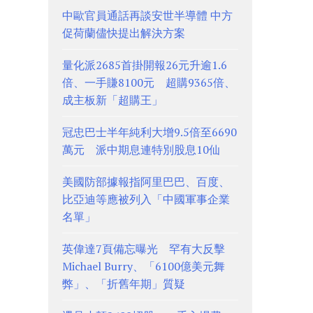
中歐官員通話再談安世半導體 中方
促荷蘭儘快提出解決方案
量化派2685首掛開報26元升逾1.6
倍、一手賺8100元 超購9365倍、
成主板新「超購王」
冠忠巴士半年純利大增9.5倍至6690
萬元 派中期息連特別股息10仙
美國防部據報指阿里巴巴、百度、
比亞迪等應被列入「中國軍事企業
名單」
英偉達7頁備忘曝光 罕有大反擊
Michael Burry、「6100億美元舞
弊」、「折舊年期」質疑