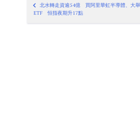
北水轉走資逾54億 買阿里華虹半導體、大
Post
ETF 恒指夜期升17點
navigation