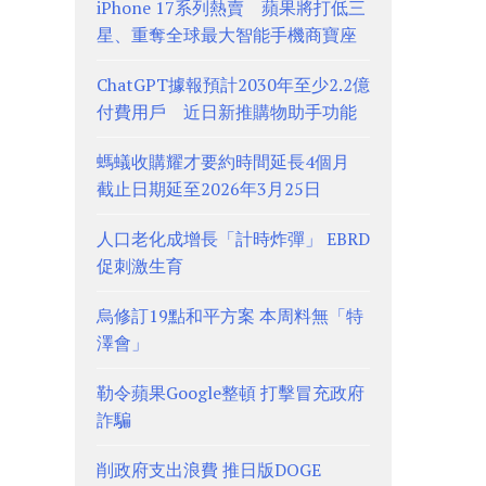
iPhone 17系列熱賣 蘋果將打低三
星、重奪全球最大智能手機商寶座
ChatGPT據報預計2030年至少2.2億
付費用戶 近日新推購物助手功能
螞蟻收購耀才要約時間延長4個月
截止日期延至2026年3月25日
人口老化成增長「計時炸彈」 EBRD
促刺激生育
烏修訂19點和平方案 本周料無「特
澤會」
勒令蘋果Google整頓 打擊冒充政府
詐騙
削政府支出浪費 推日版DOGE