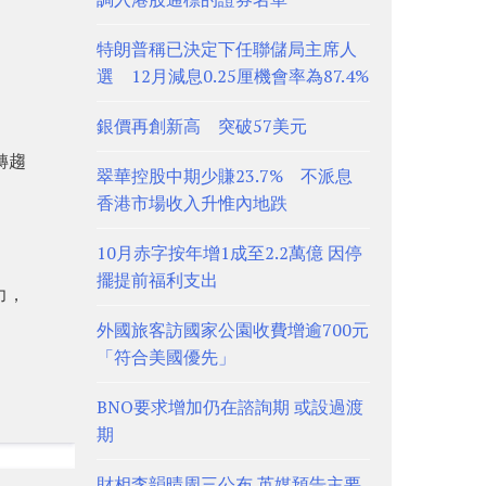
特朗普稱已決定下任聯儲局主席人
選 12月減息0.25厘機會率為87.4%
銀價再創新高 突破57美元
轉趨
翠華控股中期少賺23.7% 不派息
香港市場收入升惟內地跌
10月赤字按年增1成至2.2萬億 因停
擺提前福利支出
力，
外國旅客訪國家公園收費增逾700元
「符合美國優先」
BNO要求增加仍在諮詢期 或設過渡
期
財相李韻晴周三公布 英媒預告主要