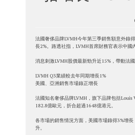
法國奢侈品牌LVMH今年第三季銷售額意外錄
長2%。路透社指，LVMH首席財務官表示中國
消息刺激LVMH股價最新勁升近15%，帶動法國
LVMH Q3業績較去年同期增長1%
美國、亞洲銷售市場錄正增長
法國知名奢侈品牌LVMH，旗下品牌包括Louis Vui
182.8億歐元，折合超過1648億港元。
各市場的銷售情況方面，美國市場錄得3%增長
升。