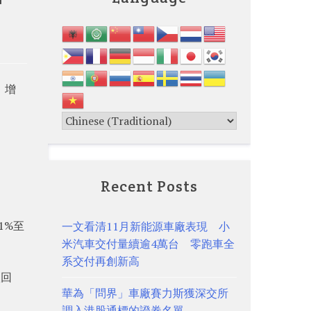
，增
Recent Posts
長1%至
一文看清11月新能源車廠表現 小
米汽車交付量續逾4萬台 零跑車全
系交付再創新高
跌回
華為「問界」車廠賽力斯獲深交所
調入港股通標的證券名單