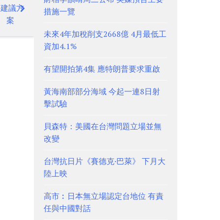
半建議方
措施一覽
案
未來4年加稅削支2668億 4月最低工
資加4.1%
有望開拍第4集 應特朗普要求重啟
黃海南部部分海域 今起一連8日射
擊試驗
貝森特：美國在台灣問題立場並無
改變
台灣抗日片《賽德克·巴萊》 下月大
陸上映
高市︰日本無立場認定台地位 有責
任與中國對話