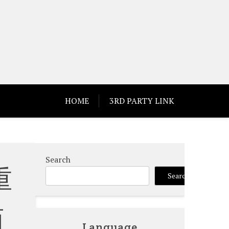
HOME
3RD PARTY LINK
Search
重
Search
面
Language