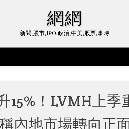
網網
新聞,股市,IPO,政治,中美,股票,事時
15%！LVMH上季
O稱內地市場轉向正