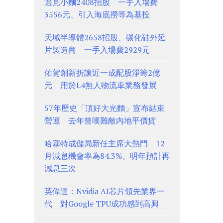
遇見小麵2408招股 一手入場費
3556元、引入海底撈等為基投
天域半導體2658招股、碳化硅外延
片製造商 一手入場費2929元
佑駕創新折讓近一成配股淨籌2億
元 用於L4無人物流車業務發展
57年歷史「頂好大光麵」宣布結束
營運 去年曾嘆難敵內地平價貨
哈塞特成儲局新任主席大熱門 12
月減息機會率為84.3%、明年預計再
減息三次
英偉達：Nvidia AI芯片領先業界一
代 對Google TPU成功感到高興