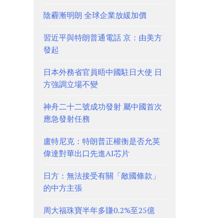
陰霾漸明朗 全球企業放緩加價
習近平與特朗普通電話 京：由美方
發起
日本外務省官員晤中國駐日大使 日
方強調立場不變
神舟二十二號成功發射 屬中國首次
應急發射任務
盧特尼克：特朗普正權衡是否允英
偉達對華出口先進AI芯片
日方：無法接受有關「敵國條款」
的中方主張
周大福珠寶半年多賺0.2%至25億