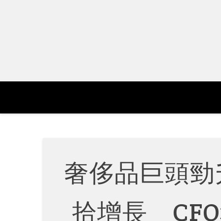
Skip
to
content
奢侈品巨頭勁升
拾增長 CF