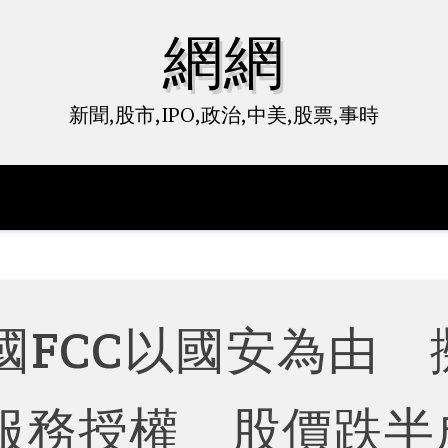
網網
新聞,股市,IPO,政治,中美,股票,事時
國FCC以國安為由 
服務授權 股價跌半