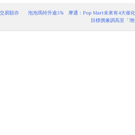
交易額亦
泡泡瑪特升逾5% 摩通：Pop Mart未來有4大催
目標價兼調高至「增