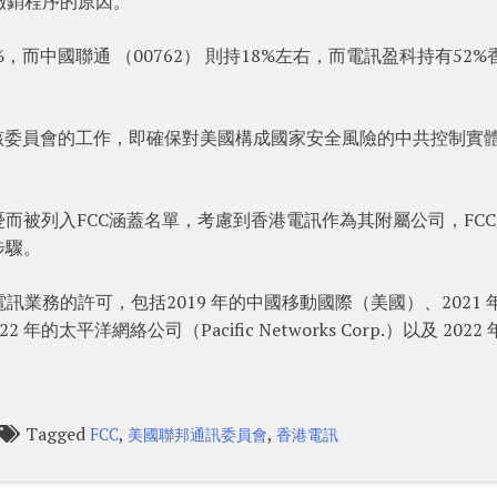
撤銷程序的原因。
而中國聯通 （00762） 則持18%左右，而電訊盈科持有52%
令延續了該委員會的工作，即確保對美國構成國家安全風險的中共控制實
憂而被列入FCC涵蓋名單，考慮到香港電訊作為其附屬公司，FC
步驟。
電訊業務的許可，包括2019 年的中國移動國際（美國）、2021 
的太平洋網絡公司（Pacific Networks Corp.）以及 2022
Tagged
,
,
FCC
美國聯邦通訊委員會
香港電訊