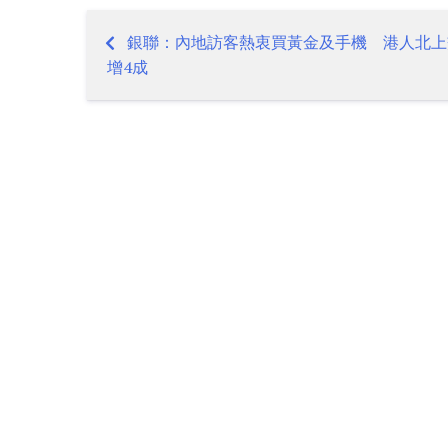
銀聯：內地訪客熱衷買黃金及手機 港人北上
Post
增4成
navigation