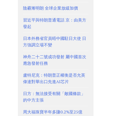
陰霾漸明朗 全球企業放緩加價
習近平與特朗普通電話 京：由美方
發起
日本外務省官員晤中國駐日大使 日
方強調立場不變
神舟二十二號成功發射 屬中國首次
應急發射任務
盧特尼克：特朗普正權衡是否允英
偉達對華出口先進AI芯片
日方：無法接受有關「敵國條款」
的中方主張
周大福珠寶半年多賺0.2%至25億