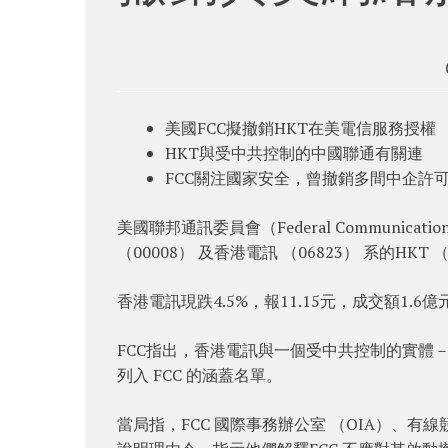
美國FCC擬撤銷HKT在美電信服務授權
HKT與受中共控制的中國聯通有關連
FCC關注國家安全，曾撤銷多間中企許
美國聯邦通訊委員會（Federal Communica
（00008） 及香港電訊 （06823） 系的HKT （
香港電訊現跌4.5%，報11.15元，成交額1.6億
FCC指出，香港電訊與一個受中共控制的實體－Chi
列入 FCC 的涵蓋名單。
當局指，FCC 國際事務辦公室 （OIA）、有