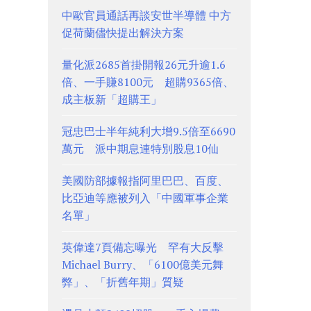
中歐官員通話再談安世半導體 中方
促荷蘭儘快提出解決方案
量化派2685首掛開報26元升逾1.6
倍、一手賺8100元 超購9365倍、
成主板新「超購王」
冠忠巴士半年純利大增9.5倍至6690
萬元 派中期息連特別股息10仙
美國防部據報指阿里巴巴、百度、
比亞迪等應被列入「中國軍事企業
名單」
英偉達7頁備忘曝光 罕有大反擊
Michael Burry、「6100億美元舞
弊」、「折舊年期」質疑