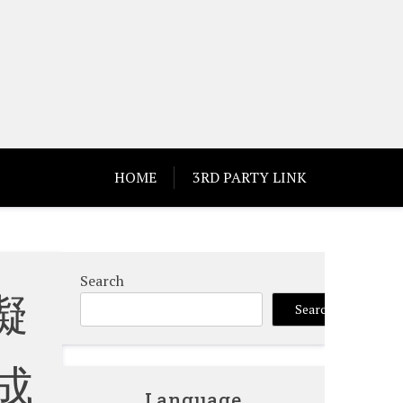
HOME
3RD PARTY LINK
Search
擬
Search
成
Language