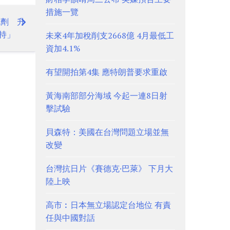
措施一覽
化劑 升
持」
未來4年加稅削支2668億 4月最低工
資加4.1%
有望開拍第4集 應特朗普要求重啟
黃海南部部分海域 今起一連8日射
擊試驗
貝森特：美國在台灣問題立場並無
改變
台灣抗日片《賽德克·巴萊》 下月大
陸上映
高市︰日本無立場認定台地位 有責
任與中國對話