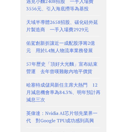
遇見小麵2408招股 一手入場費
3556元、引入海底撈等為基投
天域半導體2658招股、碳化硅外延
片製造商 一手入場費2929元
佑駕創新折讓近一成配股淨籌2億
元 用於L4無人物流車業務發展
57年歷史「頂好大光麵」宣布結束
營運 去年曾嘆難敵內地平價貨
哈塞特成儲局新任主席大熱門 12
月減息機會率為84.3%、明年預計再
減息三次
英偉達：Nvidia AI芯片領先業界一
代 對Google TPU成功感到高興