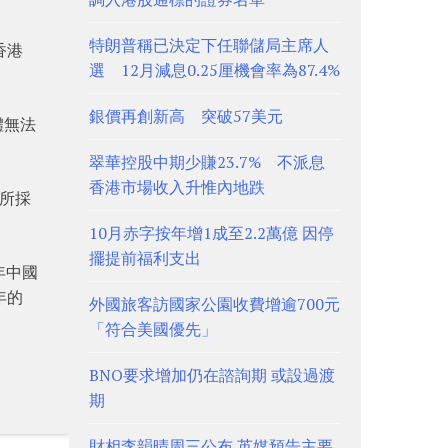
特朗普稱已決定下任聯儲局主席人
香港
選 12月減息0.25厘機會率為87.4%
銀價再創新高 突破57美元
體無法
翠華控股中期少賺23.7% 不派息
香港市場收入升惟內地跌
C所採
10月赤字按年增1成至2.2萬億 因停
擺提前福利支出
年中國
 年的
外國旅客訪國家公園收費增逾700元
「符合美國優先」
BNO要求增加仍在諮詢期 或設過渡
期
財相李韻晴周三公布 英媒預告主要