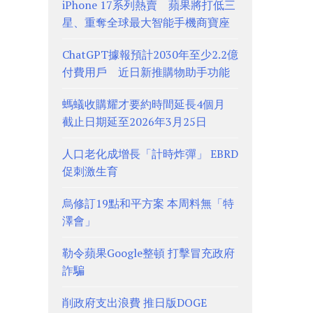
iPhone 17系列熱賣 蘋果將打低三
星、重奪全球最大智能手機商寶座
ChatGPT據報預計2030年至少2.2億
付費用戶 近日新推購物助手功能
螞蟻收購耀才要約時間延長4個月
截止日期延至2026年3月25日
人口老化成增長「計時炸彈」 EBRD
促刺激生育
烏修訂19點和平方案 本周料無「特
澤會」
勒令蘋果Google整頓 打擊冒充政府
詐騙
削政府支出浪費 推日版DOGE