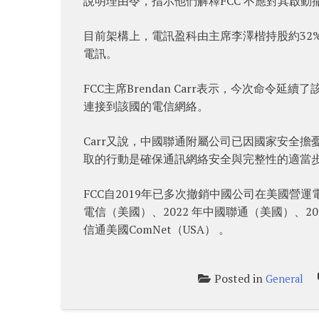
說明理由令，指示他們解釋FCC 不應對其啟動
目前架構上，電訊盈科由主席李澤楷持股約32%，
電訊。
FCC主席Brendan Carr表示，今次命
連接到該國的電信網絡。
Carr又說，中國聯通附屬公司已因國家安全擔
取的行動是確保通訊網絡安全與完整性的適當
FCC自2019年已多次撤銷中國公司在美國營運
電信（美國）、2022 年中國聯通（美國）、2022 年
信通美國ComNet（USA） 。
Posted in
General