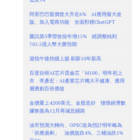
阿里巴巴股價曾大升近6% AI應用擬大改
版、加入電商功能 全面對標ChatGPT
騰訊第3季營收按年增15% 經調整純利
705.5億人幣大勝預期
滬指午後持續上揚 刷新10年新高
百度自研AI芯片昆侖芯「M100」明年初上
市 李彥宏：AI產業芯片獨大不健康、應用
層應創百倍價值
金價重上4200美元、金股造好 憧憬經濟數
據恢復為12月再減息鋪路
油市預測大轉向、OPEC改為預計明年略為
「供應過剩」 油價急跌4%、三桶油跌1%