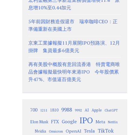
宏利金融第三季新造業務價值增長11% 派
息增10%至0.44加元
5年前因財務造假退市 瑞幸咖啡CEO：正
準備重新在美國上市
京東工業據報擬11月展開IPO預路演、12月
掛牌 集資最多6億美元
再有美股中概股有意回流香港 特賣電商唯
品會據報擬最快明年來港IPO 今年股價累
升47%、市值逼百億美元
9988
700
1810
AI
Apple
1211
9992
ChatGPT
IPO
Google
FTX
Meta
Elon Musk
Netflix
TikTok
Tesla
OpenAI
Nvidia
Omicron