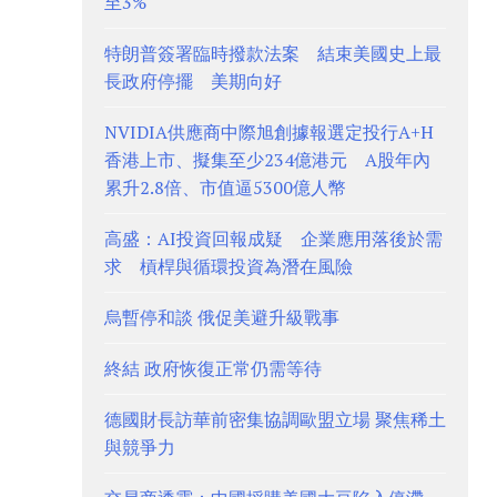
至3%
特朗普簽署臨時撥款法案 結束美國史上最
長政府停擺 美期向好
NVIDIA供應商中際旭創據報選定投行A+H
香港上市、擬集至少234億港元 A股年內
累升2.8倍、市值逼5300億人幣
高盛：AI投資回報成疑 企業應用落後於需
求 槓桿與循環投資為潛在風險
烏暫停和談 俄促美避升級戰事
終結 政府恢復正常仍需等待
德國財長訪華前密集協調歐盟立場 聚焦稀土
與競爭力