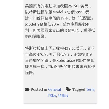
美國原有的電動車扣稅額為7500美元，
以特斯拉標準版Model Y售價39990元
計，扣稅額佔車價的19%，故「低配版」
Model Y價格低20%，雖然產品級數有
別，但美國買家支出的金額相若，冀望抵
銷相關影響。
特斯拉股價上周五收報439.31美元，距今
年高位470.75美元只低7%，正如投資者
最想知的問題，是Robotaxi及FSD自動駕
駛系統一樣，市場仍對特斯拉未來有其他
憧憬。
Posted in
Tagged
,
General
Tesla
,
TSLA
特斯拉