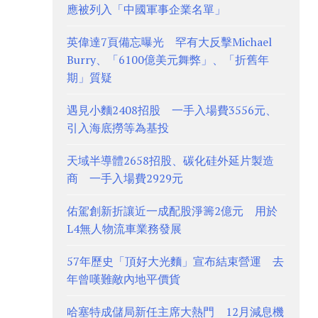
應被列入「中國軍事企業名單」
英偉達7頁備忘曝光 罕有大反擊Michael
Burry、「6100億美元舞弊」、「折舊年
期」質疑
遇見小麵2408招股 一手入場費3556元、
引入海底撈等為基投
天域半導體2658招股、碳化硅外延片製造
商 一手入場費2929元
佑駕創新折讓近一成配股淨籌2億元 用於
L4無人物流車業務發展
57年歷史「頂好大光麵」宣布結束營運 去
年曾嘆難敵內地平價貨
哈塞特成儲局新任主席大熱門 12月減息機