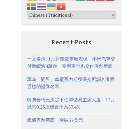
Recent Posts
一文看清11月新能源車廠表現 小米汽車交
付量續逾4萬台 零跑車全系交付再創新高
華為「問界」車廠賽力斯獲深交所調入港股
通標的證券名單
特朗普稱已決定下任聯儲局主席人選 12月
減息0.25厘機會率為87.4%
銀價再創新高 突破57美元