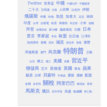
Twitter
中國
世界盃
中國GDP
中國旅客
二十大
伊朗
人民幣
以色列
亞馬遜
京東
俄羅斯
加息
加拿大
南韓
內地
停擺
北京
印度
小米
台灣
台積電
哈里
商務部
外交部
德國
日本
拜登
施政報告
日圓
新10條
放寬防疫
歐盟
普京
李家超
比亞迪
江澤民
李強
減息
滙豐
泡泡瑪特
泰國
深圳
港股
港交所
特朗普
烏克蘭
澤連斯基
澳門
王毅
習近平
美國
稀土
白宮
罷工
美團
聯儲局
蘋果
英國
英偉達
芯片
華為
貝森特
裁員
配股
通脹
訪華
通關
辛偉誠
關稅
阿里巴巴
金價
金管局
香港
陳茂波
馬斯克
騰訊
高盛
高市早苗
鮑威爾
黃仁勳