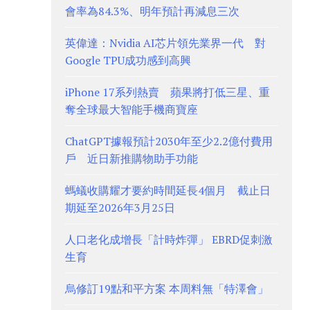
會率為84.3%、明年預計再減息三次
英偉達：Nvidia AI芯片領先業界一代 對
Google TPU成功感到高興
iPhone 17系列熱賣 蘋果將打低三星、重
奪全球最大智能手機商寶座
ChatGPT據報預計2030年至少2.2億付費用
戶 近日新推購物助手功能
螞蟻收購耀才要約時間延長4個月 截止日
期延至2026年3月25日
人口老化成增長「計時炸彈」 EBRD促刺激
生育
烏修訂19點和平方案 本周料無「特澤會」