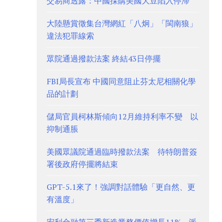
交易商透露：中國採購美國大豆陷入停滯
大陸懸賞徵集台灣網紅「八炯」「閩南狼」
違法犯罪線索
眾院通過撥款法案 終結43日停擺
FBI局長宣布 中國同意阻止芬太尼相關化學
品的計劃
儲局官員柯林斯傾向12月維持利率不變 以
抑制通脹
美國眾議院通過臨時撥款法案 待特朗普簽
署後政府停擺將結束
GPT-5.1來了！強調對話體驗「更自然、更
有溫度」