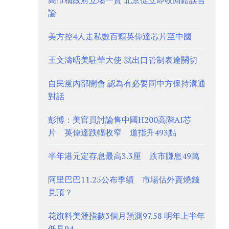
高市稱政府立場一貫 北京促立即收回錯誤言
論
美方控4人走私數百顆英偉達芯片至中國
王文濤晤美駐華大使 就出口管制表達關切
自民黨內部開會 認為有必要同中方保持溝通
對話
彭博：美官員討論售中國H200高階AI芯
片 英偉達跌幅收窄 道指升493點
半年港元定存息最高3.3厘 跌市賺息49萬
阿里巴巴11.25公布季績 市場估外賣燒錢
見頂？
花旗料美滙指數3個月預測97.58 明年上半年
低見94