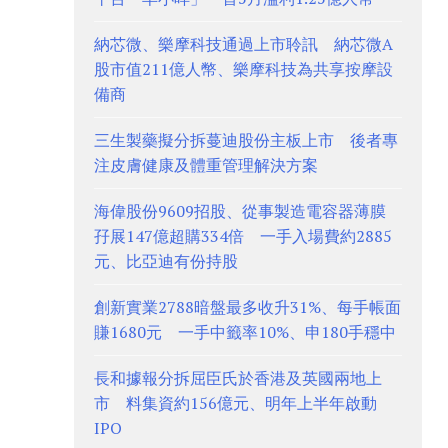
納芯微、樂摩科技通過上市聆訊 納芯微A
股市值211億人幣、樂摩科技為共享按摩設
備商
三生製藥擬分拆蔓迪股份主板上市 後者專
注皮膚健康及體重管理解決方案
海偉股份9609招股、從事製造電容器薄膜
孖展147億超購334倍 一手入場費約2885
元、比亞迪有份持股
創新實業2788暗盤最多收升31%、每手帳面
賺1680元 一手中籤率10%、申180手穩中
長和據報分拆屈臣氏於香港及英國兩地上
市 料集資約156億元、明年上半年啟動
IPO