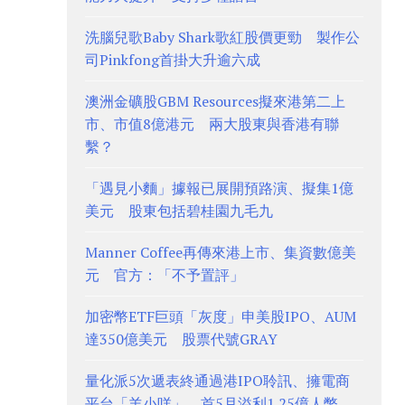
洗腦兒歌Baby Shark歌紅股價更勁 製作公
司Pinkfong首掛大升逾六成
澳洲金礦股GBM Resources擬來港第二上
市、市值8億港元 兩大股東與香港有聯
繫？
「遇見小麵」據報已展開預路演、擬集1億
美元 股東包括碧桂園九毛九
Manner Coffee再傳來港上市、集資數億美
元 官方：「不予置評」
加密幣ETF巨頭「灰度」申美股IPO、AUM
達350億美元 股票代號GRAY
量化派5次遞表終通過港IPO聆訊、擁電商
平台「羊小咩」 首5月溢利1.25億人幣