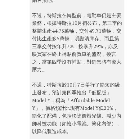
銷售預期。
不過，特斯拉在轉型前，電動車仍是主要
業務，根據特斯拉10月初公布，第三季的
整體生產44.75萬輛，交付49.71萬輛，交
付比生產多5萬輛，明顯清庫存。而且第
三季交付按年升7%，按季升29%，亦反
映買家在終止補貼前買車的盛況，換言
之，當第四季沒有補貼，對銷售將有龐大
壓力。
不過，特斯拉於10月7日舉行了簡短的綫
上發布，預計第四季推出「低配版」
Model Y，稱為「Affordable Model
Y」，價格預計比現有Model Y低20%，
簡化了配備，包括移除前燈光條、減少內
飾科技功能（如較小電池、簡化內部），
以降低製造成本。