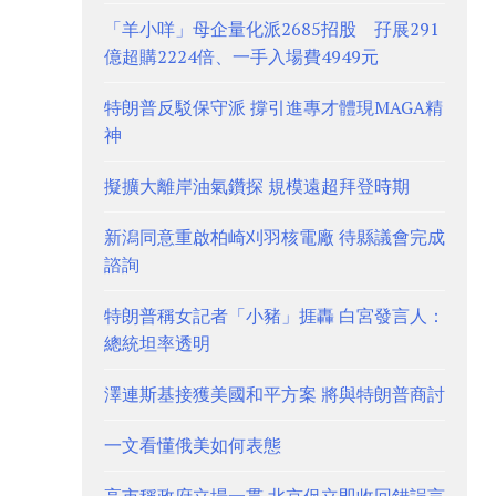
「羊小咩」母企量化派2685招股 孖展291
億超購2224倍、一手入場費4949元
特朗普反駁保守派 撐引進專才體現MAGA精
神
擬擴大離岸油氣鑽探 規模遠超拜登時期
新潟同意重啟柏崎刈羽核電廠 待縣議會完成
諮詢
特朗普稱女記者「小豬」捱轟 白宮發言人：
總統坦率透明
澤連斯基接獲美國和平方案 將與特朗普商討
一文看懂俄美如何表態