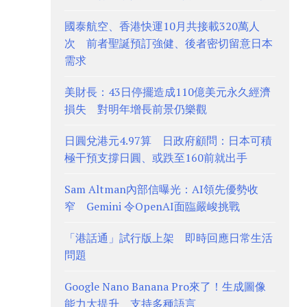
國泰航空、香港快運10月共接載320萬人
次 前者聖誕預訂強健、後者密切留意日本
需求
美財長：43日停擺造成110億美元永久經濟
損失 對明年增長前景仍樂觀
日圓兌港元4.97算 日政府顧問：日本可積
極干預支撐日圓、或跌至160前就出手
Sam Altman內部信曝光：AI領先優勢收
窄 Gemini 令OpenAI面臨嚴峻挑戰
「港話通」試行版上架 即時回應日常生活
問題
Google Nano Banana Pro來了！生成圖像
能力大提升 支持多種語言