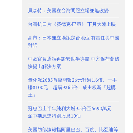
貝森特：美國在台灣問題立場並無改變
台灣抗日片《賽德克·巴萊》 下月大陸上映
高市︰日本無立場認定台地位 有責任與中國
對話
中歐官員通話再談安世半導體 中方促荷蘭儘
快提出解決方案
量化派2685首掛開報26元升逾1.6倍、一手
賺8100元 超購9365倍、成主板新「超購
王」
冠忠巴士半年純利大增9.5倍至6690萬元
派中期息連特別股息10仙
美國防部據報指阿里巴巴、百度、比亞迪等