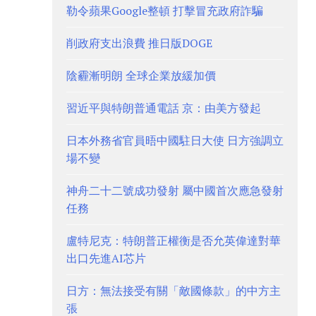
勒令蘋果Google整頓 打擊冒充政府詐騙
削政府支出浪費 推日版DOGE
陰霾漸明朗 全球企業放緩加價
習近平與特朗普通電話 京：由美方發起
日本外務省官員晤中國駐日大使 日方強調立
場不變
神舟二十二號成功發射 屬中國首次應急發射
任務
盧特尼克：特朗普正權衡是否允英偉達對華
出口先進AI芯片
日方：無法接受有關「敵國條款」的中方主
張