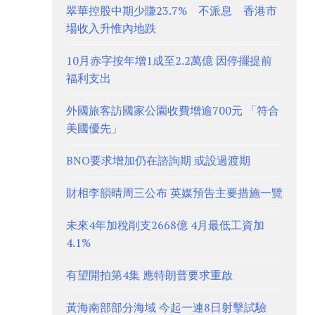
翠華控股中期少賺23.7% 不派息 香港市
場收入升惟內地跌
10月赤字按年增1成至2.2萬億 因停擺提前
福利支出
外國旅客訪國家公園收費增逾700元 「符合
美國優先」
BNO要求增加仍在諮詢期 或設過渡期
財相李韻晴周三公布 英媒預告主要措施一覽
未來4年加稅削支2668億 4月最低工資加
4.1%
有望開拍第4集 應特朗普要求重啟
黃海南部部分海域 今起一連8日射擊試驗