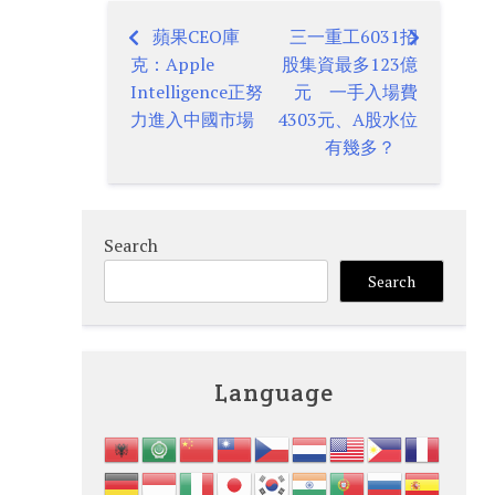
蘋果CEO庫
三一重工6031招
Post
克：Apple
股集資最多123億
navigation
Intelligence正努
元 一手入場費
力進入中國市場
4303元、A股水位
有幾多？
Search
Search
Language