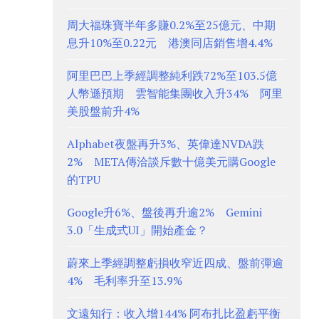
周大福珠寶半年多賺0.2%至25億元、中期
息升10%至0.22元 港澳同店銷售增4.4%
阿里巴巴上季經調整純利跌72%至103.5億
人幣遜預期 雲智能集團收入升34% 阿里
美股盤前升4%
Alphabet夜盤再升3%、英偉達NVDA跌
2% META傳洽談斥數十億美元購Google
的TPU
Google升6%、盤後再升逾2% Gemini
3.0「生成式UI」開始產金？
蔚來上季經調整虧損收窄近四成、盤前彈逾
4% 毛利率升至13.9%
文遠知行：收入增144% 阿布扎比盈虧平衡