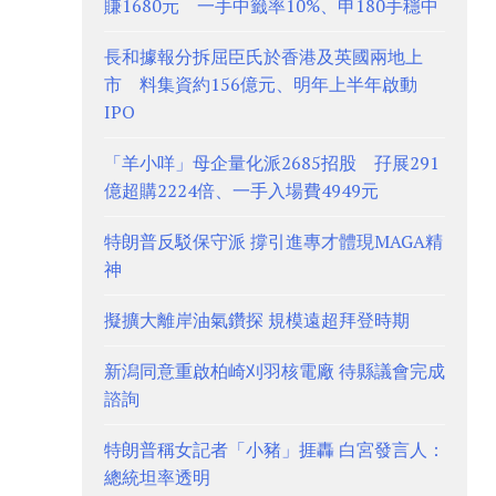
賺1680元 一手中籤率10%、申180手穩中
長和據報分拆屈臣氏於香港及英國兩地上
市 料集資約156億元、明年上半年啟動
IPO
「羊小咩」母企量化派2685招股 孖展291
億超購2224倍、一手入場費4949元
特朗普反駁保守派 撐引進專才體現MAGA精
神
擬擴大離岸油氣鑽探 規模遠超拜登時期
新潟同意重啟柏崎刈羽核電廠 待縣議會完成
諮詢
特朗普稱女記者「小豬」捱轟 白宮發言人：
總統坦率透明