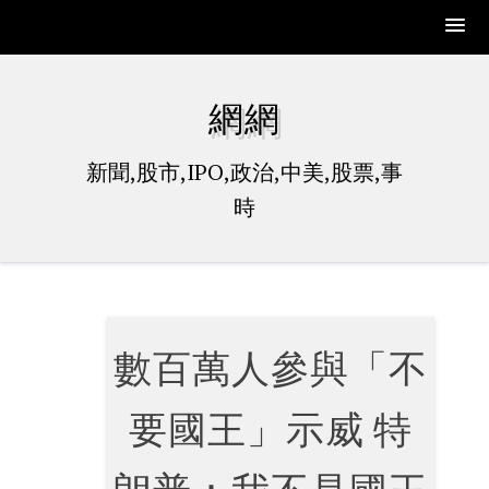
Skip
to
網網
content
新聞,股市,IPO,政治,中美,股票,事
時
數百萬人參與「不
要國王」示威 特