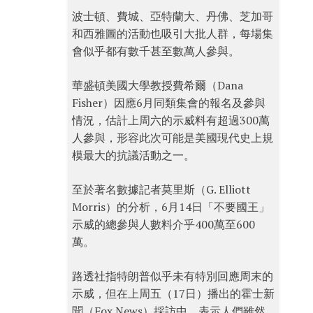
波士頓、費城、亞特蘭大、丹佛、芝加哥
和西雅圖的活動也吸引大批人群，每場集
會似乎都有數千甚至數萬人參與。
華盛頓美國大學教授費希爾（Dana
Fisher）因應6月同類集會的報名及參與
情況，估計上周六的示威料有超過300萬
人參與，形容此次可能是美國現代史上規
模最大的抗議活動之一。
至於著名數據記者莫里斯（G. Elliott
Morris）的分析，6月14日「不要國王」
示威的總參與人數料介乎400萬至600
萬。
路透社指特朗普似乎未有特別回應周末的
示威，但在上周五（17日）播出的霍士新
聞（Fox News）採訪中，表示人們雖然