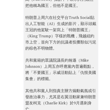
把他稱為國王，但他不是國王。
特朗普上周六在社交平台Truth Social貼
出人工智能（AI）生成的影片，顯示頭戴
王冠的他駕駛一架寫上「特朗普國王」
（King Trump）字樣的戰機，飛越紐約
市上空，並向下方的抗議者投擲類似污泥
的棕色不明物體。
共和黨籍的眾議院議長約翰遜（Mike
Johnson）上周五亦呼應黨內普遍觀點，
將「不要國王」示威活動貼上「仇恨美國
集會」的標籤。
其他共和黨人則指責主辦方煽動氣氛或引
發政治暴力，尤其是右翼活動家兼特朗普
盟友柯克（Charlie Kirk）於9月遇刺身
亡。