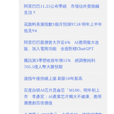
阿里巴巴11.25公布季績 市場估外賣燒錢
見頂？
花旗料美滙指數3個月預測97.58 明年上半年
低見94
阿里巴巴股價曾大升近6% AI應用擬大改
版、加入電商功能 全面對標ChatGPT
騰訊第3季營收按年增15% 經調整純利
705.5億人幣大勝預期
滬指午後持續上揚 刷新10年新高
百度自研AI芯片昆侖芯「M100」明年初上
市 李彥宏：AI產業芯片獨大不健康、應用
層應創百倍價值