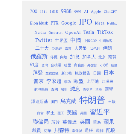
9988
700
1810
AI
Apple
1211
9992
ChatGPT
IPO
Google
FTX
Meta
Elon Musk
Netflix
TikTok
Tesla
OpenAI
Nvidia
Omicron
Twitter
中國
世界盃
中國GDP
中國旅客
二十大
伊朗
人民幣
以色列
亞馬遜
京東
俄羅斯
加息
加拿大
南韓
內地
停擺
北京
印度
小米
台灣
台積電
哈里
商務部
外交部
德國
日本
拜登
施政報告
日圓
新10條
放寬防疫
歐盟
普京
李家超
比亞迪
江澤民
李強
減息
滙豐
泡泡瑪特
泰國
深圳
港股
港交所
特朗普
烏克蘭
澤連斯基
澳門
王毅
習近平
美國
稀土
白宮
罷工
美團
聯儲局
蘋果
英國
英偉達
芯片
華為
貝森特
裁員
配股
通脹
訪華
通關
辛偉誠