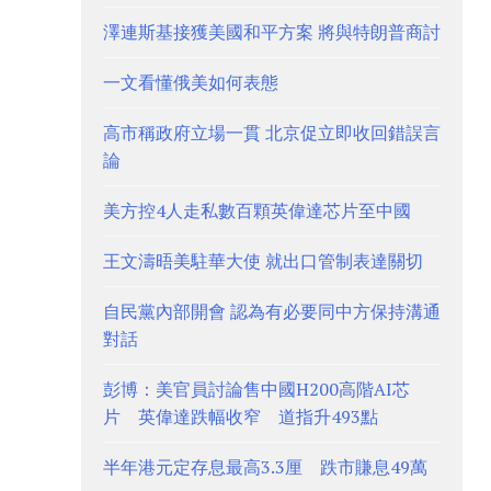
澤連斯基接獲美國和平方案 將與特朗普商討
一文看懂俄美如何表態
高市稱政府立場一貫 北京促立即收回錯誤言
論
美方控4人走私數百顆英偉達芯片至中國
王文濤晤美駐華大使 就出口管制表達關切
自民黨內部開會 認為有必要同中方保持溝通
對話
彭博：美官員討論售中國H200高階AI芯
片 英偉達跌幅收窄 道指升493點
半年港元定存息最高3.3厘 跌市賺息49萬