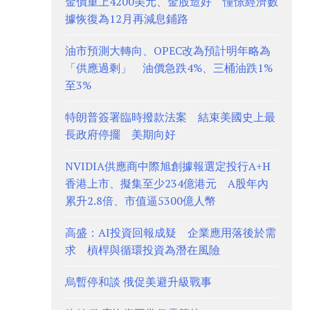
金價重上4200美元、金股造好 憧憬經濟數
據恢復為12月再減息鋪路
油市預測大轉向、OPEC改為預計明年略為
「供應過剩」 油價急跌4%、三桶油跌1%
至3%
特朗普簽署臨時撥款法案 結束美國史上最
長政府停擺 美期向好
NVIDIA供應商中際旭創據報選定投行A+H
香港上市、擬集至少234億港元 A股年內
累升2.8倍、市值逼5300億人幣
高盛：AI投資回報成疑 企業應用落後於需
求 槓桿與循環投資為潛在風險
烏暫停和談 俄促美避升級戰事