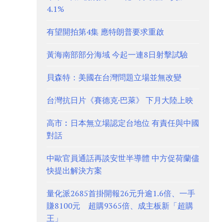
4.1%
有望開拍第4集 應特朗普要求重啟
黃海南部部分海域 今起一連8日射擊試驗
貝森特：美國在台灣問題立場並無改變
台灣抗日片《賽德克·巴萊》 下月大陸上映
高市︰日本無立場認定台地位 有責任與中國
對話
中歐官員通話再談安世半導體 中方促荷蘭儘
快提出解決方案
量化派2685首掛開報26元升逾1.6倍、一手
賺8100元 超購9365倍、成主板新「超購
王」