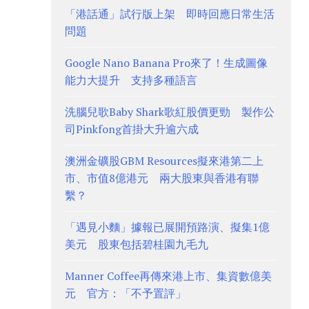
「港話通」試行版上架 即時回應日常生活
問題
Google Nano Banana Pro來了！生成圖像
能力大提升 支持多種語言
洗腦兒歌Baby Shark歌紅股價更勁 製作公
司Pinkfong首掛大升逾六成
澳洲金礦股GBM Resources擬來港第二上
市、市值8億港元 兩大股東與香港有聯
繫？
「遇見小麵」據報已展開預路演、擬集1億
美元 股東包括碧桂園九毛九
Manner Coffee再傳來港上市、集資數億美
元 官方：「不予置評」