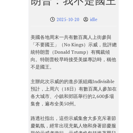
朗普：我不是國王
2025-10-20
idle
美國各地周末一共有數百萬人上街參與
「不要國王」（No Kings）示威，批評總
統特朗普（Donald Trump）有獨裁傾
向。特朗普較早時接受美媒專訪時，稱他
不是國王。
主辦此次示威的的進步派組織Indivisible
預計，上周六（18日）有數百萬人參加在
各大城市、小鎮和郊區舉行的2,600多場
集會，遍布全美50州。
路透社指出，這些示威集會大多充斥著節
慶氣氛，經常出現充氣人物和身著節慶服