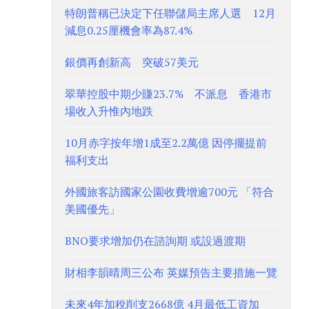
特朗普稱已決定下任聯儲局主席人選 12月
減息0.25厘機會率為87.4%
銀價再創新高 突破57美元
翠華控股中期少賺23.7% 不派息 香港市
場收入升惟內地跌
10月赤字按年增1成至2.2萬億 因停擺提前
福利支出
外國旅客訪國家公園收費增逾700元 「符合
美國優先」
BNO要求增加仍在諮詢期 或設過渡期
財相李韻晴周三公布 英媒預告主要措施一覽
未來4年加稅削支2668億 4月最低工資加