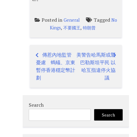
Posted in
Tagged
General
No
,
,
Kings
不要國王
特朗普
傳惹內地監管
美警告哈馬斯或襲
Post
憂慮 螞蟻、京東
巴勒斯坦平民 以
navigation
暫停香港穩定幣計
哈互指違停火協
劃
議
Search
Search