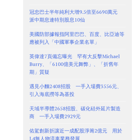
冠忠巴士半年純利大增9.5倍至6690萬元
派中期息連特別股息10仙
美國防部據報指阿里巴巴、百度、比亞迪等
應被列入「中國軍事企業名單」
英偉達7頁備忘曝光 罕有大反擊Michael
Burry、「6100億美元舞弊」、「折舊年
期」質疑
遇見小麵2408招股 一手入場費3556元、
引入海底撈等為基投
天域半導體2658招股、碳化硅外延片製造
商 一手入場費2929元
佑駕創新折讓近一成配股淨籌2億元 用於
L4無人物流車業務發展