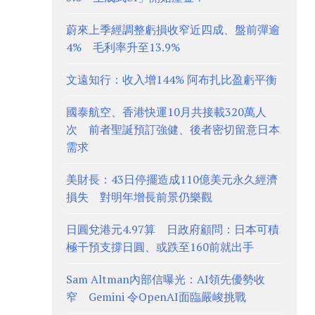
蔚來上季經調整虧損收窄近四成、盤前彈逾
4% 毛利率升至13.9%
文遠知行：收入增144% 阿布扎比盈虧平衡
國泰航空、香港快運10月共接載320萬人
次 前者聖誕預訂強健、後者密切留意日本
需求
美財長：43日停擺造成110億美元永久經濟
損失 對明年增長前景仍樂觀
日圓兌港元4.97算 日政府顧問：日本可積
極干預支撐日圓、或跌至160前就出手
Sam Altman內部信曝光：AI領先優勢收
窄 Gemini 令OpenAI面臨嚴峻挑戰