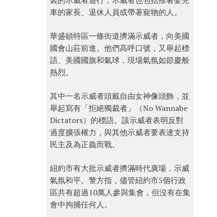
裝的示威者遊行，示威者也包括推著嬰兒
車的家長、退休人員或帶著寵物的人。
華盛頓特區一條街道擠滿示威者，向美國
國會山莊前進。他們高呼口號，又舉起標
語、美國國旗和氣球，現場氣氛如節慶般
熱烈。
其中一名示威者頭戴自由女神像頭飾，並
舉起寫有「拒絕獨裁者」（No Wannabe
Dictators）的標語。該示威者表明反對
過度擴張權力，與其他示威者要表達支持
民主及為正義而戰。
紐約市有大批示威者擠滿時代廣場，示威
氣氛和平。警方指，儘管紐約市5個行政
區共有超過10萬人參與集會，但沒有在集
會中拘捕任何人。