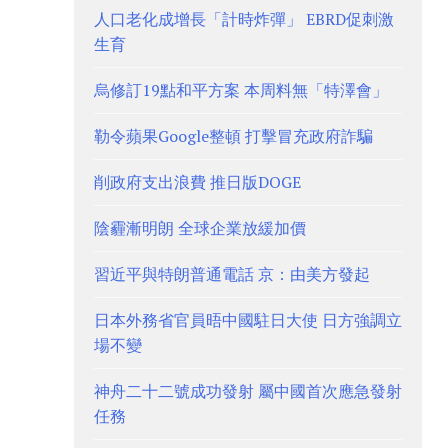
人口老化成增長「計時炸彈」 EBRD促刺激
生育
烏修訂19點和平方案 本周料無「特澤會」
勒令蘋果Google整頓 打擊冒充政府詐騙
削政府支出浪費 推日版DOGE
陰霾漸明朗 全球企業放緩加價
習近平與特朗普通電話 京：由美方發起
日本外務省官員晤中國駐日大使 日方強調立
場不變
神舟二十二號成功發射 屬中國首次應急發射
任務