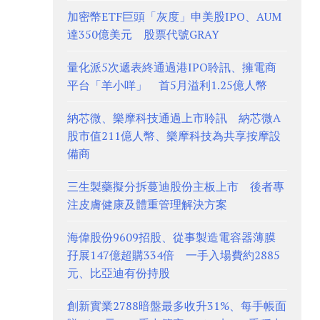
加密幣ETF巨頭「灰度」申美股IPO、AUM
達350億美元 股票代號GRAY
量化派5次遞表終通過港IPO聆訊、擁電商
平台「羊小咩」 首5月溢利1.25億人幣
納芯微、樂摩科技通過上市聆訊 納芯微A
股市值211億人幣、樂摩科技為共享按摩設
備商
三生製藥擬分拆蔓迪股份主板上市 後者專
注皮膚健康及體重管理解決方案
海偉股份9609招股、從事製造電容器薄膜
孖展147億超購334倍 一手入場費約2885
元、比亞迪有份持股
創新實業2788暗盤最多收升31%、每手帳面