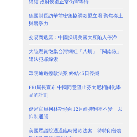
終結 政府恢復正常仍需等待
德國財長訪華前密集協調歐盟立場 聚焦稀土
與競爭力
交易商透露：中國採購美國大豆陷入停滯
大陸懸賞徵集台灣網紅「八炯」「閩南狼」
違法犯罪線索
眾院通過撥款法案 終結43日停擺
FBI局長宣布 中國同意阻止芬太尼相關化學
品的計劃
儲局官員柯林斯傾向12月維持利率不變 以
抑制通脹
美國眾議院通過臨時撥款法案 待特朗普簽