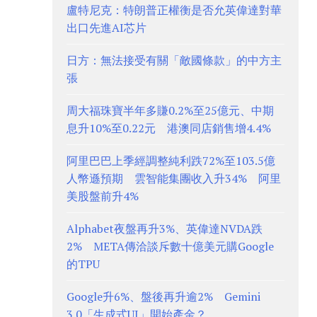
盧特尼克：特朗普正權衡是否允英偉達對華
出口先進AI芯片
日方：無法接受有關「敵國條款」的中方主
張
周大福珠寶半年多賺0.2%至25億元、中期
息升10%至0.22元 港澳同店銷售增4.4%
阿里巴巴上季經調整純利跌72%至103.5億
人幣遜預期 雲智能集團收入升34% 阿里
美股盤前升4%
Alphabet夜盤再升3%、英偉達NVDA跌
2% META傳洽談斥數十億美元購Google
的TPU
Google升6%、盤後再升逾2% Gemini
3.0「生成式UI」開始產金？