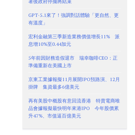
署後政府停擺將結束
GPT-5.1來了！強調對話體驗「更自然、更
有溫度」
宏利金融第三季新造業務價值增長11% 派
息增10%至0.44加元
5年前因財務造假退市 瑞幸咖啡CEO：正
準備重新在美國上市
京東工業據報擬11月展開IPO預路演、12月
掛牌 集資最多6億美元
再有美股中概股有意回流香港 特賣電商唯
品會據報擬最快明年來港IPO 今年股價累
升47%、市值逼百億美元