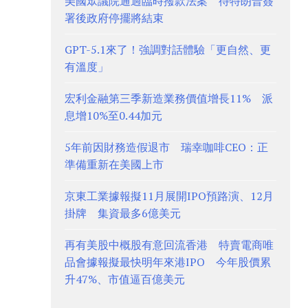
美國眾議院通過臨時撥款法案 待特朗普簽
署後政府停擺將結束
GPT-5.1來了！強調對話體驗「更自然、更
有溫度」
宏利金融第三季新造業務價值增長11% 派
息增10%至0.44加元
5年前因財務造假退市 瑞幸咖啡CEO：正
準備重新在美國上市
京東工業據報擬11月展開IPO預路演、12月
掛牌 集資最多6億美元
再有美股中概股有意回流香港 特賣電商唯
品會據報擬最快明年來港IPO 今年股價累
升47%、市值逼百億美元