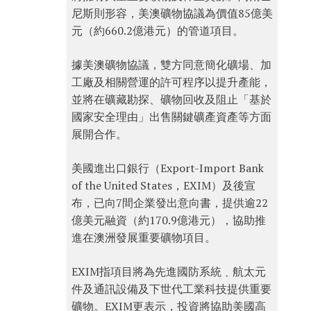
尼斯則形容，美澳礦物協議為價值85億美
元（約660.2億港元）的管道項目。
據美澳礦物協議，雙方同意簡化礦場、加
工廠及相關營運的許可程序以提升產能，
並將在礦藏勘探、礦物回收及阻止「基於
國家安全理由」出售關鍵礦產資產等方面
展開合作。
美國進出口銀行（Export-Import Bank
of the United States，EXIM）及後宣
布，已向7間企業發出意向書，提供逾22
億美元融資（約170.9億港元），協助推
進在澳洲發展重要礦物項目。
EXIM指項目將為先進國防系統﹑航太元
件及通訊設備及下世代工業科技提供重要
礦物。EXIM更表示，投資將協助美國高