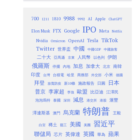
9988
700
1810
AI
Apple
1211
9992
ChatGPT
IPO
Google
FTX
Meta
Elon Musk
Netflix
TikTok
Tesla
OpenAI
Nvidia
Omicron
Twitter
中國
世界盃
中國GDP
中國旅客
二十大
伊朗
人民幣
以色列
亞馬遜
京東
俄羅斯
加息
加拿大
南韓
內地
停擺
北京
印度
小米
台灣
台積電
哈里
商務部
外交部
德國
日本
拜登
施政報告
日圓
新10條
放寬防疫
歐盟
普京
李家超
比亞迪
江澤民
李強
減息
滙豐
泡泡瑪特
泰國
深圳
港股
港交所
特朗普
烏克蘭
澤連斯基
澳門
王毅
習近平
美國
稀土
白宮
罷工
美團
聯儲局
蘋果
英國
英偉達
芯片
華為