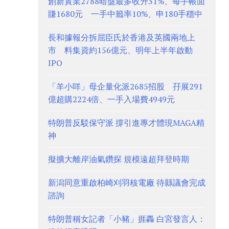
創新實業2788暗盤最多收升31%、每手帳面
賺1680元 一手中籤率10%、申180手穩中
長和據報分拆屈臣氏於香港及英國兩地上
市 料集資約156億元、明年上半年啟動
IPO
「羊小咩」母企量化派2685招股 孖展291
億超購2224倍、一手入場費4949元
特朗普反駁保守派 撐引進專才體現MAGA精
神
擬擴大離岸油氣鑽探 規模遠超拜登時期
新潟同意重啟柏崎刈羽核電廠 待縣議會完成
諮詢
特朗普稱女記者「小豬」捱轟 白宮發言人：