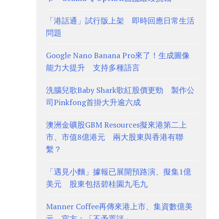
「港話通」試行版上架 即時回應日常生活
問題
Google Nano Banana Pro來了！生成圖像
能力大提升 支持多種語言
洗腦兒歌Baby Shark歌紅股價更勁 製作公
司Pinkfong首掛大升逾六成
澳洲金礦股GBM Resources擬來港第二上
市、市值8億港元 兩大股東與香港有聯
繫？
「遇見小麵」據報已展開預路演、擬集1億
美元 股東包括碧桂園九毛九
Manner Coffee再傳來港上市、集資數億美
元 官方：「不予置評」