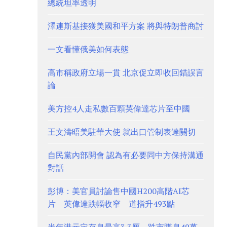
總統坦率透明
澤連斯基接獲美國和平方案 將與特朗普商討
一文看懂俄美如何表態
高市稱政府立場一貫 北京促立即收回錯誤言
論
美方控4人走私數百顆英偉達芯片至中國
王文濤晤美駐華大使 就出口管制表達關切
自民黨內部開會 認為有必要同中方保持溝通
對話
彭博：美官員討論售中國H200高階AI芯
片 英偉達跌幅收窄 道指升493點