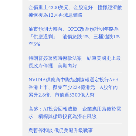
金價重上4200美元、金股造好 憧憬經濟數
據恢復為12月再減息鋪路
油市預測大轉向、OPEC改為預計明年略為
「供應過剩」 油價急跌4%、三桶油跌1%
至3%
特朗普簽署臨時撥款法案 結束美國史上最
長政府停擺 美期向好
NVIDIA供應商中際旭創據報選定投行A+H
香港上市、擬集至少234億港元 A股年內
累升2.8倍、市值逼5300億人幣
高盛：AI投資回報成疑 企業應用落後於需
求 槓桿與循環投資為潛在風險
烏暫停和談 俄促美避升級戰事