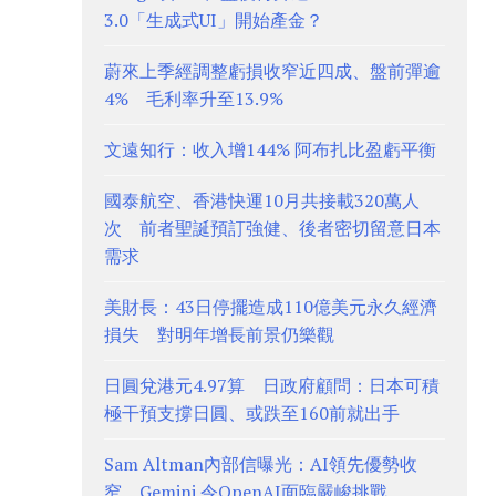
3.0「生成式UI」開始產金？
蔚來上季經調整虧損收窄近四成、盤前彈逾
4% 毛利率升至13.9%
文遠知行：收入增144% 阿布扎比盈虧平衡
國泰航空、香港快運10月共接載320萬人
次 前者聖誕預訂強健、後者密切留意日本
需求
美財長：43日停擺造成110億美元永久經濟
損失 對明年增長前景仍樂觀
日圓兌港元4.97算 日政府顧問：日本可積
極干預支撐日圓、或跌至160前就出手
Sam Altman內部信曝光：AI領先優勢收
窄 Gemini 令OpenAI面臨嚴峻挑戰