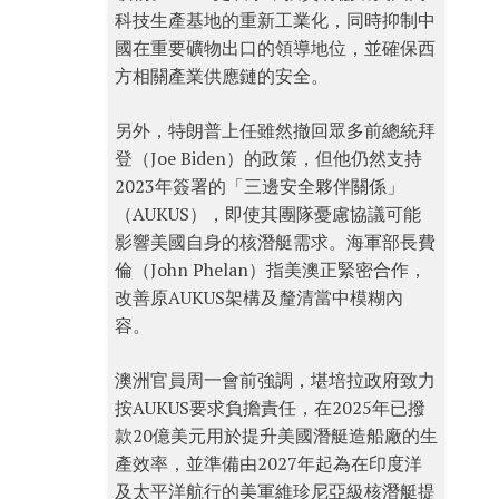
科技生產基地的重新工業化，同時抑制中
國在重要礦物出口的領導地位，並確保西
方相關產業供應鏈的安全。
另外，特朗普上任雖然撤回眾多前總統拜
登（Joe Biden）的政策，但他仍然支持
2023年簽署的「三邊安全夥伴關係」
（AUKUS），即使其團隊憂慮協議可能
影響美國自身的核潛艇需求。海軍部長費
倫（John Phelan）指美澳正緊密合作，
改善原AUKUS架構及釐清當中模糊內
容。
澳洲官員周一會前強調，堪培拉政府致力
按AUKUS要求負擔責任，在2025年已撥
款20億美元用於提升美國潛艇造船廠的生
產效率，並準備由2027年起為在印度洋
及太平洋航行的美軍維珍尼亞級核潛艇提