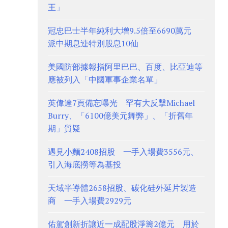
王」
冠忠巴士半年純利大增9.5倍至6690萬元
派中期息連特別股息10仙
美國防部據報指阿里巴巴、百度、比亞迪等
應被列入「中國軍事企業名單」
英偉達7頁備忘曝光 罕有大反擊Michael
Burry、「6100億美元舞弊」、「折舊年
期」質疑
遇見小麵2408招股 一手入場費3556元、
引入海底撈等為基投
天域半導體2658招股、碳化硅外延片製造
商 一手入場費2929元
佑駕創新折讓近一成配股淨籌2億元 用於