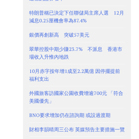
特朗普稱已決定下任聯儲局主席人選 12月
減息0.25厘機會率為87.4%
銀價再創新高 突破57美元
翠華控股中期少賺23.7% 不派息 香港市
場收入升惟內地跌
10月赤字按年增1成至2.2萬億 因停擺提前
福利支出
外國旅客訪國家公園收費增逾700元 「符合
美國優先」
BNO要求增加仍在諮詢期 或設過渡期
財相李韻晴周三公布 英媒預告主要措施一覽