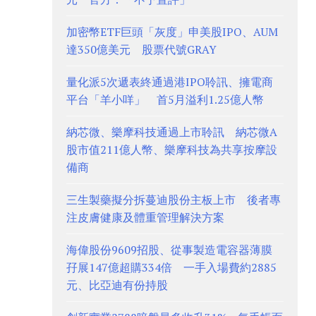
加密幣ETF巨頭「灰度」申美股IPO、AUM
達350億美元 股票代號GRAY
量化派5次遞表終通過港IPO聆訊、擁電商
平台「羊小咩」 首5月溢利1.25億人幣
納芯微、樂摩科技通過上市聆訊 納芯微A
股市值211億人幣、樂摩科技為共享按摩設
備商
三生製藥擬分拆蔓迪股份主板上市 後者專
注皮膚健康及體重管理解決方案
海偉股份9609招股、從事製造電容器薄膜
孖展147億超購334倍 一手入場費約2885
元、比亞迪有份持股