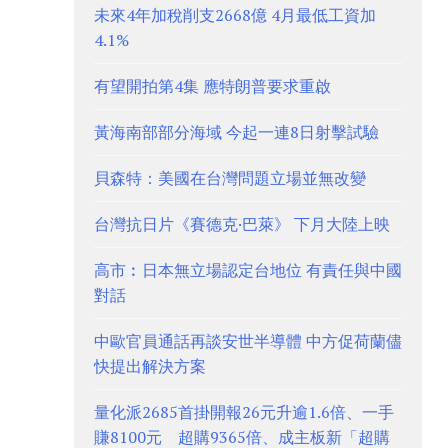
未來4年加稅削支2668億 4月最低工資加
4.1%
有望開拍第4集 應特朗普要求重啟
黃海南部部分海域 今起一連8日射擊試驗
貝森特：美國在台灣問題立場並無改變
台灣抗日片《賽德克·巴萊》 下月大陸上映
高市︰日本無立場認定台地位 有責任與中國
對話
中歐官員通話再談安世半導體 中方促荷蘭儘
快提出解決方案
量化派2685首掛開報26元升逾1.6倍、一手
賺8100元 超購9365倍、成主板新「超購