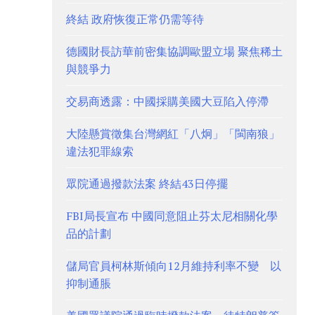
終結 政府恢復正常仍需等待
德國財長訪華前密集協調歐盟立場 聚焦稀土
與競爭力
交易商透露：中國採購美國大豆陷入停滯
大陸懸賞徵集台灣網紅「八炯」「閩南狼」
違法犯罪線索
眾院通過撥款法案 終結43日停擺
FBI局長宣布 中國同意阻止芬太尼相關化學
品的計劃
儲局官員柯林斯傾向12月維持利率不變 以
抑制通脹