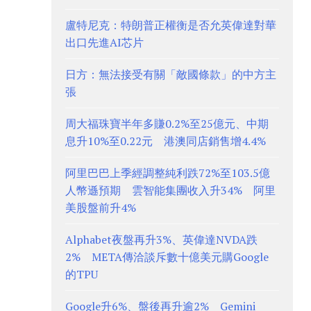
盧特尼克：特朗普正權衡是否允英偉達對華
出口先進AI芯片
日方：無法接受有關「敵國條款」的中方主
張
周大福珠寶半年多賺0.2%至25億元、中期
息升10%至0.22元 港澳同店銷售增4.4%
阿里巴巴上季經調整純利跌72%至103.5億
人幣遜預期 雲智能集團收入升34% 阿里
美股盤前升4%
Alphabet夜盤再升3%、英偉達NVDA跌
2% META傳洽談斥數十億美元購Google
的TPU
Google升6%、盤後再升逾2% Gemini