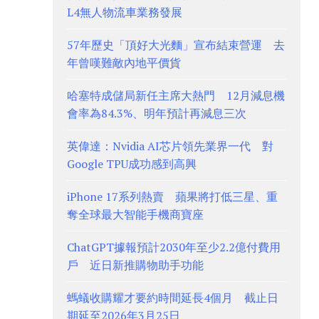
L4無人物流車業務發展
57年歷史「頂好大光麵」宣布結束營運 去
年曾嘆難敵內地平價貨
哈塞特成儲局新任主席大熱門 12月減息機
會率為84.3%、明年預計再減息三次
英偉達：Nvidia AI芯片領先業界一代 對
Google TPU成功感到高興
iPhone 17系列熱賣 蘋果將打低三星、重
奪全球最大智能手機商寶座
ChatGPT據報預計2030年至少2.2億付費用
戶 近日新推購物助手功能
螞蟻收購耀才要約時間延長4個月 截止日
期延至2026年3月25日