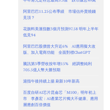
半年港元定存息最高3.3厘 跌市賺息49萬
阿里巴巴11.25公布季績 市場估外賣燒錢
見頂？
花旗料美滙指數3個月預測97.58 明年上半年
低見94
阿里巴巴股價曾大升近6% AI應用擬大改
版、加入電商功能 全面對標ChatGPT
騰訊第3季營收按年增15% 經調整純利
705.5億人幣大勝預期
滬指午後持續上揚 刷新10年新高
百度自研AI芯片昆侖芯「M100」明年初上
市 李彥宏：AI產業芯片獨大不健康、應用
層應創百倍價值