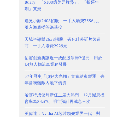
Burry、「6100億美元舞弊」、「折舊年
期」質疑
遇見小麵2408招股 一手入場費3556元、
引入海底撈等為基投
天域半導體2658招股、碳化硅外延片製造
商 一手入場費2929元
佑駕創新折讓近一成配股淨籌2億元 用於
L4無人物流車業務發展
57年歷史「頂好大光麵」宣布結束營運 去
年曾嘆難敵內地平價貨
哈塞特成儲局新任主席大熱門 12月減息機
會率為84.3%、明年預計再減息三次
英偉達：Nvidia AI芯片領先業界一代 對