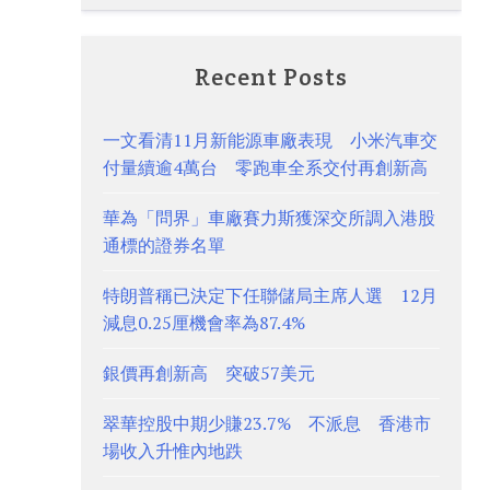
Recent Posts
一文看清11月新能源車廠表現 小米汽車交
付量續逾4萬台 零跑車全系交付再創新高
華為「問界」車廠賽力斯獲深交所調入港股
通標的證券名單
特朗普稱已決定下任聯儲局主席人選 12月
減息0.25厘機會率為87.4%
銀價再創新高 突破57美元
翠華控股中期少賺23.7% 不派息 香港市
場收入升惟內地跌