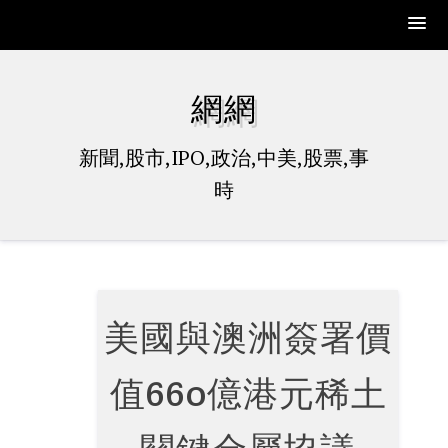
Skip
to
網網
content
新聞,股市,IPO,政治,中美,股票,事
時
美國與澳洲簽署價
值660億港元稀土