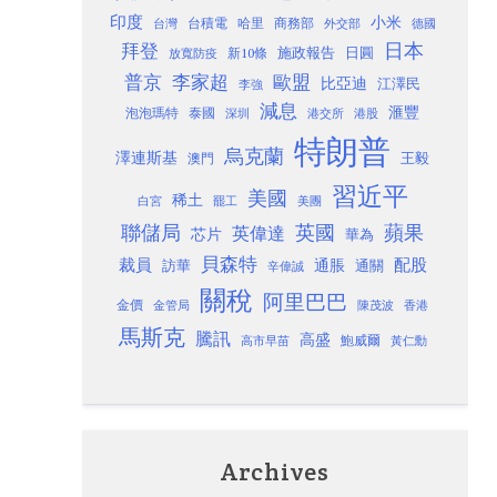
印度
小米
台灣
台積電
哈里
商務部
外交部
德國
日本
拜登
施政報告
日圓
新10條
放寬防疫
歐盟
普京
李家超
比亞迪
江澤民
李強
減息
滙豐
泡泡瑪特
泰國
深圳
港股
港交所
特朗普
烏克蘭
澤連斯基
澳門
王毅
習近平
美國
稀土
白宮
罷工
美團
聯儲局
蘋果
英國
英偉達
芯片
華為
貝森特
裁員
配股
通脹
訪華
通關
辛偉誠
關稅
阿里巴巴
金價
金管局
香港
陳茂波
馬斯克
騰訊
高盛
高市早苗
鮑威爾
黃仁勳
Archives