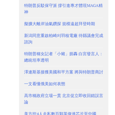
特朗普反駁保守派 撐引進專才體現MAGA精
神
擬擴大離岸油氣鑽探 規模遠超拜登時期
新潟同意重啟柏崎刈羽核電廠 待縣議會完成
諮詢
特朗普稱女記者「小豬」捱轟 白宮發言人：
總統坦率透明
澤連斯基接獲美國和平方案 將與特朗普商討
一文看懂俄美如何表態
高市稱政府立場一貫 北京促立即收回錯誤言
論
美方控4人走私數百顆英偉達芯片至中國