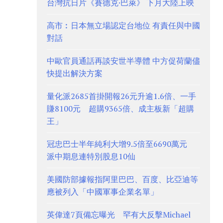
台灣抗日片《賽德克·巴萊》 下月大陸上映
高市︰日本無立場認定台地位 有責任與中國
對話
中歐官員通話再談安世半導體 中方促荷蘭儘
快提出解決方案
量化派2685首掛開報26元升逾1.6倍、一手
賺8100元 超購9365倍、成主板新「超購
王」
冠忠巴士半年純利大增9.5倍至6690萬元
派中期息連特別股息10仙
美國防部據報指阿里巴巴、百度、比亞迪等
應被列入「中國軍事企業名單」
英偉達7頁備忘曝光 罕有大反擊Michael