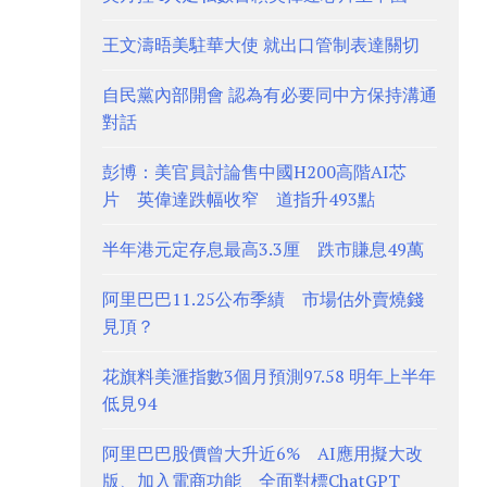
王文濤晤美駐華大使 就出口管制表達關切
自民黨內部開會 認為有必要同中方保持溝通
對話
彭博：美官員討論售中國H200高階AI芯
片 英偉達跌幅收窄 道指升493點
半年港元定存息最高3.3厘 跌市賺息49萬
阿里巴巴11.25公布季績 市場估外賣燒錢
見頂？
花旗料美滙指數3個月預測97.58 明年上半年
低見94
阿里巴巴股價曾大升近6% AI應用擬大改
版、加入電商功能 全面對標ChatGPT