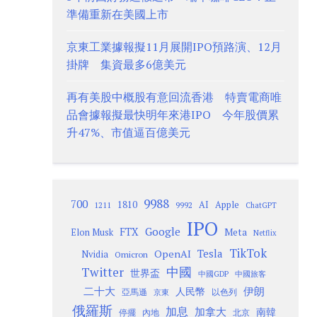
準備重新在美國上市
京東工業據報擬11月展開IPO預路演、12月
掛牌 集資最多6億美元
再有美股中概股有意回流香港 特賣電商唯
品會據報擬最快明年來港IPO 今年股價累
升47%、市值逼百億美元
9988
700
1810
AI
Apple
1211
9992
ChatGPT
IPO
Google
FTX
Meta
Elon Musk
Netflix
TikTok
Tesla
OpenAI
Nvidia
Omicron
Twitter
中國
世界盃
中國GDP
中國旅客
二十大
伊朗
人民幣
以色列
亞馬遜
京東
俄羅斯
加息
加拿大
南韓
內地
停擺
北京