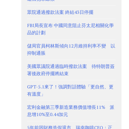
眾院通過撥款法案 終結43日停擺
FBI局長宣布 中國同意阻止芬太尼相關化學
品的計劃
儲局官員柯林斯傾向12月維持利率不變 以
抑制通脹
美國眾議院通過臨時撥款法案 待特朗普簽
署後政府停擺將結束
GPT-5.1來了！強調對話體驗「更自然、更
有溫度」
宏利金融第三季新造業務價值增長11% 派
息增10%至0.44加元
5年前因財務造假退市 瑞幸咖啡CEO：正