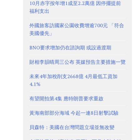
10月赤字按年增1成至2.2萬億 因停擺提前
福利支出
外國旅客訪國家公園收費增逾700元 「符合
美國優先」
BNO要求增加仍在諮詢期 或設過渡期
財相李韻晴周三公布 英媒預告主要措施一覽
未來4年加稅削支2668億 4月最低工資加
4.1%
有望開拍第4集 應特朗普要求重啟
黃海南部部分海域 今起一連8日射擊試驗
貝森特：美國在台灣問題立場並無改變