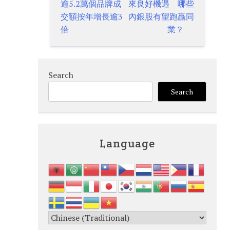
逾5.2萬個品牌成
來良好機遇 哪些
navigation
交額按年增長逾3
內銀股有望跑贏同
倍
業？
Search
Search
Language