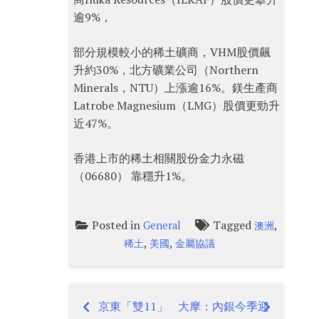
逾9%，
部分規模較小的稀土礦商，VHM股價飆
升約30%，北方礦業公司（Northern
Minerals，NTU）上漲逾16%。鎂生產商
Latrobe Magnesium（LMG）股價更勁升
近47%。
香港上市的稀土相關股份金力永磁
（06680） 靠穩升1%。
Posted in
Tagged
,
General
澳洲
,
,
稀土
美國
金屬協議
京東「雙11」
大摩：內銀今季迎
Post