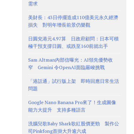
需求
美財長：43日停擺造成110億美元永久經濟
損失 對明年增長前景仍樂觀
日圓兌港元4.97算 日政府顧問：日本可積
極干預支撐日圓、或跌至160前就出手
Sam Altman內部信曝光：AI領先優勢收
窄 Gemini 令OpenAI面臨嚴峻挑戰
「港話通」試行版上架 即時回應日常生活
問題
Google Nano Banana Pro來了！生成圖像
能力大提升 支持多種語言
洗腦兒歌Baby Shark歌紅股價更勁 製作公
司Pinkfong首掛大升逾六成