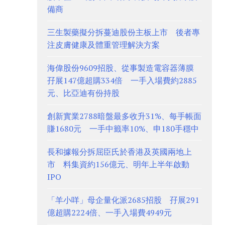
備商
三生製藥擬分拆蔓迪股份主板上市 後者專
注皮膚健康及體重管理解決方案
海偉股份9609招股、從事製造電容器薄膜
孖展147億超購334倍 一手入場費約2885
元、比亞迪有份持股
創新實業2788暗盤最多收升31%、每手帳面
賺1680元 一手中籤率10%、申180手穩中
長和據報分拆屈臣氏於香港及英國兩地上
市 料集資約156億元、明年上半年啟動
IPO
「羊小咩」母企量化派2685招股 孖展291
億超購2224倍、一手入場費4949元