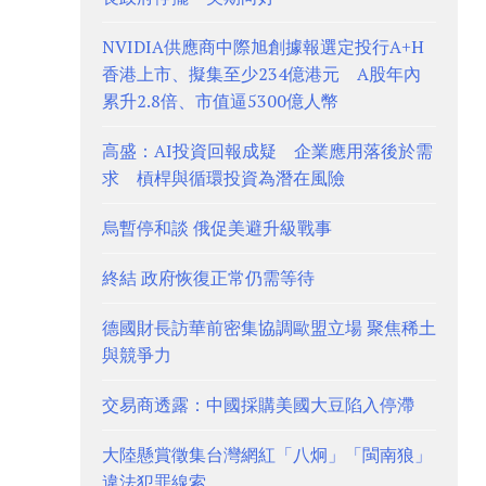
NVIDIA供應商中際旭創據報選定投行A+H
香港上市、擬集至少234億港元 A股年內
累升2.8倍、市值逼5300億人幣
高盛：AI投資回報成疑 企業應用落後於需
求 槓桿與循環投資為潛在風險
烏暫停和談 俄促美避升級戰事
終結 政府恢復正常仍需等待
德國財長訪華前密集協調歐盟立場 聚焦稀土
與競爭力
交易商透露：中國採購美國大豆陷入停滯
大陸懸賞徵集台灣網紅「八炯」「閩南狼」
違法犯罪線索