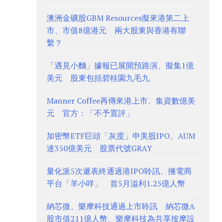
澳洲金礦股GBM Resources擬來港第二上
市、市值8億港元 兩大股東與香港有聯
繫？
「遇見小麵」據報已展開預路演、擬集1億
美元 股東包括碧桂園九毛九
Manner Coffee再傳來港上市、集資數億美
元 官方：「不予置評」
加密幣ETF巨頭「灰度」申美股IPO、AUM
達350億美元 股票代號GRAY
量化派5次遞表終通過港IPO聆訊、擁電商
平台「羊小咩」 首5月溢利1.25億人幣
納芯微、樂摩科技通過上市聆訊 納芯微A
股市值211億人幣、樂摩科技為共享按摩設