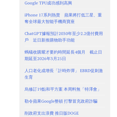
Google TPU成功感到高興
iPhone 17系列熱賣 蘋果將打低三星、重
奪全球最大智能手機商寶座
ChatGPT據報預計2030年至少2.2億付費用
戶 近日新推購物助手功能
螞蟻收購耀才要約時間延長4個月 截止日
期延至2026年3月25日
人口老化成增長「計時炸彈」 EBRD促刺激
生育
烏修訂19點和平方案 本周料無「特澤會」
勒令蘋果Google整頓 打擊冒充政府詐騙
削政府支出浪費 推日版DOGE