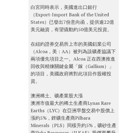
白宮同時表示，美國進出口銀行
（Export-Import Bank of the United
States）已發出7份意向函，提供逾22億
美元融資，有望撬動約50億美元投資。
在紐約證券交易所上市的美國鋁業公司
（Alcoa，美：AA）被列為該礦產協議下
兩項優先項目之一。Alcoa 正在西澳推進
回收與精煉關鍵金屬「鎵（Gallium）」
的項目，美國政府將對此項目作股權投
資。
澳洲稀土、礦產業股大漲
澳洲市值最大的稀土生產商Lynas Rare
Earths（LYC）在亞洲早盤交易中股價上
漲約5%，鋰礦生產商Pilbara
Minerals（PLS）同樣升約5%，礦砂生產
商Iluka Resources（ILKAF）股價更攀升