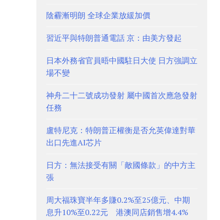
陰霾漸明朗 全球企業放緩加價
習近平與特朗普通電話 京：由美方發起
日本外務省官員晤中國駐日大使 日方強調立
場不變
神舟二十二號成功發射 屬中國首次應急發射
任務
盧特尼克：特朗普正權衡是否允英偉達對華
出口先進AI芯片
日方：無法接受有關「敵國條款」的中方主
張
周大福珠寶半年多賺0.2%至25億元、中期
息升10%至0.22元 港澳同店銷售增4.4%