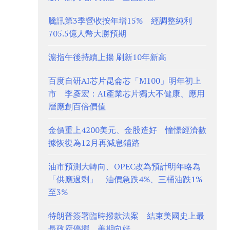
騰訊第3季營收按年增15% 經調整純利
705.5億人幣大勝預期
滬指午後持續上揚 刷新10年新高
百度自研AI芯片昆侖芯「M100」明年初上
市 李彥宏：AI產業芯片獨大不健康、應用
層應創百倍價值
金價重上4200美元、金股造好 憧憬經濟數
據恢復為12月再減息鋪路
油市預測大轉向、OPEC改為預計明年略為
「供應過剩」 油價急跌4%、三桶油跌1%
至3%
特朗普簽署臨時撥款法案 結束美國史上最
長政府停擺 美期向好