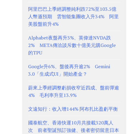
阿里巴巴上季經調整純利跌72%至103.5億
人幣遜預期 雲智能集團收入升34% 阿里
美股盤前升4%
Alphabet夜盤再升3%、英偉達NVDA跌
2% META傳洽談斥數十億美元購Google
的TPU
Google升6%、盤後再升逾2% Gemini
3.0「生成式UI」開始產金？
蔚來上季經調整虧損收窄近四成、盤前彈逾
4% 毛利率升至13.9%
文遠知行：收入增144% 阿布扎比盈虧平衡
國泰航空、香港快運10月共接載320萬人
次 前者聖誕預訂強健、後者密切留意日本