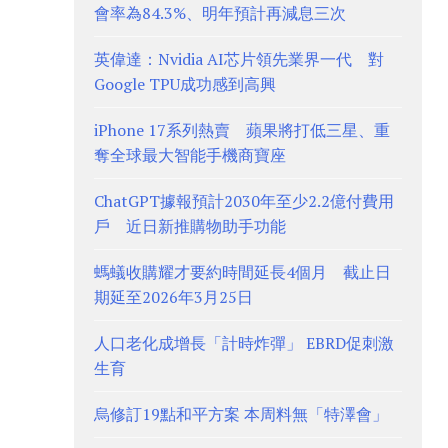
會率為84.3%、明年預計再減息三次
英偉達：Nvidia AI芯片領先業界一代 對
Google TPU成功感到高興
iPhone 17系列熱賣 蘋果將打低三星、重
奪全球最大智能手機商寶座
ChatGPT據報預計2030年至少2.2億付費用
戶 近日新推購物助手功能
螞蟻收購耀才要約時間延長4個月 截止日
期延至2026年3月25日
人口老化成增長「計時炸彈」 EBRD促刺激
生育
烏修訂19點和平方案 本周料無「特澤會」