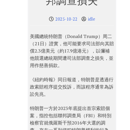
邦調查損失
2025-10-22
idle
美國總統特朗普（Donald Trump）周二
（21日）證實，他可能要求司法部向其賠
償2.3億美元（約17.9億港元），以彌補
他競選總統期間遭司法部調查之損失，並
用作慈善捐款。
《紐約時報》同日報道，特朗普是透過行
政索賠程序提交投訴，而該程序通常為訴
訟先兆。
特朗普一方於2023年底提出首宗索賠個
案，指控包括聯邦調查局（FBI）和特別
檢察官就俄羅斯干預2016年大選的調