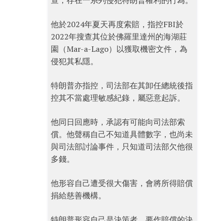
查，存在一系列侵犯特朗普權利的行為。
他於2024年夏天再度索賠，指控FBI於
2022年搜查其位於佛羅里達州的海湖莊
園（Mar-a-Lago）以獲取機密文件，為
侵犯其私隱。
特朗普亦指控，司法部在其卸任總統後指
控其不當處理敏感紀錄，屬惡意起訴。
他同日回應時，承認有可能向司法部索
償。他聲稱自己不知道具體數字，也尚未
與司法部討論事件，只知道司法部欠他很
多錢。
他形容自己遭受很大傷害，會將所得賠償
捐給慈善機構。
特朗普形容自己是決策者，要作賠償的決