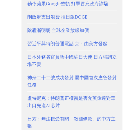
勒令蘋果Google整頓 打擊冒充政府詐騙
削政府支出浪費 推日版DOGE
陰霾漸明朗 全球企業放緩加價
習近平與特朗普通電話 京：由美方發起
日本外務省官員晤中國駐日大使 日方強調立
場不變
神舟二十二號成功發射 屬中國首次應急發射
任務
盧特尼克：特朗普正權衡是否允英偉達對華
出口先進AI芯片
日方：無法接受有關「敵國條款」的中方主
張