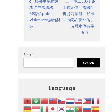
蘋果生產線逐
三一重工6031傳
Post
步從中國遷移
上限定價、國際配
navigation
M5版Apple
售提前截飛 孖展
Vision Pro越南製
358億超購27倍、
造
A股水位有幾
多？
Search
Search
Language