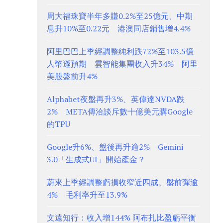
周大福珠寶半年多賺0.2%至25億元、中期
息升10%至0.22元 港澳同店銷售增4.4%
阿里巴巴上季經調整純利跌72%至103.5億
人幣遜預期 雲智能集團收入升34% 阿里
美股盤前升4%
Alphabet夜盤再升3%、英偉達NVDA跌
2% META傳洽談斥數十億美元購Google
的TPU
Google升6%、盤後再升逾2% Gemini
3.0「生成式UI」開始產金？
蔚來上季經調整虧損收窄近四成、盤前彈逾
4% 毛利率升至13.9%
文遠知行：收入增144% 阿布扎比盈虧平衡