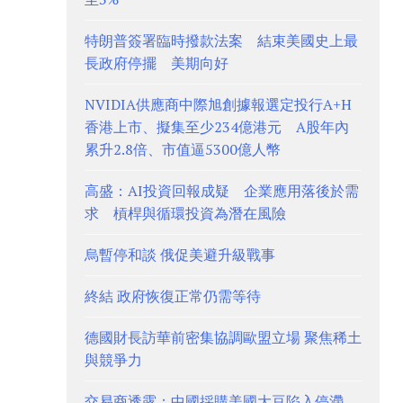
特朗普簽署臨時撥款法案 結束美國史上最
長政府停擺 美期向好
NVIDIA供應商中際旭創據報選定投行A+H
香港上市、擬集至少234億港元 A股年內
累升2.8倍、市值逼5300億人幣
高盛：AI投資回報成疑 企業應用落後於需
求 槓桿與循環投資為潛在風險
烏暫停和談 俄促美避升級戰事
終結 政府恢復正常仍需等待
德國財長訪華前密集協調歐盟立場 聚焦稀土
與競爭力
交易商透露：中國採購美國大豆陷入停滯