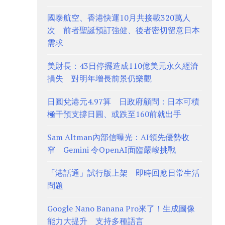
國泰航空、香港快運10月共接載320萬人
次 前者聖誕預訂強健、後者密切留意日本
需求
美財長：43日停擺造成110億美元永久經濟
損失 對明年增長前景仍樂觀
日圓兌港元4.97算 日政府顧問：日本可積
極干預支撐日圓、或跌至160前就出手
Sam Altman內部信曝光：AI領先優勢收
窄 Gemini 令OpenAI面臨嚴峻挑戰
「港話通」試行版上架 即時回應日常生活
問題
Google Nano Banana Pro來了！生成圖像
能力大提升 支持多種語言