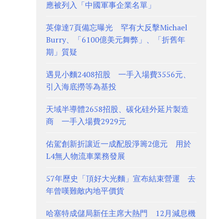
應被列入「中國軍事企業名單」
英偉達7頁備忘曝光 罕有大反擊Michael
Burry、「6100億美元舞弊」、「折舊年
期」質疑
遇見小麵2408招股 一手入場費3556元、
引入海底撈等為基投
天域半導體2658招股、碳化硅外延片製造
商 一手入場費2929元
佑駕創新折讓近一成配股淨籌2億元 用於
L4無人物流車業務發展
57年歷史「頂好大光麵」宣布結束營運 去
年曾嘆難敵內地平價貨
哈塞特成儲局新任主席大熱門 12月減息機