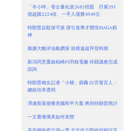
「羊小咩」母企量化派2685招股 孖展291
億超購2224倍、一手入場費4949元
特朗普反駁保守派 撐引進專才體現MAGA精
神
擬擴大離岸油氣鑽探 規模遠超拜登時期
新潟同意重啟柏崎刈羽核電廠 待縣議會完成
諮詢
特朗普稱女記者「小豬」捱轟 白宮發言人：
總統坦率透明
澤連斯基接獲美國和平方案 將與特朗普商討
一文看懂俄美如何表態
高市稱政府立場一貫 北京促立即收回錯誤言