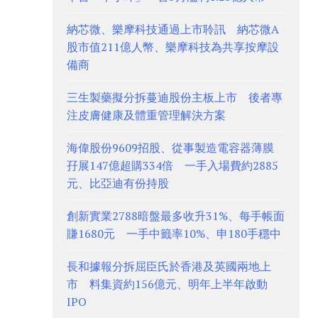
納芯微、樂摩科技通過上市聆訊 納芯微A
股市值211億人幣、樂摩科技為共享按摩設
備商
三生製藥擬分拆蔓迪股份主板上市 後者專
注皮膚健康及體重管理解決方案
海偉股份9609招股、從事製造電容器薄膜
孖展147億超購334倍 一手入場費約2885
元、比亞迪有份持股
創新實業2788暗盤最多收升31%、每手帳面
賺1680元 一手中籤率10%、申180手穩中
長和據報分拆屈臣氏於香港及英國兩地上
市 料集資約156億元、明年上半年啟動
IPO