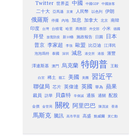
Twitter
中國
世界盃
中國GDP
中國旅客
二十大
伊朗
人民幣
以色列
亞馬遜
京東
俄羅斯
加息
加拿大
南韓
內地
停擺
北京
印度
小米
台灣
台積電
哈里
商務部
外交部
德國
日本
拜登
施政報告
日圓
新10條
放寬防疫
歐盟
普京
李家超
比亞迪
江澤民
李強
減息
滙豐
泡泡瑪特
泰國
深圳
港股
港交所
特朗普
烏克蘭
澤連斯基
澳門
王毅
習近平
美國
稀土
白宮
罷工
美團
聯儲局
蘋果
英國
英偉達
芯片
華為
貝森特
裁員
配股
通脹
訪華
通關
辛偉誠
關稅
阿里巴巴
金價
金管局
香港
陳茂波
馬斯克
騰訊
高盛
高市早苗
鮑威爾
黃仁勳