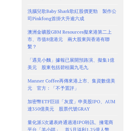
洗腦兒歌Baby Shark歌紅股價更勁 製作公
司Pinkfong首掛大升逾六成
澳洲金礦股GBM Resources擬來港第二上
市、市值8億港元 兩大股東與香港有聯
繫？
「遇見小麵」據報已展開預路演、擬集1億
美元 股東包括碧桂園九毛九
Manner Coffee再傳來港上市、集資數億美
元 官方：「不予置評」
加密幣ETF巨頭「灰度」申美股IPO、AUM
達350億美元 股票代號GRAY
量化派5次遞表終通過港IPO聆訊、擁電商
平台「羊小咩」 首5月溢利1.25億人幣