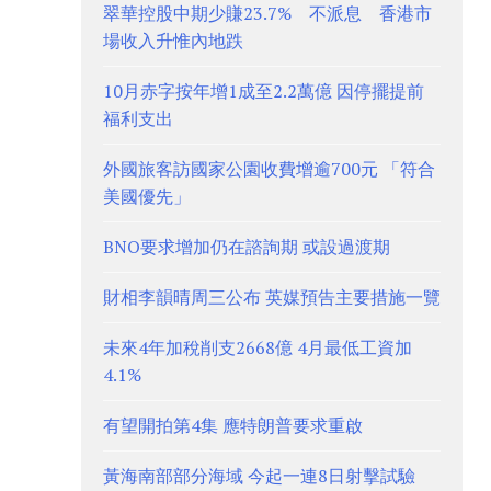
翠華控股中期少賺23.7% 不派息 香港市
場收入升惟內地跌
10月赤字按年增1成至2.2萬億 因停擺提前
福利支出
外國旅客訪國家公園收費增逾700元 「符合
美國優先」
BNO要求增加仍在諮詢期 或設過渡期
財相李韻晴周三公布 英媒預告主要措施一覽
未來4年加稅削支2668億 4月最低工資加
4.1%
有望開拍第4集 應特朗普要求重啟
黃海南部部分海域 今起一連8日射擊試驗