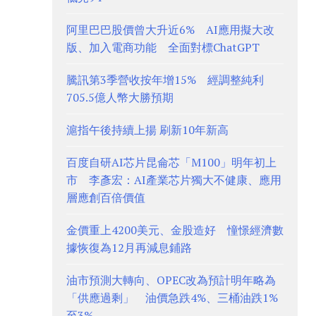
阿里巴巴股價曾大升近6% AI應用擬大改
版、加入電商功能 全面對標ChatGPT
騰訊第3季營收按年增15% 經調整純利
705.5億人幣大勝預期
滬指午後持續上揚 刷新10年新高
百度自研AI芯片昆侖芯「M100」明年初上
市 李彥宏：AI產業芯片獨大不健康、應用
層應創百倍價值
金價重上4200美元、金股造好 憧憬經濟數
據恢復為12月再減息鋪路
油市預測大轉向、OPEC改為預計明年略為
「供應過剩」 油價急跌4%、三桶油跌1%
至3%