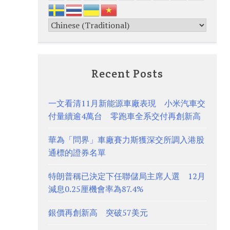
Recent Posts
一文看清11月新能源車廠表現 小米汽車交
付量續逾4萬台 零跑車全系交付再創新高
華為「問界」車廠賽力斯獲深交所調入港股
通標的證券名單
特朗普稱已決定下任聯儲局主席人選 12月
減息0.25厘機會率為87.4%
銀價再創新高 突破57美元