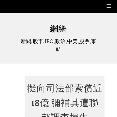
Skip
to
網網
content
新聞,股市,IPO,政治,中美,股票,事
時
擬向司法部索償近
18億 彌補其遭聯