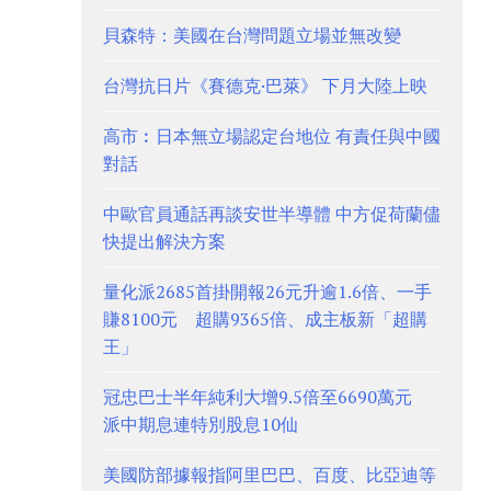
貝森特：美國在台灣問題立場並無改變
台灣抗日片《賽德克·巴萊》 下月大陸上映
高市︰日本無立場認定台地位 有責任與中國
對話
中歐官員通話再談安世半導體 中方促荷蘭儘
快提出解決方案
量化派2685首掛開報26元升逾1.6倍、一手
賺8100元 超購9365倍、成主板新「超購
王」
冠忠巴士半年純利大增9.5倍至6690萬元
派中期息連特別股息10仙
美國防部據報指阿里巴巴、百度、比亞迪等