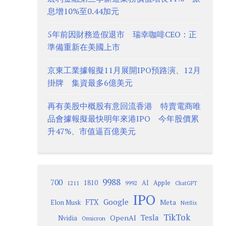
息增10%至0.44加元
5年前因財務造假退市 瑞幸咖啡CEO：正
準備重新在美國上市
京東工業據報擬11月展開IPO預路演、12月
掛牌 集資最多6億美元
再有美股中概股有意回流香港 特賣電商唯
品會據報擬最快明年來港IPO 今年股價累
升47%、市值逼百億美元
9988
700
1810
AI
Apple
1211
9992
ChatGPT
IPO
Google
FTX
Meta
Elon Musk
Netflix
TikTok
Tesla
OpenAI
Nvidia
Omicron