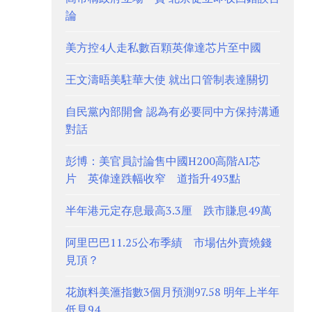
論
美方控4人走私數百顆英偉達芯片至中國
王文濤晤美駐華大使 就出口管制表達關切
自民黨內部開會 認為有必要同中方保持溝通
對話
彭博：美官員討論售中國H200高階AI芯
片 英偉達跌幅收窄 道指升493點
半年港元定存息最高3.3厘 跌市賺息49萬
阿里巴巴11.25公布季績 市場估外賣燒錢
見頂？
花旗料美滙指數3個月預測97.58 明年上半年
低見94