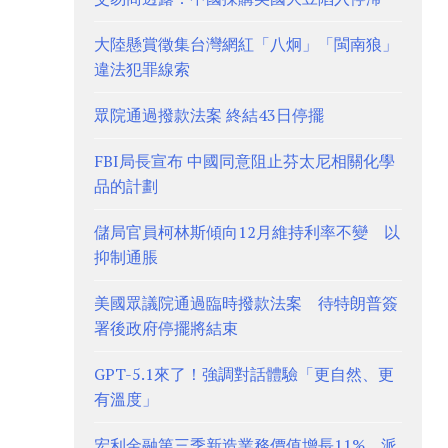
大陸懸賞徵集台灣網紅「八炯」「閩南狼」
違法犯罪線索
眾院通過撥款法案 終結43日停擺
FBI局長宣布 中國同意阻止芬太尼相關化學
品的計劃
儲局官員柯林斯傾向12月維持利率不變 以
抑制通脹
美國眾議院通過臨時撥款法案 待特朗普簽
署後政府停擺將結束
GPT-5.1來了！強調對話體驗「更自然、更
有溫度」
宏利金融第三季新造業務價值增長11% 派