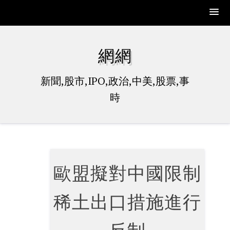
Skip
to
網網
content
新聞,股市,IPO,政治,中美,股票,事
時
歐盟擬對中國限制
稀土出口措施進行