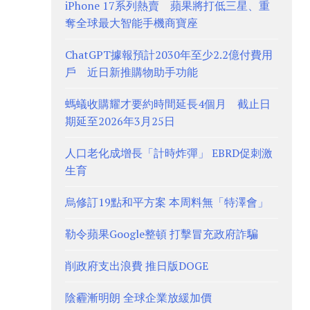
iPhone 17系列熱賣 蘋果將打低三星、重
奪全球最大智能手機商寶座
ChatGPT據報預計2030年至少2.2億付費用
戶 近日新推購物助手功能
螞蟻收購耀才要約時間延長4個月 截止日
期延至2026年3月25日
人口老化成增長「計時炸彈」 EBRD促刺激
生育
烏修訂19點和平方案 本周料無「特澤會」
勒令蘋果Google整頓 打擊冒充政府詐騙
削政府支出浪費 推日版DOGE
陰霾漸明朗 全球企業放緩加價