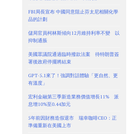
FBI局長宣布 中國同意阻止芬太尼相關化學
品的計劃
儲局官員柯林斯傾向12月維持利率不變 以
抑制通脹
美國眾議院通過臨時撥款法案 待特朗普簽
署後政府停擺將結束
GPT-5.1來了！強調對話體驗「更自然、更
有溫度」
宏利金融第三季新造業務價值增長11% 派
息增10%至0.44加元
5年前因財務造假退市 瑞幸咖啡CEO：正
準備重新在美國上市