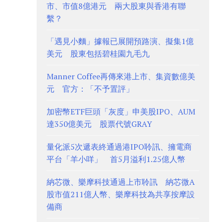
市、市值8億港元 兩大股東與香港有聯
繫？
「遇見小麵」據報已展開預路演、擬集1億
美元 股東包括碧桂園九毛九
Manner Coffee再傳來港上市、集資數億美
元 官方：「不予置評」
加密幣ETF巨頭「灰度」申美股IPO、AUM
達350億美元 股票代號GRAY
量化派5次遞表終通過港IPO聆訊、擁電商
平台「羊小咩」 首5月溢利1.25億人幣
納芯微、樂摩科技通過上市聆訊 納芯微A
股市值211億人幣、樂摩科技為共享按摩設
備商