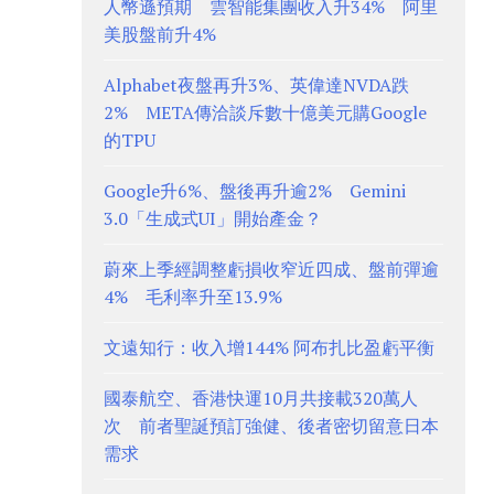
人幣遜預期 雲智能集團收入升34% 阿里
美股盤前升4%
Alphabet夜盤再升3%、英偉達NVDA跌
2% META傳洽談斥數十億美元購Google
的TPU
Google升6%、盤後再升逾2% Gemini
3.0「生成式UI」開始產金？
蔚來上季經調整虧損收窄近四成、盤前彈逾
4% 毛利率升至13.9%
文遠知行：收入增144% 阿布扎比盈虧平衡
國泰航空、香港快運10月共接載320萬人
次 前者聖誕預訂強健、後者密切留意日本
需求