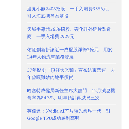
遇見小麵2408招股 一手入場費3556元、
引入海底撈等為基投
天域半導體2658招股、碳化硅外延片製造
商 一手入場費2929元
佑駕創新折讓近一成配股淨籌2億元 用於
L4無人物流車業務發展
57年歷史「頂好大光麵」宣布結束營運 去
年曾嘆難敵內地平價貨
哈塞特成儲局新任主席大熱門 12月減息機
會率為84.3%、明年預計再減息三次
英偉達：Nvidia AI芯片領先業界一代 對
Google TPU成功感到高興