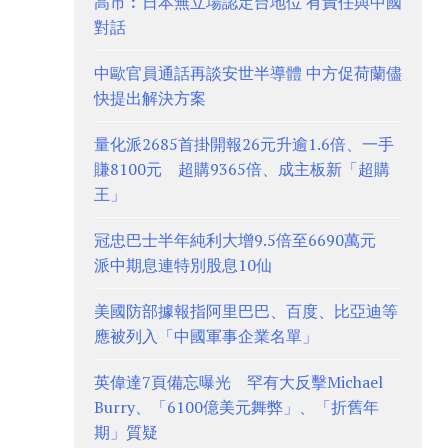
高市︰日本無立場認定台地位 有責任與中國
對話
中歐官員通話再談安世半導體 中方促荷蘭儘
快提出解決方案
量化派2685首掛開報26元升逾1.6倍、一手
賺8100元 超購9365倍、成主板新「超購
王」
冠忠巴士半年純利大增9.5倍至6690萬元
派中期息連特別股息10仙
美國防部據報指阿里巴巴、百度、比亞迪等
應被列入「中國軍事企業名單」
英偉達7頁備忘曝光 罕有大反擊Michael
Burry、「6100億美元舞弊」、「折舊年
期」質疑