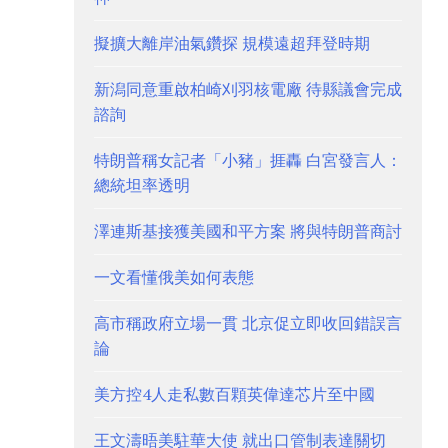
擬擴大離岸油氣鑽探 規模遠超拜登時期
新潟同意重啟柏崎刈羽核電廠 待縣議會完成
諮詢
特朗普稱女記者「小豬」捱轟 白宮發言人：
總統坦率透明
澤連斯基接獲美國和平方案 將與特朗普商討
一文看懂俄美如何表態
高市稱政府立場一貫 北京促立即收回錯誤言
論
美方控4人走私數百顆英偉達芯片至中國
王文濤晤美駐華大使 就出口管制表達關切