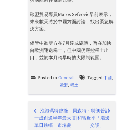
與國際夥伴協調此事。
歐盟貿易專員Maros Sefcovic早前表示，
未來數天將於中國方面討論，找出緊急解
決方案。
儘管中歐雙方在7月達成協議，旨在加快
向歐洲運送稀土，但中國仍嚴控稀土出
口，並於本月稍早時擴大限制範圍。
Posted in
Tagged
,
General
中國
,
歐盟
稀土
泡泡瑪特曾挫
貝森特：特朗普計
Post
一成創逾半年最大
劃和習近平「場邊
navigation
單日跌幅 市場憂
交談」