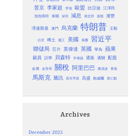
歐盟
普京
李家超
比亞迪
江澤民
李強
減息
滙豐
泡泡瑪特
泰國
深圳
港股
港交所
特朗普
烏克蘭
澤連斯基
澳門
王毅
習近平
美國
稀土
白宮
罷工
美團
聯儲局
蘋果
英國
英偉達
芯片
華為
貝森特
裁員
配股
通脹
訪華
通關
辛偉誠
關稅
阿里巴巴
金價
金管局
香港
陳茂波
馬斯克
騰訊
高盛
高市早苗
鮑威爾
黃仁勳
Archives
December 2025