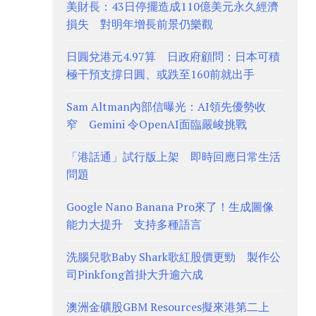
美財長：43日停擺造成110億美元永久經濟
損失 對明年增長前景仍樂觀
日圓兌港元4.97算 日政府顧問：日本可積
極干預支撐日圓、或跌至160前就出手
Sam Altman內部信曝光：AI領先優勢收
窄 Gemini 令OpenAI面臨嚴峻挑戰
「港話通」試行版上架 即時回應日常生活
問題
Google Nano Banana Pro來了！生成圖像
能力大提升 支持多種語言
洗腦兒歌Baby Shark歌紅股價更勁 製作公
司Pinkfong首掛大升逾六成
澳洲金礦股GBM Resources擬來港第二上