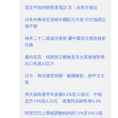
習近平與特朗普通電話 京：由美方發起
日本外務省官員晤中國駐日大使 日方強調立
場不變
神舟二十二號成功發射 屬中國首次應急發射
任務
盧特尼克：特朗普正權衡是否允英偉達對華
出口先進AI芯片
日方：無法接受有關「敵國條款」的中方主
張
周大福珠寶半年多賺0.2%至25億元、中期
息升10%至0.22元 港澳同店銷售增4.4%
阿里巴巴上季經調整純利跌72%至103.5億