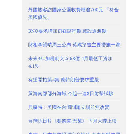
外國旅客訪國家公園收費增逾700元 「符合
美國優先」
BNO要求增加仍在諮詢期 或設過渡期
財相李韻晴周三公布 英媒預告主要措施一覽
未來4年加稅削支2668億 4月最低工資加
4.1%
有望開拍第4集 應特朗普要求重啟
黃海南部部分海域 今起一連8日射擊試驗
貝森特：美國在台灣問題立場並無改變
台灣抗日片《賽德克·巴萊》 下月大陸上映