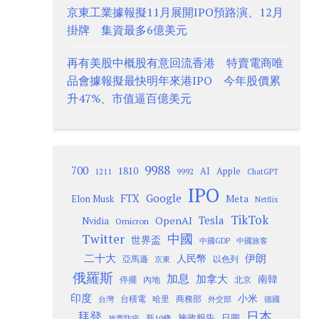
京東工業據報擬11月展開IPO預路演、12月
掛牌 集資最多6億美元
再有美股中概股有意回流香港 特賣電商唯
品會據報擬最快明年來港IPO 今年股價累
升47%、市值逼百億美元
9988
700
1810
AI
Apple
1211
9992
ChatGPT
IPO
Google
FTX
Meta
Elon Musk
Netflix
TikTok
Tesla
OpenAI
Nvidia
Omicron
Twitter
中國
世界盃
中國GDP
中國旅客
二十大
伊朗
人民幣
以色列
亞馬遜
京東
俄羅斯
加息
加拿大
南韓
內地
停擺
北京
印度
小米
台灣
台積電
哈里
商務部
外交部
德國
日本
拜登
施政報告
日圓
新10條
放寬防疫