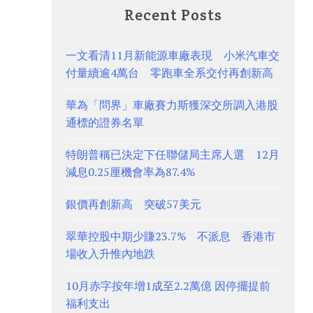
Recent Posts
一文看清11月新能源車廠表現 小米汽車交
付量續逾4萬台 零跑車全系交付再創新高
華為「問界」車廠賽力斯獲深交所調入港股
通標的證券名單
特朗普稱已決定下任聯儲局主席人選 12月
減息0.25厘機會率為87.4%
銀價再創新高 突破57美元
翠華控股中期少賺23.7% 不派息 香港市
場收入升惟內地跌
10月赤字按年增1成至2.2萬億 因停擺提前
福利支出