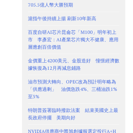
705.5億人幣大勝預期
滬指午後持續上揚 刷新10年新高
百度自研AI芯片昆侖芯「M100」明年初上
市 李彥宏：AI產業芯片獨大不健康、應用
層應創百倍價值
金價重上4200美元、金股造好 憧憬經濟數
據恢復為12月再減息鋪路
油市預測大轉向、OPEC改為預計明年略為
「供應過剩」 油價急跌4%、三桶油跌1%
至3%
特朗普簽署臨時撥款法案 結束美國史上最
長政府停擺 美期向好
NVIDIA供應商中際旭創據報選定投行A+H