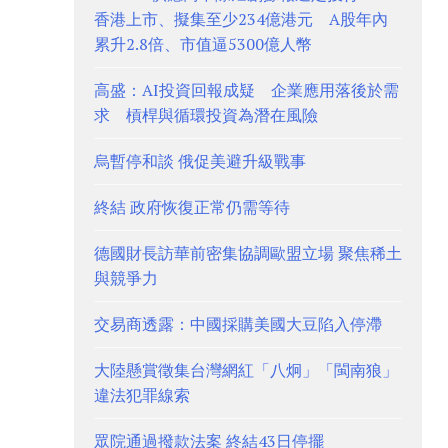
香港上市、擬集至少234億港元 A股年內
累升2.8倍、市值逼5300億人幣
高盛：AI投資回報成疑 企業應用落後於需
求 槓桿與循環投資為潛在風險
烏暫停和談 俄促美避升級戰事
終結 政府恢復正常仍需等待
德國財長訪華前密集協調歐盟立場 聚焦稀土
與競爭力
交易商透露：中國採購美國大豆陷入停滯
大陸懸賞徵集台灣網紅「八炯」「閩南狼」
違法犯罪線索
眾院通過撥款法案 終結43日停擺