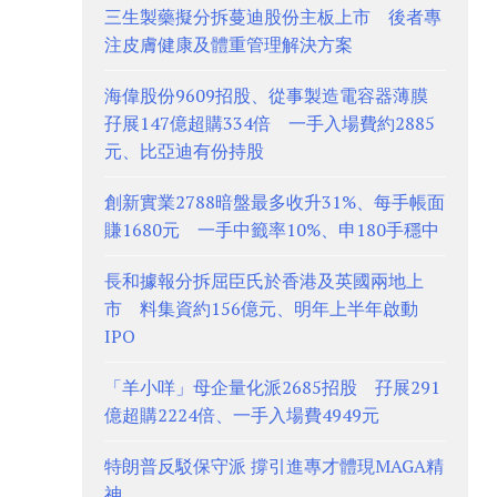
三生製藥擬分拆蔓迪股份主板上市 後者專
注皮膚健康及體重管理解決方案
海偉股份9609招股、從事製造電容器薄膜
孖展147億超購334倍 一手入場費約2885
元、比亞迪有份持股
創新實業2788暗盤最多收升31%、每手帳面
賺1680元 一手中籤率10%、申180手穩中
長和據報分拆屈臣氏於香港及英國兩地上
市 料集資約156億元、明年上半年啟動
IPO
「羊小咩」母企量化派2685招股 孖展291
億超購2224倍、一手入場費4949元
特朗普反駁保守派 撐引進專才體現MAGA精
神