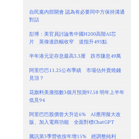
自民黨內部開會 認為有必要同中方保持溝通
對話
彭博：美官員討論售中國H200高階AI芯
片 英偉達跌幅收窄 道指升493點
半年港元定存息最高3.3厘 跌市賺息49萬
阿里巴巴11.25公布季績 市場估外賣燒錢
見頂？
花旗料美滙指數3個月預測97.58 明年上半年
低見94
阿里巴巴股價曾大升近6% AI應用擬大改
版、加入電商功能 全面對標ChatGPT
騰訊第3季營收按年增15% 經調整純利