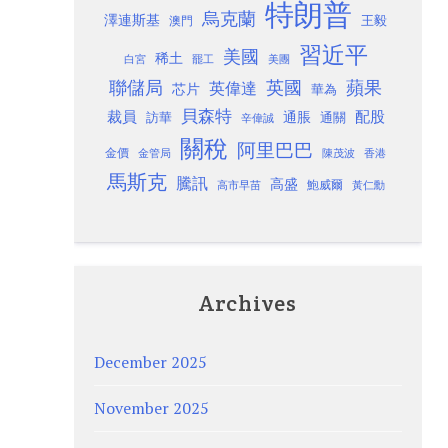
特朗普
烏克蘭
澤連斯基
澳門
王毅
習近平
美國
稀土
白宮
罷工
美團
聯儲局
蘋果
英國
英偉達
芯片
華為
貝森特
裁員
配股
通脹
訪華
通關
辛偉誠
關稅
阿里巴巴
金價
金管局
香港
陳茂波
馬斯克
騰訊
高盛
高市早苗
鮑威爾
黃仁勳
Archives
December 2025
November 2025