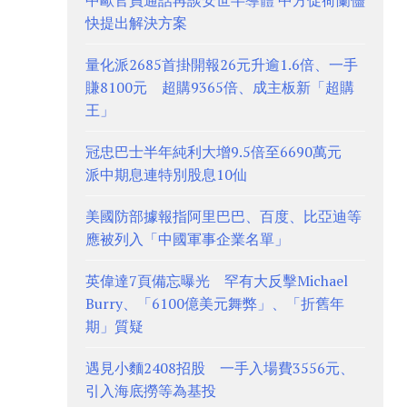
中歐官員通話再談安世半導體 中方促荷蘭儘
快提出解決方案
量化派2685首掛開報26元升逾1.6倍、一手
賺8100元 超購9365倍、成主板新「超購
王」
冠忠巴士半年純利大增9.5倍至6690萬元
派中期息連特別股息10仙
美國防部據報指阿里巴巴、百度、比亞迪等
應被列入「中國軍事企業名單」
英偉達7頁備忘曝光 罕有大反擊Michael
Burry、「6100億美元舞弊」、「折舊年
期」質疑
遇見小麵2408招股 一手入場費3556元、
引入海底撈等為基投