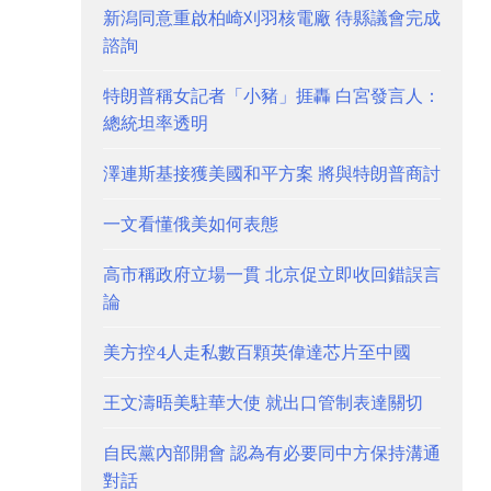
新潟同意重啟柏崎刈羽核電廠 待縣議會完成
諮詢
特朗普稱女記者「小豬」捱轟 白宮發言人：
總統坦率透明
澤連斯基接獲美國和平方案 將與特朗普商討
一文看懂俄美如何表態
高市稱政府立場一貫 北京促立即收回錯誤言
論
美方控4人走私數百顆英偉達芯片至中國
王文濤晤美駐華大使 就出口管制表達關切
自民黨內部開會 認為有必要同中方保持溝通
對話