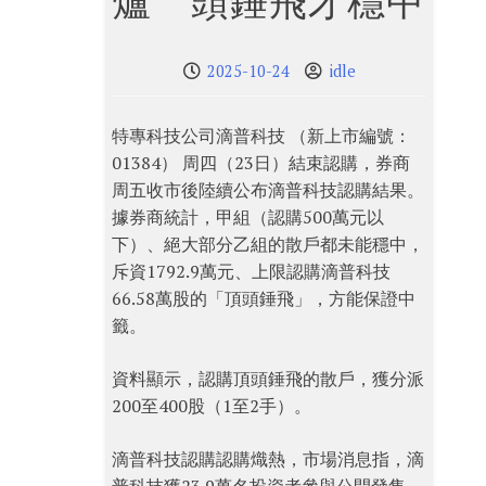
爐 頭錘飛才穩中
2025-10-24
idle
特專科技公司滴普科技 （新上市編號：
01384） 周四（23日）結束認購，券商
周五收市後陸續公布滴普科技認購結果。
據券商統計，甲組（認購500萬元以
下）、絕大部分乙組的散戶都未能穩中，
斥資1792.9萬元、上限認購滴普科技
66.58萬股的「頂頭錘飛」，方能保證中
籤。
資料顯示，認購頂頭錘飛的散戶，獲分派
200至400股（1至2手）。
滴普科技認購認購熾熱，市場消息指，滴