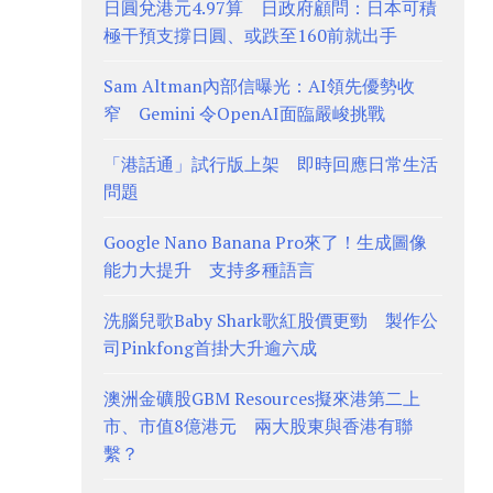
日圓兌港元4.97算 日政府顧問：日本可積
極干預支撐日圓、或跌至160前就出手
Sam Altman內部信曝光：AI領先優勢收
窄 Gemini 令OpenAI面臨嚴峻挑戰
「港話通」試行版上架 即時回應日常生活
問題
Google Nano Banana Pro來了！生成圖像
能力大提升 支持多種語言
洗腦兒歌Baby Shark歌紅股價更勁 製作公
司Pinkfong首掛大升逾六成
澳洲金礦股GBM Resources擬來港第二上
市、市值8億港元 兩大股東與香港有聯
繫？