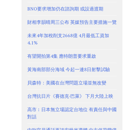
BNO要求增加仍在諮詢期 或設過渡期
財相李韻晴周三公布 英媒預告主要措施一覽
未來4年加稅削支2668億 4月最低工資加
4.1%
有望開拍第4集 應特朗普要求重啟
黃海南部部分海域 今起一連8日射擊試驗
貝森特：美國在台灣問題立場並無改變
台灣抗日片《賽德克·巴萊》 下月大陸上映
高市︰日本無立場認定台地位 有責任與中國
對話