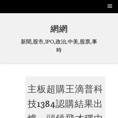
Skip
to
網網
content
新聞,股市,IPO,政治,中美,股票,事
時
主板超購王滴普科
技1384認購結果出