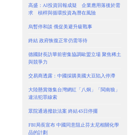
高盛：AI投資回報成疑 企業應用落後於需
求 槓桿與循環投資為潛在風險
烏暫停和談 俄促美避升級戰事
終結 政府恢復正常仍需等待
德國財長訪華前密集協調歐盟立場 聚焦稀土
與競爭力
交易商透露：中國採購美國大豆陷入停滯
大陸懸賞徵集台灣網紅「八炯」「閩南狼」
違法犯罪線索
眾院通過撥款法案 終結43日停擺
FBI局長宣布 中國同意阻止芬太尼相關化學
品的計劃