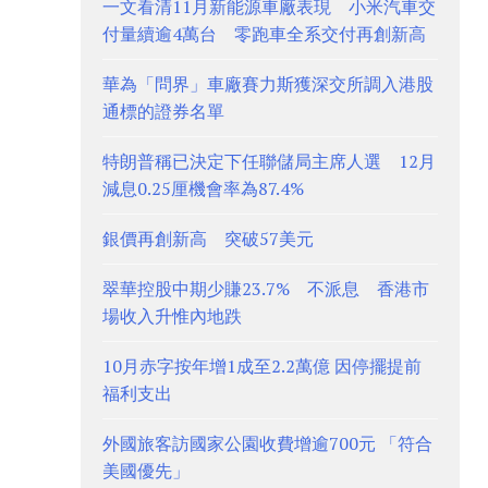
一文看清11月新能源車廠表現 小米汽車交
付量續逾4萬台 零跑車全系交付再創新高
華為「問界」車廠賽力斯獲深交所調入港股
通標的證券名單
特朗普稱已決定下任聯儲局主席人選 12月
減息0.25厘機會率為87.4%
銀價再創新高 突破57美元
翠華控股中期少賺23.7% 不派息 香港市
場收入升惟內地跌
10月赤字按年增1成至2.2萬億 因停擺提前
福利支出
外國旅客訪國家公園收費增逾700元 「符合
美國優先」