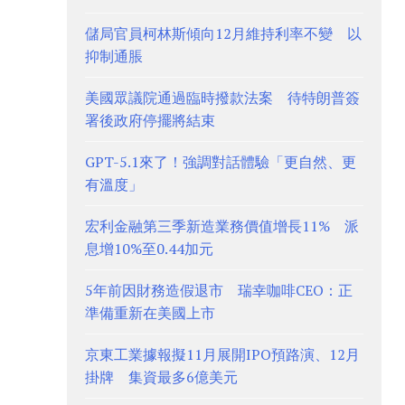
儲局官員柯林斯傾向12月維持利率不變 以
抑制通脹
美國眾議院通過臨時撥款法案 待特朗普簽
署後政府停擺將結束
GPT-5.1來了！強調對話體驗「更自然、更
有溫度」
宏利金融第三季新造業務價值增長11% 派
息增10%至0.44加元
5年前因財務造假退市 瑞幸咖啡CEO：正
準備重新在美國上市
京東工業據報擬11月展開IPO預路演、12月
掛牌 集資最多6億美元