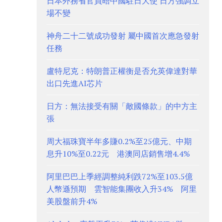
日本外務省官員晤中國駐日大使 日方強調立
場不變
神舟二十二號成功發射 屬中國首次應急發射
任務
盧特尼克：特朗普正權衡是否允英偉達對華
出口先進AI芯片
日方：無法接受有關「敵國條款」的中方主
張
周大福珠寶半年多賺0.2%至25億元、中期
息升10%至0.22元 港澳同店銷售增4.4%
阿里巴巴上季經調整純利跌72%至103.5億
人幣遜預期 雲智能集團收入升34% 阿里
美股盤前升4%