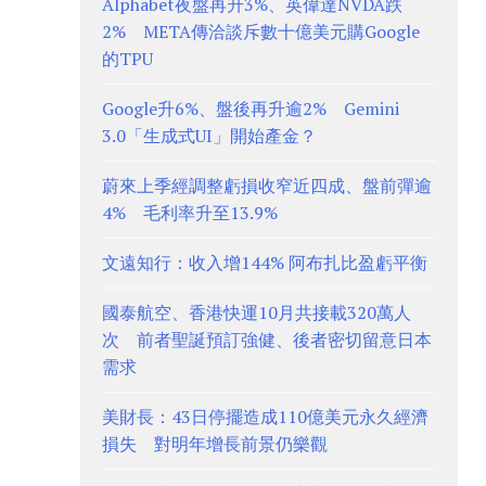
Alphabet夜盤再升3%、英偉達NVDA跌
2% META傳洽談斥數十億美元購Google
的TPU
Google升6%、盤後再升逾2% Gemini
3.0「生成式UI」開始產金？
蔚來上季經調整虧損收窄近四成、盤前彈逾
4% 毛利率升至13.9%
文遠知行：收入增144% 阿布扎比盈虧平衡
國泰航空、香港快運10月共接載320萬人
次 前者聖誕預訂強健、後者密切留意日本
需求
美財長：43日停擺造成110億美元永久經濟
損失 對明年增長前景仍樂觀