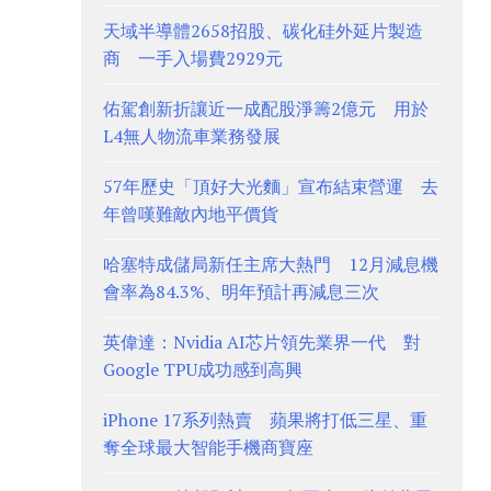
天域半導體2658招股、碳化硅外延片製造
商 一手入場費2929元
佑駕創新折讓近一成配股淨籌2億元 用於
L4無人物流車業務發展
57年歷史「頂好大光麵」宣布結束營運 去
年曾嘆難敵內地平價貨
哈塞特成儲局新任主席大熱門 12月減息機
會率為84.3%、明年預計再減息三次
英偉達：Nvidia AI芯片領先業界一代 對
Google TPU成功感到高興
iPhone 17系列熱賣 蘋果將打低三星、重
奪全球最大智能手機商寶座