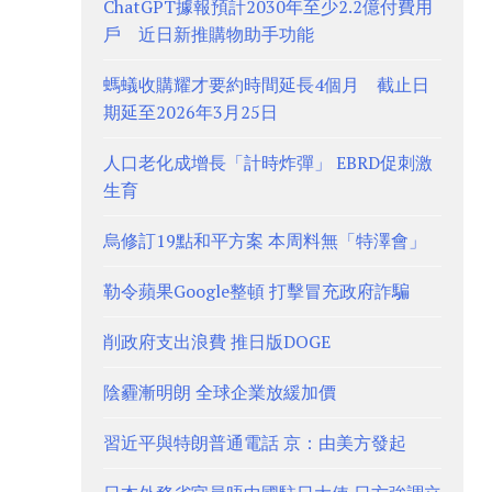
ChatGPT據報預計2030年至少2.2億付費用
戶 近日新推購物助手功能
螞蟻收購耀才要約時間延長4個月 截止日
期延至2026年3月25日
人口老化成增長「計時炸彈」 EBRD促刺激
生育
烏修訂19點和平方案 本周料無「特澤會」
勒令蘋果Google整頓 打擊冒充政府詐騙
削政府支出浪費 推日版DOGE
陰霾漸明朗 全球企業放緩加價
習近平與特朗普通電話 京：由美方發起