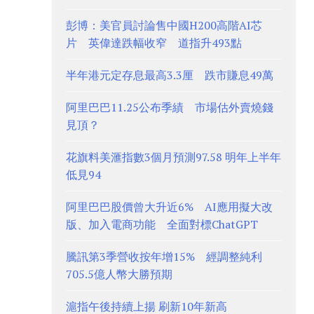
彭博：美官員討論售中國H200高階AI芯
片 英偉達跌幅收窄 道指升493點
半年港元定存息最高3.3厘 跌市賺息49萬
阿里巴巴11.25公布季績 市場估外賣燒錢
見頂？
花旗料美滙指數3個月預測97.58 明年上半年
低見94
阿里巴巴股價曾大升近6% AI應用擬大改
版、加入電商功能 全面對標ChatGPT
騰訊第3季營收按年增15% 經調整純利
705.5億人幣大勝預期
滬指午後持續上揚 刷新10年新高