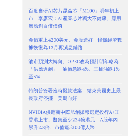
百度自研AI芯片昆侖芯「M100」明年初上
市 李彥宏：AI產業芯片獨大不健康、應用
層應創百倍價值
金價重上4200美元、金股造好 憧憬經濟數
據恢復為12月再減息鋪路
油市預測大轉向、OPEC改為預計明年略為
「供應過剩」 油價急跌4%、三桶油跌1%
至3%
特朗普簽署臨時撥款法案 結束美國史上最
長政府停擺 美期向好
NVIDIA供應商中際旭創據報選定投行A+H
香港上市、擬集至少234億港元 A股年內
累升2.8倍、市值逼5300億人幣