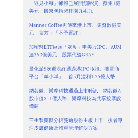
「遇見小麵」據報已展開預路演、擬集1億
美元 股東包括碧桂園九毛九
Manner Coffee再傳來港上市、集資數億美
元 官方：「不予置評」
加密幣ETF巨頭「灰度」申美股IPO、AUM
達350億美元 股票代號GRAY
量化派5次遞表終通過港IPO聆訊、擁電商
平台「羊小咩」 首5月溢利1.25億人幣
納芯微、樂摩科技通過上市聆訊 納芯微A
股市值211億人幣、樂摩科技為共享按摩設
備商
三生製藥擬分拆蔓迪股份主板上市 後者專
注皮膚健康及體重管理解決方案