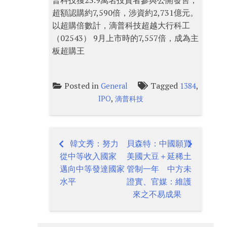
普科技獲23.9萬名投資者參與公開發售，
超額認購約7,590倍，涉資約2,731億元。
以超購倍數計，滴普科技超越大行科工
（02543） 9月上市時的7,557倍，成為主
板超購王
Posted in
Tagged
,
General
1384
,
IPO
滴普科技
韓文秀：努力
貝森特：中國願買
Post
從中等收入國家
美國大豆＋延稀土
navigation
邁向中等發達國家
管制一年 中方未
水平
證實、官媒：維護
來之不易成果