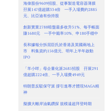
海偉股份9609招股、從事製造電容器薄膜
孖展147億超購334倍 一手入場費約2885
元、比亞迪有份持股
創新實業2788暗盤最多收升31%、每手帳面
賺1680元 一手中籤率10%、申180手穩中
長和據報分拆屈臣氏於香港及英國兩地上
市 料集資約156億元、明年上半年啟動
IPO
「羊小咩」母企量化派2685招股 孖展291
億超購2224倍、一手入場費4949元
特朗普反駁保守派 撐引進專才體現MAGA精
神
擬擴大離岸油氣鑽探 規模遠超拜登時期