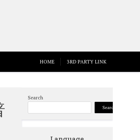
HOME
3RD PARTY LINK
Search
普
Search
Language