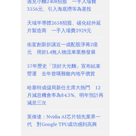
遇見小麵2408招股 一手入場費
3556元、引入海底撈等為基投
天域半導體2658招股、碳化硅外延
片製造商 一手入場費2929元
佑駕創新折讓近一成配股淨籌2億
元 用於L4無人物流車業務發展
57年歷史「頂好大光麵」宣布結束
營運 去年曾嘆難敵內地平價貨
哈塞特成儲局新任主席大熱門 12
月減息機會率為84.3%、明年預計再
減息三次
英偉達：Nvidia AI芯片領先業界一
代 對Google TPU成功感到高興