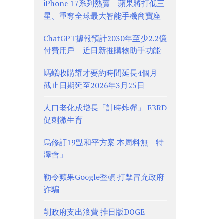
iPhone 17系列熱賣 蘋果將打低三
星、重奪全球最大智能手機商寶座
ChatGPT據報預計2030年至少2.2億
付費用戶 近日新推購物助手功能
螞蟻收購耀才要約時間延長4個月
截止日期延至2026年3月25日
人口老化成增長「計時炸彈」 EBRD
促刺激生育
烏修訂19點和平方案 本周料無「特
澤會」
勒令蘋果Google整頓 打擊冒充政府
詐騙
削政府支出浪費 推日版DOGE