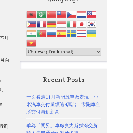
界不理
8月向
Recent Posts
局
數。
一文看清11月新能源車廠表現 小
價
米汽車交付量續逾4萬台 零跑車全
系交付再創新高
華為「問界」車廠賽力斯獲深交所
鍵時刻
調入港股通標的證券名單