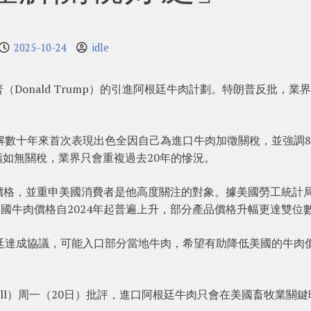
2025-10-24
idle
Donald Trump）的引進阿根廷牛肉計劃。特朗普反批，業
解數十年來首次表現出色全因自己為進口牛肉加徵關稅，並強調
指如無關稅，業界只會重複過去20年的慘況。
價格，並重申美國消費者是他高度關注的對象。據美國勞工統計
 BLS）數據，美國牛肉價格自2024年起普遍上升，部分產品價格升幅更達雙位
廷達成協議，可能入口部分當地牛肉，希望有助降低美國的牛肉
odall）周一（20日）批評，進口阿根廷牛肉只會在美國畜牧業關