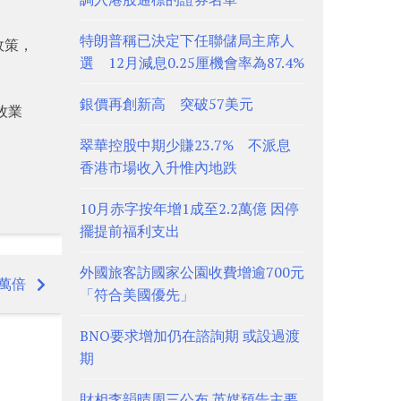
特朗普稱已決定下任聯儲局主席人
政策，
選 12月減息0.25厘機會率為87.4%
銀價再創新高 突破57美元
牧業
。
翠華控股中期少賺23.7% 不派息
香港市場收入升惟內地跌
10月赤字按年增1成至2.2萬億 因停
擺提前福利支出
外國旅客訪國家公園收費增逾700元
3萬倍
「符合美國優先」
BNO要求增加仍在諮詢期 或設過渡
期
財相李韻晴周三公布 英媒預告主要