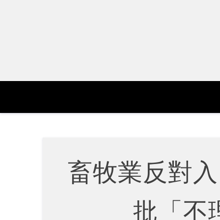
Skip
to
content
畜牧業反對入
批「不