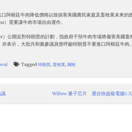
進口阿根廷牛肉降低價格以致損害美國農民家庭及畜牧業未來的
lins）需要讓牛肉市場自由運作。
cher）公開反對特朗普的計劃，指政府干預牛肉市場將傷害美國畜
mer）亦表示，大批共和黨參議員曾呼籲特朗普不要進口阿根廷牛肉
Tagged
,
,
eral
特朗普
畜牧業
關稅
協議
Willow 量子芯片 運自快超級電腦1.