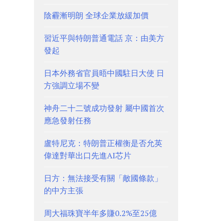
陰霾漸明朗 全球企業放緩加價
習近平與特朗普通電話 京：由美方
發起
日本外務省官員晤中國駐日大使 日
方強調立場不變
神舟二十二號成功發射 屬中國首次
應急發射任務
盧特尼克：特朗普正權衡是否允英
偉達對華出口先進AI芯片
日方：無法接受有關「敵國條款」
的中方主張
周大福珠寶半年多賺0.2%至25億