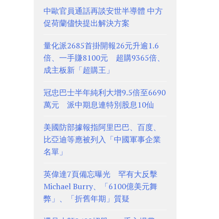
中歐官員通話再談安世半導體 中方
促荷蘭儘快提出解決方案
量化派2685首掛開報26元升逾1.6
倍、一手賺8100元 超購9365倍、
成主板新「超購王」
冠忠巴士半年純利大增9.5倍至6690
萬元 派中期息連特別股息10仙
美國防部據報指阿里巴巴、百度、
比亞迪等應被列入「中國軍事企業
名單」
英偉達7頁備忘曝光 罕有大反擊
Michael Burry、「6100億美元舞
弊」、「折舊年期」質疑