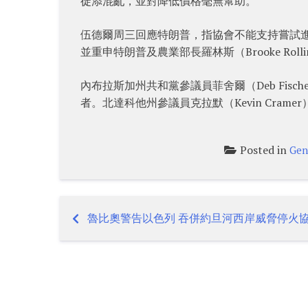
徒添混亂，並對降低價格毫無幫助。
伍德爾周三回應特朗普，指協會不能支持嘗試
並重申特朗普及農業部長羅林斯（Brooke Rol
內布拉斯加州共和黨參議員菲舍爾（Deb Fis
者。北達科他州參議員克拉默（Kevin Cra
Posted in
Gen
魯比奧警告以色列 吞併約旦河西岸威脅停火
Post
navigation