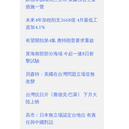
措施一覽
未來4年加稅削支2668億 4月最低工
資加4.1%
有望開拍第4集 應特朗普要求重啟
黃海南部部分海域 今起一連8日射
擊試驗
貝森特：美國在台灣問題立場並無
改變
台灣抗日片《賽德克·巴萊》 下月大
陸上映
高市︰日本無立場認定台地位 有責
任與中國對話