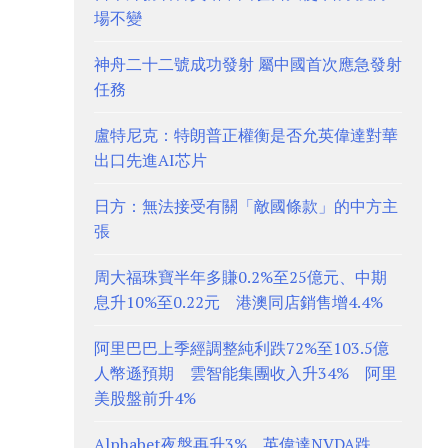
場不變
神舟二十二號成功發射 屬中國首次應急發射
任務
盧特尼克：特朗普正權衡是否允英偉達對華
出口先進AI芯片
日方：無法接受有關「敵國條款」的中方主
張
周大福珠寶半年多賺0.2%至25億元、中期
息升10%至0.22元 港澳同店銷售增4.4%
阿里巴巴上季經調整純利跌72%至103.5億
人幣遜預期 雲智能集團收入升34% 阿里
美股盤前升4%
Alphabet夜盤再升3%、英偉達NVDA跌