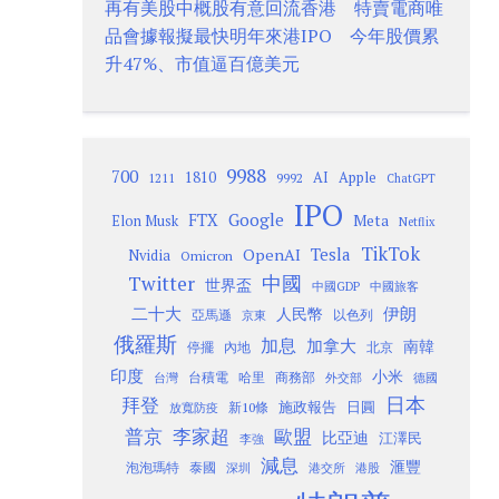
再有美股中概股有意回流香港 特賣電商唯
品會據報擬最快明年來港IPO 今年股價累
升47%、市值逼百億美元
9988
700
1810
AI
Apple
1211
9992
ChatGPT
IPO
Google
FTX
Meta
Elon Musk
Netflix
TikTok
Tesla
OpenAI
Nvidia
Omicron
Twitter
中國
世界盃
中國GDP
中國旅客
二十大
伊朗
人民幣
以色列
亞馬遜
京東
俄羅斯
加息
加拿大
南韓
內地
停擺
北京
印度
小米
台灣
台積電
哈里
商務部
外交部
德國
日本
拜登
施政報告
日圓
新10條
放寬防疫
歐盟
普京
李家超
比亞迪
江澤民
李強
減息
滙豐
泡泡瑪特
泰國
深圳
港股
港交所