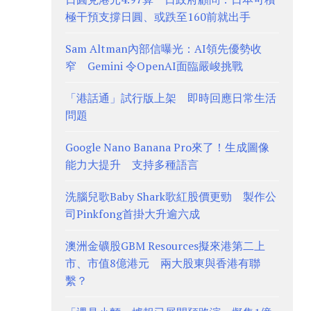
極干預支撐日圓、或跌至160前就出手
Sam Altman內部信曝光：AI領先優勢收
窄 Gemini 令OpenAI面臨嚴峻挑戰
「港話通」試行版上架 即時回應日常生活
問題
Google Nano Banana Pro來了！生成圖像
能力大提升 支持多種語言
洗腦兒歌Baby Shark歌紅股價更勁 製作公
司Pinkfong首掛大升逾六成
澳洲金礦股GBM Resources擬來港第二上
市、市值8億港元 兩大股東與香港有聯
繫？