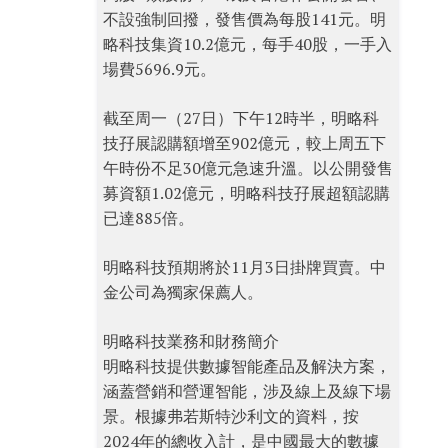
不設強制回撥，發售價為每股141元。明
略科技集資10.2億元，每手40股，一手入
場費5696.9元。
截至周一（27日）下午12時半，明略科
技孖展認購額增至902億元，較上周五下
午時份不足30億元急速升溫。以公開發售
募資額1.02億元，明略科技孖展超額認購
已達885倍。
明略科技預期將於11月3日掛牌買賣。中
金公司為獨家保薦人。
明略科技業務和財務簡介
明略科技提供數據智能產品及解決方案，
涵蓋營銷和營運智能，涉及線上及線下場
景。根據弗若斯特沙利文的資料，按
2024年的總收入計，是中國最大的數據