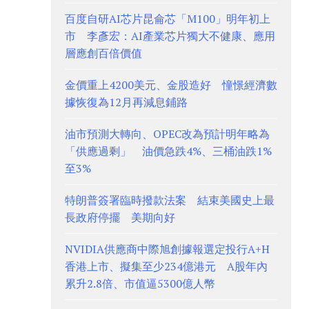
百度自研AI芯片昆侖芯「M100」明年初上
市 李彥宏：AI產業芯片獨大不健康、應用
層應創百倍價值
金價重上4200美元、金股造好 憧憬經濟數
據恢復為12月再減息鋪路
油市預測大轉向、OPEC改為預計明年略為
「供應過剩」 油價急跌4%、三桶油跌1%
至3%
特朗普簽署臨時撥款法案 結束美國史上最
長政府停擺 美期向好
NVIDIA供應商中際旭創據報選定投行A+H
香港上市、擬集至少234億港元 A股年內
累升2.8倍、市值逼5300億人幣