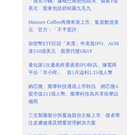
「遇見小麵」據報已展開預路演、擬集1億
美元 股東包括碧桂園九毛九
Manner Coffee再傳來港上市、集資數億美
元 官方：「不予置評」
加密幣ETF巨頭「灰度」申美股IPO、AUM
達350億美元 股票代號GRAY
量化派5次遞表終通過港IPO聆訊、擁電商
平台「羊小咩」 首5月溢利1.25億人幣
納芯微、樂摩科技通過上市聆訊 納芯微A
股市值211億人幣、樂摩科技為共享按摩設
備商
三生製藥擬分拆蔓迪股份主板上市 後者專
注皮膚健康及體重管理解決方案