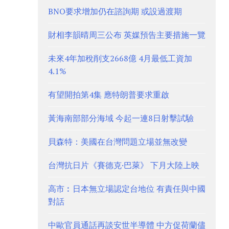
BNO要求增加仍在諮詢期 或設過渡期
財相李韻晴周三公布 英媒預告主要措施一覽
未來4年加稅削支2668億 4月最低工資加
4.1%
有望開拍第4集 應特朗普要求重啟
黃海南部部分海域 今起一連8日射擊試驗
貝森特：美國在台灣問題立場並無改變
台灣抗日片《賽德克·巴萊》 下月大陸上映
高市︰日本無立場認定台地位 有責任與中國
對話
中歐官員通話再談安世半導體 中方促荷蘭儘