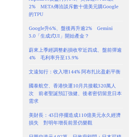
2% META傳洽談斥數十億美元購Google
的TPU
Google升6%、盤後再升逾2% Gemini
3.0「生成式UI」開始產金？
蔚來上季經調整虧損收窄近四成、盤前彈逾
4% 毛利率升至13.9%
文遠知行：收入增144% 阿布扎比盈虧平衡
國泰航空、香港快運10月共接載320萬人
次 前者聖誕預訂強健、後者密切留意日本
需求
美財長：43日停擺造成110億美元永久經濟
損失 對明年增長前景仍樂觀
日圓兌港元4.97算 日政府顧問：日本可積