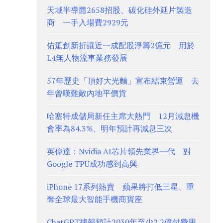
天域半導體2658招股、碳化硅外延片製造
商 一手入場費2929元
佑駕創新折讓近一成配股淨籌2億元 用於
L4無人物流車業務發展
57年歷史「頂好大光麵」宣布結束營運 去
年曾嘆難敵內地平價貨
哈塞特成儲局新任主席大熱門 12月減息機
會率為84.3%、明年預計再減息三次
英偉達：Nvidia AI芯片領先業界一代 對
Google TPU成功感到高興
iPhone 17系列熱賣 蘋果將打低三星、重
奪全球最大智能手機商寶座
ChatGPT據報預計2030年至少2.2億付費用