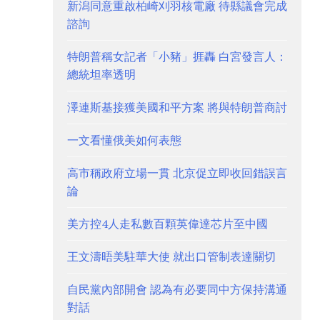
新潟同意重啟柏崎刈羽核電廠 待縣議會完成
諮詢
特朗普稱女記者「小豬」捱轟 白宮發言人：
總統坦率透明
澤連斯基接獲美國和平方案 將與特朗普商討
一文看懂俄美如何表態
高市稱政府立場一貫 北京促立即收回錯誤言
論
美方控4人走私數百顆英偉達芯片至中國
王文濤晤美駐華大使 就出口管制表達關切
自民黨內部開會 認為有必要同中方保持溝通
對話