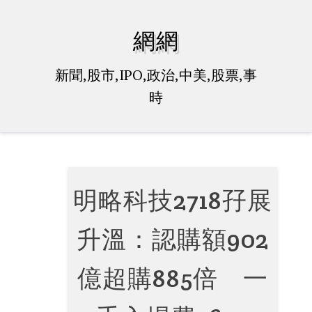
Skip
to
網網
content
新聞,股市,IPO,政治,中美,股票,事
時
明略科技2718孖展
升溫：認購額902
億超購885倍 一