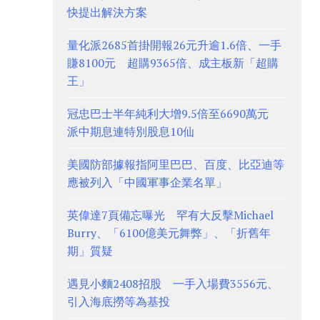
快提出解決方案
量化派2685首掛開報26元升逾1.6倍、一手
賺8100元 超購9365倍、成主板新「超購
王」
冠忠巴士半年純利大增9.5倍至6690萬元
派中期息連特別股息10仙
美國防部據報指阿里巴巴、百度、比亞迪等
應被列入「中國軍事企業名單」
英偉達7頁備忘曝光 罕有大反擊Michael
Burry、「6100億美元舞弊」、「折舊年
期」質疑
遇見小麵2408招股 一手入場費3556元、
引入海底撈等為基投