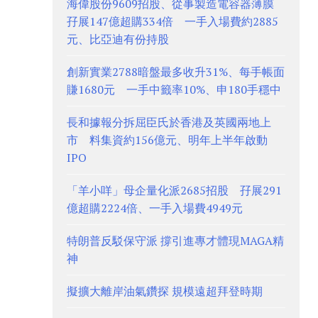
海偉股份9609招股、從事製造電容器薄膜
孖展147億超購334倍 一手入場費約2885
元、比亞迪有份持股
創新實業2788暗盤最多收升31%、每手帳面
賺1680元 一手中籤率10%、申180手穩中
長和據報分拆屈臣氏於香港及英國兩地上
市 料集資約156億元、明年上半年啟動
IPO
「羊小咩」母企量化派2685招股 孖展291
億超購2224倍、一手入場費4949元
特朗普反駁保守派 撐引進專才體現MAGA精
神
擬擴大離岸油氣鑽探 規模遠超拜登時期