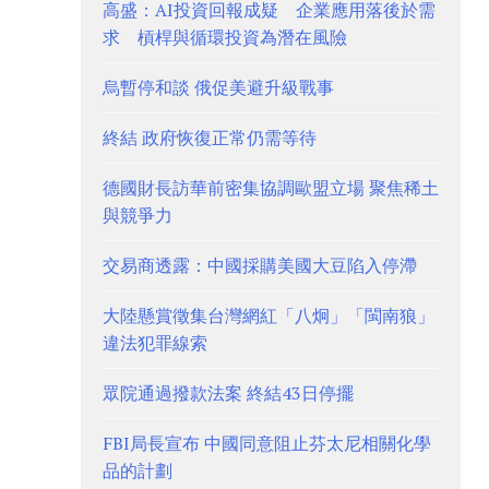
高盛：AI投資回報成疑 企業應用落後於需
求 槓桿與循環投資為潛在風險
烏暫停和談 俄促美避升級戰事
終結 政府恢復正常仍需等待
德國財長訪華前密集協調歐盟立場 聚焦稀土
與競爭力
交易商透露：中國採購美國大豆陷入停滯
大陸懸賞徵集台灣網紅「八炯」「閩南狼」
違法犯罪線索
眾院通過撥款法案 終結43日停擺
FBI局長宣布 中國同意阻止芬太尼相關化學
品的計劃