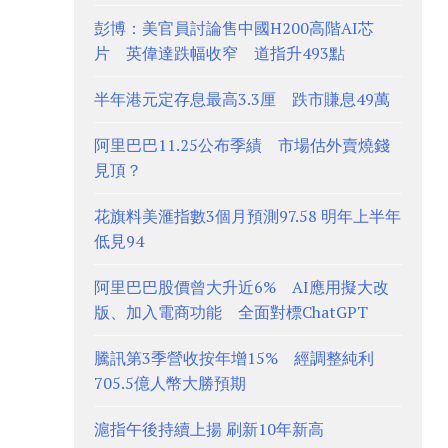
彭博：美官員討論售中國H200高階AI芯
片 英偉達跌幅收窄 道指升493點
半年港元定存息最高3.3厘 跌市賺息49萬
阿里巴巴11.25公布季績 市場估外賣燒錢
見頂？
花旗料美滙指數3個月預測97.58 明年上半年
低見94
阿里巴巴股價曾大升近6% AI應用擬大改
版、加入電商功能 全面對標ChatGPT
騰訊第3季營收按年增15% 經調整純利
705.5億人幣大勝預期
滬指午後持續上揚 刷新10年新高