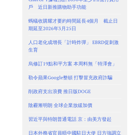
戶 近日新推購物助手功能
螞蟻收購耀才要約時間延長4個月 截止日
期延至2026年3月25日
人口老化成增長「計時炸彈」 EBRD促刺激
生育
烏修訂19點和平方案 本周料無「特澤會」
勒令蘋果Google整頓 打擊冒充政府詐騙
削政府支出浪費 推日版DOGE
陰霾漸明朗 全球企業放緩加價
習近平與特朗普通電話 京：由美方發起
日本外務省官員晤中國駐日大使 日方強調立