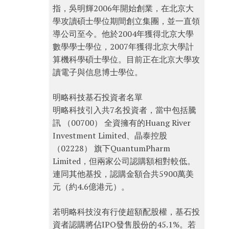
指，吳明輝2006年開始創業，在北京大
學攻讀碩士學位期間創立集團，並一直領
導公司至今。他於2004年獲得北京大學
數學學士學位，2007年獲得北京大學計
算機科學碩士學位。目前正在北京大學攻
讀電子與信息博士學位。
明略科技基石投資者名單
明略科技引入共7名投資者，當中包括騰
訊 （00700） 全資擁有的Huang River
Investment Limited、晶泰控股
（02228） 旗下QuantumPharm
Limited，但兩家公司認購額相對較低。
連同其他基投，認購金額合共5900萬美
元（約4.6億港元）。
若明略科技沒有行使超額配股權，基石投
資者認購將佔IPO發售股份的45.1%。若