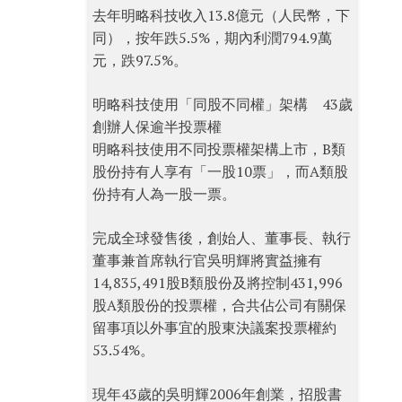
去年明略科技收入13.8億元（人民幣，下
同），按年跌5.5%，期內利潤794.9萬
元，跌97.5%。
明略科技使用「同股不同權」架構 43歲
創辦人保逾半投票權
明略科技使用不同投票權架構上市，B類
股份持有人享有「一股10票」，而A類股
份持有人為一股一票。
完成全球發售後，創始人、董事長、執行
董事兼首席執行官吳明輝將實益擁有
14,835,491股B類股份及將控制431,996
股A類股份的投票權，合共佔公司有關保
留事項以外事宜的股東決議案投票權約
53.54%。
現年43歲的吳明輝2006年創業，招股書