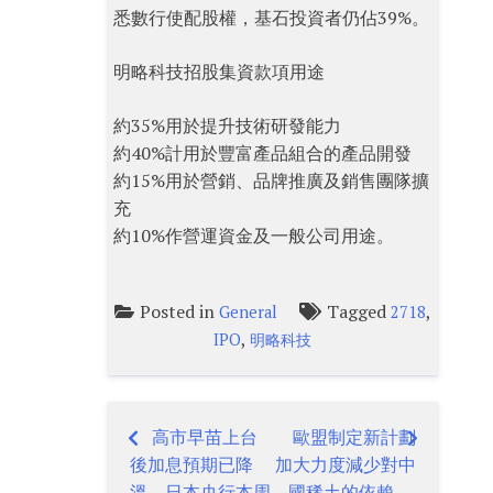
悉數行使配股權，基石投資者仍佔39%。
明略科技招股集資款項用途
約35%用於提升技術研發能力
約40%計用於豐富產品組合的產品開發
約15%用於營銷、品牌推廣及銷售團隊擴
充
約10%作營運資金及一般公司用途。
Posted in
Tagged
,
General
2718
,
IPO
明略科技
高市早苗上台
歐盟制定新計劃
Post
後加息預期已降
加大力度減少對中
溫、日本央行本周
國稀土的依賴