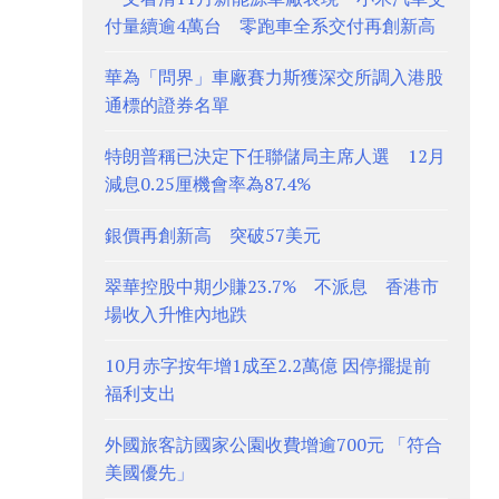
付量續逾4萬台 零跑車全系交付再創新高
華為「問界」車廠賽力斯獲深交所調入港股
通標的證券名單
特朗普稱已決定下任聯儲局主席人選 12月
減息0.25厘機會率為87.4%
銀價再創新高 突破57美元
翠華控股中期少賺23.7% 不派息 香港市
場收入升惟內地跌
10月赤字按年增1成至2.2萬億 因停擺提前
福利支出
外國旅客訪國家公園收費增逾700元 「符合
美國優先」