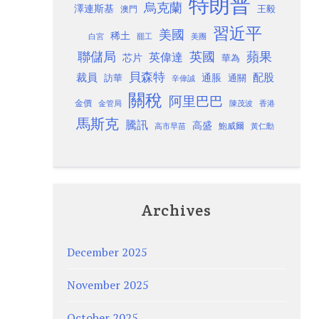
特朗普
烏克蘭
澤連斯基
澳門
王毅
習近平
美國
稀土
白宮
罷工
美團
聯儲局
蘋果
英國
英偉達
芯片
華為
貝森特
裁員
配股
通脹
訪華
通關
辛偉誠
關稅
阿里巴巴
金價
金管局
香港
陳茂波
馬斯克
騰訊
高盛
高市早苗
鮑威爾
黃仁勳
Archives
December 2025
November 2025
October 2025