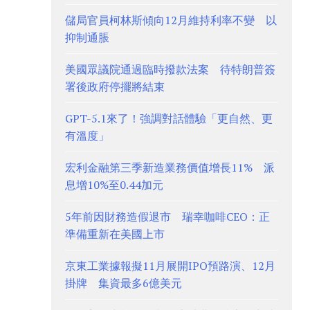
儲局官員柯林斯傾向12月維持利率不變 以
抑制通脹
美國眾議院通過臨時撥款法案 待特朗普簽
署後政府停擺將結束
GPT-5.1來了！強調對話體驗「更自然、更
有溫度」
宏利金融第三季新造業務價值增長11% 派
息增10%至0.44加元
5年前因財務造假退市 瑞幸咖啡CEO：正
準備重新在美國上市
京東工業據報擬11月展開IPO預路演、12月
掛牌 集資最多6億美元