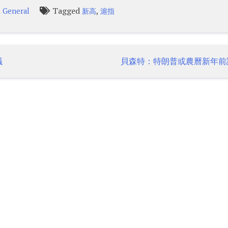
n
Tagged
,
General
新高
滬指
議
貝森特：特朗普或農曆新年前