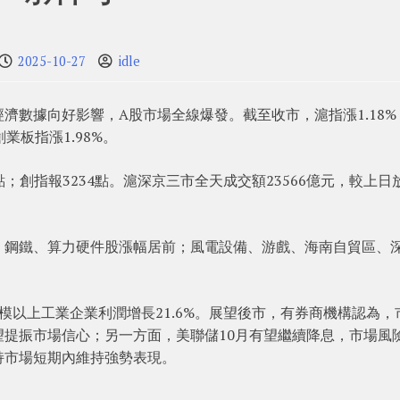
2025-10-27
idle
濟數據向好影響，A股市場全線爆發。截至收市，滬指漲1.18%
創業板指漲1.98%。
9點；創指報3234點。滬深京三市全天成交額23566億元，較上日
、鋼鐵、算力硬件股漲幅居前；風電設備、游戲、海南自貿區、
模以上工業企業利潤增長21.6%。展望後市，有券商機構認為，
提振市場信心；另一方面，美聯儲10月有望繼續降息，市場風
持市場短期內維持強勢表現。