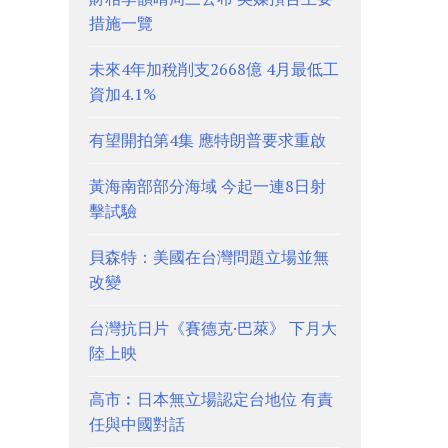
措施一覽
未來4年加稅削支2668億 4月最低工
資加4.1%
有望開拍第4集 應特朗普要求重啟
黃海南部部分海域 今起一連8日射
擊試驗
貝森特：美國在台灣問題立場並無
改變
台灣抗日片《賽德克·巴萊》 下月大
陸上映
高市︰日本無立場認定台地位 有責
任與中國對話