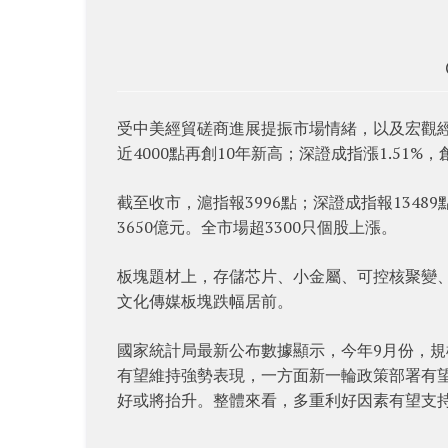
受中美經貿磋商進展提振市場情緒，以及宏觀經
近4000點再創10年新高；深證成指漲1.51%，
截至收市，滬指報3996點；深證成指報1348
3650億元。全市場超3300只個股上漲。
板塊題材上，存儲芯片、小金屬、可控核聚變
文化傳媒板塊跌幅居前。
國家統計局最新公布數據顯示，今年9月份，規
有望維持強勢表現，一方面新一輪政策部署有望
好或將抬升。整體來看，多重利好因素有望支