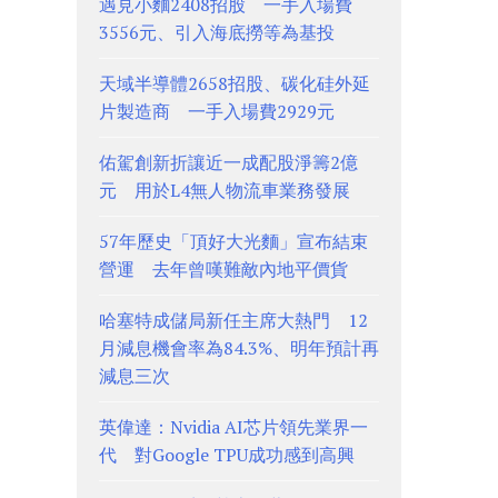
遇見小麵2408招股 一手入場費
3556元、引入海底撈等為基投
天域半導體2658招股、碳化硅外延
片製造商 一手入場費2929元
佑駕創新折讓近一成配股淨籌2億
元 用於L4無人物流車業務發展
57年歷史「頂好大光麵」宣布結束
營運 去年曾嘆難敵內地平價貨
哈塞特成儲局新任主席大熱門 12
月減息機會率為84.3%、明年預計再
減息三次
英偉達：Nvidia AI芯片領先業界一
代 對Google TPU成功感到高興