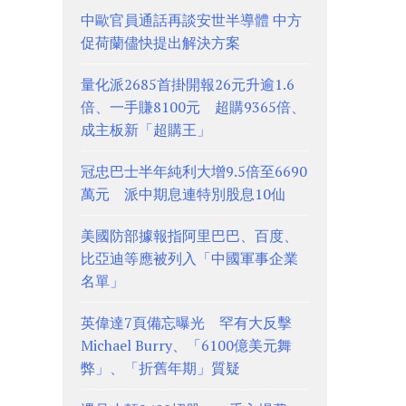
中歐官員通話再談安世半導體 中方
促荷蘭儘快提出解決方案
量化派2685首掛開報26元升逾1.6
倍、一手賺8100元 超購9365倍、
成主板新「超購王」
冠忠巴士半年純利大增9.5倍至6690
萬元 派中期息連特別股息10仙
美國防部據報指阿里巴巴、百度、
比亞迪等應被列入「中國軍事企業
名單」
英偉達7頁備忘曝光 罕有大反擊
Michael Burry、「6100億美元舞
弊」、「折舊年期」質疑