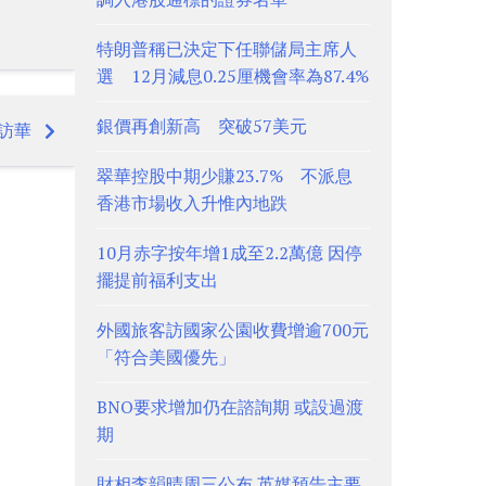
特朗普稱已決定下任聯儲局主席人
選 12月減息0.25厘機會率為87.4%
銀價再創新高 突破57美元
訪華
翠華控股中期少賺23.7% 不派息
香港市場收入升惟內地跌
10月赤字按年增1成至2.2萬億 因停
擺提前福利支出
外國旅客訪國家公園收費增逾700元
「符合美國優先」
BNO要求增加仍在諮詢期 或設過渡
期
財相李韻晴周三公布 英媒預告主要