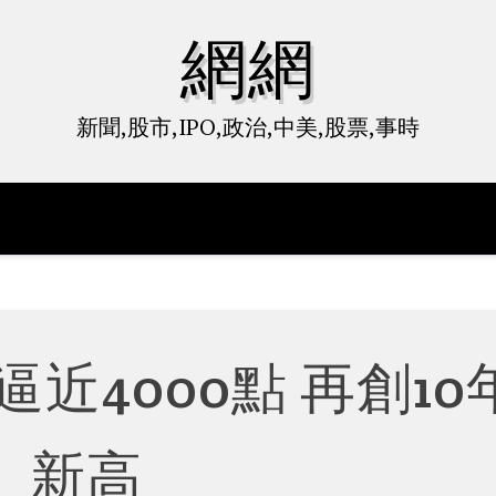
網網
新聞,股市,IPO,政治,中美,股票,事時
逼近4000點 再創10
新高