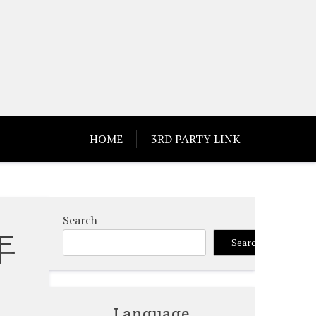
HOME
3RD PARTY LINK
Search
年
Search
Language