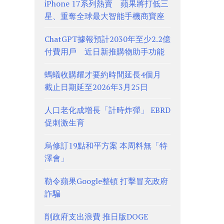
iPhone 17系列熱賣 蘋果將打低三
星、重奪全球最大智能手機商寶座
ChatGPT據報預計2030年至少2.2億
付費用戶 近日新推購物助手功能
螞蟻收購耀才要約時間延長4個月
截止日期延至2026年3月25日
人口老化成增長「計時炸彈」 EBRD
促刺激生育
烏修訂19點和平方案 本周料無「特
澤會」
勒令蘋果Google整頓 打擊冒充政府
詐騙
削政府支出浪費 推日版DOGE