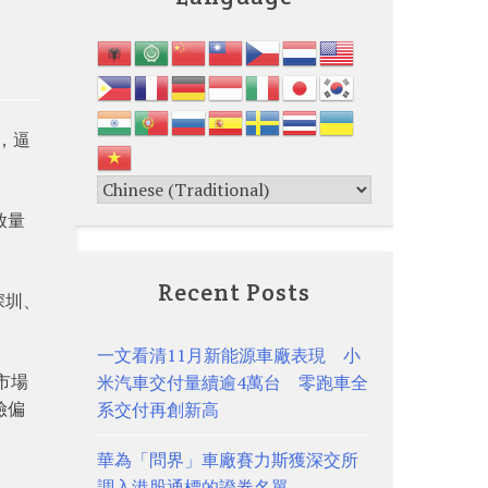
，逼
放量
Recent Posts
深圳、
一文看清11月新能源車廠表現 小
市場
米汽車交付量續逾4萬台 零跑車全
險偏
系交付再創新高
華為「問界」車廠賽力斯獲深交所
調入港股通標的證券名單