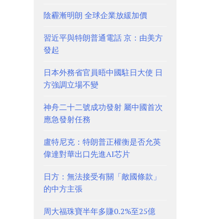
陰霾漸明朗 全球企業放緩加價
習近平與特朗普通電話 京：由美方
發起
日本外務省官員晤中國駐日大使 日
方強調立場不變
神舟二十二號成功發射 屬中國首次
應急發射任務
盧特尼克：特朗普正權衡是否允英
偉達對華出口先進AI芯片
日方：無法接受有關「敵國條款」
的中方主張
周大福珠寶半年多賺0.2%至25億