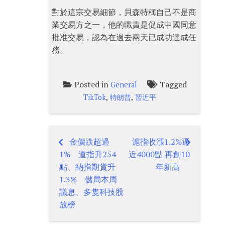
對於這宗交易細節，貝森特稱自己不是商
業交易方之一，他的職責是促成中國同意
批准交易，認為在過去兩天已成功達成任
務。
Posted in
Tagged
General
,
,
TikTok
特朗普
習近平
金價跌超過
滬指收漲1.2%逼
Post
1% 道指升254
近4000點 再創10
navigation
點、納指期貨升
年新高
1.3% 儲局本周
議息、多隻科技股
放榜