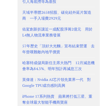
引入海底撈等為基投
天域半導體2658招股、碳化硅外延片製造
商 一手入場費2929元
佑駕創新折讓近一成配股淨籌2億元 用於
L4無人物流車業務發展
57年歷史「頂好大光麵」宣布結束營運 去
年曾嘆難敵內地平價貨
哈塞特成儲局新任主席大熱門 12月減息機
會率為84.3%、明年預計再減息三次
英偉達：Nvidia AI芯片領先業界一代 對
Google TPU成功感到高興
iPhone 17系列熱賣 蘋果將打低三星、重
奪全球最大智能手機商寶座