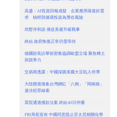
高盛：AI投資回報成疑 企業應用落後於需
求 槓桿與循環投資為潛在風險
烏暫停和談 俄促美避升級戰事
終結 政府恢復正常仍需等待
德國財長訪華前密集協調歐盟立場 聚焦稀土
與競爭力
交易商透露：中國採購美國大豆陷入停滯
大陸懸賞徵集台灣網紅「八炯」「閩南狼」
違法犯罪線索
眾院通過撥款法案 終結43日停擺
FBI局長宣布 中國同意阻止芬太尼相關化學