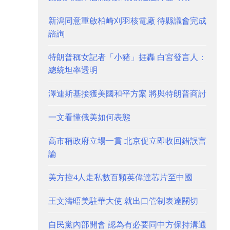
新潟同意重啟柏崎刈羽核電廠 待縣議會完成
諮詢
特朗普稱女記者「小豬」捱轟 白宮發言人：
總統坦率透明
澤連斯基接獲美國和平方案 將與特朗普商討
一文看懂俄美如何表態
高市稱政府立場一貫 北京促立即收回錯誤言
論
美方控4人走私數百顆英偉達芯片至中國
王文濤晤美駐華大使 就出口管制表達關切
自民黨內部開會 認為有必要同中方保持溝通