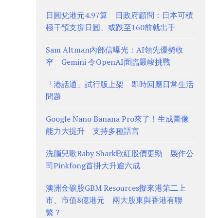
日圓兌港元4.97算 日政府顧問：日本可積
極干預支撐日圓、或跌至160前就出手
Sam Altman內部信曝光：AI領先優勢收
窄 Gemini 令OpenAI面臨嚴峻挑戰
「港話通」試行版上架 即時回應日常生活
問題
Google Nano Banana Pro來了！生成圖像
能力大提升 支持多種語言
洗腦兒歌Baby Shark歌紅股價更勁 製作公
司Pinkfong首掛大升逾六成
澳洲金礦股GBM Resources擬來港第二上
市、市值8億港元 兩大股東與香港有聯
繫？