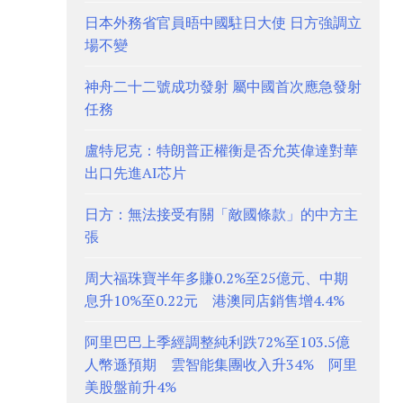
日本外務省官員晤中國駐日大使 日方強調立
場不變
神舟二十二號成功發射 屬中國首次應急發射
任務
盧特尼克：特朗普正權衡是否允英偉達對華
出口先進AI芯片
日方：無法接受有關「敵國條款」的中方主
張
周大福珠寶半年多賺0.2%至25億元、中期
息升10%至0.22元 港澳同店銷售增4.4%
阿里巴巴上季經調整純利跌72%至103.5億
人幣遜預期 雲智能集團收入升34% 阿里
美股盤前升4%