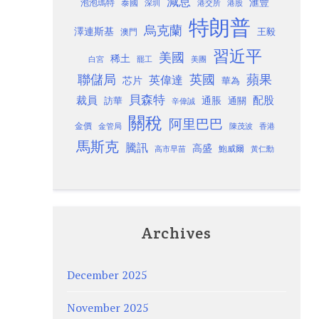
減息
滙豐
泡泡瑪特
泰國
深圳
港股
港交所
特朗普
烏克蘭
澤連斯基
澳門
王毅
習近平
美國
稀土
白宮
罷工
美團
聯儲局
蘋果
英國
英偉達
芯片
華為
貝森特
裁員
配股
通脹
訪華
通關
辛偉誠
關稅
阿里巴巴
金價
金管局
香港
陳茂波
馬斯克
騰訊
高盛
高市早苗
鮑威爾
黃仁勳
Archives
December 2025
November 2025