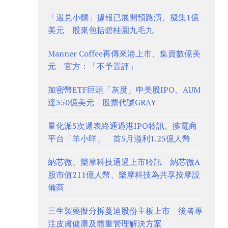
「遇見小麵」據報已展開預路演、擬集1億
美元 股東包括碧桂園九毛九
Manner Coffee再傳來港上市、集資數億美
元 官方：「不予置評」
加密幣ETF巨頭「灰度」申美股IPO、AUM
達350億美元 股票代號GRAY
量化派5次遞表終通過港IPO聆訊、擁電商
平台「羊小咩」 首5月溢利1.25億人幣
納芯微、樂摩科技通過上市聆訊 納芯微A
股市值211億人幣、樂摩科技為共享按摩設
備商
三生製藥擬分拆蔓迪股份主板上市 後者專
注皮膚健康及體重管理解決方案