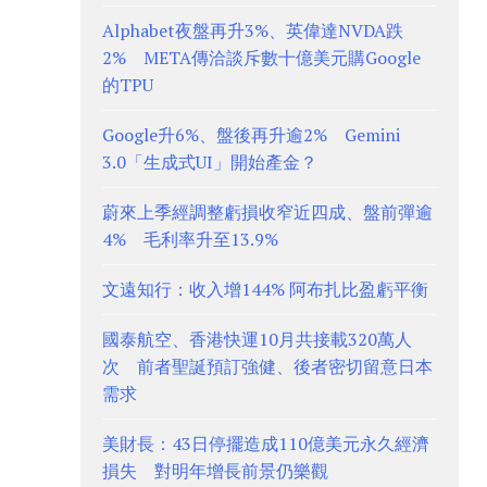
Alphabet夜盤再升3%、英偉達NVDA跌
2% META傳洽談斥數十億美元購Google
的TPU
Google升6%、盤後再升逾2% Gemini
3.0「生成式UI」開始產金？
蔚來上季經調整虧損收窄近四成、盤前彈逾
4% 毛利率升至13.9%
文遠知行：收入增144% 阿布扎比盈虧平衡
國泰航空、香港快運10月共接載320萬人
次 前者聖誕預訂強健、後者密切留意日本
需求
美財長：43日停擺造成110億美元永久經濟
損失 對明年增長前景仍樂觀