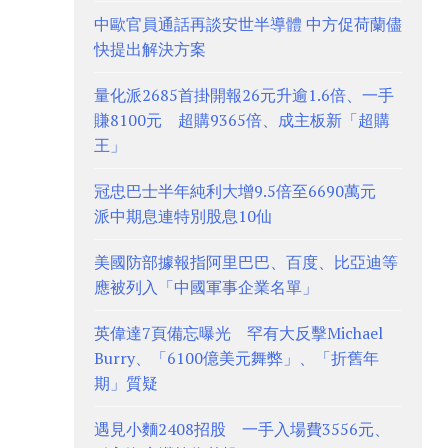
中歐官員通話再談安世半導體 中方促荷蘭儘
快提出解決方案
量化派2685首掛開報26元升逾1.6倍、一手
賺8100元 超購9365倍、成主板新「超購
王」
冠忠巴士半年純利大增9.5倍至6690萬元
派中期息連特別股息10仙
美國防部據報指阿里巴巴、百度、比亞迪等
應被列入「中國軍事企業名單」
英偉達7頁備忘曝光 罕有大反擊Michael
Burry、「6100億美元舞弊」、「折舊年
期」質疑
遇見小麵2408招股 一手入場費3556元、