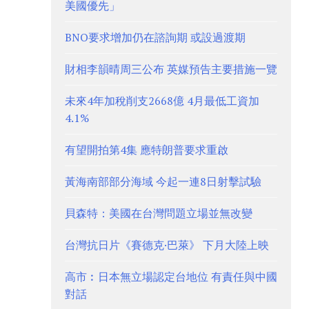
美國優先」
BNO要求增加仍在諮詢期 或設過渡期
財相李韻晴周三公布 英媒預告主要措施一覽
未來4年加稅削支2668億 4月最低工資加
4.1%
有望開拍第4集 應特朗普要求重啟
黃海南部部分海域 今起一連8日射擊試驗
貝森特：美國在台灣問題立場並無改變
台灣抗日片《賽德克·巴萊》 下月大陸上映
高市︰日本無立場認定台地位 有責任與中國
對話