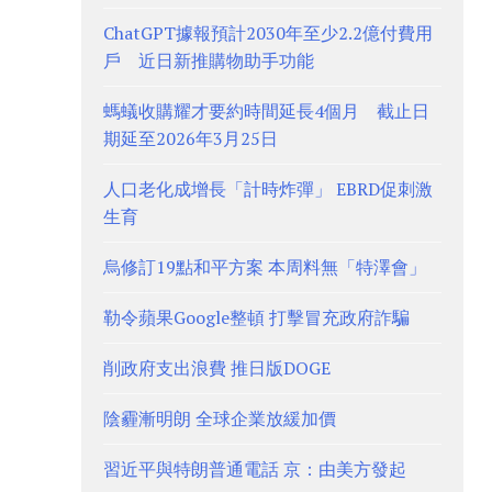
ChatGPT據報預計2030年至少2.2億付費用
戶 近日新推購物助手功能
螞蟻收購耀才要約時間延長4個月 截止日
期延至2026年3月25日
人口老化成增長「計時炸彈」 EBRD促刺激
生育
烏修訂19點和平方案 本周料無「特澤會」
勒令蘋果Google整頓 打擊冒充政府詐騙
削政府支出浪費 推日版DOGE
陰霾漸明朗 全球企業放緩加價
習近平與特朗普通電話 京：由美方發起