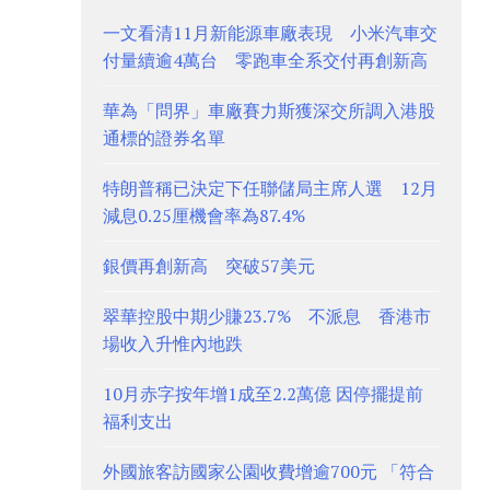
一文看清11月新能源車廠表現 小米汽車交
付量續逾4萬台 零跑車全系交付再創新高
華為「問界」車廠賽力斯獲深交所調入港股
通標的證券名單
特朗普稱已決定下任聯儲局主席人選 12月
減息0.25厘機會率為87.4%
銀價再創新高 突破57美元
翠華控股中期少賺23.7% 不派息 香港市
場收入升惟內地跌
10月赤字按年增1成至2.2萬億 因停擺提前
福利支出
外國旅客訪國家公園收費增逾700元 「符合