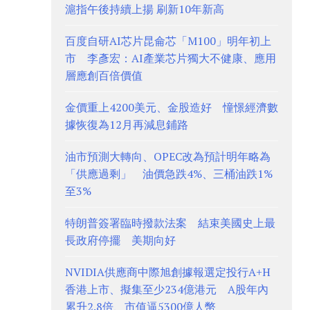
滬指午後持續上揚 刷新10年新高
百度自研AI芯片昆侖芯「M100」明年初上
市 李彥宏：AI產業芯片獨大不健康、應用
層應創百倍價值
金價重上4200美元、金股造好 憧憬經濟數
據恢復為12月再減息鋪路
油市預測大轉向、OPEC改為預計明年略為
「供應過剩」 油價急跌4%、三桶油跌1%
至3%
特朗普簽署臨時撥款法案 結束美國史上最
長政府停擺 美期向好
NVIDIA供應商中際旭創據報選定投行A+H
香港上市、擬集至少234億港元 A股年內
累升2.8倍、市值逼5300億人幣