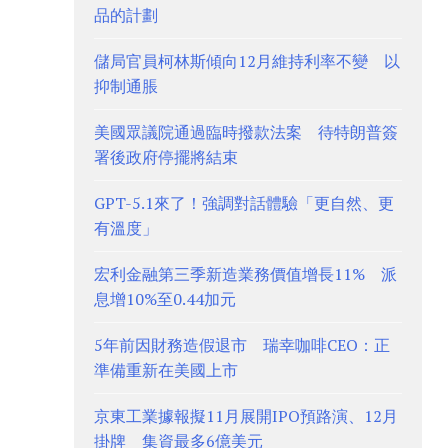
品的計劃
儲局官員柯林斯傾向12月維持利率不變 以
抑制通脹
美國眾議院通過臨時撥款法案 待特朗普簽
署後政府停擺將結束
GPT-5.1來了！強調對話體驗「更自然、更
有溫度」
宏利金融第三季新造業務價值增長11% 派
息增10%至0.44加元
5年前因財務造假退市 瑞幸咖啡CEO：正
準備重新在美國上市
京東工業據報擬11月展開IPO預路演、12月
掛牌 集資最多6億美元