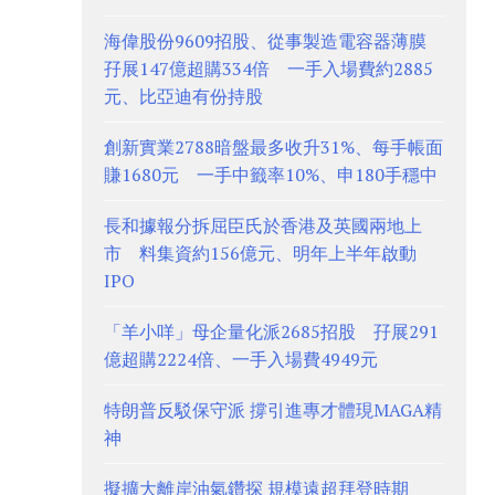
海偉股份9609招股、從事製造電容器薄膜
孖展147億超購334倍 一手入場費約2885
元、比亞迪有份持股
創新實業2788暗盤最多收升31%、每手帳面
賺1680元 一手中籤率10%、申180手穩中
長和據報分拆屈臣氏於香港及英國兩地上
市 料集資約156億元、明年上半年啟動
IPO
「羊小咩」母企量化派2685招股 孖展291
億超購2224倍、一手入場費4949元
特朗普反駁保守派 撐引進專才體現MAGA精
神
擬擴大離岸油氣鑽探 規模遠超拜登時期