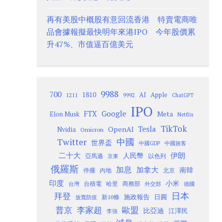
再有美股中概股有意回流香港 特賣電商唯
品會據報擬最快明年來港IPO 今年股價累
升47%、市值逼百億美元
9988
700
1810
AI
Apple
1211
9992
ChatGPT
IPO
Google
FTX
Meta
Elon Musk
Netflix
TikTok
Tesla
OpenAI
Nvidia
Omicron
Twitter
中國
世界盃
中國GDP
中國旅客
二十大
伊朗
人民幣
以色列
亞馬遜
京東
俄羅斯
加息
加拿大
南韓
內地
停擺
北京
印度
小米
台灣
台積電
哈里
商務部
外交部
德國
日本
拜登
施政報告
日圓
新10條
放寬防疫
歐盟
普京
李家超
比亞迪
江澤民
李強