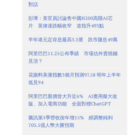
對話
彭博：美官員討論售中國H200高階AI芯
片 英偉達跌幅收窄 道指升493點
半年港元定存息最高3.3厘 跌市賺息49萬
阿里巴巴11.25公布季績 市場估外賣燒錢
見頂？
花旗料美滙指數3個月預測97.58 明年上半年
低見94
阿里巴巴股價曾大升近6% AI應用擬大改
版、加入電商功能 全面對標ChatGPT
騰訊第3季營收按年增15% 經調整純利
705.5億人幣大勝預期