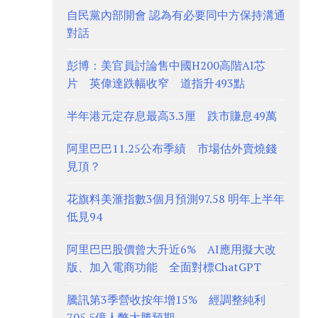
自民黨內部開會 認為有必要同中方保持溝通
對話
彭博：美官員討論售中國H200高階AI芯
片 英偉達跌幅收窄 道指升493點
半年港元定存息最高3.3厘 跌市賺息49萬
阿里巴巴11.25公布季績 市場估外賣燒錢
見頂？
花旗料美滙指數3個月預測97.58 明年上半年
低見94
阿里巴巴股價曾大升近6% AI應用擬大改
版、加入電商功能 全面對標ChatGPT
騰訊第3季營收按年增15% 經調整純利
705.5億人幣大勝預期