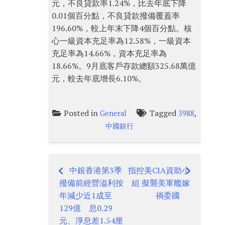
元，不良貸款率1.24%，比去年底下降
0.01個百分點，不良貸款撥備覆蓋率
196.60%，較上年末下降4個百分點。核
心一級資本充足率為12.58%，一級資本
充足率為14.66%，資本充足率為
18.66%。9月底客戶存款總額325.68萬億
元，較去年底增長6.10%。
Posted in
Tagged
,
General
3988
中國銀行
中銀香港第3季
指控美CIA資助小
Post
撥備前經營溢利按
組 擬襲美軍艦嫁
navigation
年減少近1成至
禍委國
129億 息0.29
元、淨息差1.54厘