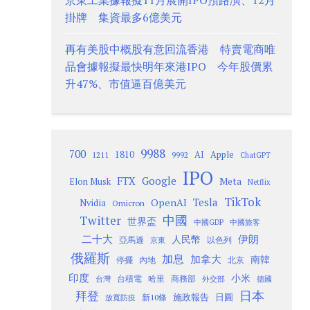
京東工業據報擬11月展開IPO預路演、12月
掛牌 集資最多6億美元
再有美股中概股有意回流香港 特賣電商唯
品會據報擬最快明年來港IPO 今年股價累
升47%、市值逼百億美元
9988
700
1810
AI
Apple
1211
9992
ChatGPT
IPO
Google
FTX
Meta
Elon Musk
Netflix
TikTok
Tesla
OpenAI
Nvidia
Omicron
Twitter
中國
世界盃
中國GDP
中國旅客
二十大
伊朗
人民幣
以色列
亞馬遜
京東
俄羅斯
加息
加拿大
南韓
內地
停擺
北京
印度
小米
台灣
台積電
哈里
商務部
外交部
德國
日本
拜登
施政報告
日圓
新10條
放寬防疫