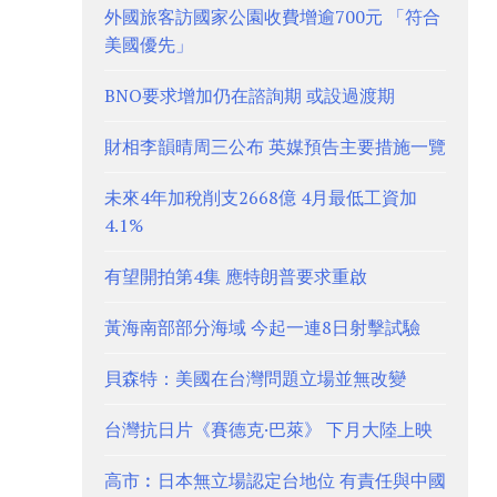
外國旅客訪國家公園收費增逾700元 「符合
美國優先」
BNO要求增加仍在諮詢期 或設過渡期
財相李韻晴周三公布 英媒預告主要措施一覽
未來4年加稅削支2668億 4月最低工資加
4.1%
有望開拍第4集 應特朗普要求重啟
黃海南部部分海域 今起一連8日射擊試驗
貝森特：美國在台灣問題立場並無改變
台灣抗日片《賽德克·巴萊》 下月大陸上映
高市︰日本無立場認定台地位 有責任與中國