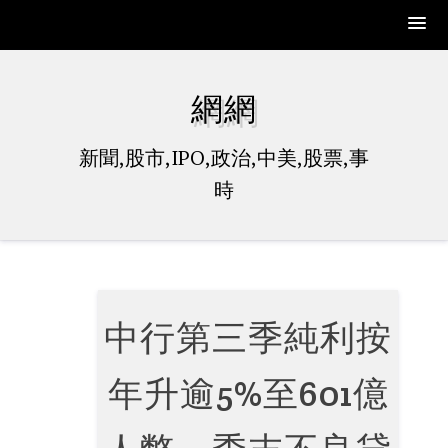
Skip
to
網網
content
新聞,股市,IPO,政治,中美,股票,事
時
中行第三季純利按
年升逾5%至601億