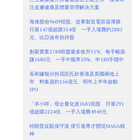
注皮膚健康及體重管理解決方案
海偉股份9609招股、從事製造電容器薄膜
孖展147億超購334倍 一手入場費約2885
元、比亞迪有份持股
創新實業2788暗盤最多收升31%、每手帳面
賺1680元 一手中籤率10%、申180手穩中
長和據報分拆屈臣氏於香港及英國兩地上
市 料集資約156億元、明年上半年啟動
IPO
「羊小咩」母企量化派2685招股 孖展291
億超購2224倍、一手入場費4949元
特朗普反駁保守派 撐引進專才體現MAGA精
神