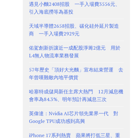
遇見小麵2408招股 一手入場費3556元、
引入海底撈等為基投
天域半導體2658招股、碳化硅外延片製造
商 一手入場費2929元
佑駕創新折讓近一成配股淨籌2億元 用於
L4無人物流車業務發展
57年歷史「頂好大光麵」宣布結束營運 去
年曾嘆難敵內地平價貨
哈塞特成儲局新任主席大熱門 12月減息機
會率為84.3%、明年預計再減息三次
英偉達：Nvidia AI芯片領先業界一代 對
Google TPU成功感到高興
iPhone 17系列熱賣 蘋果將打低三星、重