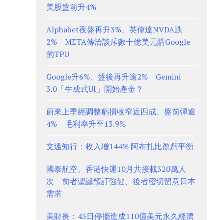
美股盤前升4%
Alphabet夜盤再升3%、英偉達NVDA跌
2% META傳洽談斥數十億美元購Google
的TPU
Google升6%、盤後再升逾2% Gemini
3.0「生成式UI」開始產金？
蔚來上季經調整虧損收窄近四成、盤前彈逾
4% 毛利率升至13.9%
文遠知行：收入增144% 阿布扎比盈虧平衡
國泰航空、香港快運10月共接載320萬人
次 前者聖誕預訂強健、後者密切留意日本
需求
美財長：43日停擺造成110億美元永久經濟