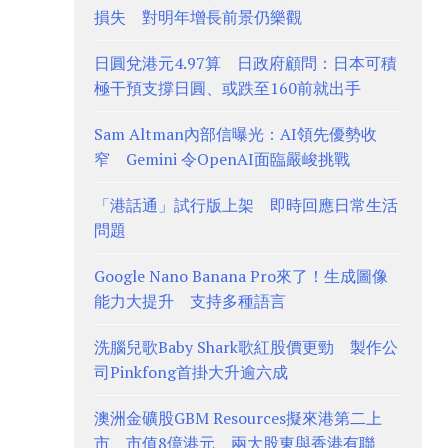
損失 對明年增長前景仍樂觀
日圓兌港元4.97算 日政府顧問：日本可積
極干預支撐日圓、或跌至160前就出手
Sam Altman內部信曝光：AI領先優勢收
窄 Gemini 令OpenAI面臨嚴峻挑戰
「港話通」試行版上架 即時回應日常生活
問題
Google Nano Banana Pro來了！生成圖像
能力大提升 支持多種語言
洗腦兒歌Baby Shark歌紅股價更勁 製作公
司Pinkfong首掛大升逾六成
澳洲金礦股GBM Resources擬來港第二上
市、市值8億港元 兩大股東與香港有聯