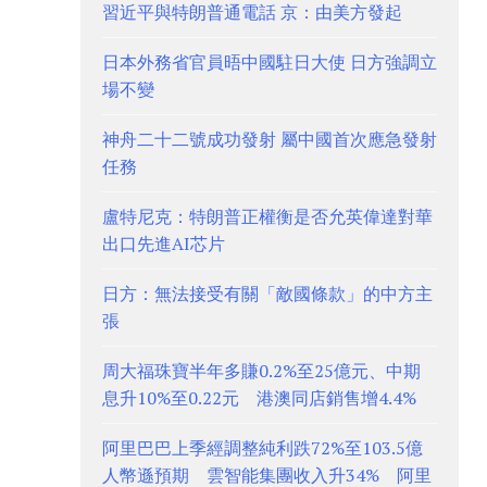
習近平與特朗普通電話 京：由美方發起
日本外務省官員晤中國駐日大使 日方強調立
場不變
神舟二十二號成功發射 屬中國首次應急發射
任務
盧特尼克：特朗普正權衡是否允英偉達對華
出口先進AI芯片
日方：無法接受有關「敵國條款」的中方主
張
周大福珠寶半年多賺0.2%至25億元、中期
息升10%至0.22元 港澳同店銷售增4.4%
阿里巴巴上季經調整純利跌72%至103.5億
人幣遜預期 雲智能集團收入升34% 阿里