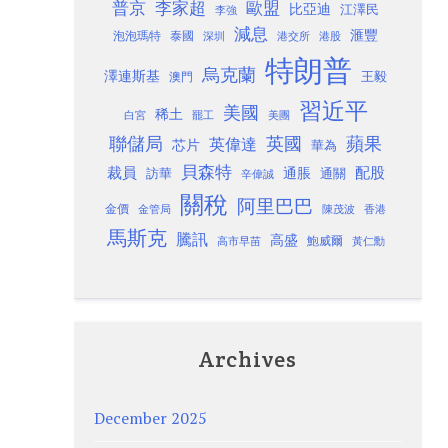
歐盟
普京
李家超
比亞迪
江澤民
李強
減息
滙豐
泡泡瑪特
泰國
深圳
港股
港交所
特朗普
烏克蘭
澤連斯基
澳門
王毅
習近平
美國
稀土
白宮
罷工
美團
聯儲局
蘋果
英國
英偉達
芯片
華為
貝森特
裁員
配股
通脹
訪華
通關
辛偉誠
關稅
阿里巴巴
金價
金管局
香港
陳茂波
馬斯克
騰訊
高盛
高市早苗
鮑威爾
黃仁勳
Archives
December 2025