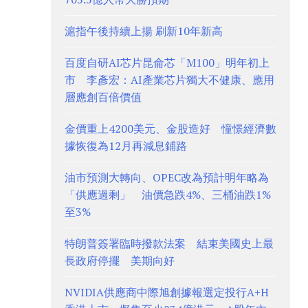
滬指午後持續上揚 刷新10年新高
百度自研AI芯片昆侖芯「M100」明年初上
市 李彥宏：AI產業芯片獨大不健康、應用
層應創百倍價值
金價重上4200美元、金股造好 憧憬經濟數
據恢復為12月再減息鋪路
油市預測大轉向、OPEC改為預計明年略為
「供應過剩」 油價急跌4%、三桶油跌1%
至3%
特朗普簽署臨時撥款法案 結束美國史上最
長政府停擺 美期向好
NVIDIA供應商中際旭創據報選定投行A+H