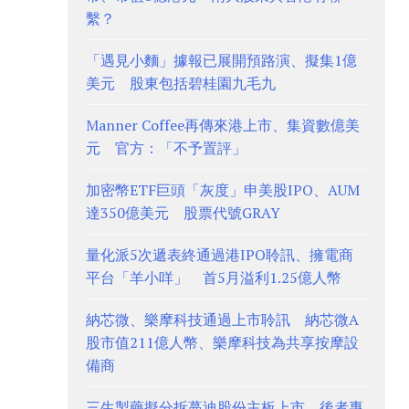
繫？
「遇見小麵」據報已展開預路演、擬集1億
美元 股東包括碧桂園九毛九
Manner Coffee再傳來港上市、集資數億美
元 官方：「不予置評」
加密幣ETF巨頭「灰度」申美股IPO、AUM
達350億美元 股票代號GRAY
量化派5次遞表終通過港IPO聆訊、擁電商
平台「羊小咩」 首5月溢利1.25億人幣
納芯微、樂摩科技通過上市聆訊 納芯微A
股市值211億人幣、樂摩科技為共享按摩設
備商
三生製藥擬分拆蔓迪股份主板上市 後者專