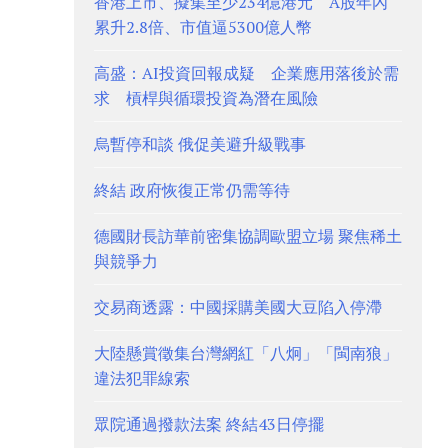
香港上市、擬集至少234億港元 A股年內
累升2.8倍、市值逼5300億人幣
高盛：AI投資回報成疑 企業應用落後於需
求 槓桿與循環投資為潛在風險
烏暫停和談 俄促美避升級戰事
終結 政府恢復正常仍需等待
德國財長訪華前密集協調歐盟立場 聚焦稀土
與競爭力
交易商透露：中國採購美國大豆陷入停滯
大陸懸賞徵集台灣網紅「八炯」「閩南狼」
違法犯罪線索
眾院通過撥款法案 終結43日停擺