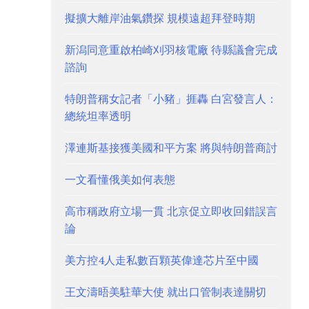
擬擴大離岸油氣鑽探 規模遠超拜登時期
新潟同意重啟柏崎刈羽核電廠 待縣議會完成
諮詢
特朗普稱女記者「小豬」捱轟 白宮發言人：
總統坦率透明
澤連斯基接獲美國和平方案 將與特朗普商討
一文看懂俄美如何表態
高市稱政府立場一貫 北京促立即收回錯誤言
論
美方控4人走私數百顆英偉達芯片至中國
王文濤晤美駐華大使 就出口管制表達關切