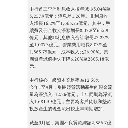
中行首三季淨利息收入按年減少3.04%至
3,257.9億元；淨息差1.26厘。非利息收
入增長16.2%至1,663.23億元。其中，手
續費及佣金收支淨額增長8.07%至655.9
億元；其他非利息收入合計增長22.23%
至1,007.3億元。營業費用增長8.03%至
1,865.75億元。成本收入比26.90%。集
團資產減值損失下降6.20%至2805.18億
元。
中行核心一級資本充足率為12.58%
今年1至9月，集團經營活動產生的現金流
量為淨流入512.26億元，上年同期為淨流
入1,681.39億元，主要為客戶貸款和墊款
投放產生的現金流出較上年同期增加。
截至9月底，集團不良貸款總額2,886.7億