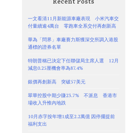
Recent Posts
一文看清11月新能源車廠表現 小米汽車交
付量續逾4萬台 零跑車全系交付再創新高
華為「問界」車廠賽力斯獲深交所調入港股
通標的證券名單
特朗普稱已決定下任聯儲局主席人選 12月
減息0.25厘機會率為87.4%
銀價再創新高 突破57美元
翠華控股中期少賺23.7% 不派息 香港市
場收入升惟內地跌
10月赤字按年增1成至2.2萬億 因停擺提前
福利支出