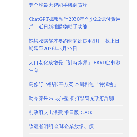
奪全球最大智能手機商寶座
ChatGPT據報預計2030年至少2.2億付費用
戶 近日新推購物助手功能
螞蟻收購耀才要約時間延長4個月 截止日
期延至2026年3月25日
人口老化成增長「計時炸彈」 EBRD促刺激
生育
烏修訂19點和平方案 本周料無「特澤會」
勒令蘋果Google整頓 打擊冒充政府詐騙
削政府支出浪費 推日版DOGE
陰霾漸明朗 全球企業放緩加價