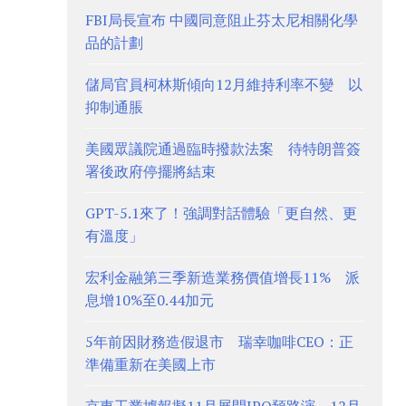
FBI局長宣布 中國同意阻止芬太尼相關化學
品的計劃
儲局官員柯林斯傾向12月維持利率不變 以
抑制通脹
美國眾議院通過臨時撥款法案 待特朗普簽
署後政府停擺將結束
GPT-5.1來了！強調對話體驗「更自然、更
有溫度」
宏利金融第三季新造業務價值增長11% 派
息增10%至0.44加元
5年前因財務造假退市 瑞幸咖啡CEO：正
準備重新在美國上市