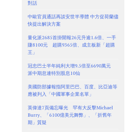
對話
中歐官員通話再談安世半導體 中方促荷蘭儘
快提出解決方案
量化派2685首掛開報26元升逾1.6倍、一手
賺8100元 超購9365倍、成主板新「超購
王」
冠忠巴士半年純利大增9.5倍至6690萬元
派中期息連特別股息10仙
美國防部據報指阿里巴巴、百度、比亞迪等
應被列入「中國軍事企業名單」
英偉達7頁備忘曝光 罕有大反擊Michael
Burry、「6100億美元舞弊」、「折舊年
期」質疑