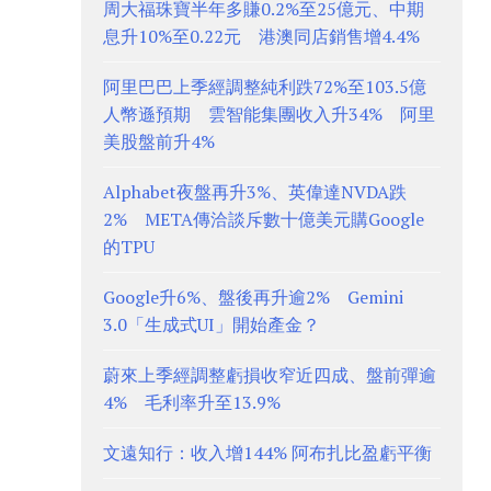
周大福珠寶半年多賺0.2%至25億元、中期
息升10%至0.22元 港澳同店銷售增4.4%
阿里巴巴上季經調整純利跌72%至103.5億
人幣遜預期 雲智能集團收入升34% 阿里
美股盤前升4%
Alphabet夜盤再升3%、英偉達NVDA跌
2% META傳洽談斥數十億美元購Google
的TPU
Google升6%、盤後再升逾2% Gemini
3.0「生成式UI」開始產金？
蔚來上季經調整虧損收窄近四成、盤前彈逾
4% 毛利率升至13.9%
文遠知行：收入增144% 阿布扎比盈虧平衡