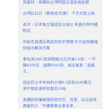
貝森特：美國在台灣問題立場並無改變
台灣抗日片《賽德克·巴萊》 下月大陸上映
高市︰日本無立場認定台地位 有責任與中國
對話
中歐官員通話再談安世半導體 中方促荷蘭儘
快提出解決方案
量化派2685首掛開報26元升逾1.6倍、一手
賺8100元 超購9365倍、成主板新「超購
王」
冠忠巴士半年純利大增9.5倍至6690萬元
派中期息連特別股息10仙
美國防部據報指阿里巴巴、百度、比亞迪等
應被列入「中國軍事企業名單」