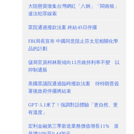
大陸懸賞徵集台灣網紅「八炯」「閩南狼」
違法犯罪線索
眾院通過撥款法案 終結43日停擺
FBI局長宣布 中國同意阻止芬太尼相關化學
品的計劃
儲局官員柯林斯傾向12月維持利率不變 以
抑制通脹
美國眾議院通過臨時撥款法案 待特朗普簽
署後政府停擺將結束
GPT-5.1來了！強調對話體驗「更自然、更
有溫度」
宏利金融第三季新造業務價值增長11% 派
息增10%至0.44加元