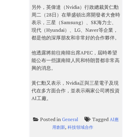
另外，英偉達（Nvidia）行政總裁黃仁勳
周二（28日）在華盛頓出席開發者大會時
表示，三星（Samsung）、SK海力士、
現代（Hyundai）、LG、Naver等企業，
都是他的深厚朋友和非常好的合作夥伴。
他透露將前往南韓出席APEC，屆時希望
能公布一些讓南韓人民和特朗普都非常高
興的消息。
黃仁勳又表示，Nvidia正與三星電子及現
代在多方面合作，並表示兩家公司將投資
AI工廠。
Posted in
Tagged
General
AI應
,
用創新
科技領域合作