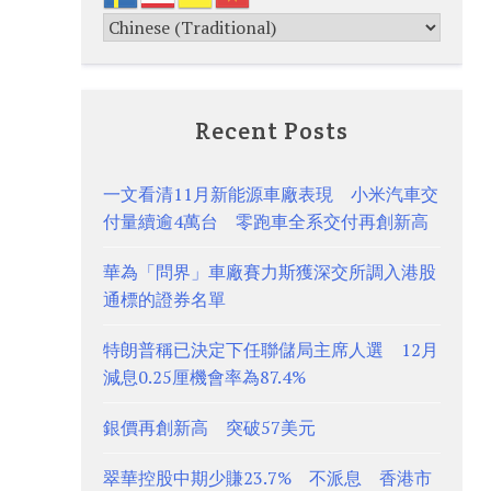
Recent Posts
一文看清11月新能源車廠表現 小米汽車交
付量續逾4萬台 零跑車全系交付再創新高
華為「問界」車廠賽力斯獲深交所調入港股
通標的證券名單
特朗普稱已決定下任聯儲局主席人選 12月
減息0.25厘機會率為87.4%
銀價再創新高 突破57美元
翠華控股中期少賺23.7% 不派息 香港市