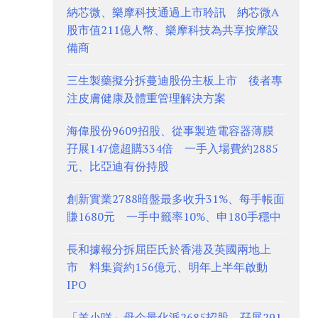
納芯微、樂摩科技通過上市聆訊 納芯微A
股市值211億人幣、樂摩科技為共享按摩設
備商
三生製藥擬分拆蔓迪股份主板上市 後者專
注皮膚健康及體重管理解決方案
海偉股份9609招股、從事製造電容器薄膜
孖展147億超購334倍 一手入場費約2885
元、比亞迪有份持股
創新實業2788暗盤最多收升31%、每手帳面
賺1680元 一手中籤率10%、申180手穩中
長和據報分拆屈臣氏於香港及英國兩地上
市 料集資約156億元、明年上半年啟動
IPO
「羊小咩」母企量化派2685招股 孖展291