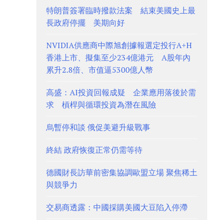
特朗普簽署臨時撥款法案 結束美國史上最
長政府停擺 美期向好
NVIDIA供應商中際旭創據報選定投行A+H
香港上市、擬集至少234億港元 A股年內
累升2.8倍、市值逼5300億人幣
高盛：AI投資回報成疑 企業應用落後於需
求 槓桿與循環投資為潛在風險
烏暫停和談 俄促美避升級戰事
終結 政府恢復正常仍需等待
德國財長訪華前密集協調歐盟立場 聚焦稀土
與競爭力
交易商透露：中國採購美國大豆陷入停滯