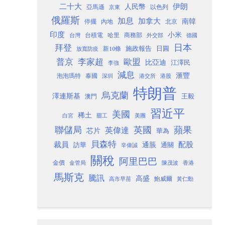
二十大
伊朗
人民幣
以色列
亞馬遜
京東
俄羅斯
加息
加拿大
南韓
內地
停擺
北京
印度
小米
台灣
台積電
哈里
商務部
外交部
德國
日本
拜登
施政報告
日圓
新10條
放寬防疫
歐盟
普京
李家超
比亞迪
江澤民
李強
減息
滙豐
泡泡瑪特
泰國
深圳
港股
港交所
特朗普
烏克蘭
澤連斯基
澳門
王毅
習近平
美國
稀土
白宮
罷工
美團
聯儲局
蘋果
英國
英偉達
芯片
華為
貝森特
裁員
配股
通脹
訪華
通關
辛偉誠
關稅
阿里巴巴
金價
金管局
香港
陳茂波
馬斯克
騰訊
高盛
高市早苗
鮑威爾
黃仁勳