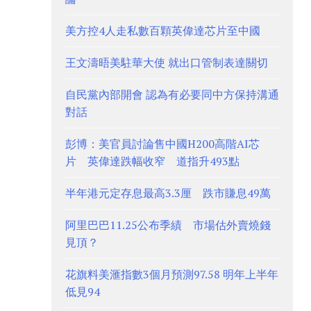
美方控4人走私數百顆英偉達芯片至中國
王文濤晤美駐華大使 就出口管制表達關切
自民黨內部開會 認為有必要同中方保持溝通
對話
彭博：美官員討論售中國H200高階AI芯
片 英偉達跌幅收窄 道指升493點
半年港元定存息最高3.3厘 跌市賺息49萬
阿里巴巴11.25公布季績 市場估外賣燒錢
見頂？
花旗料美滙指數3個月預測97.58 明年上半年
低見94