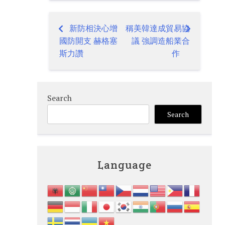
新防相決心增
稱美韓達成貿易協
Post
國防開支 赫格塞
議 強調造船業合
navigation
斯力讚
作
Search
Search
Language