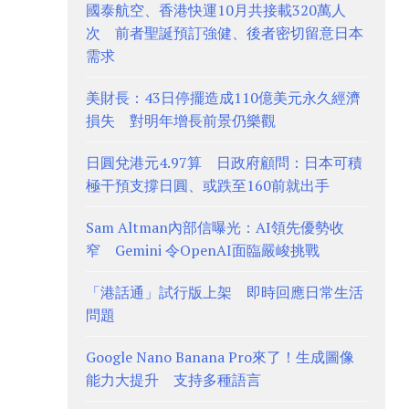
國泰航空、香港快運10月共接載320萬人
次 前者聖誕預訂強健、後者密切留意日本
需求
美財長：43日停擺造成110億美元永久經濟
損失 對明年增長前景仍樂觀
日圓兌港元4.97算 日政府顧問：日本可積
極干預支撐日圓、或跌至160前就出手
Sam Altman內部信曝光：AI領先優勢收
窄 Gemini 令OpenAI面臨嚴峻挑戰
「港話通」試行版上架 即時回應日常生活
問題
Google Nano Banana Pro來了！生成圖像
能力大提升 支持多種語言