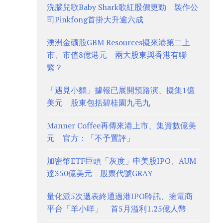
洗腦兒歌Baby Shark歌紅股價更勁 製作公
司Pinkfong首掛大升逾六成
澳洲金礦股GBM Resources擬來港第二上
市、市值8億港元 兩大股東與香港有聯
繫？
「遇見小麵」據報已展開預路演、擬集1億
美元 股東包括碧桂園九毛九
Manner Coffee再傳來港上市、集資數億美
元 官方：「不予置評」
加密幣ETF巨頭「灰度」申美股IPO、AUM
達350億美元 股票代號GRAY
量化派5次遞表終通過港IPO聆訊、擁電商
平台「羊小咩」 首5月溢利1.25億人幣