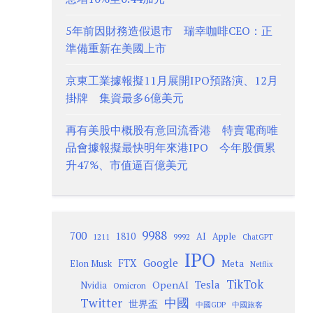
5年前因財務造假退市 瑞幸咖啡CEO：正
準備重新在美國上市
京東工業據報擬11月展開IPO預路演、12月
掛牌 集資最多6億美元
再有美股中概股有意回流香港 特賣電商唯
品會據報擬最快明年來港IPO 今年股價累
升47%、市值逼百億美元
9988
700
1810
AI
Apple
1211
9992
ChatGPT
IPO
Google
FTX
Meta
Elon Musk
Netflix
TikTok
Tesla
OpenAI
Nvidia
Omicron
Twitter
中國
世界盃
中國GDP
中國旅客