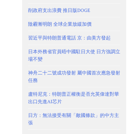
削政府支出浪費 推日版DOGE
陰霾漸明朗 全球企業放緩加價
習近平與特朗普通電話 京：由美方發起
日本外務省官員晤中國駐日大使 日方強調立
場不變
神舟二十二號成功發射 屬中國首次應急發射
任務
盧特尼克：特朗普正權衡是否允英偉達對華
出口先進AI芯片
日方：無法接受有關「敵國條款」的中方主
張