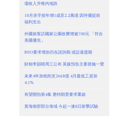
場收入升惟內地跌
10月赤字按年增1成至2.2萬億 因停擺提前
福利支出
外國旅客訪國家公園收費增逾700元 「符合
美國優先」
BNO要求增加仍在諮詢期 或設過渡期
財相李韻晴周三公布 英媒預告主要措施一覽
未來4年加稅削支2668億 4月最低工資加
4.1%
有望開拍第4集 應特朗普要求重啟
黃海南部部分海域 今起一連8日射擊試驗