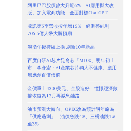
阿里巴巴股價曾大升近6% AI應用擬大改
版、加入電商功能 全面對標ChatGPT
騰訊第3季營收按年增15% 經調整純利
705.5億人幣大勝預期
滬指午後持續上揚 刷新10年新高
百度自研AI芯片昆侖芯「M100」明年初上
市 李彥宏：AI產業芯片獨大不健康、應用
層應創百倍價值
金價重上4200美元、金股造好 憧憬經濟數
據恢復為12月再減息鋪路
油市預測大轉向、OPEC改為預計明年略為
「供應過剩」 油價急跌4%、三桶油跌1%
至3%