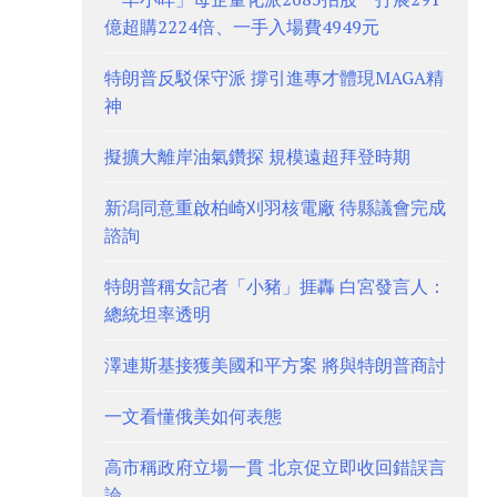
億超購2224倍、一手入場費4949元
特朗普反駁保守派 撐引進專才體現MAGA精
神
擬擴大離岸油氣鑽探 規模遠超拜登時期
新潟同意重啟柏崎刈羽核電廠 待縣議會完成
諮詢
特朗普稱女記者「小豬」捱轟 白宮發言人：
總統坦率透明
澤連斯基接獲美國和平方案 將與特朗普商討
一文看懂俄美如何表態
高市稱政府立場一貫 北京促立即收回錯誤言
論