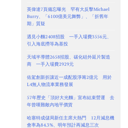
英偉達7頁備忘曝光 罕有大反擊Michael
Burry、「6100億美元舞弊」、「折舊年
期」質疑
遇見小麵2408招股 一手入場費3556元、
引入海底撈等為基投
天域半導體2658招股、碳化硅外延片製造
商 一手入場費2929元
佑駕創新折讓近一成配股淨籌2億元 用於
L4無人物流車業務發展
57年歷史「頂好大光麵」宣布結束營運 去
年曾嘆難敵內地平價貨
哈塞特成儲局新任主席大熱門 12月減息機
會率為84.3%、明年預計再減息三次