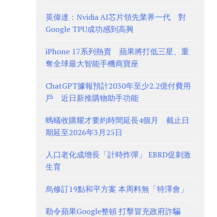
英偉達：Nvidia AI芯片領先業界一代 對
Google TPU成功感到高興
iPhone 17系列熱賣 蘋果將打低三星、重
奪全球最大智能手機商寶座
ChatGPT據報預計2030年至少2.2億付費用
戶 近日新推購物助手功能
螞蟻收購耀才要約時間延長4個月 截止日
期延至2026年3月25日
人口老化成增長「計時炸彈」 EBRD促刺激
生育
烏修訂19點和平方案 本周料無「特澤會」
勒令蘋果Google整頓 打擊冒充政府詐騙