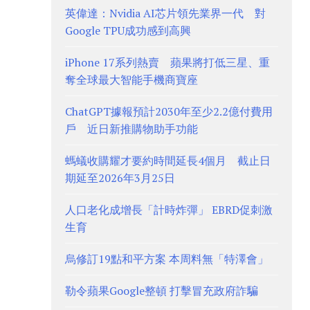
英偉達：Nvidia AI芯片領先業界一代 對
Google TPU成功感到高興
iPhone 17系列熱賣 蘋果將打低三星、重
奪全球最大智能手機商寶座
ChatGPT據報預計2030年至少2.2億付費用
戶 近日新推購物助手功能
螞蟻收購耀才要約時間延長4個月 截止日
期延至2026年3月25日
人口老化成增長「計時炸彈」 EBRD促刺激
生育
烏修訂19點和平方案 本周料無「特澤會」
勒令蘋果Google整頓 打擊冒充政府詐騙