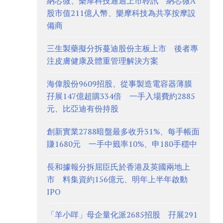
納芯微、樂摩科技通過上市聆訊 納芯微A
股市值211億人幣、樂摩科技為共享按摩設
備商
三生製藥擬分拆蔓迪股份主板上市 後者專
注皮膚健康及體重管理解決方案
海偉股份9609招股、從事製造電容器薄膜
孖展147億超購334倍 一手入場費約2885
元、比亞迪有份持股
創新實業2788暗盤最多收升31%、每手帳面
賺1680元 一手中籤率10%、申180手穩中
長和據報分拆屈臣氏於香港及英國兩地上
市 料集資約156億元、明年上半年啟動
IPO
「羊小咩」母企量化派2685招股 孖展291