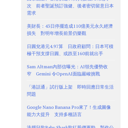
次 前者聖誕預訂強健、後者密切留意日本
需求
美財長：43日停擺造成110億美元永久經濟
損失 對明年增長前景仍樂觀
日圓兌港元4.97算 日政府顧問：日本可積
極干預支撐日圓、或跌至160前就出手
Sam Altman內部信曝光：AI領先優勢收
窄 Gemini 令OpenAI面臨嚴峻挑戰
「港話通」試行版上架 即時回應日常生活
問題
Google Nano Banana Pro來了！生成圖像
能力大提升 支持多種語言
洗腦兒歌Baby Shark歌紅股價更勁 製作公