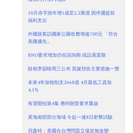
10月赤字按年增1成至2.2萬億 因停擺提前
福利支出
外國旅客訪國家公園收費增逾700元 「符合
美國優先」
BNO要求增加仍在諮詢期 或設過渡期
財相李韻晴周三公布 英媒預告主要措施一覽
未來4年加稅削支2668億 4月最低工資加
4.1%
有望開拍第4集 應特朗普要求重啟
黃海南部部分海域 今起一連8日射擊試驗
貝森特：美國在台灣問題立場並無改變