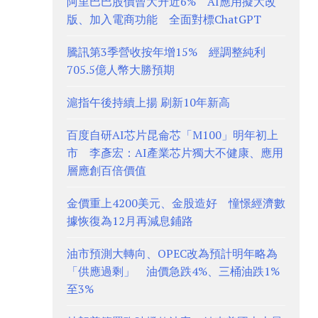
阿里巴巴股價曾大升近6% AI應用擬大改
版、加入電商功能 全面對標ChatGPT
騰訊第3季營收按年增15% 經調整純利
705.5億人幣大勝預期
滬指午後持續上揚 刷新10年新高
百度自研AI芯片昆侖芯「M100」明年初上
市 李彥宏：AI產業芯片獨大不健康、應用
層應創百倍價值
金價重上4200美元、金股造好 憧憬經濟數
據恢復為12月再減息鋪路
油市預測大轉向、OPEC改為預計明年略為
「供應過剩」 油價急跌4%、三桶油跌1%
至3%