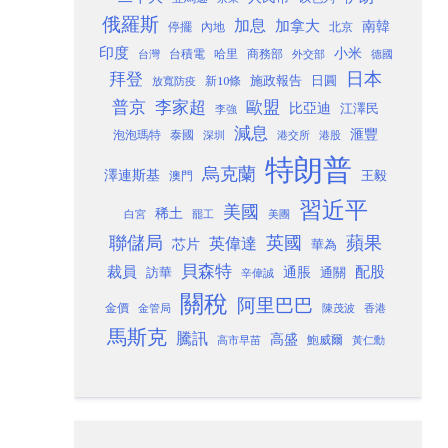
俄羅斯
加息
加拿大
南韓
內地
停擺
北京
印度
小米
台灣
台積電
哈里
商務部
外交部
德國
日本
拜登
施政報告
日圓
新10條
放寬防疫
歐盟
普京
李家超
比亞迪
江澤民
李強
減息
滙豐
泡泡瑪特
泰國
深圳
港股
港交所
特朗普
烏克蘭
澤連斯基
澳門
王毅
習近平
美國
稀土
白宮
罷工
美團
聯儲局
蘋果
英國
英偉達
芯片
華為
貝森特
裁員
配股
通脹
訪華
通關
辛偉誠
關稅
阿里巴巴
金價
金管局
香港
陳茂波
馬斯克
騰訊
高盛
高市早苗
鮑威爾
黃仁勳