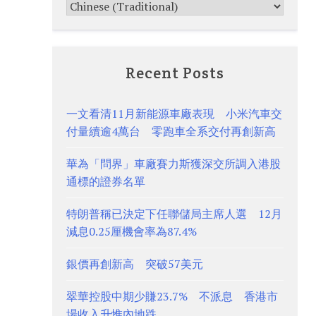
Recent Posts
一文看清11月新能源車廠表現 小米汽車交
付量續逾4萬台 零跑車全系交付再創新高
華為「問界」車廠賽力斯獲深交所調入港股
通標的證券名單
特朗普稱已決定下任聯儲局主席人選 12月
減息0.25厘機會率為87.4%
銀價再創新高 突破57美元
翠華控股中期少賺23.7% 不派息 香港市
場收入升惟內地跌