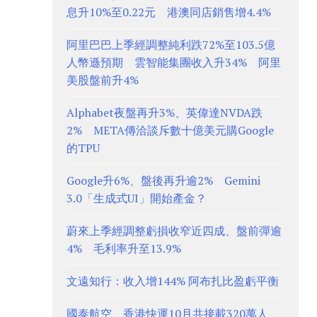
息升10%至0.22元 港澳同店銷售增4.4%
阿里巴巴上季經調整純利跌72%至103.5億
人幣遜預期 雲智能集團收入升34% 阿里
美股盤前升4%
Alphabet夜盤再升3%、英偉達NVDA跌
2% META傳洽談斥數十億美元購Google
的TPU
Google升6%、盤後再升逾2% Gemini
3.0「生成式UI」開始產金？
蔚來上季經調整虧損收窄近四成、盤前彈逾
4% 毛利率升至13.9%
文遠知行：收入增144% 阿布扎比盈虧平衡
國泰航空、香港快運10月共接載320萬人