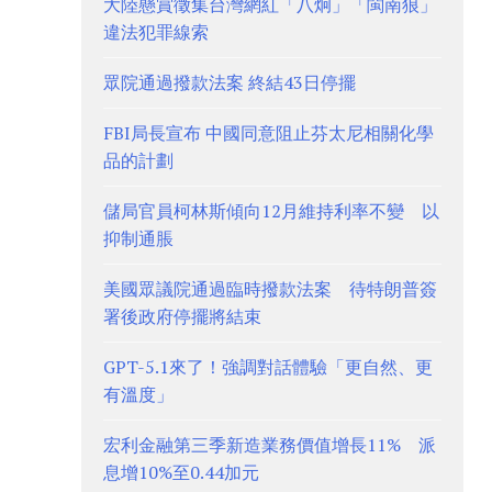
大陸懸賞徵集台灣網紅「八炯」「閩南狼」
違法犯罪線索
眾院通過撥款法案 終結43日停擺
FBI局長宣布 中國同意阻止芬太尼相關化學
品的計劃
儲局官員柯林斯傾向12月維持利率不變 以
抑制通脹
美國眾議院通過臨時撥款法案 待特朗普簽
署後政府停擺將結束
GPT-5.1來了！強調對話體驗「更自然、更
有溫度」
宏利金融第三季新造業務價值增長11% 派
息增10%至0.44加元