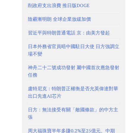
削政府支出浪費 推日版DOGE
陰霾漸明朗 全球企業放緩加價
習近平與特朗普通電話 京：由美方發起
日本外務省官員晤中國駐日大使 日方強調立
場不變
神舟二十二號成功發射 屬中國首次應急發射
任務
盧特尼克：特朗普正權衡是否允英偉達對華
出口先進AI芯片
日方：無法接受有關「敵國條款」的中方主
張
周大福珠寶半年多賺0.2%至25億元、中期