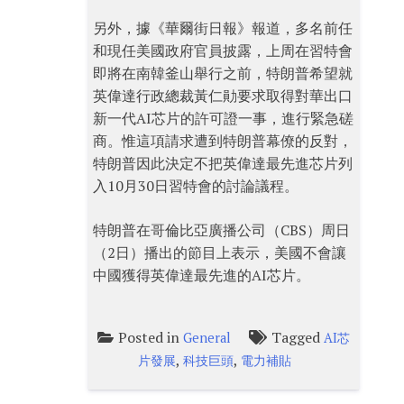
另外，據《華爾街日報》報道，多名前任
和現任美國政府官員披露，上周在習特會
即將在南韓釜山舉行之前，特朗普希望就
英偉達行政總裁黃仁勛要求取得對華出口
新一代AI芯片的許可證一事，進行緊急磋
商。惟這項請求遭到特朗普幕僚的反對，
特朗普因此決定不把英偉達最先進芯片列
入10月30日習特會的討論議程。
特朗普在哥倫比亞廣播公司（CBS）周日
（2日）播出的節目上表示，美國不會讓
中國獲得英偉達最先進的AI芯片。
Posted in
Tagged
General
AI芯
,
,
片發展
科技巨頭
電力補貼