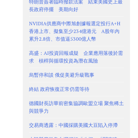
特朗普簽署臨時撥款法案 結束美國史上最
長政府停擺 美期向好
NVIDIA供應商中際旭創據報選定投行A+H
香港上市、擬集至少234億港元 A股年內
累升2.8倍、市值逼5300億人幣
高盛：AI投資回報成疑 企業應用落後於需
求 槓桿與循環投資為潛在風險
烏暫停和談 俄促美避升級戰事
終結 政府恢復正常仍需等待
德國財長訪華前密集協調歐盟立場 聚焦稀土
與競爭力
交易商透露：中國採購美國大豆陷入停滯