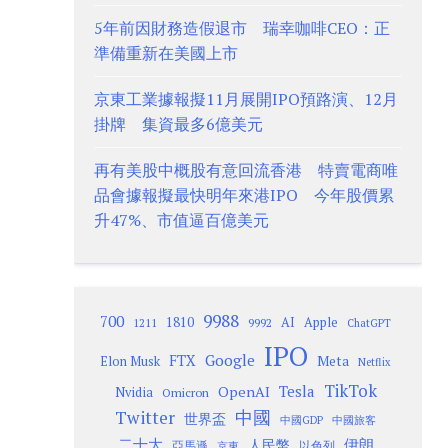
5年前因財務造假退市 瑞幸咖啡CEO：正
準備重新在美國上市
京東工業據報擬11月展開IPO預路演、12月
掛牌 集資最多6億美元
再有美股中概股有意回流香港 特賣電商唯
品會據報擬最快明年來港IPO 今年股價累
升47%、市值逼百億美元
9988
700
1810
AI
Apple
1211
9992
ChatGPT
IPO
Google
FTX
Meta
Elon Musk
Netflix
TikTok
Tesla
OpenAI
Nvidia
Omicron
Twitter
中國
世界盃
中國GDP
中國旅客
二十大
伊朗
人民幣
以色列
亞馬遜
京東