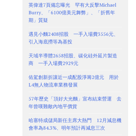
英偉達7頁備忘曝光 罕有大反擊Michael
Burry、「6100億美元舞弊」、「折舊年
期」質疑
遇見小麵2408招股 一手入場費3556元、
引入海底撈等為基投
天域半導體2658招股、碳化硅外延片製造
商 一手入場費2929元
佑駕創新折讓近一成配股淨籌2億元 用於
L4無人物流車業務發展
57年歷史「頂好大光麵」宣布結束營運 去
年曾嘆難敵內地平價貨
哈塞特成儲局新任主席大熱門 12月減息機
會率為84.3%、明年預計再減息三次