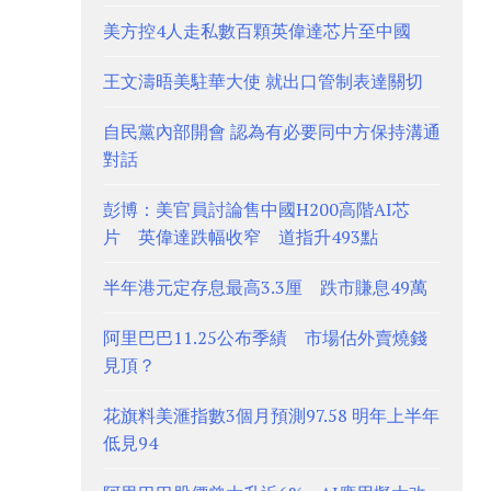
美方控4人走私數百顆英偉達芯片至中國
王文濤晤美駐華大使 就出口管制表達關切
自民黨內部開會 認為有必要同中方保持溝通
對話
彭博：美官員討論售中國H200高階AI芯
片 英偉達跌幅收窄 道指升493點
半年港元定存息最高3.3厘 跌市賺息49萬
阿里巴巴11.25公布季績 市場估外賣燒錢
見頂？
花旗料美滙指數3個月預測97.58 明年上半年
低見94