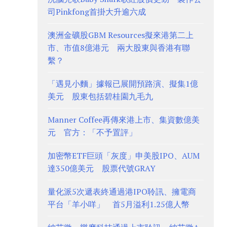
司Pinkfong首掛大升逾六成
澳洲金礦股GBM Resources擬來港第二上
市、市值8億港元 兩大股東與香港有聯
繫？
「遇見小麵」據報已展開預路演、擬集1億
美元 股東包括碧桂園九毛九
Manner Coffee再傳來港上市、集資數億美
元 官方：「不予置評」
加密幣ETF巨頭「灰度」申美股IPO、AUM
達350億美元 股票代號GRAY
量化派5次遞表終通過港IPO聆訊、擁電商
平台「羊小咩」 首5月溢利1.25億人幣