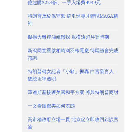
億超購2224倍、一手入場費4949元
特朗普反駁保守派 撐引進專才體現MAGA精
神
擬擴大離岸油氣鑽探 規模遠超拜登時期
新潟同意重啟柏崎刈羽核電廠 待縣議會完成
諮詢
特朗普稱女記者「小豬」捱轟 白宮發言人：
總統坦率透明
澤連斯基接獲美國和平方案 將與特朗普商討
一文看懂俄美如何表態
高市稱政府立場一貫 北京促立即收回錯誤言
論