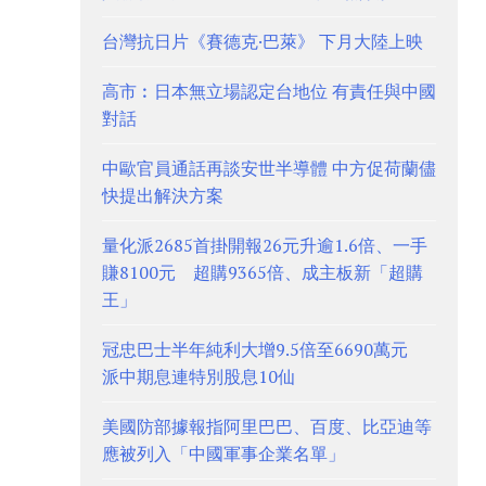
台灣抗日片《賽德克·巴萊》 下月大陸上映
高市︰日本無立場認定台地位 有責任與中國
對話
中歐官員通話再談安世半導體 中方促荷蘭儘
快提出解決方案
量化派2685首掛開報26元升逾1.6倍、一手
賺8100元 超購9365倍、成主板新「超購
王」
冠忠巴士半年純利大增9.5倍至6690萬元
派中期息連特別股息10仙
美國防部據報指阿里巴巴、百度、比亞迪等
應被列入「中國軍事企業名單」